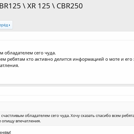
R125 \ XR 125 \ CBR250
ерёд
м обладателем сего чуда.
сем ребятам кто активно делится информацией о моте и его 
атления.
л счастливым обладателем сего чуда. Хочу сказать спасибо всем ребят
е опищу впечатления.
нням!