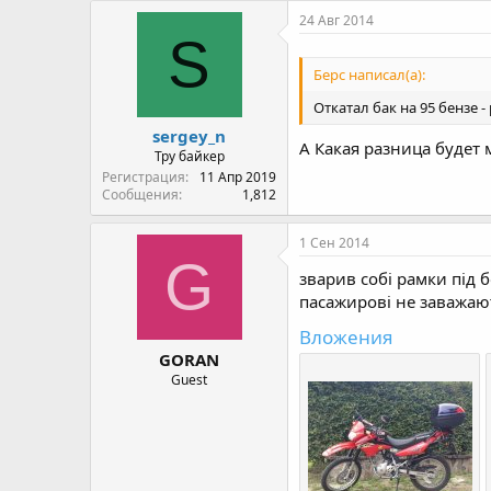
24 Авг 2014
S
Берс написал(а):
Откатал бак на 95 бензе -
sergey_n
А Какая разница будет м
Тру байкер
Регистрация
11 Апр 2019
Сообщения
1,812
1 Сен 2014
G
зварив собі рамки під 
пасажирові не заважают
Вложения
GORAN
Guest