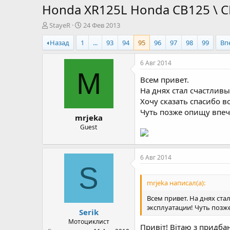
Honda XR125L Honda CB125 \ CB
А
Д
StayeR
24 Фев 2013
в
а
Назад
1
...
93
94
95
96
97
98
99
Вп
т
т
о
а
р
н
6 Авг 2014
т
а
M
Всем привет.
е
ч
м
а
На днях стал счастливы
ы
л
Хочу сказать спасибо в
а
Чуть позже опищу впеч
mrjeka
Guest
6 Авг 2014
S
mrjeka написал(а):
Всем привет. На днях ста
эксплуатации! Чуть позж
Serik
Мотоциклист
Привіт! Вітаю з придба