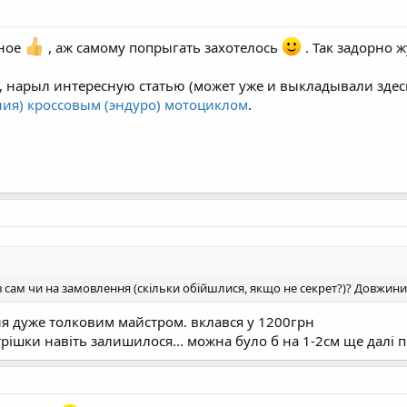
ьное
, аж самому попрыгать захотелось
. Так задорно
о, нарыл интересную статью (может уже и выкладывали здес
ния) кроссовым (эндуро) мотоциклом
.
 сам чи на замовлення (скільки обійшлися, якщо не секрет?)? Довжини
я дуже толковим майстром. вклався у 1200грн
ішки навіть залишилося... можна було б на 1-2см ще далі п