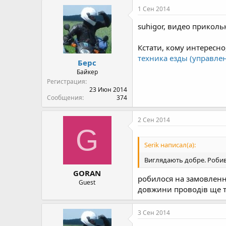
1 Сен 2014
suhigor, видео прикол
Кстати, кому интересн
техника езды (управле
Берс
Байкер
Регистрация
23 Июн 2014
Сообщения
374
2 Сен 2014
G
Serik написал(а):
Виглядають добре. Робив
GORAN
робилося на замовленн
Guest
довжини проводів ще тр
3 Сен 2014