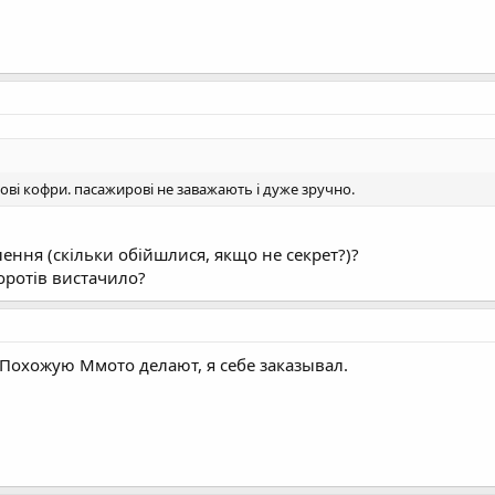
кові кофри. пасажирові не заважають і дуже зручно.
ення (скільки обійшлися, якщо не секрет?)?
ротів вистачило?
 Похожую Ммото делают, я себе заказывал.