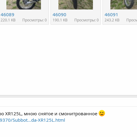
46089
46090
46091
220.1 KB
Просмотры: 0
190.1 KB
Просмотры: 0
243.2 KB
Просм
про XR125L, мною снятое и смонитрованное
/49370/Subbot...da-XR125L.html