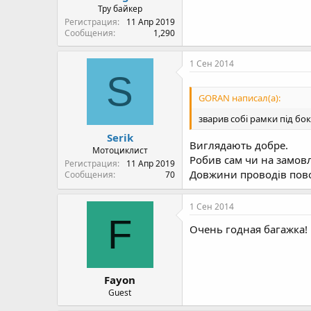
Тру байкер
Регистрация
11 Апр 2019
Сообщения
1,290
1 Сен 2014
S
GORAN написал(а):
зварив собі рамки під бо
Serik
Виглядають добре.
Мотоциклист
Робив сам чи на замовл
Регистрация
11 Апр 2019
Довжини проводів пово
Сообщения
70
1 Сен 2014
F
Очень годная багажка!
Fayon
Guest