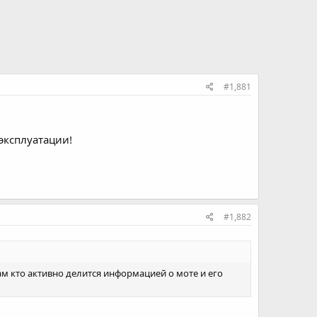
#1,881
эксплуатации!
#1,882
ам кто активно делится информацией о моте и его