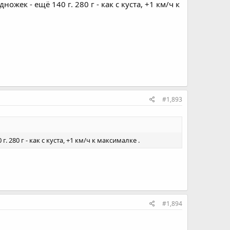
жек - ещё 140 г. 280 г - как с куста, +1 км/ч к
#1,893
280 г - как с куста, +1 км/ч к максималке .
#1,894