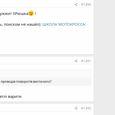
#1,890
 жужжит ХРюшка
!
ь, поиском не нашёл):
ШКОЛА МОТОКРОССА:
#1,891
 проводів поворотів вистачило?
етлі варити
#1,892