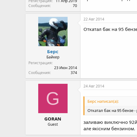
Регистрация
11 Апр 2019
Сообщения
70
22 Авг 2014
Откатал бак на 95 бенз
Берс
Байкер
Регистрация
23 Июн 2014
Сообщения
374
24 Авг 2014
G
Берс написал(а):
Откатал бак на 95 бензе -
GORAN
заливаю виключно 92й
Guest
але якісним бензином.