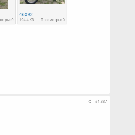
46092
отры: 0
194.4 KB
Просмотры: 0
#1,887