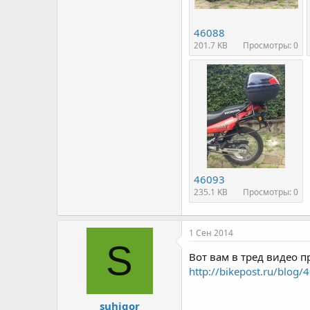
46088
201.7 KB
Просмотры: 0
46093
235.1 KB
Просмотры: 0
1 Сен 2014
S
Вот вам в тред видео 
http://bikepost.ru/blog
suhigor