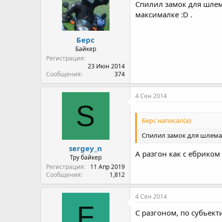
Спилил замок для шлем
максималке :D .
Берс
Байкер
Регистрация
23 Июн 2014
Сообщения
374
4 Сен 2014
S
Берс написал(а):
Спилил замок для шлема - 
sergey_n
А разгон как с ебриком
Тру байкер
Регистрация
11 Апр 2019
Сообщения
1,812
4 Сен 2014
F
С разгоном, по субьек