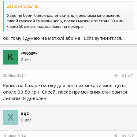
Zearz написал(а):
Хадо не бери, балон маленький, для рекламы мне именно
такой смазкой смазали цепь, после смазки мот стоял 30 мин,
через 50 км вся смазка была на номере....
ок, тому і думаю на мотюлі або на Fuchs зупинитися...
-=Kos=-
K
Guest
30 Июл 2014
#1,871
Купил на базаре смазку для цепных механизмов, цена
около 30-50 грн. Спрей, после применения становится
липким. Я доволен.
xqz
X
Guest
30 Июл 2014
#1,872