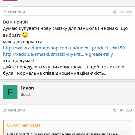
29 Июл 2014
#1,862
Всім привіт!
думаю купувати нову смазку для ланцюга і не знаю, що
вибрати
маю два варіанти:
http://www.avtomotoshop.com.ua/index...product_id=159
http://xado.ua/smazki/smazki-dlya-ts...n-grease-rally
хто що думає?
дайте пораду, хто яку використовує... і щоб не липкою
була і нормальне співвідношення ціна-якість...
Fayon
F
Guest
29 Июл 2014
#1,863
GORAN написал(а):
Всім привіт! думаю купувати нову смазку для ланцюга і не