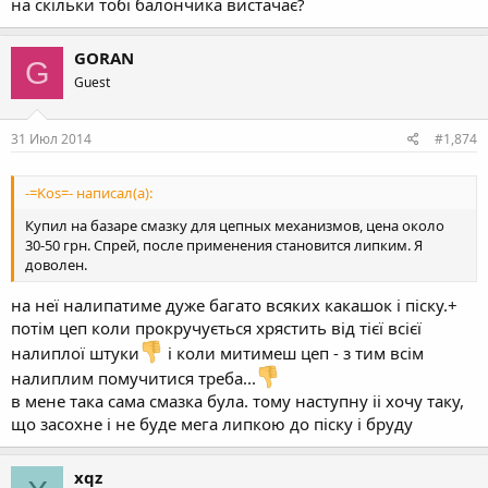
на скільки тобі балончика вистачає?
GORAN
G
Guest
31 Июл 2014
#1,874
-=Kos=- написал(а):
Купил на базаре смазку для цепных механизмов, цена около
30-50 грн. Спрей, после применения становится липким. Я
доволен.
на неї налипатиме дуже багато всяких какашок і піску.+
потім цеп коли прокручується хрястить від тієї всієї
налиплої штуки
і коли митимеш цеп - з тим всім
налиплим помучитися треба...
в мене така сама смазка була. тому наступну іі хочу таку,
що засохне і не буде мега липкою до піску і бруду
xqz