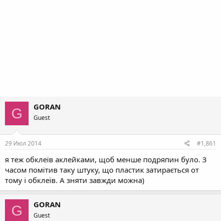
GORAN
G
Guest
29 Июл 2014
#1,861
я теж обклеїв аклейками, щоб менше подряпин було. З
часом помітив таку штуку, що пластик затирається от
тому і обклеїв. А зняти завжди можна)
GORAN
G
Guest