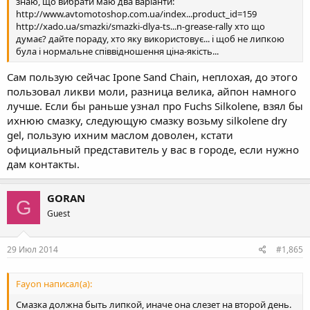
знаю, що вибрати маю два варіанти:
http://www.avtomotoshop.com.ua/index...product_id=159
http://xado.ua/smazki/smazki-dlya-ts...n-grease-rally хто що
думає? дайте пораду, хто яку використовує... і щоб не липкою
була і нормальне співвідношення ціна-якість...
Сам пользую сейчас Ipone Sand Chain, неплохая, до этого
пользовал ликви моли, разница велика, айпон намного
лучше. Если бы раньше узнал про Fuchs Silkolene, взял бы
ихнюю смазку, следующую смазку возьму silkolene dry
gel, пользую ихним маслом доволен, кстати
официальный представитель у вас в городе, если нужно
дам контакты.
GORAN
G
Guest
29 Июл 2014
#1,865
Fayon написал(а):
Смазка должна быть липкой, иначе она слезет на второй день.