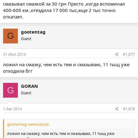
смазывал смазкой за 30 грн Престо ,когда вспоминал
400-600 км ,отездила 17 000 тыс,еще 2 тыс точно
откатает.
gootentag
G
Guest
31 Июл 2014
#1,877
ложил на смазку, чем есть тем и смазываю, 11 тыщ уже
отходила бгг
GORAN
G
Guest
1 Авг 2014
#1,878
gootentag написал(а):
ложил на смазку, чем есть тем и смазываю, 11 тыщ уже