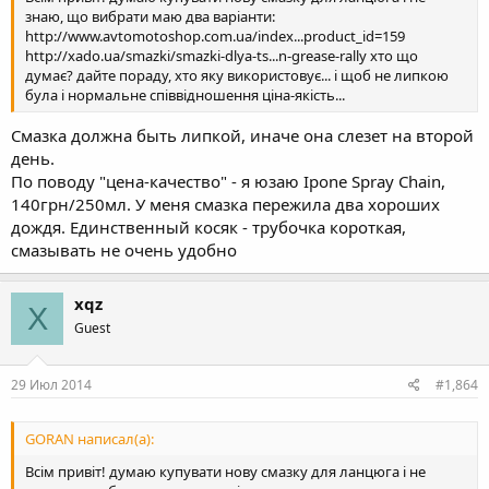
знаю, що вибрати маю два варіанти:
http://www.avtomotoshop.com.ua/index...product_id=159
http://xado.ua/smazki/smazki-dlya-ts...n-grease-rally хто що
думає? дайте пораду, хто яку використовує... і щоб не липкою
була і нормальне співвідношення ціна-якість...
Смазка должна быть липкой, иначе она слезет на второй
день.
По поводу "цена-качество" - я юзаю Ipone Spray Chain,
140грн/250мл. У меня смазка пережила два хороших
дождя. Единственный косяк - трубочка короткая,
смазывать не очень удобно
xqz
X
Guest
29 Июл 2014
#1,864
GORAN написал(а):
Всім привіт! думаю купувати нову смазку для ланцюга і не