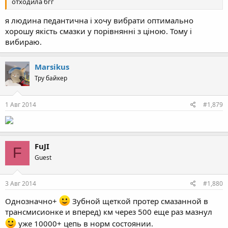
отходила бгг
я людина педантична і хочу вибрати оптимально
хорошу якість смазки у порівнянні з ціною. Тому і
вибираю.
Marsikus
Тру байкер
1 Авг 2014
#1,879
FuJI
F
Guest
3 Авг 2014
#1,880
Однозначно+
Зубной щеткой протер смазанной в
трансмисионке и вперед) км через 500 еще раз мазнул
уже 10000+ цепь в норм состоянии.