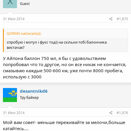
X
Guest
31 Июл 2014
#1,875
GORAN написал(а):
спробую і мотул і фукс тоді) на скільки тобі балончика
вистачає?
У Айпона баллон 750 мл, я бы с удовольствием
попробовал что то другое, но он все никак не кончается,
смазываю каждые 500-600 км, уже почти 8000 пробега,
использую с 3000
desantnikd6
Тру байкер
31 Июл 2014
#1,876
Мой вам совет- меньше переживайте за мелочи,больше
катайтесь....