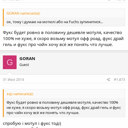
GORAN написал(а):
ок, тому і думаю на мотюлі або на Fuchs зупинитися...
Фукс будет ровно в половину дешевле мотуля, качество
100% не хуже, я скоро возьму мотул офф роад, фукс драй
гель и фукс про чэйн хочу всё же понять что лучше.
GORAN
G
Guest
31 Июл 2014
#1,873
xqz написал(а):
Фукс будет ровно в половину дешевле мотуля, качество 100%
не хуже, я скоро возьму мотул офф роад, фукс драй гель и фукс
про чэйн хочу всё же понять что лучше.
спробую і мотул і фукс тоді)