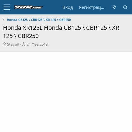
Вход
Регистрация
Honda CB125 \ CBR125 \ XR 125 \ CBR250
Honda XR125L Honda CB125 \ CBR125 \ XR
125 \ CBR250
А
Д
StayeR
24 Фев 2013
в
а
т
т
о
а
р
н
т
а
е
ч
м
а
ы
л
а