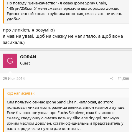
По поводу "цена-качество" - я юзаю Ipone Spray Chain,
140грн/250мл. У меня смазка пережила два хороших дождя.
Единственный косяк - трубочка короткая, смазывать не очень
удобно
про липкість я розумію)
я мав на увазі, щоб на смазку не налипало, а щоб вона
засихала.)
GORAN
G
Guest
29 Июл 2014
#1,866
xqz написал(а):
Сам пользую сейчас Ipone Sand Chain, неплохая, до этого
пользовал ликви моли, разница велика, айпон намного лучше.
Если бы раньше узнал про Fuchs Silkolene, взял бы ихнюю
смазку, следующую смазку возьму silkolene dry gel, пользую
ихним маслом доволен, кстати официальный представитель у
вас в городе, если нужно дам контакты.