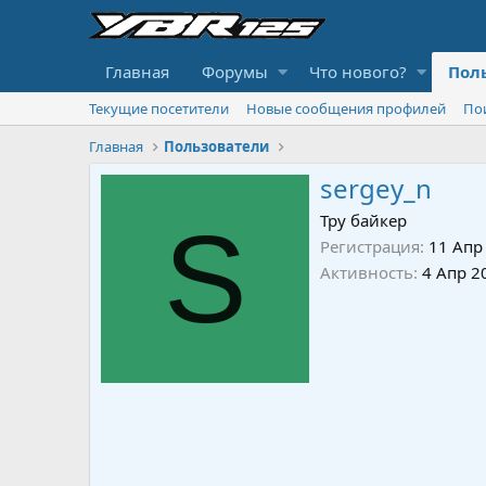
Главная
Форумы
Что нового?
Пол
Текущие посетители
Новые сообщения профилей
По
Главная
Пользователи
sergey_n
S
Тру байкер
Регистрация
11 Апр
Активность
4 Апр 2