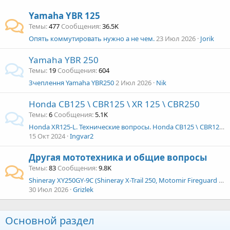
Yamaha YBR 125
Темы
477
Сообщения
36.5K
Опять коммутировать нужно а не чем.
23 Июл 2026
Jorik
Yamaha YBR 250
Темы
19
Сообщения
604
Зчеплення Yamaha YBR250
2 Июл 2026
Nik
Honda CB125 \ CBR125 \ XR 125 \ CBR250
Темы
6
Сообщения
5.1K
Honda XR125-L. Технические вопросы. Honda CB125 \ CBR125 \ XR 125 \ CBR250
15 Окт 2024
Ingvar2
Другая мототехника и общие вопросы
Темы
83
Сообщения
9.8K
Shineray XY250GY-9C (Shineray X-Trail 250, Motomir Fireguard 250 Trail)
30 Июл 2026
Grizlek
Основной раздел