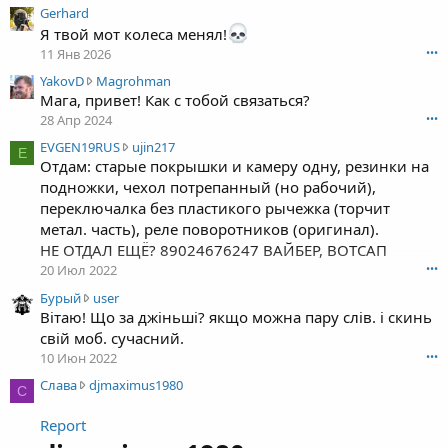
Gerhard
Я твой мот колеса менял!
11 Янв 2026
•••
Y
YakovD
Magrohman
a
Мага, привет! Как с тобой связаться?
k
28 Апр 2024
•••
o
E
EVGEN19RUS
ujin217
v
E
V
Отдам: старые покрышки и камеру одну, резинки на
D
G
подножки, чехол потрепанный (но рабочий),
н
E
а
переключалка без пластикого рычежка (торчит
N
п
метал. часть), реле поворотников (оригинал).
1
и
НЕ ОТДАЛ ЕЩЁ? 89024676247 ВАЙБЕР, ВОТСАП
9
с
20 Июл 2022
•••
R
а
U
л
Б
Бурый
user
S
(
у
Вітаю! Що за джіньші? якщо можна пару слів. і скинь
н
а
р
свій моб. сучасний.
а
)
ы
10 Июн 2022
•••
п
в
й
и
С
Слава
djmaximus1980
п
н
С
с
л
р
а
а
а
о
п
Report
л
в
ф
и