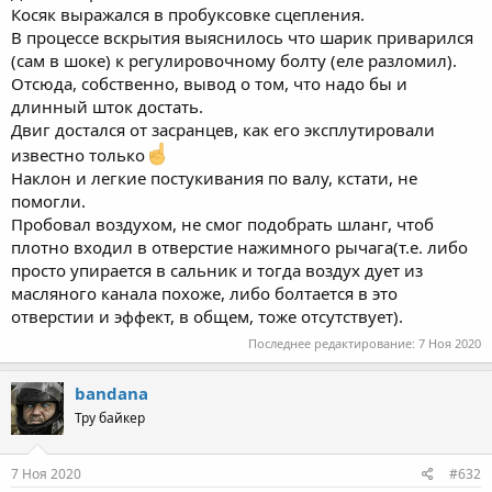
Косяк выражался в пробуксовке сцепления.
В процессе вскрытия выяснилось что шарик приварился
(сам в шоке) к регулировочному болту (еле разломил).
Отсюда, собственно, вывод о том, что надо бы и
длинный шток достать.
Двиг достался от засранцев, как его эксплутировали
известно только
Наклон и легкие постукивания по валу, кстати, не
помогли.
Пробовал воздухом, не смог подобрать шланг, чтоб
плотно входил в отверстие нажимного рычага(т.е. либо
просто упирается в сальник и тогда воздух дует из
масляного канала похоже, либо болтается в это
отверстии и эффект, в общем, тоже отсутствует).
Последнее редактирование:
7 Ноя 2020
bandana
Тру байкер
7 Ноя 2020
#632