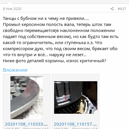
8 Ноя 2020
#637
Танцы с бубном ни к чему не привели....
Промыл керосином полость вала, теперь шток там
свободно перемещается(в наклоненном положении
падает под собственным весом), но как будто там есть
какой-то ограничитель, или ступенька х.з. Что
компрессором дую, что под своим весом, брякает обо
что-то внутри и всё... наружу не лезет...
Ниже фото деталей корзины, износ критичный?
Вложения
20201108_110333.jpg
20201108_110157.jpg