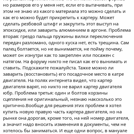
но размеров его у меня нет, если его вытачивать, при
этом не знаю из какого материала это можно сделать и
как его можно будет прикрепить к картеру. Может
сделать резбовой штифт и закрутить этот выступ на
эпоксидке, или заварить алюминием в аргоне. Проблема
вторая: грездо пальца пружины вилки переключения
передач разломано, одного куска нет, есть трещина. Сам
палец болтается, но не вынимается, не пойму почему,
может он изнутри как то закреплен или посажен с
натягом. На форуму никто не писал как его вынимать и
ставить. Подскажите пожалуйста. Тажке можно ли
заварить (восстановить) его посадочное место в катре
двигателя. На полях интернета видел, что картер
двигателя варят, но никто не варил картер двигателя
юбр. Проблема третья: один и болтов корзины
сцепления не оригинальный, незнаю наксколько это
критично.Вообще для решения этих проблем я хотел
купить новую правую часть картера двигателя, но на
рынке она дорогая, кроме того, на ней номер двигателя,
а значит надо вносить изменения в документы, чем не
хотелось бы заниматься. И еще одни вопрос, в мануале