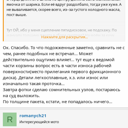
ямочка от шарика. Если её вдруг раздолбало, тогда уже хуже. А
не вываливается, скорее всего, из--за густого холодного масла,
пост выше.
Тут ОЙ, ибо у меня сцепление пятидисковое, не подскажу. По
мануалу толщину пакета в сборе смотрел? На моём за кучу
Нажмите для раскрытия...
километров, при активной работе сцепленьем, этот размер
ушёл на 2 десятки, допустимое 1 мм.
Ок. Спасибо. То что подожженные заметно, сравнить не с
чем, ранее подобных не встречал... Может
При разборке регулировочный болт смотрел, он не упирался?
действительно ощутимо влияет... тут еще к ведомой
Я до такого состояния не докатал диски, конечно, но человек
части корзины вопрос есть в части износа рабочей
знающий, а точнее
evil_laugh,
писАл, что диски про толщине
не сильно страдают, и типа перегорают, и их поверхность
поверхности(место прилегания первого фрикционного
"стекленеет". Вроде как помогает шлифануть наждачкой, но
диска). Детали легкосплавные, х.з. или износ или
ненадолго.
изначально такая проточка...
Через часик доберусь к домашнему компу, погляжу что там с
Завтра фотки сделаю сомнительных узлов, постараюсь
размерами пружин и прочего.
на суд выложить.
По толщине пакета, кстати, не попадалось ничего...
romanych21
R
Интересующийся мото