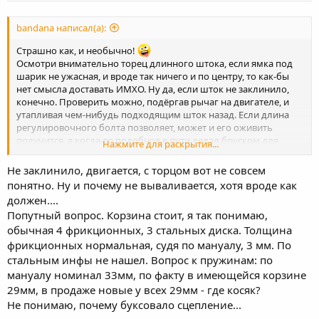
bandana написал(а):
Страшно как, и необычно!
Осмотри внимательно торец длинного штока, если ямка под
шарик не ужасная, и вроде так ничего и по центру, то как-бы
нет смысла доставать ИМХО. Ну да, если шток не заклинило,
конечно. Проверить можно, подёргав рычаг на двигателе, и
утапливая чем-нибудь подходящим шток назад. Если длина
регулировочного болта позволяет, может и его оживить
получится, я когда-то подобное в пути делал бруском для
Нажмите для раскрытия...
правки ножей, ибо напильник скользил. Главное болт
зафиксировать, и строго перпендикулярно тудасюдакать
Не заклинило, двигается, с торцом вот не совсем
бруском с разных сторон. Не думаю что болт цементирован,
понятно. Ну и почему не вываливается, хотя вроде как
скорее всего закален (может быть).
должен....
Попутный вопрос. Корзина стоит, я так понимаю,
обычная 4 фрикционных, 3 стальных диска. Толщина
фрикционных нормальная, судя по мануалу, 3 мм. По
стальным инфы не нашел. Вопрос к пружинам: по
мануалу номинал 33мм, по факту в имеющейся корзине
29мм, в продаже новые у всех 29мм - где косяк?
Не понимаю, почему буксовало сцепление...