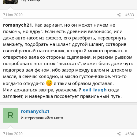
7 Ноя 2020
#633
romanych21.
Как вариант, но он может ничем не
помочь, но вдруг. Если есть древний велонасос, или
даже автонасос из сэсэсэр, его разобрать, перевернуть
манжету, подобрать на шланг другой шланг, сотворив
своеобразный наконечник, который можно прижать к
отверстию вала со стороны сцепления, и резким рывком
попробовать этот шток "высосать", может быть даже чуть
подогрев вал феном, ибо зазор между валом и штоком в
масле, а сейчас холодно, и масло густое-вязкое. Что-то
когда-то откуда-то
я таким образом доставал.
Или дождаться завтра, уважаемый
evil_laugh
сюда
заглянет, и наверняка посоветует правильный путь.
romanych21
R
Интересующийся мото
7 Ноя 2020
#634