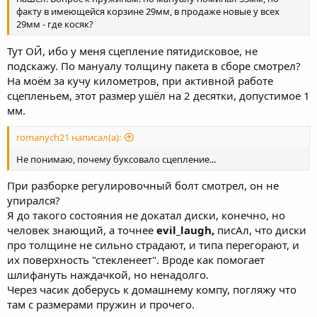
факту в имеющейся корзине 29мм, в продаже новые у всех
29мм - где косяк?
Тут ОЙ, ибо у меня сцепление пятидисковое, не
подскажу. По мануалу толщину пакета в сборе смотрел?
На моём за кучу километров, при активной работе
сцепленьем, этот размер ушёл на 2 десятки, допустимое 1
мм.
romanych21 написал(а):
Не понимаю, почему буксовало сцепление...
При разборке регулировочный болт смотрел, он не
упирался?
Я до такого состояния не докатал диски, конечно, но
человек знающий, а точнее
evil_laugh,
писАл, что диски
про толщине не сильно страдают, и типа перегорают, и
их поверхность "стекленеет". Вроде как помогает
шлифануть наждачкой, но ненадолго.
Через часик доберусь к домашнему компу, погляжу что
там с размерами пружин и прочего.