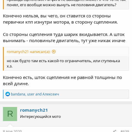
понял, его вообще можно вынуть не половиня двигатель?
Конечно нельзя, вы чего, он ставится со стороны
первички кпп изнутри мотора, в сторону сцепления.
Со стороны сцепления туда шарик вкидывается. А шток
вынимать - половиньте двигатель, тут уже никак иначе
romanych21 написал(а):
но как будто там есть какой-то ограничитель, или ступенька
х.з.
Конечно есть, шток сцепления не равной толщины по
всей длине.
R
bandana
,
user
and
Алексеич
e
a
c
romanych21
R
t
Интересующийся мото
i
o
n
s
8 Ноя 2020
#639