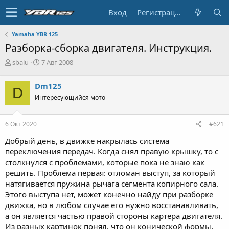
Вход
Регистрация
Yamaha YBR 125
Разборка-сборка двигателя. Инструкция.
А
Д
sbalu
7 Авг 2008
в
а
т
т
Dm125
D
о
а
Интересующийся мото
р
н
т
а
е
ч
6 Окт 2020
#621
м
а
ы
л
Добрый день, в движке накрылась система
а
переключения передач. Когда снял правую крышку, то с
столкнулся с проблемами, которые пока не знаю как
решить. Проблема первая: отломан выступ, за который
натягивается пружина рычага сегмента копирного сала.
Этого выступа нет, может конечно найду при разборке
движка, но в любом случае его нужно восстанавливать,
а он является частью правой стороны картера двигателя.
Из разных картинок понял, что он конической формы,