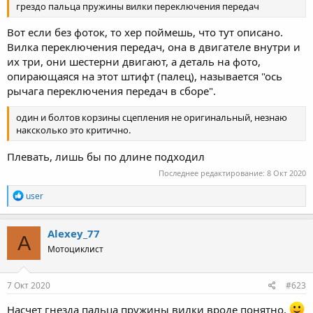
грездо пальца пружины вилки переключения передач
Вот если без фоток, то хер поймешь, что тут описано.
Вилка переключения передач, она в двигателе внутри и
их три, они шестерни двигают, а деталь на фото,
опирающаяся на этот штифт (палец), называется "ось
рычага переключения передач в сборе".
один и болтов корзины сцепления не оригинальный, незнаю
наксколько это критично.
Плевать, лишь бы по длине подходил
Последнее редактирование:
8 Окт 2020
R
user
e
a
c
Alexey_77
A
t
Мотоциклист
i
o
n
s
7 Окт 2020
#623
:
Насчет гнезда пальца пружины вилки вроде понятно.