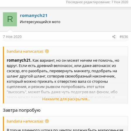
Последнее редактирование:
7 Ноя 2020
romanych21
R
Интересующийся мото
7 Ноя 2020
#636
bandana написал(а):
romanych21.
Как вариант, но он может ничем не помочь, но
вдруг. Если есть древний велонасос, или даже автонасос из
сэсэсэр, его разобрать, перевернуть манжету, подобрать на
шланг другой шланг, сотворив своеобразный наконечник,
который можно прижать к отверстию вала со стороны
сцепления, и резким рывком попробовать этот шток
"высосать", может быть даже чуть подогрев вал феном, ибо
зазор между валом и штоком в масле, а сейчас холодно, и
Нажмите для раскрытия...
масло густое-вязкое. Что-то когда-то откуда-то
я таким
образом доставал.
Завтра попробую
Или дождаться завтра, уважаемый
evil_laugh
сюда заглянет, и
наверняка посоветует правильный путь.
bandana написал(а):
В торце длинного штока по центру должна быть малюсенькая