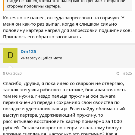
нигде не нашел, чтобы этот палец как-то крепился с обратной
стороны половины картера.
Конечно не нашел, он туда запрессован на горячую. У
меня он как-то раз выпал, когда я слишком сильно
половину картера нагрел для запрессовки подшипников.
Пришлось его обратно засовывать
Dm125
D
Интересующийся мото
8 Окт 2020
#625
Спасибо, Друзья, я пока идею со сваркой не отвергаю,
так как эти узлы работают в статике, большая точность
там не нужна, гнездо пальца пружины оси рычага
переключения передач сохранило свои свойства по
посадке и удержания пальца. Если найду обломанный
выступ картера, удерживающий пружину, то
рассчитываю восстановить картер примерно за 1000
рублей. Остался вопрос по неоригинальному болту в
корзине сцепления, настолько это критично? Как я