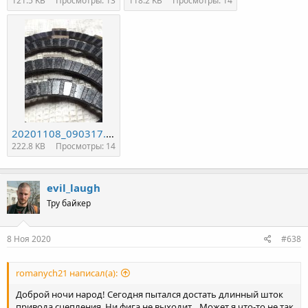
121.5 KB
Просмотры: 13
118.2 KB
Просмотры: 14
20201108_090317.jpg
222.8 KB
Просмотры: 14
evil_laugh
Тру байкер
8 Ноя 2020
#638
romanych21 написал(а):
Доброй ночи народ! Сегодня пытался достать длинный шток
привода сцепления. Ни фига не выходит... Может я что-то не так