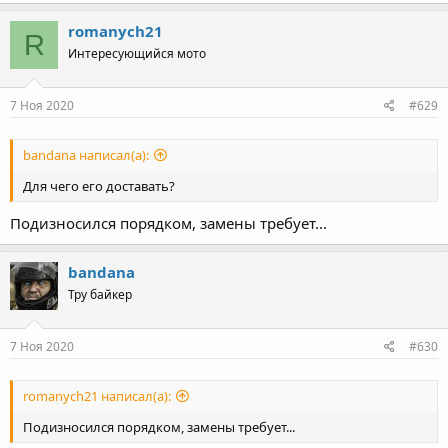
romanych21
R
Интересующийся мото
7 Ноя 2020
#629
bandana написал(а):
Для чего его доставать?
Подизносился порядком, замены требует...
bandana
Тру байкер
7 Ноя 2020
#630
romanych21 написал(а):
Подизносился порядком, замены требует...