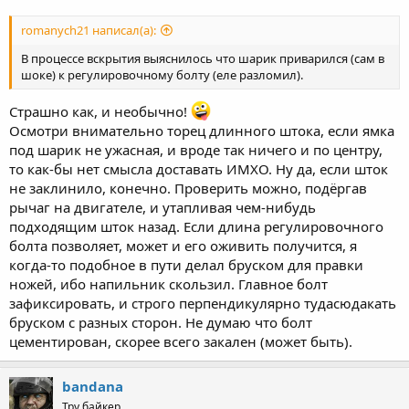
romanych21 написал(а):
В процессе вскрытия выяснилось что шарик приварился (сам в
шоке) к регулировочному болту (еле разломил).
Страшно как, и необычно!
Осмотри внимательно торец длинного штока, если ямка
под шарик не ужасная, и вроде так ничего и по центру,
то как-бы нет смысла доставать ИМХО. Ну да, если шток
не заклинило, конечно. Проверить можно, подёргав
рычаг на двигателе, и утапливая чем-нибудь
подходящим шток назад. Если длина регулировочного
болта позволяет, может и его оживить получится, я
когда-то подобное в пути делал бруском для правки
ножей, ибо напильник скользил. Главное болт
зафиксировать, и строго перпендикулярно тудасюдакать
бруском с разных сторон. Не думаю что болт
цементирован, скорее всего закален (может быть).
bandana
Тру байкер