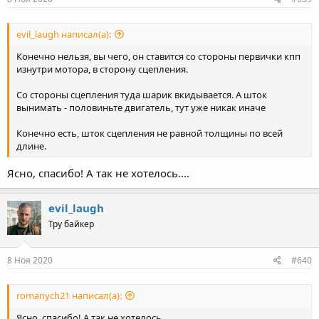
:
evil_laugh написал(а):
Конечно нельзя, вы чего, он ставится со стороны первички кпп
изнутри мотора, в сторону сцепления.
Со стороны сцепления туда шарик вкидывается. А шток
вынимать - половиньте двигатель, тут уже никак иначе
Конечно есть, шток сцепления не равной толщины по всей
длине.
Ясно, спасибо! А так не хотелось....
evil_laugh
Тру байкер
8 Ноя 2020
#640
romanych21 написал(а):
Ясно, спасибо! А так не хотелось....