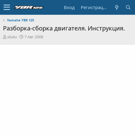
Вход
Регистрация
Yamaha YBR 125
Разборка-сборка двигателя. Инструкция.
А
Д
sbalu
7 Авг 2008
в
а
т
т
о
а
р
н
т
а
е
ч
м
а
ы
л
а