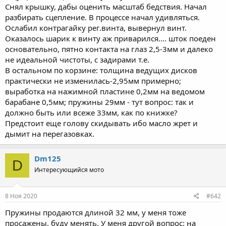
Снял крышку, дабы оценить масштаб бедствия. Начал
разбирать сцепление. В процессе начал удивляться.
Ослабил контрагайку рег.винта, вывернул винт.
Оказалось шарик к винту аж приварился.... шток поеден
основательно, пятно контакта на глаз 2,5-3мм и далеко
не идеальной чистоты, с задирами т.е.
В остальном по корзине: толщина ведущих дисков
практически не изменилась-2,95мм примерно;
выработка на нажимной пластине 0,2мм на ведомом
барабане 0,5мм; пружины 29мм - тут вопрос: так и
должно быть или всеже 33мм, как по книжке?
Предстоит еще голову скидывать ибо масло жрет и
дымит на перегазовках.
Dm125
D
Интересующийся мото
8 Ноя 2020
#642
Пружины продаются длиной 32 мм, у меня тоже
просажены, буду менять. У меня другой вопрос: на