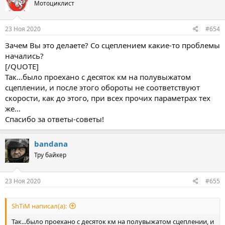
Мотоциклист
i
o
n
s
23 Ноя 2020
#654
:
Зачем Вы это делаете? Со сцеплением какие-то проблемы
начались?
[/QUOTE]
Так...было проехано с десяток км на полувыжатом
сцеплении, и после этого обороты не соответствуют
скорости, как до этого, при всех прочих параметрах тех
же...
Спасибо за ответы-советы!
bandana
Тру байкер
23 Ноя 2020
#655
ShTiM написал(а):
Так...было проехано с десяток км на полувыжатом сцеплении, и