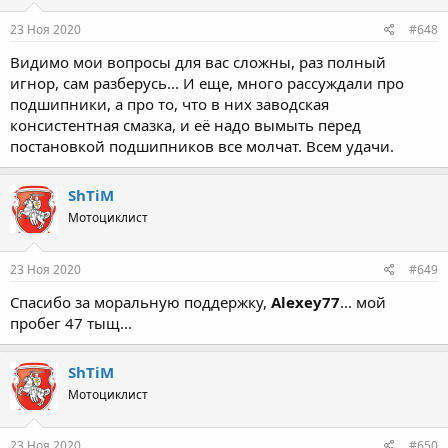
23 Ноя 2020
#648
Видимо мои вопросы для вас сложны, раз полный
игнор, сам разберусь... И еще, много рассуждали про
подшипники, а про то, что в них заводская
консистентная смазка, и её надо вымыть перед
постановкой подшипников все молчат. Всем удачи.
ShTiM
Мотоциклист
23 Ноя 2020
#649
Спасибо за моральную поддержку,
Alexey77
... мой
пробег 47 тыщ...
ShTiM
Мотоциклист
23 Ноя 2020
#650