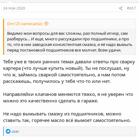
n
s
24 Ноя 2020
#657
:
Dm125 написал(а):
Видимо мои вопросы для вас сложны, раз полный игнор, сам
разберусь... И еще, много рассуждали про подшипники, а про
то, что в них заводская консистентная смазка, и её надо вымыть
перед постановкой подшипников все молчат. Всем удачи.
Тебе уже в твоих ранних темах давали ответы про сварку
картера (что лучше купить новый). Ты не послушал, ну
что ж, займись сваркой самостоятельно, а нам потом
расскажешь, получилось у тебя что-то или нет.
Направляйки клапанов меняются тяжко, я не уверен что
можно это качественно сделать в гараже.
Не надо вымывать смазку из подшипников, можно
ставить так, горячее масло всё вымоет самостоятельно.
R
user
e