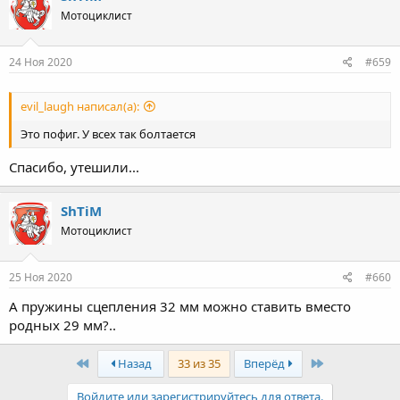
t
Мотоциклист
i
o
n
s
24 Ноя 2020
#659
:
evil_laugh написал(а):
Это пофиг. У всех так болтается
Спасибо, утешили...
ShTiM
Мотоциклист
25 Ноя 2020
#660
А пружины сцепления 32 мм можно ставить вместо
родных 29 мм?..
First
Last
Назад
33 из 35
Вперёд
Войдите или зарегистрируйтесь для ответа.