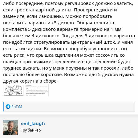
либо посередине, поэтому регулировок должно хватить,
если трос стандартной длины. Проверьте диски и
замените, если изношены. Можно попробовать
поставить вариант из 5 дисков. Общая толщина
комплекта 5 дискового варианта примерно на 1 мм
больше чем 4 дискового. Тогда для 5 дискового варианта
понадобится отрегулировать центральный шток. У меня
есть такие диски. Возможно попробую установить, но
есть риск, что крышка сцепления может соскочить со
шлицов при выжиме сцепления и еще сцепление будет
труднее выжать, но у меня пружины и так просели, либо
поставлю более короткие. Возможно для 5 дисков нужна
другая корзина в сборе.
R
ShTiM
e
a
c
evil_laugh
t
Тру байкер
i
o