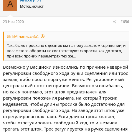
A
t
Мотоциклист
i
o
n
s
23 Ноя 2020
#656
:
ShTiM написал(а):
Так...было проехано с десяток км на полувыжатом сцеплении, и
после этого обороты не соответствуют скорости, как до этого,
при всех прочих параметрах тех же...
Возможно у Вас диски износились по причине неверной
регулировки свободного хода ручки сцепления или трос
заедал, либо просто пора уже менять. Регулировочный
центральный шток ни причем. Возможно я ошибаюсь,
но как я понимаю, этот шток предназначен для
регулировки положения рычага, на который тросик
надевается, чтобы длины тросика было достаточно для
регулировки свободного хода. На заводе этот шток уже
отрегулирован как надо. Если длины троса хватает,
чтобы отрегулировать свободный ход, то и незачем
трогать этот шток. Трос регулируется на ручке сцепления