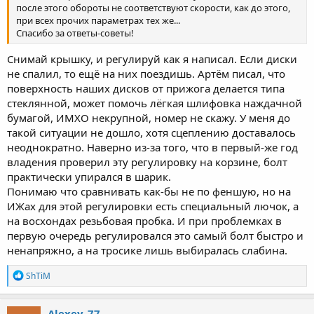
после этого обороты не соответствуют скорости, как до этого,
при всех прочих параметрах тех же...
Спасибо за ответы-советы!
Снимай крышку, и регулируй как я написал. Если диски
не спалил, то ещё на них поездишь. Артём писал, что
поверхность наших дисков от прижога делается типа
стеклянной, может помочь лёгкая шлифовка наждачной
бумагой, ИМХО некрупной, номер не скажу. У меня до
такой ситуации не дошло, хотя сцеплению доставалось
неоднократно. Наверно из-за того, что в первый-же год
владения проверил эту регулировку на корзине, болт
практически упирался в шарик.
Понимаю что сравнивать как-бы не по феншую, но на
ИЖах для этой регулировки есть специальный лючок, а
на восхондах резьбовая пробка. И при проблемках в
первую очередь регулировался это самый болт быстро и
ненапряжно, а на тросике лишь выбиралась слабина.
R
ShTiM
e
a
c
Alexey_77