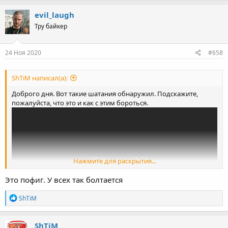
a
c
evil_laugh
t
Тру байкер
i
o
n
s
24 Ноя 2020
#658
:
ShTiM написал(а):
Доброго дня. Вот такие шатания обнаружил. Подскажите,
пожалуйста, что это и как с этим бороться.
Нажмите для раскрытия...
Это пофиг. У всех так болтается
R
ShTiM
e
a
c
ShTiM