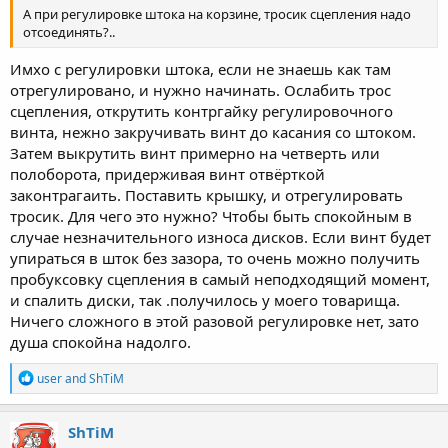
А при регулировке штока на корзине, тросик сцепления надо
отсоединять?..
Имхо с регулировки штока, если не знаешь как там
отрегулировано, и нужно начинать. Ослабить трос
сцепления, открутить контргайку регулировочного
винта, нежно закручивать винт до касания со штоком.
Затем выкрутить винт примерно на четверть или
полоборота, придерживая винт отвёрткой
законтрагаить. Поставить крышку, и отрегулировать
тросик. Для чего это нужно? Чтобы быть спокойным в
случае незначительного износа дисков. Если винт будет
упираться в шток без зазора, то очень можно получить
пробуксовку сцепления в самый неподходящий момент,
и спалить диски, так .получилось у моего товарища.
Ничего сложного в этой разовой регулировке нет, зато
душа спокойна надолго.
R
user
and
ShTiM
e
a
c
ShTiM
t