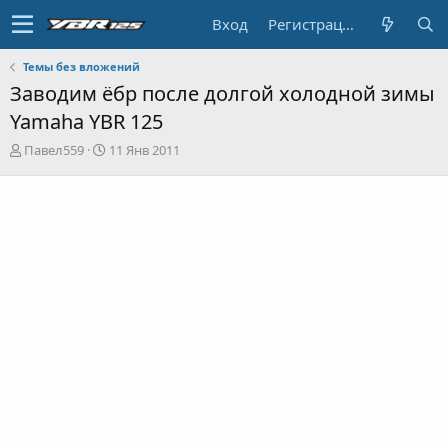
Вход
Регистрация
Темы без вложений
Заводим ёбр после долгой холодной зимы
Yamaha YBR 125
А
Д
Павел559
11 Янв 2011
в
а
т
т
о
а
р
н
т
а
е
ч
м
а
ы
л
а