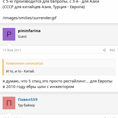
С 5-ю производится для Евпропы, с 3-я - для Азии
(СССР для китайцев Азия, Турция - Европа)
/images/smilies/surrender.gif
pininfarina
P
Guest
15 Янв 2011
#82
Киевлянин написал(а):
И то, и то - Китай.
я думаю, что 5 спиц это просто рестайлинг... для Европы
в 2010 году ёбры шли с инжектором
Павел559
П
Тру байкер