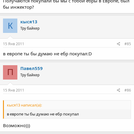
Получаются покупали бы мы с тобой ебры в Европе, был
бы инжектор?
кыся13
К
Тру байкер
15 Янв 2011
#85
в европе ты бы думаю не ебр покупал:D
Павел559
П
Тру байкер
15 Янв 2011
#86
кыся13 написал(а):
в европе ты бы думаю не ебр покупал
Возможно)))