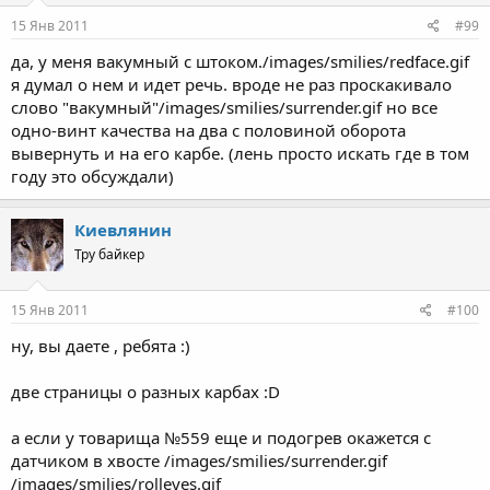
15 Янв 2011
#99
да, у меня вакумный с штоком./images/smilies/redface.gif
я думал о нем и идет речь. вроде не раз проскакивало
слово "вакумный"/images/smilies/surrender.gif но все
одно-винт качества на два с половиной оборота
вывернуть и на его карбе. (лень просто искать где в том
году это обсуждали)
Киевлянин
Тру байкер
15 Янв 2011
#100
ну, вы даете , ребята :)
две страницы о разных карбах :D
а если у товарища №559 еще и подогрев окажется с
датчиком в хвосте /images/smilies/surrender.gif
/images/smilies/rolleyes.gif