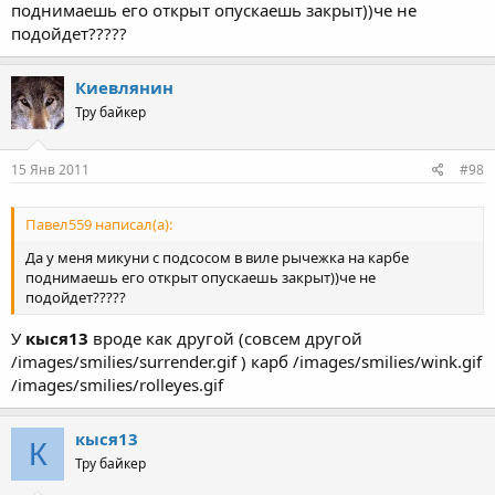
поднимаешь его открыт опускаешь закрыт))че не
подойдет?????
Киевлянин
Тру байкер
15 Янв 2011
#98
Павел559 написал(а):
Да у меня микуни с подсосом в виле рычежка на карбе
поднимаешь его открыт опускаешь закрыт))че не
подойдет?????
У
кыся13
вроде как другой (совсем другой
/images/smilies/surrender.gif ) карб /images/smilies/wink.gif
/images/smilies/rolleyes.gif
кыся13
К
Тру байкер