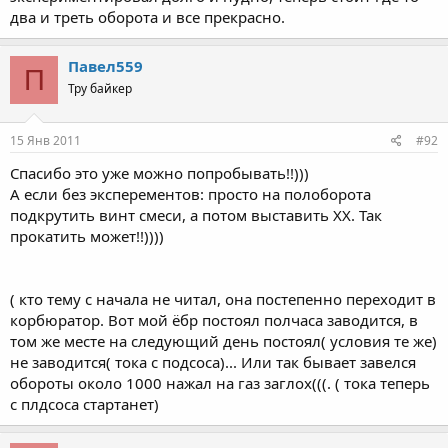
два и треть оборота и все прекрасно.
Павел559
П
Тру байкер
15 Янв 2011
#92
Спасибо это уже можно попробывать!!)))
А если без эксперементов: просто на полоборота
подкрутить винт смеси, а потом выставить ХХ. Так
прокатить может!!))))
( кто тему с начала не читал, она постепенно переходит в
корбюратор. Вот мой ёбр постоял полчаса заводится, в
том же месте на следующий день постоял( условия те же)
не заводится( тока с подсоса)... Или так бывает завелся
обороты около 1000 нажал на газ заглох(((. ( тока теперь
с плдсоса стартанет)