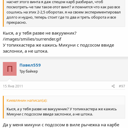
насчет этого винта я даж спецом карб разбирал, чтоб
посмотреть-че там такое-этот винт? и помнится что как раз все
сошлись на этих 2-2,5 оборотах. я на своем экспериментировал
долго и нудно, теперь стоит где то два и треть оборота и все
прекрасно.
Кыся, а у тебя разве не вакуумник?
/images/smilies/surrender.gif
У топиккастера же кажись Микуни с подсосом ввиде
заслонки, а не штока.
Павел559
П
Тру байкер
15 Янв 2011
#97
Киевлянин написал(а):
Кыся, а у тебя разве не вакуумник? У топиккастера же кажись
Микуни с подсосом ввиде заслонки, а не штока.
Да у меня микуни с подсосом в виле рычежка на карбе