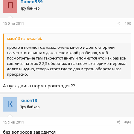
Павел559
П
Тру байкер
15 Янв 2011
#93
кыся13 написал(а):
просто я помню год назад очень много и долго спорили
насчет этого винта я даж спецом карб разбирал, чтоб
посмотреть-че там такое-этот винт? и помнится что как раз все
сошлись на этих 2-2,5 оборотах. я на своем экспериментировал
долго и нудно, теперь стоит где то два и треть оборота и все
прекрасно.
А пуск двига норм происходит??
кыся13
К
Тру байкер
15 Янв 2011
#94
без вопросов заводится