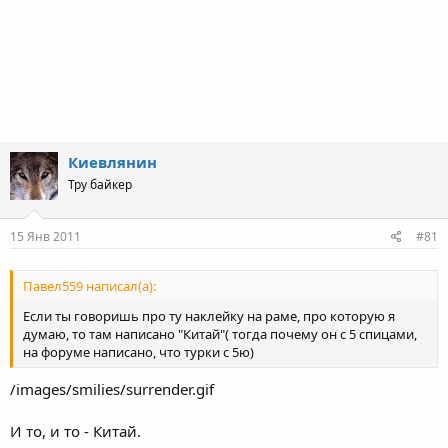
Киевлянин
Тру байкер
15 Янв 2011
#81
Павел559 написал(а):
Если ты говоришь про ту наклейку на раме, про которую я
думаю, то там написано "Китай"( тогда почему он с 5 спицами,
на форуме написано, что турки с 5ю)
/images/smilies/surrender.gif
И то, и то - Китай.