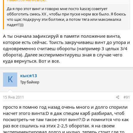
Да я про этот винт и говорю мне посто kascej советует
оббоготить смесь ХХ , чтобы при пуске норм все было. Я боюсь
что щас подкручу эти болтики, а потом тяга или максималка
падет!!)))
А ты сначала зафиксируй в памяти положение винта,
которое есть сейчас. Тоисть закручиваеш винт до упора и
одновременно считаеш обороты (например 3 целых 3/4
оборота). Далее экспериментируеш зная в случае чего
куда вернуться. Вот и все.
кыся13
К
Тру байкер
15 Янв 2011
#91
просто я помню год назад очень много и долго спорили
насчет этого винта:D я даж спецом карб разбирал, чтоб
посмотреть-че там такое-этот винт?:D и помнится что как
раз все сошлись на этих 2-2,5 оборотах. я на своем
экспериментировал долго и нудно, теперь стоит где то