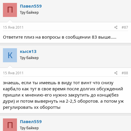
Павел559
П
Тру байкер
15 Янв 2011
#87
Ответите плиз на вопросы в сообщении 83 выше.....
кыся13
К
Тру байкер
15 Янв 2011
#88
знаешь, если ты имеешь в виду тот винт что снизу
карба,то как тут в свое время после долгих обсуждений
пришли к мнению-его нужно закрутить до конца(без
дури) и потом вывернуть на 2-2,5 оборотов. а потом уж
регулировать xx оборотты
Павел559
П
Тру байкер