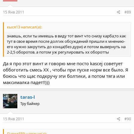
15 Янв 2011
#89
кыся13 написал(а):
знаешь, если ты имеешь в виду тот винт что снизу карба,то как
тут в свое время после долгих обсуждений пришли к мнению-
его нужно закрутить до конца(без дури) и потом вывернуть на
2-2,5 оборотов. а потом уж регулировать xx оборотты
Да я про этот винт и говорю мне посто kascej советует
оббоготить смесь ХХ , чтобы при пуске норм все было. Я
боюсь что щас подкручу эти болтики, а потом тяга или
максималка падет!!)))
taras-l
Тру байкер
15 Янв 2011
#90
Павел559 написал(а):