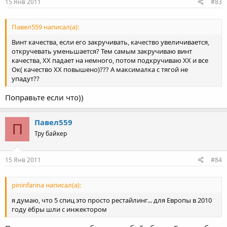
15 Янв 2011
#83
Павел559 написал(а):
Винт качества, если его закручивать, качество увеличивается,
откручевать уменьшается? Тем самым закручиваю винт
качества, ХХ падает на немного, потом подкручиваю ХХ и все
Ок( качество ХХ повышено)??? А максималка с тягой не
упадут??
Поправьте если что))
Павел559
П
Тру байкер
15 Янв 2011
#84
pininfarina написал(а):
я думаю, что 5 спиц это просто рестайлинг... для Европы в 2010
году ёбры шли с инжектором