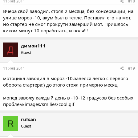
11 Янв 2011
#18
Вчера свой заводил, стоял 2 месяца, без консервации, на
улице мороз -10, акум был в тепле. Поставил его на мот,
но стартер не смог прокрути замерший мот. Пришлось
киком минут 10 поработать, и воля!!!
димон111
Д
Guest
11 Янв 2011
#19
мотоцикл заводил в мороз -10.завелся легко с первого
оборота стартера:) до этого стоял примерно месяц.
мопед завожу каждый день в -10-12 градусов без особых
проблем/images/smilies/cool.gif
rufsan
R
Guest