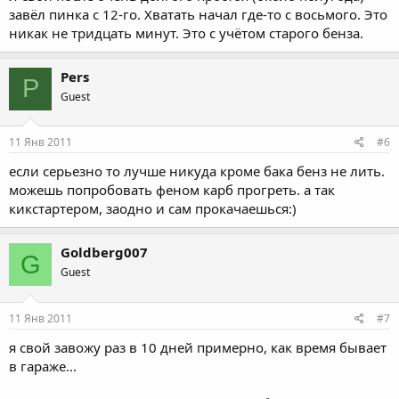
завёл пинка с 12-го. Хватать начал где-то с восьмого. Это
никак не тридцать минут. Это с учётом старого бенза.
Pers
P
Guest
11 Янв 2011
#6
если серьезно то лучше никуда кроме бака бенз не лить.
можешь попробовать феном карб прогреть. а так
кикстартером, заодно и сам прокачаешься:)
Goldberg007
G
Guest
11 Янв 2011
#7
я свой завожу раз в 10 дней примерно, как время бывает
в гараже...