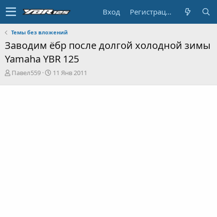
Вход
Регистрация
Темы без вложений
Заводим ёбр после долгой холодной зимы
Yamaha YBR 125
А
Д
Павел559
11 Янв 2011
в
а
т
т
о
а
р
н
т
а
е
ч
м
а
ы
л
а