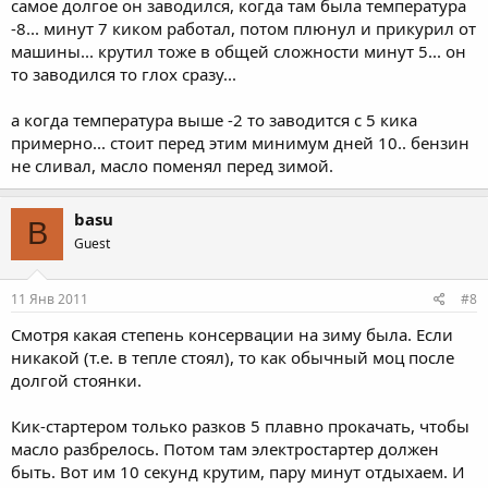
самое долгое он заводился, когда там была температура
-8... минут 7 киком работал, потом плюнул и прикурил от
машины... крутил тоже в общей сложности минут 5... он
то заводился то глох сразу...
а когда температура выше -2 то заводится с 5 кика
примерно... стоит перед этим минимум дней 10.. бензин
не сливал, масло поменял перед зимой.
basu
B
Guest
11 Янв 2011
#8
Смотря какая степень консервации на зиму была. Если
никакой (т.е. в тепле стоял), то как обычный моц после
долгой стоянки.
Кик-стартером только разков 5 плавно прокачать, чтобы
масло разбрелось. Потом там электростартер должен
быть. Вот им 10 секунд крутим, пару минут отдыхаем. И