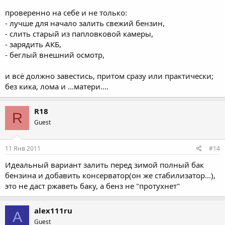
проверенно на себе и не только:
- лучше для начало залить свежий бензин,
- слить старый из папловковой камеры,
- зарядить АКБ,
- беглый внешний осмотр,
и всё должно завестись, притом сразу или практически;
без кика, лома и ...матери....
R18
R
Guest
11 Янв 2011
#14
Идеальный вариант залить перед зимой полный бак
бензина и добавить консерватор(он же стабилизатор...),
это не даст ржаветь баку, а бенз не "протухнет"
alex111ru
A
Guest