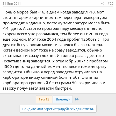
11 Янв 2011
#20
Ночью мороз был -16, а днем когда заводил -10, мот
стоит в гараже кирпичном там перепады температуры
происходят медленно, поэтому температура могла быть
-14 где то. А стартер простоял пару месяцев в тепле,
скорей всего уже разрядился, тем более он с 2004 года,
еще родной. Мот тоже 2004 года пробег 12500тыс. При
других бы условиях может и завелся бы со стартера.
Кстати весной мот тоже не сразу заводится, обычно
схватывает и сразу глохнет. И только раза с десятого
(схватывания) заводится. У отца юбр 2007г с пробегом
4500 где то на данный момент по весне тоже не сразу
заводится. Обычно я перед заводкой отручиваю на
карбюраторе внизу сливной болт чтобы слить из
карбюратора хреновый бенз грамм 50, закручиваю и
завожу получается завести быстрей.
Last
1 из 13
Вперёд
Войдите или зарегистрируйтесь для ответа.