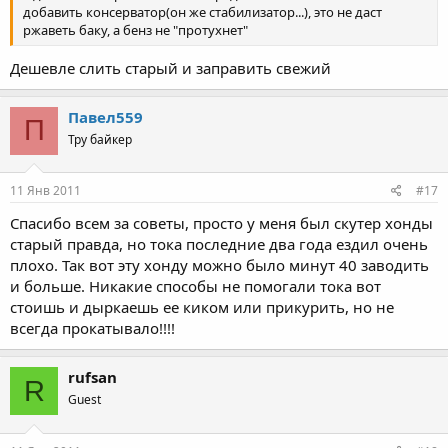
добавить консерватор(он же стабилизатор...), это не даст
ржаветь баку, а бенз не "протухнет"
Дешевле слить старый и заправить свежий
Павел559
П
Тру байкер
11 Янв 2011
#17
Спасибо всем за советы, просто у меня был скутер хонды
старый правда, но тока последние два года ездил очень
плохо. Так вот эту хонду можно было минут 40 заводить
и больше. Никакие способы не помогали тока вот
стоишь и дыркаешь ее киком или прикурить, но не
всегда прокатывало!!!!
rufsan
R
Guest