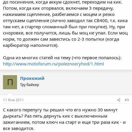
до посинения, когда аккум сдохнет, переходим на кик.
Потом, когда кик оторвался, включаем 3 передачу,
нажимаем сцепление, разбегаемся с моцем и резко
отпускаем сцепление (лично заводил так CB400, т.к. кика
там нет, а стартер сломанный был при покупке). Ну, при
сноровке, все получится, лишь бы моц не упал. Если моц
норм, то должен сам завестись со 2-3 попытки (когда
карбюратор наполнится).
Одна из многих статей на тему (что первое попалось):
http://www.motoforum.ru/poleznoe/yhod/1.html
Прохожий
П
Тру байкер
11 Янв 2011
#9
С какого перепугу ты решил что его нужно 30 минут
дыркать? Раз пять дернуть кик с выключенным
зажиганием, потом ключ на старт и еще три раза кик - и
все заводится.