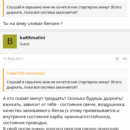
Слушай я серьезно мне не хочется кик стартером минут 30 его
дыркать, пока вся система закачается!!
Ты на зиму сливал бензин ?
baRRmalini
B
Guest
11 Янв 2011
#5
Павел559 написал(а):
Слушай я серьезно мне не хочется кик стартером минут 30 его
дыркать, пока вся система закачается!!
А кто сказал минут тридцать? Сколько будешь дыркать/
вжикать, зависит от тебя - состояние свечи, воздушника,
качество заливаемого бенза (к этому привязывается и
внутренне состояние карба, краника/отстойника),
состояние проводки.
Я свой после очень долгого простоя (около полугода)