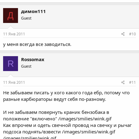
димон111
Д
Guest
11 Янв 2011
#10
у меня всегда все заводиться.
Rossomax
R
Guest
11 Янв 2011
#11
Не забываем писать у кого какого года ебр, потому что
разные карбюраторы ведут себя по-разному.
И не забываем повернуть краник бензобака в
положение "включено" /images/smilies/wink.gif
Как впрочем и одеть свечной провод на свечку и рычаг
подсоса поднять/взвести /images/smilies/wink.gif
/images/smilies/wink.gif