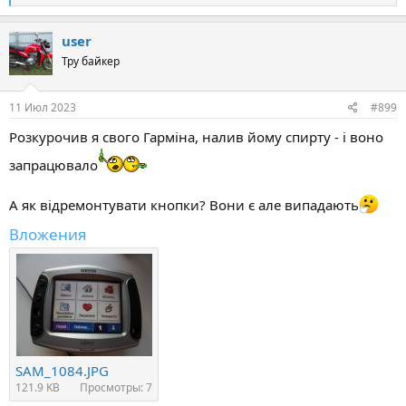
e
a
c
user
t
Тру байкер
i
o
n
s
11 Июл 2023
#899
:
Розкурочив я свого Гарміна, налив йому спирту - і воно
запрацювало
А як відремонтувати кнопки? Вони є але випадають
Вложения
SAM_1084.JPG
121.9 KB
Просмотры: 7