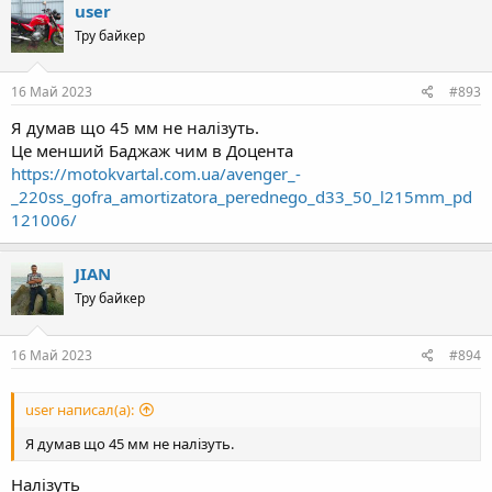
c
user
t
Тру байкер
i
o
n
s
16 Май 2023
#893
:
Я думав що 45 мм не налізуть.
Це менший Баджаж чим в Доцента
https://motokvartal.com.ua/avenger_-
_220ss_gofra_amortizatora_perednego_d33_50_l215mm_pd
121006/
JIAN
Тру байкер
16 Май 2023
#894
user написал(а):
Я думав що 45 мм не налізуть.
Налізуть