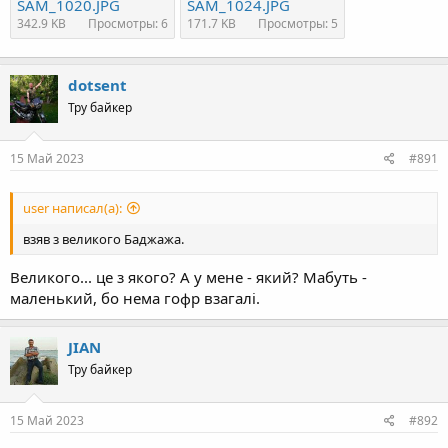
SAM_1020.JPG
SAM_1024.JPG
342.9 KB
Просмотры: 6
171.7 KB
Просмотры: 5
dotsent
Тру байкер
15 Май 2023
#891
user написал(а):
взяв з великого Баджажа.
Великого... це з якого? А у мене - який? Мабуть -
маленький, бо нема гофр взагалі.
JIAN
Тру байкер
15 Май 2023
#892