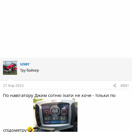
user
Тру байкер
27 Апр 2023
#881
По навігатору Джим сотню їхати не хоче - тільки по
спідометру