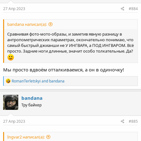
n
s
27 Апр 2023
#884
:
bandana написал(а):
Сравнивая фото-мото-образы, и заметив явную разницу в
антропометрических параметрах, окончательно понимаю, что
самый быстрый джианши не У ИНГВАРА, а ПОД ИНГВАРОМ. Всё
просто. Задние ноги длинные, значит особо толкательные. Да?
Мы просто вдвоём отталкиваемся, а он в одиночку!
R
RomanTerletskyi
and
bandana
e
a
c
bandana
t
Тру байкер
i
o
n
s
27 Апр 2023
#885
:
Ingvar2 написал(а):