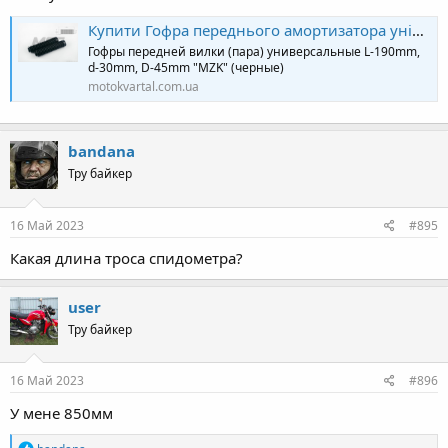
Купити Гофра переднього амортизатора універсальні діаметр 30 на 45мм длина 190мм чорні пара (MZK) (28931) з доставкою | мото магазин в Києві
Гофры передней вилки (пара) универсальные L-190mm,
d-30mm, D-45mm "MZK" (черные)
motokvartal.com.ua
bandana
Тру байкер
16 Май 2023
#895
Какая длина троса спидометра?
user
Тру байкер
16 Май 2023
#896
У мене 850мм
R