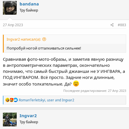
c
bandana
t
Тру байкер
i
o
n
s
27 Апр 2023
#883
:
Ingvar2 написал(а):
Попробуй ногой отталкиваться сильнее!
Сравнивая фото-мото-образы, и заметив явную разницу
в антропометрических параметрах, окончательно
понимаю, что самый быстрый джианши не У ИНГВАРА, а
ПОД ИНГВАРОМ. Всё просто. Задние ноги длинные,
значит особо толкательные. Да?
Последнее редактирование:
27 Апр 2023
R
RomanTerletskyi
,
user
and
Ingvar2
e
a
c
Ingvar2
t
Тру байкер
i
o