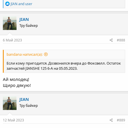
R
JIAN
and
user
e
a
c
JIAN
t
Тру байкер
i
o
n
s
6 Май 2023
#888
:
bandana написал(а):
Если кому пригодится. Дозвонился вчера до Фоксвелл. Остаток
запчастей JIANSHE 125 6-A на 05.05.2023.
Ай молодец!
Щиро дякую!
JIAN
Тру байкер
12 Май 2023
#889