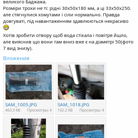
великого Баджажа.
Розміри трохи не ті: рідні 30х50х180 мм, а ці 33х50х250.
але стягнулися хомутами і сіли нормально. Правда
довгуваті, під навантаженням здавлюються некрасиво
Хотів зробити отвору щоб вода стікала і повітря йшло,
але вияснив що вони там вниз вже є на діаметрі 50(фото
7 вид знизу).
Вложения
SAM_1005.JPG
SAM_1018.JPG
463.3 KB
Просмотры: 4
102.2 KB
Просмотры: 4