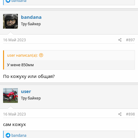
bandana
e
a
c
bandana
t
Тру байкер
i
o
n
s
16 Май 2023
#897
:
user написал(а):
У мене 850мм
По кожуху или общая?
user
Тру байкер
16 Май 2023
#898
сам кожух
R
bandana