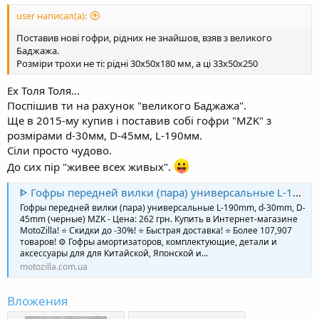
user написал(а):
Поставив нові гофри, рідних не знайшов, взяв з великого
Баджажа.
Розміри трохи не ті: рідні 30х50х180 мм, а ці 33х50х250
Ех Толя Толя...
Поспішив ти на рахунок "великого Баджажа".
Ще в 2015-му купив і поставив собі гофри "MZK" з
розмірами d-30мм, D-45мм, L-190мм.
Сіли просто чудово.
До сих пір "живее всех живых".
ᐈ Гофры передней вилки (пара) универсальные L-190mm, d-30mm, D-45mm (черные) MZK 2026 г. выпуска Купить за 262 грн. в Интернет-магазине MotoZilla для мотоцикла, скутера, мопеда | Киев, Украина
Гофры передней вилки (пара) универсальные L-190mm, d-30mm, D-
45mm (черные) MZK - Цена: 262 грн. Купить в Интернет-магазине
MotoZilla! ⭐ Скидки до -30%! ⭐ Быстрая доставка! ⭐ Более 107,907
товаров! ⚙️ Гофры амортизаторов, комплектующие, детали и
аксессуары для для Китайской, Японской и...
motozilla.com.ua
Вложения