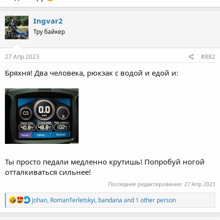
Ingvar2
Тру байкер
27 Апр 2023
#882
Бряхня! Два человека, рюкзак с водой и едой и:
Ты просто педали медленно крутишь! Попробуй ногой
отталкиваться сильнее!
Последнее редактирование:
27 Апр 2023
R
Johan
,
RomanTerletskyi
,
bandana
and 1 other person
e
a