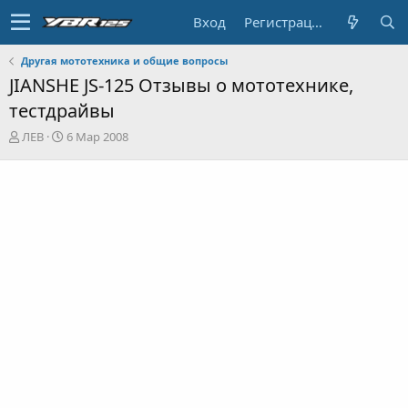
Вход
Регистрация
Другая мототехника и общие вопросы
JIANSHE JS-125 Отзывы о мототехнике,
тестдрайвы
А
Д
ЛЕВ
6 Мар 2008
в
а
т
т
о
а
р
н
т
а
е
ч
м
а
ы
л
а