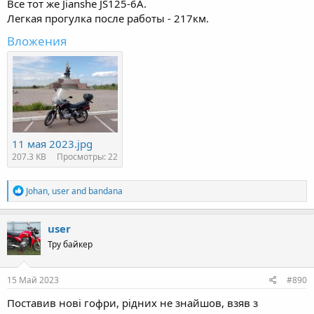
Все тот же Jianshe JS125-6A.
Легкая прогулка после работы - 217км.
Вложения
11 мая 2023.jpg
207.3 KB
Просмотры: 22
R
Johan
,
user
and
bandana
e
a
c
user
t
Тру байкер
i
o
n
s
15 Май 2023
#890
:
Поставив нові гофри, рідних не знайшов, взяв з