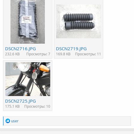
DSCN2716.JPG
DSCN2719.JPG
232.6 KB
Просмотры: 7
169.8 KB
Просмотры: 11
DSCN2725.JPG
175.1 KB
Просмотры: 10
R
user
e
a