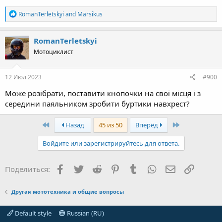
R
RomanTerletskyi
and
Marsikus
e
a
c
RomanTerletskyi
t
Мотоциклист
i
o
n
s
12 Июл 2023
#900
:
Може розібрати, поставити кнопочки на свої місця і з
середини паяльником зробити буртики навхрест?
First
Last
Назад
45 из 50
Вперёд
Войдите или зарегистрируйтесь для ответа.
Facebook
Twitter
Reddit
Pinterest
Tumblr
WhatsApp
Электронная
Ссылка
Поделиться:
Другая мототехника и общие вопросы
Default style
Russian (RU)