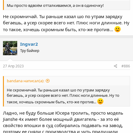
Мы просто вдвоём отталкиваемся, а он в одиночку!
Не скромничай. Ты раньше казал шо по утрам зарядку
бегаешь, а усер скорее всего нет. Плюс ноги длинные. Ну
то такое, хочешь скромным быть, кто-же против...
Ingvar2
Тру байкер
27 Апр 2023
#886
bandana написал(а):
Не скромничай. Ты раньше казал шо по утрам зарядку
бегаешь, а усер скорее всего нет. Плюс ноги длинные. Ну то
такое, хочешь скромным быть, кто-же против...
Ладно, не буду больше Юсера тролить, просто модель
Jianshe 4х имеет более мощный двигатель - за это её
свойство япошки в суд собирались подавать на завод,
поэтому ее сняли с производства и чуть придушили