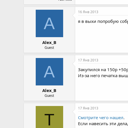
16 Янв 2013
A
я в выхи попробую собр
Alex_B
Guest
17 Янв 2013
A
Закупился на 150р +50р
Из-за него печатка вы
Alex_B
Guest
17 Янв 2013
T
Смотрите чего нашел
.
Если навесить эти дела