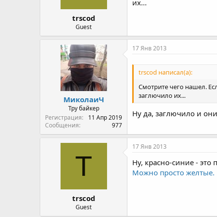
их...
trscod
Guest
17 Янв 2013
trscod написал(а):
Смотрите чего нашел. Ес
заглючило их...
МиколаиЧ
Тру байкер
Ну да, заглючило и они
Регистрация
11 Апр 2019
Сообщения
977
17 Янв 2013
T
Ну, красно-синие - это
Можно просто желтые.
trscod
Guest