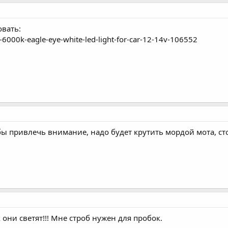
овать:
000k-eagle-eye-white-led-light-for-car-12-14v-106552
бы привлечь внимание, надо будет крутить мордой мота, ст
 они светят!!! Мне строб нужен для пробок.