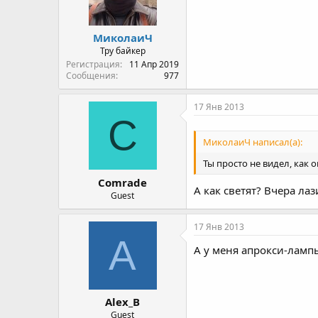
МиколаиЧ
Тру байкер
Регистрация
11 Апр 2019
Сообщения
977
17 Янв 2013
C
МиколаиЧ написал(а):
Ты просто не видел, как о
Comrade
А как светят? Вчера ла
Guest
17 Янв 2013
A
А у меня апрокси-лампы 
Alex_B
Guest