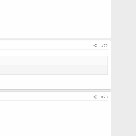
#72
#73