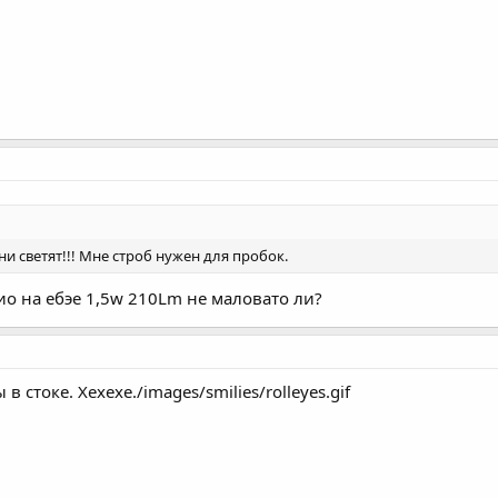
ни светят!!! Мне строб нужен для пробок.
зио на ебэе 1,5w 210Lm не маловато ли?
в стоке. Хехехе./images/smilies/rolleyes.gif