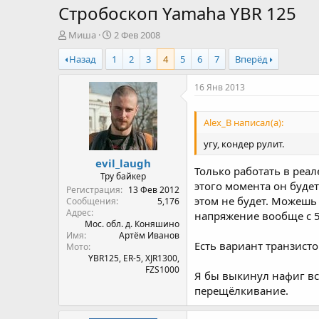
Стробоскоп Yamaha YBR 125
А
Д
Миша
2 Фев 2008
в
а
Назад
1
2
3
4
5
6
7
Вперёд
т
т
о
а
р
н
16 Янв 2013
т
а
е
ч
Alex_B написал(а):
м
а
ы
л
угу, кондер рулит.
а
evil_laugh
Только работать в реале
Тру байкер
этого момента он буде
Регистрация
13 Фев 2012
этом не будет. Можешь 
Сообщения
5,176
Адрес
напряжение вообще с 5 
Мос. обл. д. Коняшино
Имя
Артём Иванов
Есть вариант транзисто
Мото
YBR125, ER-5, XJR1300,
FZS1000
Я бы выкинул нафиг вс
перещёлкивание.