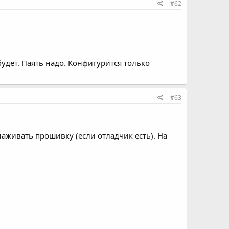
#62
удет. Паять надо. Конфигурится только
#63
лаживать прошивку (если отладчик есть). На