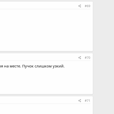
#69
#70
оя на месте. Пучок слишком узкий.
#71