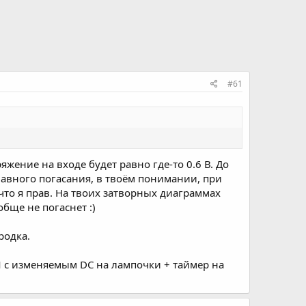
#61
ряжение на входе будет равно где-то 0.6 В. До
лавного погасания, в твоём понимании, при
что я прав. На твоих затворных диаграммах
обще не погаснет :)
родка.
М с изменяемым DC на лампочки + таймер на