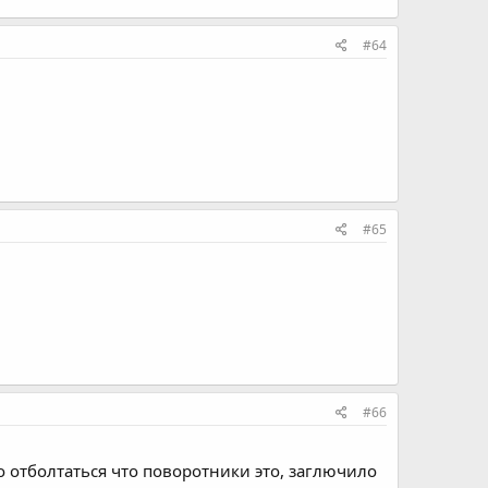
#64
#65
#66
о отболтаться что поворотники это, заглючило