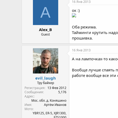
16 Янв 2013
A
ок :)
Оба режима.
Alex_B
Тайминги крутить надо
Guest
прошивка.
16 Янв 2013
А на лампочках-то как
Вообще лучше спаять по
работе вообще все эти
evil_laugh
Тру байкер
Регистрация
13 Фев 2012
Сообщения
5,176
Адрес
Мос. обл. д. Коняшино
Имя
Артём Иванов
Мото
YBR125, ER-5, XJR1300,
FZS1000