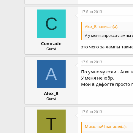
17 Янв 2013
C
Alex_B написал(а):
А у меня апрокси-лампы в
Comrade
это чего за лампы таки
Guest
17 Янв 2013
A
По умному если - Auxiliar
У меня не юбр.
Мои в дефолте просто г
Alex_B
Guest
17 Янв 2013
T
МиколаиЧ написал(а):