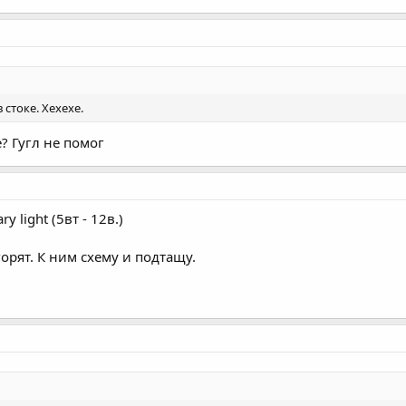
 стоке. Хехехе.
е? Гугл не помог
y light (5вт - 12в.)
орят. К ним схему и подтащу.