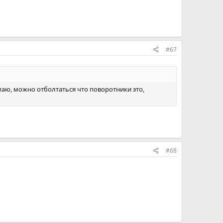
#67
маю, можно отболтаться что поворотники это,
#68