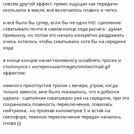
совсем другой эффект, прямо ощущал как передачи
скользили в масле, всё включалось плавно и четко
и всё было бы супер, если бы не одно НО: сцепление
схватывало почти в самом конце хода рычага - думал
привыкну, но потом это начало конкретно раздражать -
очень хотелось чтобы схватывало хотя бы на середине
хода
в конце концов начал понемногу ослаблять тросик и
столкнулся с интересным/images/smilies/mad.gif
эффектом:
немного приотпустив тросик с вечера, утром, когда
только завелся, мне было показалось, что я добился
идеала - сцепление схватывало уже на середине, при это
сохранилась плавность переключения, ловилась
нейтралка.. но проехав километров 5 и встав на
светофоре, тяжелое переключение передач началось
снова (((