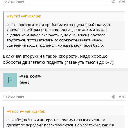
12 Июл 2009
#75
waymid написал(а):
а вот подскажите эта проблема из-за сцепления? : катился
кароче на нейтралке и на скорости где то 40км/ч выжал
сцепление и начал включать 2, но она никак не хотела
врубаться, потом все таки со скрежетом включилась.
сцепление вродь подтянул, но еще разок такое было.
Включая вторую на такой скорости, надо хорошо
обороты двигателю поднять (газануть тысяч до 6-7).
-=Falcon=-
F
Guest
13 Июл 2009
#76
-=Falcon=- написал(а):
спасибо ) всё-таки интересно почему на выключенном
двигателе передачи переключаются "на ура" так же, как и в