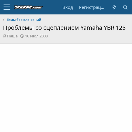
Вход
Регистрация
Темы без вложений
Проблемы со сцеплением Yamaha YBR 125
А
Д
Паша
16 Июл 2008
в
а
т
т
о
а
р
н
т
а
е
ч
м
а
ы
л
а