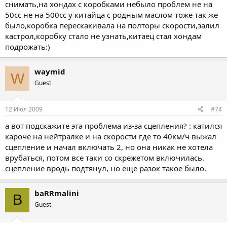
снимать,на хондах с коробками небыло проблем не на
50сс не на 500сс у китайца с родным маслом тоже так же
было,коробка перескакивала на полторы скорости,залил
кастрол,коробку стало не узнать,китаец стал хондам
подрожать:)
waymid
W
Guest
12 Июл 2009
#74
а вот подскажите эта проблема из-за сцепления? : катился
кароче на нейтралке и на скорости где то 40км/ч выжал
сцепление и начал включать 2, но она никак не хотела
врубаться, потом все таки со скрежетом включилась.
сцепление вродь подтянул, но еще разок такое было.
baRRmalini
B
Guest