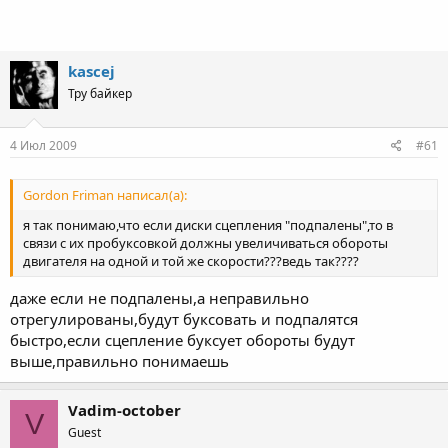
kascej
Тру байкер
4 Июл 2009
#61
Gordon Friman написал(а):
я так понимаю,что если диски сцепления "подпалены",то в
связи с их пробуксовкой должны увеличиваться обороты
двигателя на одной и той же скорости???ведь так????
даже если не подпалены,а неправильно
отрегулированы,будут буксовать и подпалятся
быстро,если сцепление буксует обороты будут
выше,правильно понимаешь
Vadim-october
V
Guest