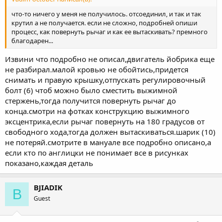
что-то ничего у меня не получилось. отсоединил, и так и так
крутил а не получается. если не сложно, подробней опиши
процесс, как повернуть рычаг и как ее вытаскивать? премного
благодарен...
Извини что подробно не описал,двигатель йобрика еще
не разбирал.малой кровью не обойтись,придется
снимать и правую крышку,отпускать регулировочный
болт (6) чтоб можно было сместить выжимной
стержень,тогда получится повернуть рычаг до
конца.смотри на фотках конструкцию выжимного
эксцентрика,если рычаг повернуть на 180 градусов от
свободного хода,тогда должен вытаскиваться.шарик (10)
не потеряй.смотрите в мануале все подробно описано,а
если кто по англицки не понимает все в рисунках
показано,каждая деталь
BJIADIK
B
Guest