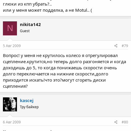
глюки из кпп убрать?..
или у меня может подделка, а не Motul.. (
nikita142
N
Guest
5 Авг 2009
#79
Вопрос! у меня не крутилось колесо я отрегулировал
сцепление.крутится,но теперь долго разгоняется и когда
доходишь до 5, то когда понижаешь скорости очень
долго переключается на нижние скорости,долго
приходится искать!что это?могут сгореть диски
сцепления?
kascej
Тру байкер
6 Авг 2009
#80