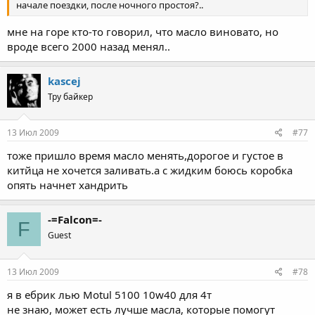
начале поездки, после ночного простоя?..
мне на горе кто-то говорил, что масло виновато, но
вроде всего 2000 назад менял..
kascej
Тру байкер
13 Июл 2009
#77
тоже пришло время масло менять,дорогое и густое в
китйца не хочется заливать.а с жидким боюсь коробка
опять начнет хандрить
-=Falcon=-
F
Guest
13 Июл 2009
#78
я в ебрик лью Motul 5100 10w40 для 4т
не знаю, может есть лучше масла, которые помогут