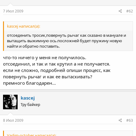
7 Июл 2009
#62
kascej написал(а):
отсоеденить тросик,повернуть рычаг как сказано в мануале и
вытащить выжимную ось.посложней будет пружину новую
найти и обратно поставить.
что-то ничего у меня не получилось.
отсоединил, и так и так крутил а не получается.
если не сложно, подробней опиши процесс, как
повернуть рычаг и как ее вытаскивать?
премного благодарен...
kascej
Тру байкер
8 Июл 2009
#63
Vadim-october написал(а):