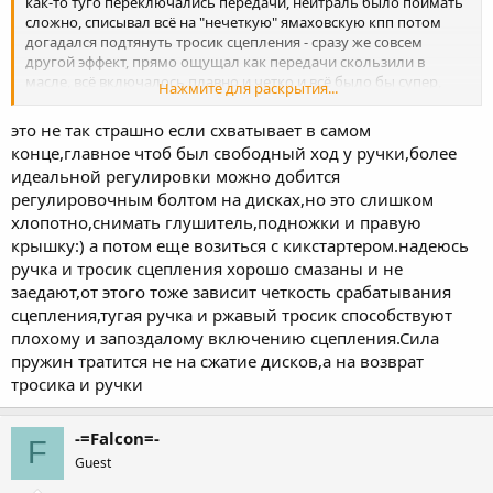
как-то туго переключались передачи, нейтраль было поймать
сложно, списывал всё на "нечеткую" ямаховскую кпп потом
догадался подтянуть тросик сцепления - сразу же совсем
другой эффект, прямо ощущал как передачи скользили в
масле, всё включалось плавно и четко и всё было бы супер,
Нажмите для раскрытия...
если бы не одно НО: сцепление схватывало почти в самом
конце хода рычага - думал привыкну, но потом это начало
это не так страшно если схватывает в самом
конкретно раздражать - очень хотелось чтобы схватывало
конце,главное чтоб был свободный ход у ручки,более
хотя бы на середине хода в конце концов начал понемногу
идеальной регулировки можно добится
ослаблять тросик и столкнулся с интересным эффектом:
регулировочным болтом на дисках,но это слишком
немного приотпустив тросик с вечера, утром, когда только
завелся, мне было показалось, что я добился идеала -
хлопотно,снимать глушитель,подножки и правую
сцепление схватывало уже на середине, при это сохранилась
крышку:) а потом еще возиться с кикстартером.надеюсь
плавность переключения, ловилась нейтралка.. но проехав
ручка и тросик сцепления хорошо смазаны и не
километров 5 и встав на светофоре, тяжелое переключение
заедают,от этого тоже зависит четкость срабатывания
передач началось снова ((( короче, немного подтянул тросик и
сцепления,тугая ручка и ржавый тросик способствуют
езжу так до сих пор - сцепление хватает где-то на середине
плохому и запоздалому включению сцепления.Сила
хода рычажка, когда выезжаешь всё работает плавно и четко,
потом "нормализуется" и начинает тупить и заедать, к концу
пружин тратится не на сжатие дисков,а на возврат
поездки сначала глушу движок, затем только включаю
тросика и ручки
нейтраль (на заглушенном моте передачи переключаются
хорошо) что за хрень такая?.. так ведь не должно быть
-=Falcon=-
F
Guest