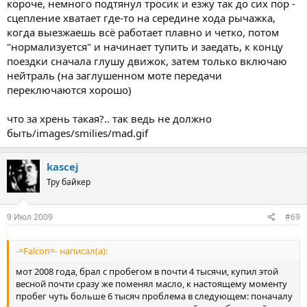
короче, немного подтянул тросик и езжу так до сих пор -
сцепление хватает где-то на середине хода рычажка,
когда выезжаешь всё работает плавно и четко, потом
"нормализуется" и начинает тупить и заедать, к концу
поездки сначала глушу движок, затем только включаю
нейтраль (на заглушенном моте передачи
переключаются хорошо)
что за хрень такая?.. так ведь не должно
быть/images/smilies/mad.gif
kascej
Тру байкер
9 Июл 2009
#69
-=Falcon=- написал(а):
мот 2008 года, брал с пробегом в почти 4 тысячи, купил этой
весной почти сразу же поменял масло, к настоящему моменту
пробег чуть больше 6 тысяч проблема в следующем: поначалу