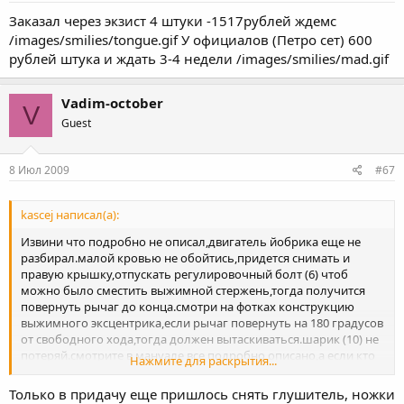
Заказал через экзист 4 штуки -1517рублей ждемс
/images/smilies/tongue.gif У официалов (Петро сет) 600
рублей штука и ждать 3-4 недели /images/smilies/mad.gif
Vadim-october
V
Guest
8 Июл 2009
#67
kascej написал(а):
Извини что подробно не описал,двигатель йобрика еще не
разбирал.малой кровью не обойтись,придется снимать и
правую крышку,отпускать регулировочный болт (6) чтоб
можно было сместить выжимной стержень,тогда получится
повернуть рычаг до конца.смотри на фотках конструкцию
выжимного эксцентрика,если рычаг повернуть на 180 градусов
от свободного хода,тогда должен вытаскиваться.шарик (10) не
потеряй.смотрите в мануале все подробно описано,а если кто
Нажмите для раскрытия...
по англицки не понимает все в рисунках показано,каждая
деталь
Только в придачу еще пришлось снять глушитель, ножки