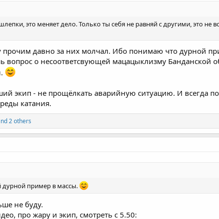
 шлепки, это меняет дело. Только ты себя не равняй с другими, это не 
 прочим давно за них молчал. Ибо понимаю что дурной при
ь вопрос о несоответсвующей мацацыклизму Банданской об
ы.
чший экип - не прощёлкать аварийную ситуацию. И всегда п
среды катания.
nd 2 others
 дурной пример в массы.
ьше не буду.
ео, про жару и экип, смотреть с 5.50: