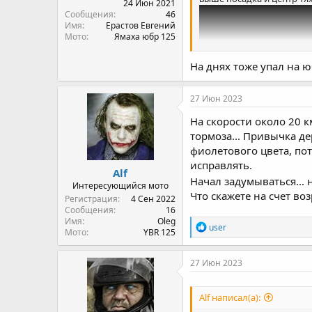
24 Июн 2021
Сообщения
46
Имя
Ерастов Евгений
Мото
Ямаха юбр 125
На днях тоже упал на ю
27 Июн 2023
На скорости около 20 к
тормоза... Привычка де
фиолетового цвета, по
исправлять.
Alf
Начал задумываться... 
Интересующийся мото
Что скажете на счет во
Регистрация
4 Сен 2022
Сообщения
16
Имя
Oleg
R
user
Мото
YBR 125
e
a
c
27 Июн 2023
t
i
o
Alf написал(а):
n