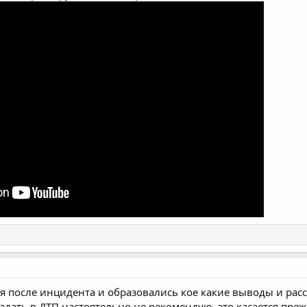
я после инцидента и образовались кое какие выводы и рас
адать в ДТП настоятельно не рекомендую, это касается прежд