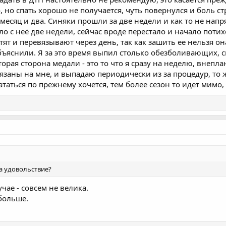
, но спать хорошо не получается, чуть повернулся и боль с
 месяц и два. Синяки прошли за две недели и как то не напря
ло с неё две недели, сейчас вроде перестало и начало потих
тят и перевязывают через день, так как зашить ее нельзя 
ъяснили. Я за это время выпил столько обезболивающих, ск
торая сторона медали - это то что я сразу на неделю, внеп
вязаны на мне, и выпадаю периодически из за процедур, то
ататься по прежнему хочется, тем более сезон то идет мимо, 
за удовольствие?
чае - совсем не велика.
 больше.