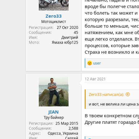
n
вроде бы полегче стало
s
:
что болеть так может и
Zero33
которую разрезали, тек
Мотоциклист
больше то меньше, чис
Регистрация
27 Окт 2020
натяжением, как мне об
Сообщения
45
Имя
Дмитрий
еще легко отделался. В
Мото
Ямаха юбр125
процессов, которые за
Страха не возникло и к
R
user
e
a
c
12 Авг 2021
t
i
o
Zero33 написал(а):
n
s
и вот, не велика ли цена 
:
JIAN
В твоем конкретном слу
Тру байкер
Другие платят гораздо
Регистрация
25 Мар 2015
Сообщения
2,588
Адрес
Одесса, Украина
Имя
Сергей