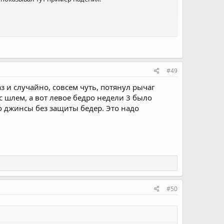
#49
з и случайно, совсем чуть, потянул рычаг
с шлем, а вот левое бедро недели 3 было
о джинсы без защиты бедер. Это надо
#50