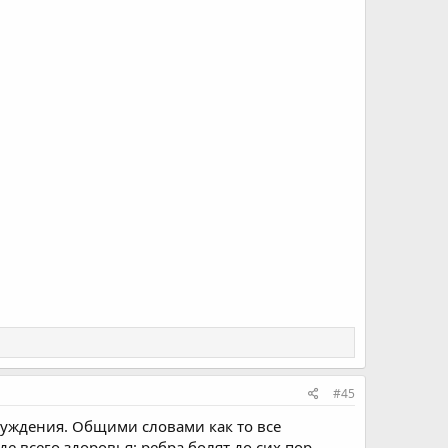
#45
суждения. Общими словами как то все
е всего здоровья: ребра болят до сих пор,