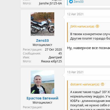
R
Zero33
Мото
Jianshe JS125-6A
e
a
c
12 Авг 2021
t
i
o
JIAN написал(а):
n
s
В твоем конкретном случа
:
Другие платят гораздо б
Zero33
Мотоциклист
Ну, наверное все позна
Регистрация
27 Окт 2020
Сообщения
45
Имя
Дмитрий
Мото
Ямаха юбр125
13 Авг 2021
dotsent написал(а):
А какие такие годы? 33? 
нормальному эндуро. У м
Ерастов Евгений
ЮБРа - длинноходная эн
Мотоциклист
покупай, не нужно себя 
Регистрация
выше посадка и центр тя