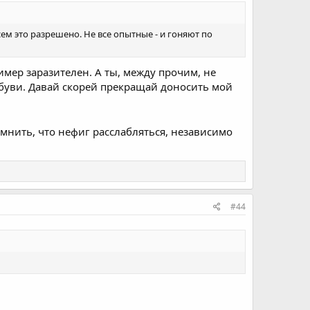
всем это разрешено. Не все опытные - и гоняют по
мер заразителен. А ты, между прочим, не
уви. Давай скорей прекращай доносить мой
омнить, что нефиг расслабляться, независимо
#44