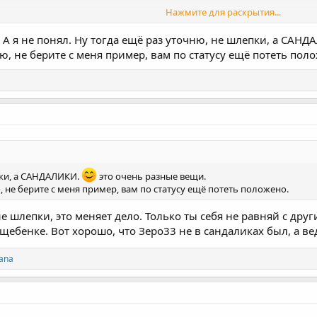
Нажмите для раскрытия...
 личный состав своими сандалями. А то на тебя молодежь посмотрит и
лучше - целее будут.
 А я не понял. Ну тогда ещё раз уточню, не шлепки, а САН
, не берите с меня пример, вам по статусу ещё потеть пол
пки, а САНДАЛИКИ.
это очень разные вещи.
не берите с меня пример, вам по статусу ещё потеть положено.
не шлепки, это меняет дело. Только ты себя не равняй с друг
щебенке. Вот хорошо, что Зеро33 не в сандаликах был, а ве
ana