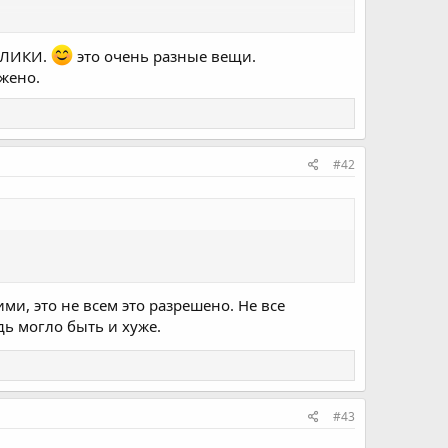
 раздеваться начнет, а потом разные проишествия
ДАЛИКИ.
это очень разные вещи.
ожено.
#42
ими, это не всем это разрешено. Не все
дь могло быть и хуже.
#43