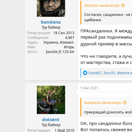
o
dotsent написал(а):
n
s
Согласен, сандалики - не
:
щебенке.
bandana
Тру байкер
ПРАсандалики. Я между
Регистрация
18 Сен 2013
первый раз поднимаеш
Сообщения
4,967
Адрес
Украина, Измаил.
дурной пример в масс
Имя
Игорь
Мото
Jianshe JS 125-6A
Что ни говорите, а лу
от мастерства, стажа и 
R
Dozik67
,
Zero33
,
dotsent
a
e
a
c
5 Авг 2021
t
i
o
bandana написал(а):
n
s
прекращай доносить мой
:
dotsent
ОК, про сандалики бол
Тру байкер
Вот попалось свежее вид
Регистрация
1 Май 2019