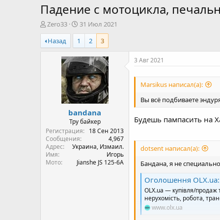
Падение с мотоцикла, печаль
А
Д
Zero33
31 Июл 2021
в
а
Назад
1
2
3
т
т
о
а
р
н
3 Авг 2021
т
а
е
ч
Marsikus написал(а):
м
а
ы
л
Вы всё подбиваете эндур
а
bandana
Будешь пампасить на 
Тру байкер
Регистрация
18 Сен 2013
Сообщения
4,967
Адрес
Украина, Измаил.
dotsent написал(а):
Имя
Игорь
Мото
Jianshe JS 125-6A
Бандана, я не специально
Оголошення OLX.ua: сервіс ого
OLX.ua — купівля/продаж 
нерухомість, робота, тран
www.olx.ua