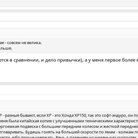
е - совсем не велика.
ольше.
ется в сравнении, и дело привычки), а у меня первое более
ХР - разные бывают, если ХР - это Хонда ХР150, так это софт-эндуро, о
еня была китайская копия с улучшенными техническими характерист
ергоемкая подвеска с большим передним колесом и жесткой передней
отговаривать. Будешь гонять на большей скорости по ямам - холмам п
жести, юбр проще удержать. Речь о падениях на маленьких скоростях,