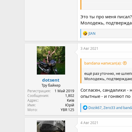
Но ты тут не расслабляй
случаются. Пусть потеют 
Это ты про меня писал?
Молодежь, подтверждаю
R
JIAN
e
a
c
3 Авг 2021
t
i
o
bandana написал(а):
n
s
ещё раз уточню, не шле
:
Молодежь, подтверждаю, 
dotsent
Тру байкер
Согласен, сандалики - 
Регистрация
1 Май 2019
Сообщения
1,802
опытные - и гоняют по 
Адрес
Київ
Имя
Юрій
R
Dozik67
,
Zero33
and
band
Мото
YBR 125
e
a
c
4 Авг 2021
t
i