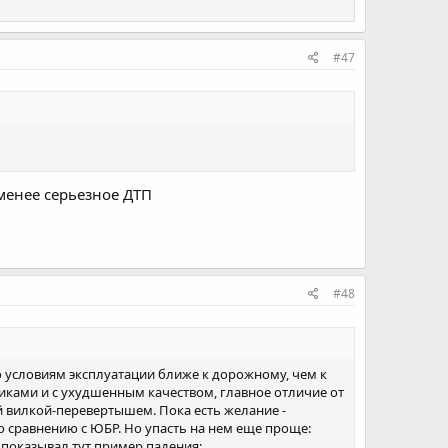
#47
 менее серьезное ДТП
#48
н по условиям эксплуатации ближе к дорожному, чем к
иками и с ухудшенным качеством, главное отличие от
 вилкой-перевертышем. Пока есть желание -
о сравнению с ЮБР. Но упасть на нем еще проще:
 показывал тут пример падения: