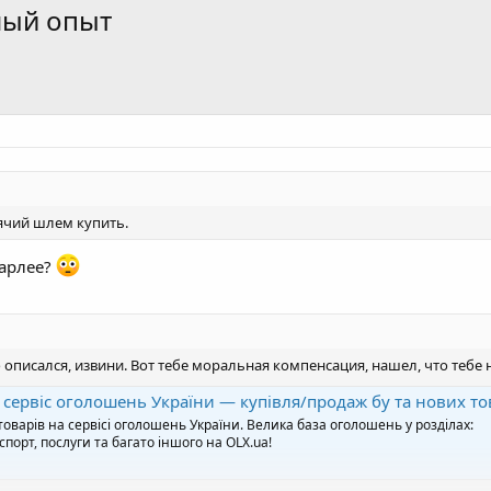
ный опыт
ячий шлем купить.
Харлее?
 описался, извини. Вот тебе моральная компенсация, нашел, что тебе 
лошень України — купівля/продаж бу та нових товарів, різноманітні послуги на сайті OLX
товарів на сервісі оголошень України. Велика база оголошень у розділах:
спорт, послуги та багато іншого на OLX.ua!