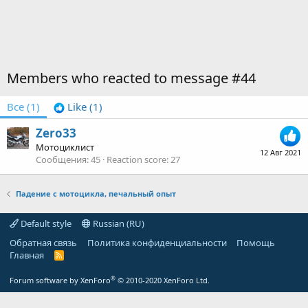
Members who reacted to message #44
Все
(1)
Like
(1)
Zero33
Мотоциклист
12 Авг 2021
Сообщения
45
Reaction score
27
Падение с мотоцикла, печальный опыт
Default style
Russian (RU)
Обратная связь
Политика конфиденциальности
Помощь
Главная
R
S
S
®
Forum software by XenForo
© 2010-2020 XenForo Ltd.