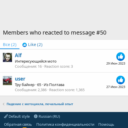
Members who reacted to message #50
Все
(2)
Like
(2)
Alf
Интересующийся мото
29 Июн 2023
Сообщения
16
Reaction score
3
user
Тру байкер
·
65
·
Из
Полтава
27 Июн 2023
Сообщения
2,386
Reaction score
1,365
Падение с мотоцикла, печальный опыт
Default style
Russian (RU)
Обратная связь
Политика конфиденциальности
Помощь