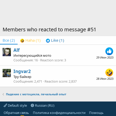
Members who reacted to message #51
Все
(2)
Haha
(1)
Like
(1)
Alf
Интересующийся мото
29 Июн 2023
Сообщения
16
Reaction score
3
Ingvar2
Тру байкер
28 Июн 2023
Сообщения
2,471
Reaction score
2,837
Падение с мотоцикла, печальный опыт
Default style
Russian (RU)
Обратная связь
Политика конфиденциальности
Помощь