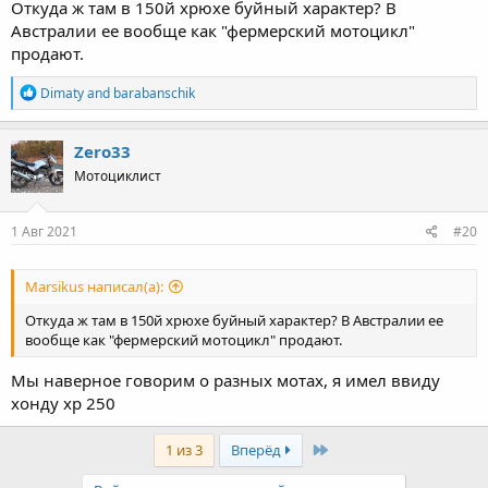
Откуда ж там в 150й хрюхе буйный характер? В
Австралии ее вообще как "фермерский мотоцикл"
продают.
R
Dimaty
and
barabanschik
e
a
c
Zero33
t
Мотоциклист
i
o
n
s
1 Авг 2021
#20
:
Marsikus написал(а):
Откуда ж там в 150й хрюхе буйный характер? В Австралии ее
вообще как "фермерский мотоцикл" продают.
Мы наверное говорим о разных мотах, я имел ввиду
хонду хр 250
Last
1 из 3
Вперёд