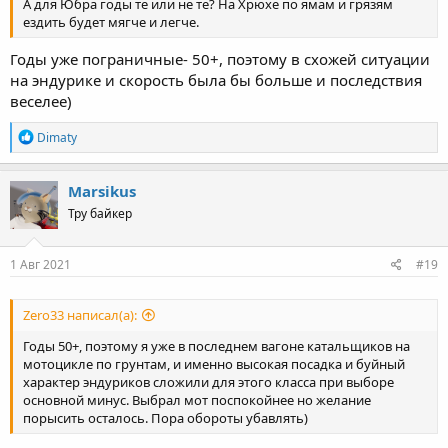
А для Юбра годы те или не те? На Хрюхе по ямам и грязям
ездить будет мягче и легче.
Годы уже пограничные- 50+, поэтому в схожей ситуации
на эндурике и скорость была бы больше и последствия
веселее)
R
Dimaty
e
a
c
Marsikus
t
Тру байкер
i
o
n
s
1 Авг 2021
#19
:
Zero33 написал(а):
Годы 50+, поэтому я уже в последнем вагоне катальщиков на
мотоцикле по грунтам, и именно высокая посадка и буйный
характер эндуриков сложили для этого класса при выборе
основной минус. Выбрал мот поспокойнее но желание
порысить осталось. Пора обороты убавлять)