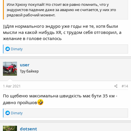
Или Хрюху покупай! Но стоит все равно помнить, что у
эндуристов падение даже за аварию не считается, у них это
рядовой рабочий момент.
))Для нормального эндуро уже годы не те, хотя были
мысли на какой нибудь ХR, с трудом себя отговорил, а
желание в голове осталось
R
Dimaty
e
a
c
user
t
Тру байкер
i
o
n
s
1 Авг 2021
#14
:
По щебеню максимальна швидкість має бути 35 км -
давно пройшов
R
Dimaty
e
a
c
dotsent