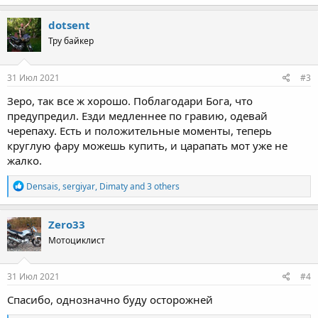
a
c
dotsent
t
Тру байкер
i
o
n
s
31 Июл 2021
#3
:
Зеро, так все ж хорошо. Поблагодари Бога, что
предупредил. Езди медленнее по гравию, одевай
черепаху. Есть и положительные моменты, теперь
круглую фару можешь купить, и царапать мот уже не
жалко.
R
Densais
,
sergiyar
,
Dimaty
and 3 others
e
a
c
Zero33
t
Мотоциклист
i
o
n
s
31 Июл 2021
#4
:
Спасибо, однозначно буду осторожней