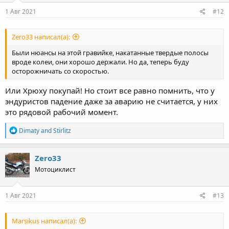
n
s
1 Авг 2021
#12
:
Zero33 написал(а):
Были нюансы на этой гравийке, накатанные твердые полосы
вроде колеи, они хорошо держали. Но да, теперь буду
осторожничать со скоростью.
Или Хрюху покупай! Но стоит все равно помнить, что у
эндуристов падение даже за аварию не считается, у них
это рядовой рабочий момент.
R
Dimaty
and
Stirlitz
e
a
c
Zero33
t
Мотоциклист
i
o
n
s
1 Авг 2021
#13
:
Marsikus написал(а):