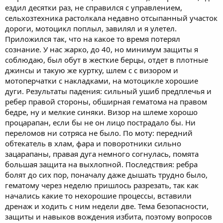
ездил десятки раз, не справился с управлением,
сельхозтехника растолкала недавно отсыпанный участок
дороги, мотоцикл поплыл, завилял и я улетел.
Приложился так, что на какое то время потерял
сознание. У нас жарко, до 40, но минимум защиты я
соблюдаю, был обут в жесткие берцы, отдет в плотные
джинсы и такую же куртку, шлем с с визором и
мотоперчатки с накладками, на мотоцикле хорошие
дуги. Результаты падения: сильный ушиб предплечья и
ребер правой стороны, обширная гематома на правом
бедре, ну и мелкие синяки. Визор на шлеме хорошо
процарапан, если бы не он лицо пострадало бы. Ни
переломов ни сотряса не было. По моту: передний
обтекатель в хлам, фара и поворотники сильно
зацарапаны, правая дуга немного согнулась, помята
большая защита на выхлопной. Последствия: ребра
болят до сих пор, поначалу даже дышать трудно было,
гематому через неделю пришлось разрезать, так как
начались какие то нехорошие процессы, вставили
дренаж и ходить с ним недели две. Тема безопасности,
защиты и навыков вождения избита, поэтому вопросов