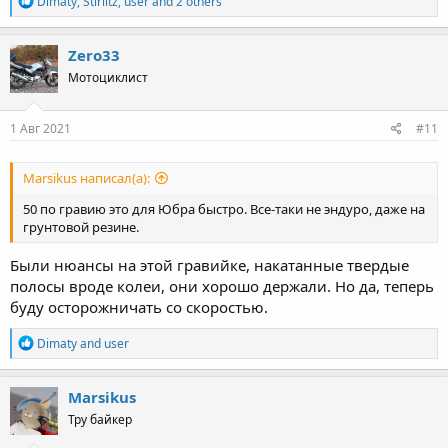
Dimaty
,
Stirlitz
,
user
and 2 others
e
a
c
Zero33
t
Мотоциклист
i
o
n
s
1 Авг 2021
#11
:
Marsikus написал(а):
50 по гравию это для Юбра быстро. Все-таки не эндуро, даже на
грунтовой резине.
Были нюансы на этой гравийке, накатанные твердые
полосы вроде колеи, они хорошо держали. Но да, теперь
буду осторожничать со скоростью.
R
Dimaty
and
user
e
a
c
Marsikus
t
Тру байкер
i
o