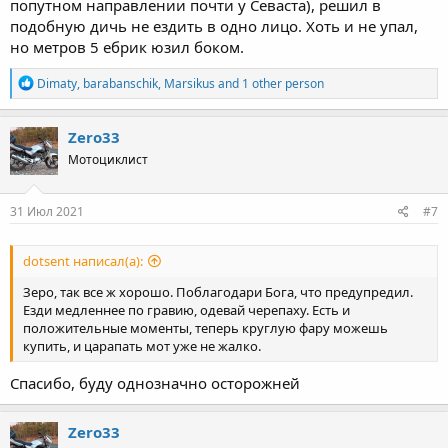
попутном направлении почти у Севаста), решил в
подобную дичь не ездить в одно лицо. Хоть и не упал,
но метров 5 ебрик юзил боком.
R
Dimaty
,
barabanschik
,
Marsikus
and 1 other person
e
a
c
Zero33
t
Мотоциклист
i
o
n
s
31 Июл 2021
#7
:
dotsent написал(а):
Зеро, так все ж хорошо. Поблагодари Бога, что предупредил.
Езди медленнее по гравию, одевай черепаху. Есть и
положительные моменты, теперь круглую фару можешь
купить, и царапать мот уже не жалко.
Спасибо, буду однозначно осторожней
Zero33