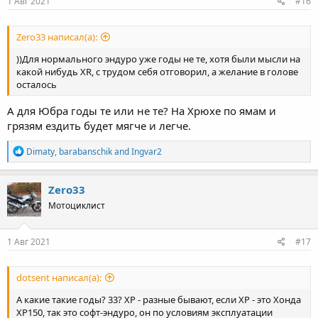
s
1 Авг 2021
#16
:
Zero33 написал(а):
))Для нормального эндуро уже годы не те, хотя были мысли на
какой нибудь ХR, с трудом себя отговорил, а желание в голове
осталось
А для Юбра годы те или не те? На Хрюхе по ямам и
грязям ездить будет мягче и легче.
R
Dimaty
,
barabanschik
and
Ingvar2
e
a
c
Zero33
t
Мотоциклист
i
o
n
s
1 Авг 2021
#17
:
dotsent написал(а):
А какие такие годы? 33? ХР - разные бывают, если ХР - это Хонда
ХР150, так это софт-эндуро, он по условиям эксплуатации