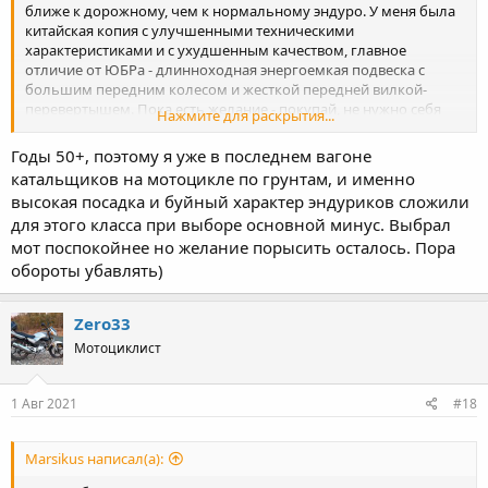
ближе к дорожному, чем к нормальному эндуро. У меня была
китайская копия с улучшенными техническими
характеристиками и с ухудшенным качеством, главное
отличие от ЮБРа - длинноходная энергоемкая подвеска с
большим передним колесом и жесткой передней вилкой-
перевертышем. Пока есть желание - покупай, не нужно себя
Нажмите для раскрытия...
отговаривать. Будешь гонять на большей скорости по ямам -
холмам по сравнению с ЮБР. Но упасть на нем еще проще:
Годы 50+, поэтому я уже в последнем вагоне
выше посадка и центр тяжести, юбр проще удержать. Речь о
катальщиков на мотоцикле по грунтам, и именно
падениях на маленьких скоростях, показывал тут пример
высокая посадка и буйный характер эндуриков сложили
падения:
для этого класса при выборе основной минус. Выбрал
мот поспокойнее но желание порысить осталось. Пора
обороты убавлять)
Zero33
Мотоциклист
1 Авг 2021
#18
Marsikus написал(а):