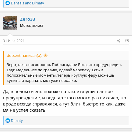
R
Densais
and
Dimaty
e
a
c
Zero33
t
Мотоциклист
i
o
n
s
31 Июл 2021
#5
:
dotsent написал(а):
Зеро, так все ж хорошо. Поблагодари Бога, что предупредил.
Езди медленнее по гравию, одевай черепаху. Есть и
положительные моменты, теперь круглую фару можешь
купить, и царапать мот уже не жалко.
Да, в целом очень похоже на такое внушительное
предупреждение, и ведь до этого много раз вихляло, но
вроде всегда справлялся, а тут блин быстро то как, даже
мя не успел сказать.
R
Dimaty
e
a