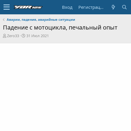
Вход
Регистрация
Аварии, падения, аварийные ситуации
Падение с мотоцикла, печальный опыт
А
Д
Zero33
31 Июл 2021
в
а
т
т
о
а
р
н
т
а
е
ч
м
а
ы
л
а