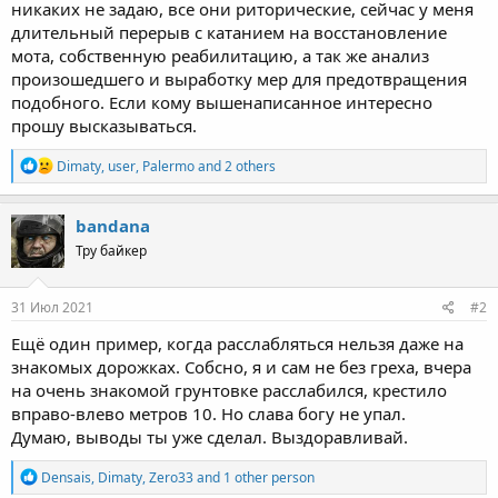
никаких не задаю, все они риторические, сейчас у меня
длительный перерыв с катанием на восстановление
мота, собственную реабилитацию, а так же анализ
произошедшего и выработку мер для предотвращения
подобного. Если кому вышенаписанное интересно
прошу высказываться.
R
Dimaty
,
user
,
Palermo
and 2 others
e
a
c
bandana
t
Тру байкер
i
o
n
s
31 Июл 2021
#2
:
Ещё один пример, когда расслабляться нельзя даже на
знакомых дорожках. Собсно, я и сам не без греха, вчера
на очень знакомой грунтовке расслабился, крестило
вправо-влево метров 10. Но слава богу не упал.
Думаю, выводы ты уже сделал. Выздоравливай.
R
Densais
,
Dimaty
,
Zero33
and 1 other person
e