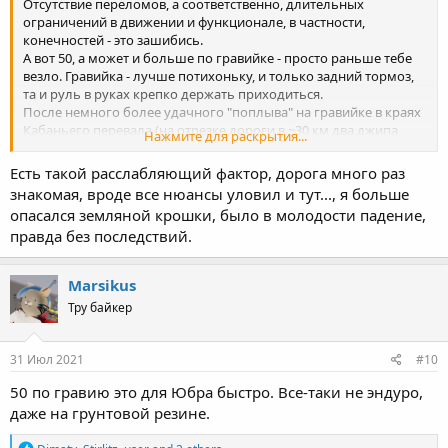
Отсутствие переломов, а соответственно, длительных
ограничений в движении и функционале, в частности,
конечностей - это зашибись.
А вот 50, а может и больше по гравийке - просто раньше тебе
везло. Гравийка - лучше потихоньку, и только задний тормоз,
та и руль в руках крепко держать приходиться.
После немного более удачного "поплыва" на гравийке в краях
Кабаньего перевала (на отрезке дороги в ~30 км два джипа
Нажмите для раскрытия...
проехали навстречу, и Октавия догнала в попутном
направлении почти у Севаста), решил в подобную дичь не
Есть такой расслабляющий фактор, дорога много раз
ездить в одно лицо. Хоть и не упал, но метров 5 ебрик юзил
знакомая, вроде все нюансы уловил и тут..., я больше
боком.
опасался земляной крошки, было в молодости падение,
правда без последствий.
Marsikus
Тру байкер
31 Июл 2021
#10
50 по гравию это для Юбра быстро. Все-таки не эндуро,
даже на грунтовой резине.
R