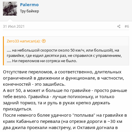
c
Palermo
t
Тру байкер
i
o
n
s
31 Июл 2021
#6
:
Zero33 написал(а):
..... на небольшой скорости около 50 км/ч, или большой), на
гравийке, где ездил десятки раз, не справился с управлением,
..... Ни переломов ни сотряса не было.
Отсутствие переломов, а соответственно, длительных
ограничений в движении и функционале, в частности,
конечностей - это зашибись.
А вот 50, а может и больше по гравийке - просто раньше
тебе везло. Гравийка - лучше потихоньку, и только
задний тормоз, та и руль в руках крепко держать
приходиться.
После немного более удачного "поплыва" на гравийке в
краях Кабаньего перевала (на отрезке дороги в ~30 км
два джипа проехали навстречу, и Октавия догнала в