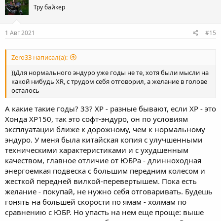
t
Тру байкер
i
o
n
s
1 Авг 2021
#15
:
Zero33 написал(а):
))Для нормального эндуро уже годы не те, хотя были мысли на
какой нибудь ХR, с трудом себя отговорил, а желание в голове
осталось
А какие такие годы? 33? ХР - разные бывают, если ХР - это
Хонда ХР150, так это софт-эндуро, он по условиям
эксплуатации ближе к дорожному, чем к нормальному
эндуро. У меня была китайская копия с улучшенными
техническими характеристиками и с ухудшенным
качеством, главное отличие от ЮБРа - длинноходная
энергоемкая подвеска с большим передним колесом и
жесткой передней вилкой-перевертышем. Пока есть
желание - покупай, не нужно себя отговаривать. Будешь
гонять на большей скорости по ямам - холмам по
сравнению с ЮБР. Но упасть на нем еще проще: выше