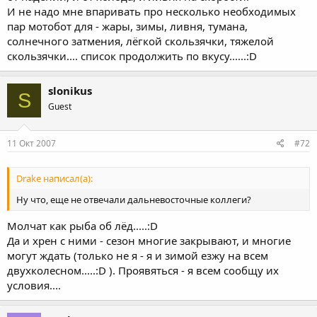
И не надо мне впаривать про несколько необходимых
пар мотобот для - жары, зимы, ливня, тумана,
солнечного затмения, лёгкой скользячки, тяжелой
скользячки.... список продолжить по вкусу......:D
slonikus
S
Guest
11 Окт 2007
#72
Drake написал(а):
Ну что, еще не отвечали дальневосточные коллеги?
Молчат как рыба об лёд.....:D
Да и хрен с ними - сезон многие закрывают, и многие
могут ждать (только не я - я и зимой езжу на всем
двухколесном.....:D ). Проявяться - я всем сообщу их
условия....