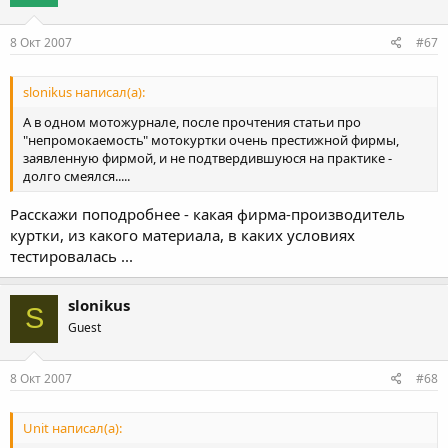
8 Окт 2007
#67
slonikus написал(а):
А в одном мотожурнале, после прочтения статьи про
"непромокаемость" мотокуртки очень престижной фирмы,
заявленную фирмой, и не подтвердившуюся на практике -
долго смеялся.....
Расскажи поподробнее - какая фирма-производитель
куртки, из какого материала, в каких условиях
тестировалась ...
slonikus
S
Guest
8 Окт 2007
#68
Unit написал(а):