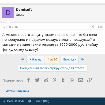
Demisoft
D
Guest
12 Окт 2007
#80
А можно просто защиту-шарф на шею, т.е. что бы шею
непродувало и подшлем воздух сильно незадувал? в
магазине видел такие тёплые за 1000-2000 руб. (найду
фотку, скину ссылку)
First
Last
Назад
4 из 95
Вперёд
Войдите или зарегистрируйтесь для ответа.
Facebook
Twitter
Reddit
Pinterest
Tumblr
WhatsApp
Электронная
Ссылка
Поделиться:
Мотоэкипировка
Default style
Russian (RU)