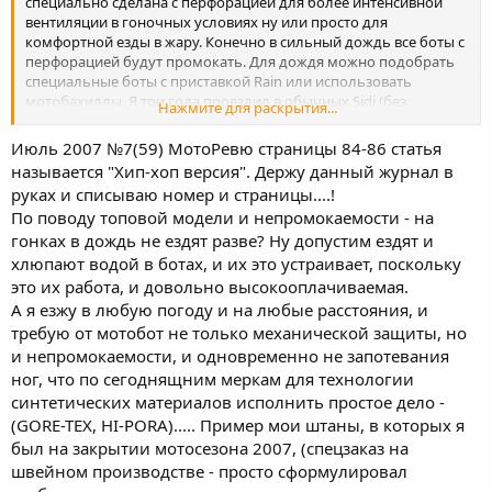
специально сделана с перфорацией для более интенсивной
вентиляции в гоночных условиях ну или просто для
комфортной езды в жару. Конечно в сильный дождь все боты с
перфорацией будут промокать. Для дождя можно подобрать
специальные боты с приставкой Rain или использовать
мотобахиллы. Я три года проездил в обычных Sidi (без
Нажмите для раскрытия...
перфорации) и не жаловался на сверхпромокаемость ни разу. В
основном подтекает сверху - по штанам, если вовремя не
Июль 2007 №7(59) МотоРевю страницы 84-86 статья
надеть дождевик Кстати, в 7' 07 Моторевю не нашел статью про
называется "Хип-хоп версия". Держу данный журнал в
боты XPD - там только про кроссовки Puma ...
руках и списываю номер и страницы....!
По поводу топовой модели и непромокаемости - на
гонках в дождь не ездят разве? Ну допустим ездят и
хлюпают водой в ботах, и их это устраивает, поскольку
это их работа, и довольно высокооплачиваемая.
А я езжу в любую погоду и на любые расстояния, и
требую от мотобот не только механической защиты, но
и непромокаемости, и одновременно не запотевания
ног, что по сегоднящним меркам для технологии
синтетических материалов исполнить простое дело -
(GORE-TEX, HI-PORA)..... Пример мои штаны, в которых я
был на закрытии мотосезона 2007, (спецзаказ на
швейном производстве - просто сформулировал