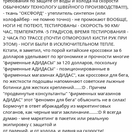
требования по защите от воды и холода на скорости
ОБЫЧНОМУ ТЕХНОЛОГУ ШВЕЙНОГО ПРОИЗВОДСТВА!!!!),
- ткань "ОКСФОРД" - утеплитель синтепон (или
холофайбер - не помню точно) - не промокают ВООБЩЕ,
НОГИ НЕ ПОТЕЮТ, ТЕСТИРОВАНЫ - СКОРОСТЬ 90 КМ/
ЧАС, ТЕМПЕРАТУРА -5 ГРАДУСОВ, ВРЕМЯ ТЕСТИРОВАНИЯ -
2 ЧАСА ПО ТРАССЕ (ПОЧТИ ОТМОРОЗИЛ КИСТИ РУК ПРИ
ЭТОМ) - НОГИ БЫЛИ В ИСКЛЮЧИТЕЛЬНОМ ТЕПЛЕ.
Кстати, я заметил, что порой китайские кроссовки за 6
долларов уделывают по эргономике и прочности многие
"фирменные АДИДАСЫ" за 120 долларов, поскольку
"фирменные АДИДАСЫ" - позиционированные в
"фирменных магазинах АДИДАС", как кроссовки для бега,
по жесткости подошвы напоминают советские лыжные
ботинки для жестких креплений......:D . Причем
"продвинутые консультанты" "фирменных магазинов
АДИДАС" этот "феномен для бега" объяснить не в силах!
Бормочут в ответ абракадабру из маркетинговых
слоганов, как черные маги заклинание.......:D Я всегда
думаю - мне маркетинг в пакетик или реальную
экипировку с защитой и
от падений, и от холода, и ливня на скорости!