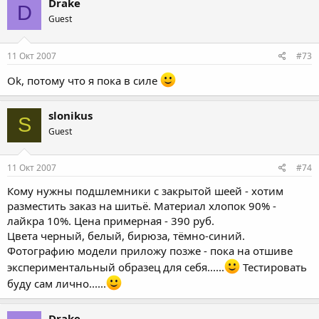
Drake
D
Guest
11 Окт 2007
#73
Ok, потому что я пока в силе
slonikus
S
Guest
11 Окт 2007
#74
Кому нужны подшлемники с закрытой шеей - хотим
разместить заказ на шитьё. Материал хлопок 90% -
лайкра 10%. Цена примерная - 390 руб.
Цвета черный, белый, бирюза, тёмно-синий.
Фотографию модели приложу позже - пока на отшиве
экспериментальный образец для себя......
Тестировать
буду сам лично......
Drake