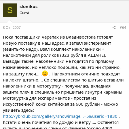
slonikus
S
Guest
3 Окт 2007
#64
Пока поставщики черепах из Владивостока готовят
новую поставку в наш адрес, я затеял эксперимент
(ездить-то надо). Взял комплект наколенники +
налокотники для роликов (323 рубля в АШАНЕ).
Выводы такие: наколенники не годятся по прямому
назначению, но неплохо подошли, как это ни странно,
на защиту плеч.....
. Налокотники отлично подходят
на локти штатно.... Со специалистом по шитью вставили
наколенники в мотокуртку - получилась вкладная
защита плеч в специально пришитые изнутри карманы.
Мотокуртка для экспериментов - простая из
искусственной кожи китайская за 600 рублей - можно
увидеть здесь:
http://ybrclub.com/gallery/showimage...=5&userid=1830
.
Кстати очень почетная по дождю и ветру..... Останется
купить широченную спину от Дайнезе (около 4000