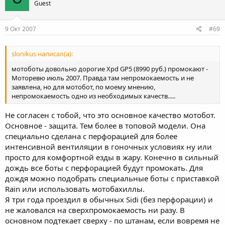
Guest
9 Окт 2007
#69
slonikus написал(а):
мотоботы довольно дорогие Xpd GP5 (8990 руб.) промокают -
Моторевю июль 2007. Правда там непромокаемость и не
заявлена, но для мотобот, по моему мнению,
непромокаемость одно из необходимых качеств.....
Не согласен с тобой, что это основное качество мотобот.
Основное - защита. Тем более в топовой модели. Она
специально сделана с перфорацией для более
интенсивной вентиляции в гоночных условиях ну или
просто для комфортной езды в жару. Конечно в сильный
дождь все боты с перфорацией будут промокать. Для
дождя можно подобрать специальные боты с приставкой
Rain или использовать мотобахиллы.
Я три года проездил в обычных Sidi (без перфорации) и
не жаловался на сверхпромокаемость ни разу. В
основном подтекает сверху - по штанам, если вовремя не