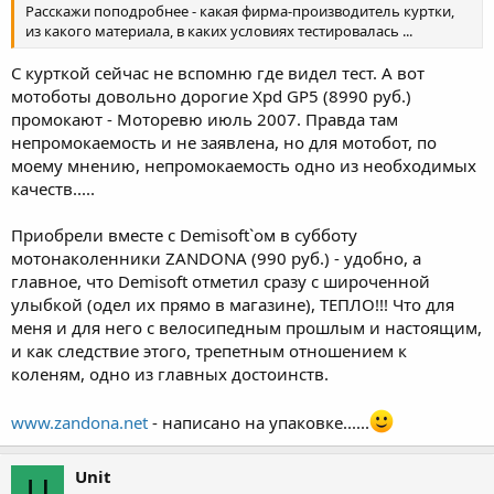
Расскажи поподробнее - какая фирма-производитель куртки,
из какого материала, в каких условиях тестировалась ...
С курткой сейчас не вспомню где видел тест. А вот
мотоботы довольно дорогие Xpd GP5 (8990 руб.)
промокают - Моторевю июль 2007. Правда там
непромокаемость и не заявлена, но для мотобот, по
моему мнению, непромокаемость одно из необходимых
качеств.....
Приобрели вместе с Demisoft`ом в субботу
мотонаколенники ZANDONA (990 руб.) - удобно, а
главное, что Demisoft отметил сразу с широченной
улыбкой (одел их прямо в магазине), ТЕПЛО!!! Что для
меня и для него с велосипедным прошлым и настоящим,
и как следствие этого, трепетным отношением к
коленям, одно из главных достоинств.
www.zandona.net
- написано на упаковке......
Unit
U