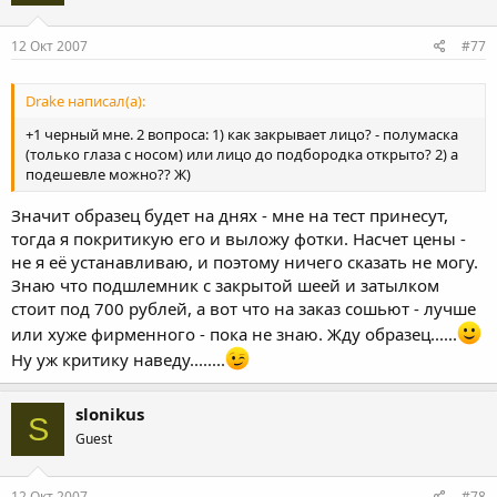
12 Окт 2007
#77
Drake написал(а):
+1 черный мне. 2 вопроса: 1) как закрывает лицо? - полумаска
(только глаза с носом) или лицо до подбородка открыто? 2) а
подешевле можно?? Ж)
Значит образец будет на днях - мне на тест принесут,
тогда я покритикую его и выложу фотки. Насчет цены -
не я её устанавливаю, и поэтому ничего сказать не могу.
Знаю что подшлемник с закрытой шеей и затылком
стоит под 700 рублей, а вот что на заказ сошьют - лучше
или хуже фирменного - пока не знаю. Жду образец......
Ну уж критику наведу........
slonikus
S
Guest
12 Окт 2007
#78