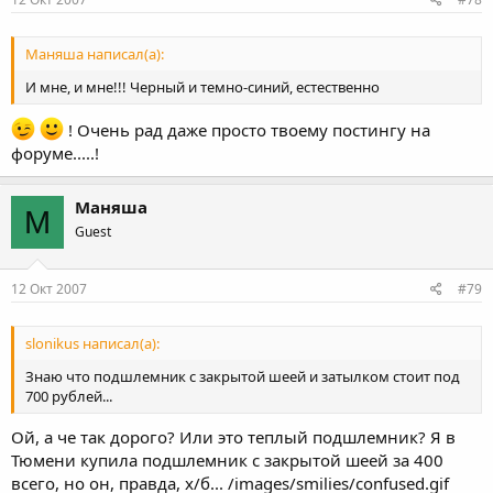
Маняша написал(а):
И мне, и мне!!! Черный и темно-синий, естественно
! Очень рад даже просто твоему постингу на
форуме.....!
Маняша
М
Guest
12 Окт 2007
#79
slonikus написал(а):
Знаю что подшлемник с закрытой шеей и затылком стоит под
700 рублей...
Ой, а че так дорого? Или это теплый подшлемник? Я в
Тюмени купила подшлемник с закрытой шеей за 400
всего, но он, правда, х/б... /images/smilies/confused.gif