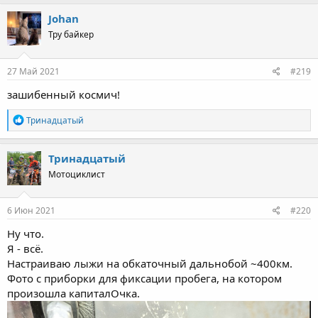
a
c
Johan
t
Тру байкер
i
o
n
s
27 Май 2021
#219
:
зашибенный космич!
R
Тринадцатый
e
a
c
Тринадцатый
t
Мотоциклист
i
o
n
s
6 Июн 2021
#220
:
Ну что.
Я - всё.
Настраиваю лыжи на обкаточный дальнобой ~400км.
Фото с приборки для фиксации пробега, на котором
произошла капиталОчка.