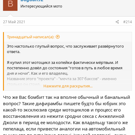
B
Интересующийся мото
27 Май 2021
#214
Тринадцатый написал(а):
Это настолько глупый вопрос, что заслуживает развёрнутого
ответа.
Я купил этот мотоцикл за копейки фактически мёртвым. И
постепенно довёл до состояния "готов в путь в любое время
дня и ночи". Как и его владелец.
Название этого "проекта" - "мечта за 307 баксов" - именно
столько он стоил.
Нажмите для раскрытия...
Я кайфую хотя бы от разницы между первым постом и тем,
куда мотоцикл "добрался" к этому моменту.
Что же Вас бомбит так на вполне обычный и банальный
Я кайфую от ковыряний с этим мотоциклом. Я кайфую от того,
вопрос? Такие дифирамбы пишете будто бы юбрик это
что я за копейки могу позволить себе ездить где хочу и когда
какой-то эксклюзив среди мотоциклов и процесс его
хочу.
восстановления из нежити сродни секса с Анжелиной
Я кайфую от того, что из трёх мотоциклов я могу выбрать
любой, но езжу на этом чаще всего.
Джоли в период ее молодости. Как владельцу такого же
пепелаца, если привести аналогии на автомобильный
Касательно математики.. все вложения, которые на данный