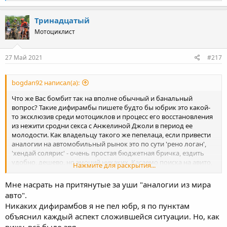
e
a
c
Тринадцатый
t
Мотоциклист
i
o
n
s
27 Май 2021
#217
:
bogdan92 написал(а):
Что же Вас бомбит так на вполне обычный и банальный
вопрос? Такие дифирамбы пишете будто бы юбрик это какой-
то эксклюзив среди мотоциклов и процесс его восстановления
из нежити сродни секса с Анжелиной Джоли в период ее
молодости. Как владельцу такого же пепелаца, если привести
аналогии на автомобильный рынок это по сути 'рено логан',
'хендай солярис' - очень простая бюджетная бричка, ездить
удобно, дешево, но эмоций никаких. Касаемо поиска на авито,
Нажмите для раскрытия...
ищите да обрящете, я прошлой осенью вполне неплохой
агрегат взял за 65 деревянных, причем особо не выбирал и от
Мне насрать на притянутые за уши "аналогии из мира
идеи покупки до самой покупки прошло 2-3 дня)
авто".
Никаких дифирамбов я не пел юбр, я по пунктам
объяснил каждый аспект сложившейся ситуации. Но, как
вижу, всё было зря.