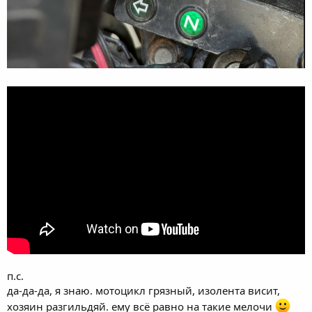
п.с.
да-да-да, я знаю. мотоцикл грязный, изолента висит,
хозяин разгильдяй. ему всё равно на такие мелочи