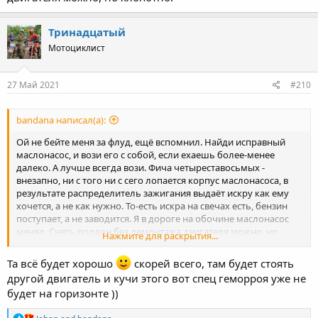
Тринадцатый
Мотоциклист
27 Май 2021
#210
bandana написал(а):
Ой не бейте меня за флуд, ещё вспомнил. Найди исправный
маслонасос, и вози его с собой, если ехаешь более-менее
далеко. А лучше всегда вози. Фича четыреставосьмых -
внезапно, ни с того ни с сего лопается корпус маслонасоса, в
результате распределитель зажигания выдаёт искру как ему
хочется, а не как нужно. То-есть искра на свечах есть, бензин
поступает, а не заводится. Я в дороге на обочине маслонасос
менял. Снять поддон без демонтажа двигателя можно, но
Нажмите для раскрытия...
хлопотно.
Та всё будет хорошо
скорей всего, там будет стоять
другой двигатель и кучи этого вот спец геморроя уже не
будет на горизонте ))
R