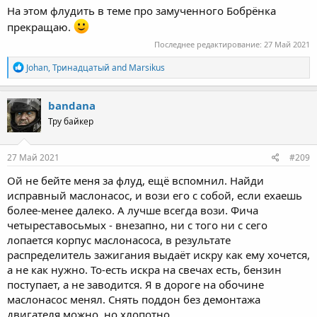
На этом флудить в теме про замученного Бобрёнка
прекращаю.
Последнее редактирование:
27 Май 2021
R
Johan
,
Тринадцатый
and
Marsikus
e
a
c
bandana
t
Тру байкер
i
o
n
s
27 Май 2021
#209
:
Ой не бейте меня за флуд, ещё вспомнил. Найди
исправный маслонасос, и вози его с собой, если ехаешь
более-менее далеко. А лучше всегда вози. Фича
четыреставосьмых - внезапно, ни с того ни с сего
лопается корпус маслонасоса, в результате
распределитель зажигания выдаёт искру как ему хочется,
а не как нужно. То-есть искра на свечах есть, бензин
поступает, а не заводится. Я в дороге на обочине
маслонасос менял. Снять поддон без демонтажа
двигателя можно, но хлопотно.