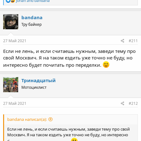
Johan
and
bandana
e
a
c
bandana
t
Тру байкер
i
o
n
s
27 Май 2021
#211
:
Если не лень, и если считаешь нужным, заведи тему про
свой Москвич. Я на таком ездить уже точно не буду, но
интересно будет почитать про переделки.
Тринадцатый
Мотоциклист
27 Май 2021
#212
bandana написал(а):
Если не лень, и если считаешь нужным, заведи тему про свой
Москвич. Я на таком ездить уже точно не буду, но интересно