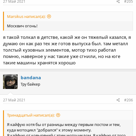
27 Май 2021
#205
Marsikus написал(а):
Москвич огонь!
я такой толкал в детстве, какой же он тяжелый казался, я
думаю он как раз тех же готов выпуска был. там металл
толстый кузовных элементов, мотор тихо работал
помню, наверное у нас такие уже сгнили, но на юге
такие машины хранятся хорошо
bandana
Тру байкер
27 Май 2021
#206
Тринадцатый написал(а):
Я кайфую хотя бы от разницы между первым постом и тем,
куда мотоцикл "добрался" к этому моменту.
Я кайфую от ковыряний с этим мотоциклом. Я кайфую от того,