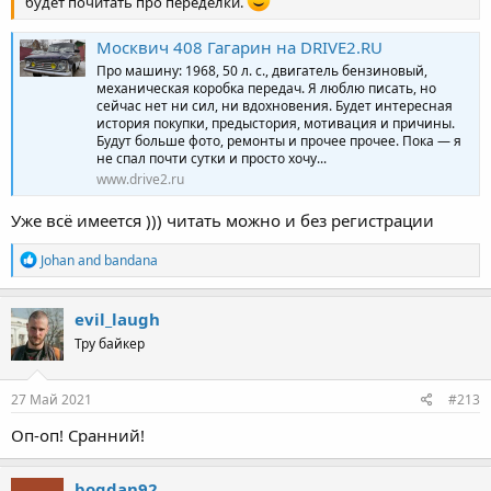
будет почитать про переделки.
Москвич 408 Гагарин на DRIVE2.RU
Про машину: 1968, 50 л. с., двигатель бензиновый,
механическая коробка передач. Я люблю писать, но
сейчас нет ни сил, ни вдохновения. Будет интересная
история покупки, предыстория, мотивация и причины.
Будут больше фото, ремонты и прочее прочее. Пока — я
не спал почти сутки и просто хочу...
www.drive2.ru
Уже всё имеется ))) читать можно и без регистрации
R
Johan
and
bandana
e
a
c
evil_laugh
t
Тру байкер
i
o
n
s
27 Май 2021
#213
:
Оп-оп! Сранний!
bogdan92