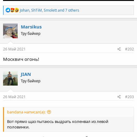
R
Johan
,
ShTiM
,
Smolett
and 7 others
e
a
c
Marsikus
t
Тру байкер
i
o
n
s
26 Май 2021
#202
:
Москвич огонь!
JIAN
Тру байкер
26 Май 2021
#203
bandana написал(а):
Вот прямо щаз пытаюсь выдрать коленвал из левой
половинки.