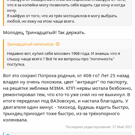
что я за копейки могу позволить себе ездить где хочу и когда
хочу.
Я кайфую от того, что из трёх мотоциклов я могу выбрать
любой, но езжу на этом чаще всего.
Молодец, Тринадцатый! Так держать.
Тринадцатый написал(а):
Недавно вот, купил себе москвич 1968 года. И знаешь что я
слышу чаще всего ? Всё те же вопросы про "логичность"
поступка.
Вот это сохран! Потроха родные, от 408-го? Лет 25 назад
владел ну очень похожим, цвет "антрацит" по паспорту,
на решётке эмблема МЗМА. КПП нервы мотала безбожно,
ремонтировал тем, что кто-то уже снял но не выкинул. В
итоге переделал под ВАЗовскую, и настала благодать. У
двигателя один минус - тихоход. Будешь ездить быстро,
трындец приходит тоже быстро, из-за трёхопорного
коленвала.
Последнее редактирование:
27 Май 2021