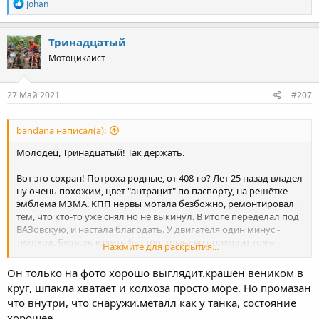
R
Johan
e
a
c
Тринадцатый
t
Мотоциклист
i
o
n
s
27 Май 2021
#207
:
bandana написал(а):
Молодец, Тринадцатый! Так держать.
Вот это сохран! Потроха родные, от 408-го? Лет 25 назад владел
ну очень похожим, цвет "антрацит" по паспорту, на решётке
эмблема МЗМА. КПП нервы мотала безбожно, ремонтировал
тем, что кто-то уже снял но не выкинул. В итоге переделал под
ВАЗовскую, и настала благодать. У двигателя один минус -
тихоход. Будешь ездить быстро, трындец приходит тоже
Нажмите для раскрытия...
быстро, из-за трёхопорного коленвала.
Он только на фото хорошо выглядит.крашен веником в
круг, шпакла хватает и колхоза просто море. Но промазан
что внутри, что снаружи.металл как у танка, состояние
хорошее.