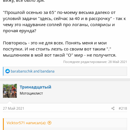
"Прошлой осенью за 65" по-моему весьма далеко от
условий задачи "здесь, сейчас за 40 и в рассрочку" - так к
чему это надувание соплей про логаны, солярисы и
прочая ерунда?
Повторюсь - это не для всех. Понять меня и мои
поступки. И не стоить лезть со своим вот таким "."
мышлением в мой вот такой "О" мир - не получится.
Последнее редактирование:
28 Май 2021
R
barabanschik
and
bandana
e
a
c
Тринадцатый
t
Мотоциклист
i
o
n
s
27 Май 2021
#218
:
Vicktor571 написал(а):