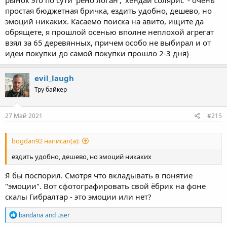
рынок это по сути 'рено логан', 'хендай солярис' - очень
момент произошли "размазаны" по всему периоду владения.
простая бюджетная бричка, ездить удобно, дешево, но
Учитывая, что по моим прикидкам это даже не 40 тысяч рублей
эмоций никаких. Касаемо поиска на авито, ищите да
- предлагаю зайти на Авито и найти там юбр за эти деньги.
обрящете, я прошлой осенью вполне неплохой агрегат
Когда эта миссия покажется лёгкой , предлагаю договориться с
продавцом о рассрочке на пару лет.
взял за 65 деревянных, причем особо не выбирал и от
идеи покупки до самой покупки прошло 2-3 дня)
Всю свою жизнь я делаю только то, чего мне хочется. Недавно
вот, купил себе москвич 1968 года. И знаешь что я слышу чаще
evil_laugh
всего ? Всё те же вопросы про "логичность" поступка.
Тру байкер
Как вы так живёте то, логичные и предприимчивые? Весело
вам ? Часто улыбаетесь ?
27 Май 2021
#215
bogdan92 написал(а):
ездить удобно, дешево, но эмоций никаких
Я бы поспорил. Смотря что вкладывать в понятие
"эмоции". Вот сфотографировать свой ёбрик на фоне
скалы Гибралтар - это эмоции или нет?
R
bandana
and
user
e