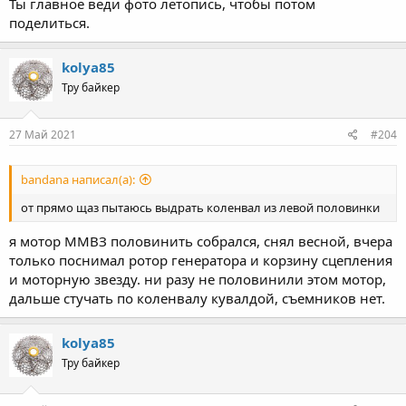
Ты главное веди фото летопись, чтобы потом
поделиться.
kolya85
Тру байкер
27 Май 2021
#204
bandana написал(а):
от прямо щаз пытаюсь выдрать коленвал из левой половинки
я мотор ММВЗ половинить собрался, снял весной, вчера
только поснимал ротор генератора и корзину сцепления
и моторную звезду. ни разу не половинили этом мотор,
дальше стучать по коленвалу кувалдой, съемников нет.
kolya85
Тру байкер