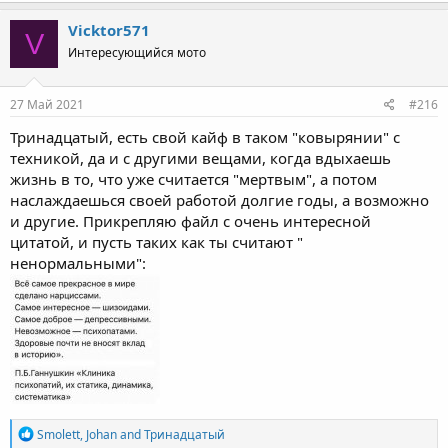
a
c
Vicktor571
V
t
Интересующийся мото
i
o
n
s
27 Май 2021
#216
:
Тринадцатый, есть свой кайф в таком "ковырянии" с
техникой, да и с другими вещами, когда вдыхаешь
жизнь в то, что уже считается "мертвым", а потом
наслаждаешься своей работой долгие годы, а возможно
и другие. Прикрепляю файл с очень интересной
цитатой, и пусть таких как ты считают "
ненормальными":
R
Smolett
,
Johan
and
Тринадцатый