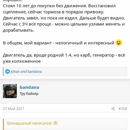
Стоял 10 лет до покупки без движения. Восстановил
сцепление, сейчас тормоза в порядок привожу.
Двигатель завёл, но пока не ездил. Дальше будет видно.
Сейчас с ЗЧ всё проще - можно целыми узлами менять и
дорабатывать.
В общем, мой вариант - нелогичный и интересный
Двигатель да, вроде родной 1.4, но карб, генератор - всё
уже колхоженное
R
Johan
and
bandana
e
a
c
bandana
t
Тру байкер
i
o
n
s
27 Май 2021
#208
:
Тринадцатый написал(а):