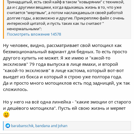
Тринадцатый, есть свой кайф в таком "ковырянии" с техникой,
да и с другими вещами, когда вдыхаешь жизнь в то, что уже
считается "мертвым", а потом наслаждаешься своей работой
долгие годы, а возможно и другие. Прикрепляю файл с очень
интересной цитатой, и пусть таких как ты считают "
ненормальными":
Посмотреть вложение 14578
Ну человек, видно, рассматривает свой мотоцикл как
безэмоциональный вариант для бедных. То есть просто
другого купить не может. Я же имею и "какой-то
эксклюзив" 79 года выпуска в лице ямахи, и второй
"какой-то эксклюзив" в лице кастома, который вот-вот
выедет из бокса и который я строю уже полтора года.
Да и просто много мотоциклов есть под задницей, уж так
сложилось.
Но у него на всё одна линейка - "какие эмоции от старого
и дешёвого мотоцикла". Пусть ей свою жизнь и меряет
R
barabanschik
,
bandana
and
Johan
e