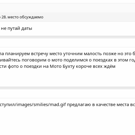
 28. место обсуждаемо
 не путай даты
ла планируем встречу место уточним малость позже но это 
вайтесь поговорим о мото поделимся о поездках в этом год
ти фото о поездки на Мото Бухту короче всех ждём
ступил/images/smilies/mad.gif предлагаю в качестве места вс