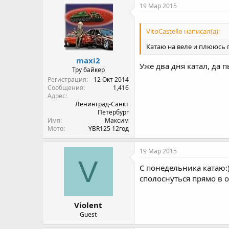
19 Мар 2015
VitoCastello написал(а):
Катаю на веле и плююсь 
maxi2
Уже два дня катал, да 
Тру байкер
Регистрация
12 Окт 2014
Сообщения
1,416
Адрес
Ленинград-Санкт
Петербург
Имя
Максим
Мото
YBR125 12год
19 Мар 2015
V
C понедельника катаю:
сполоснуться прямо в од
Violent
Guest