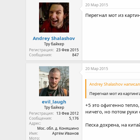
20 Мар 2015
Перегнал мот из картин
Andrey Shalashov
Тру байкер
Регистрация
23 Фев 2015
Сообщения
847
20 Мар 2015
Andrey Shalashov написал(
Перегнал мот из картинга 
evil_laugh
+5 это офигенно тепло,
Тру байкер
ничего, но потом руки
Регистрация
13 Фев 2012
Сообщения
5,176
Адрес
Песка дохрена, на кита
Мос. обл. д. Коняшино
Имя
Артём Иванов
Мото