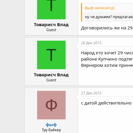
Т
фыф написал(а):
ну че думаем? предлагаю
Товарисч Влад
Договорились же на 29
Guest
26 Дек 2015
Т
Народ кто хочет 29 чис
районе Купчино подтяги
Вернером хотим принес
Товарисч Влад
Guest
27 Дек 2015
Ф
с датой действительно 
фыф
Тру байкер