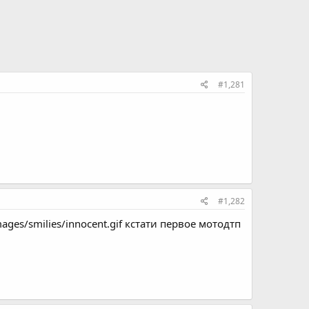
#1,281
#1,282
ges/smilies/innocent.gif кстати первое мотодтп