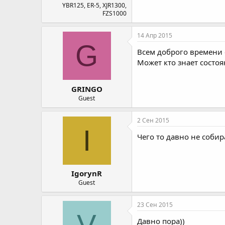
YBR125, ER-5, XJR1300,
FZS1000
14 Апр 2015
G
Всем доброго времени с
Может кто знает состо
GRINGO
Guest
2 Сен 2015
I
Чего то давно не собира
IgorynR
Guest
23 Сен 2015
V
Давно пора))