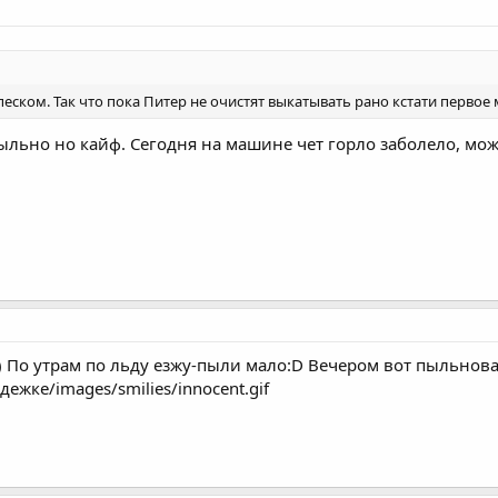
песком. Так что пока Питер не очистят выкатывать рано кстати первое
пыльно но кайф. Сегодня на машине чет горло заболело, мож
) По утрам по льду езжу-пыли мало:D Вечером вот пыльнова
ежке/images/smilies/innocent.gif