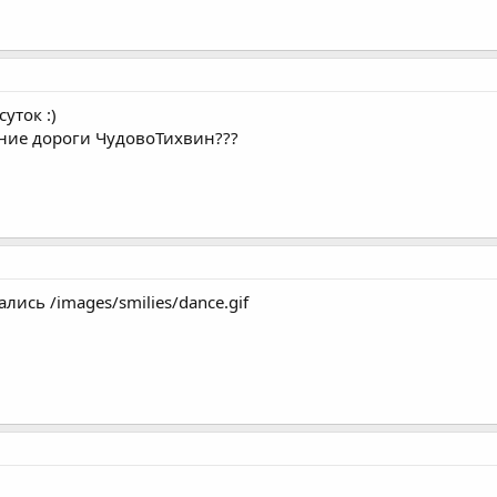
уток :)
яние дороги ЧудовоТихвин???
лись /images/smilies/dance.gif