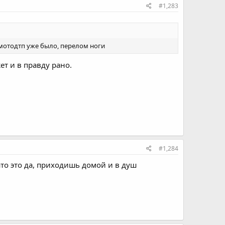
#1,283
 мотодтп уже было, перелом ноги
ет и в правду рано.
#1,284
то это да, приходишь домой и в душ