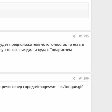
#1,295
будет предположительно юго-восток то есть в
у кто как съездил и куда с Товарисчем
#1,296
тречи север города/images/smilies/tongue.gif