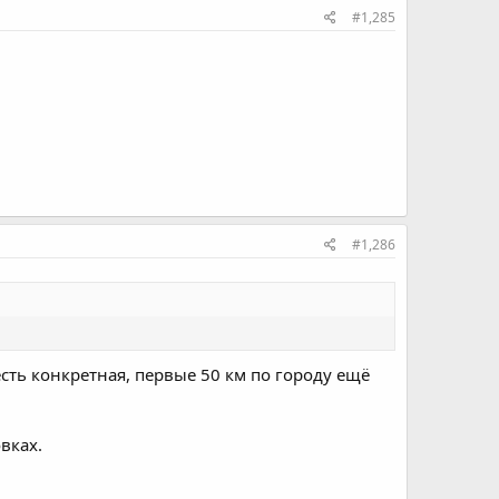
#1,285
#1,286
жесть конкретная, первые 50 км по городу ещё
вках.