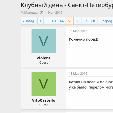
Клубный день - Санкт-Петербу
А
Д
Маняша
14 Ноя 2011
в
а
Назад
1
...
63
64
65
66
67
68
Вперёд
т
т
о
а
р
н
15 Мар 2015
т
а
V
Конечно пора:D
е
ч
м
а
ы
л
а
Violent
Guest
18 Мар 2015
V
Катаю на веле и плююсь
уже было, перелом ног
VitoCastello
Guest