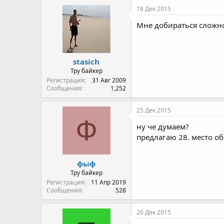
18 Дек 2015
Мне добираться сложно
stasich
Тру байкер
Регистрация
31 Авг 2009
Сообщения
1,252
25 Дек 2015
Ф
ну че думаем?
предлагаю 28. место об
фыф
Тру байкер
Регистрация
11 Апр 2019
Сообщения
528
26 Дек 2015