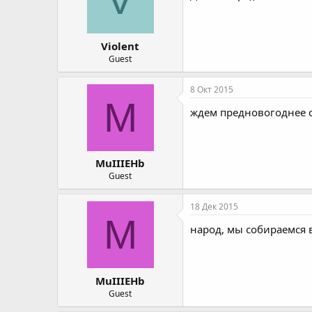
Violent
Guest
8 Окт 2015
M
ждем предновогоднее с
MuIIIEHb
Guest
18 Дек 2015
M
народ, мы собираемся в 
MuIIIEHb
Guest