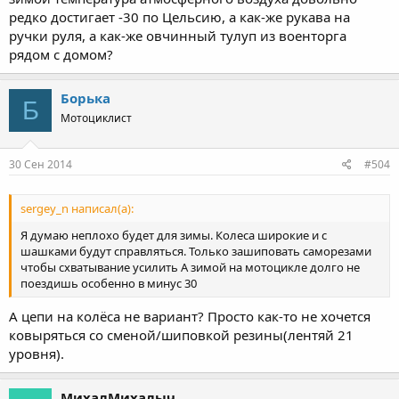
редко достигает -30 по Цельсию, а как-же рукава на
ручки руля, а как-же овчинный тулуп из военторга
рядом с домом?
Борька
Б
Мотоциклист
30 Сен 2014
#504
sergey_n написал(а):
Я думаю неплохо будет для зимы. Колеса широкие и с
шашками будут справляться. Только зашиповать саморезами
чтобы схватывание усилить А зимой на мотоцикле долго не
поездишь особенно в минус 30
А цепи на колёса не вариант? Просто как-то не хочется
ковыряться со сменой/шиповкой резины(лентяй 21
уровня).
МихалМихалыч