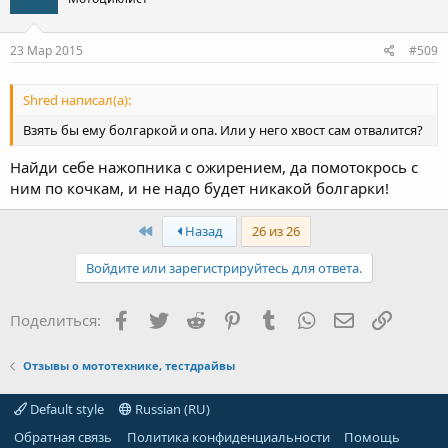
23 Мар 2015
#509
Shred написал(а):
Взять бы ему болгаркой и опа. Или у него хвост сам отвалится?
Найди себе нажопника с ожирением, да помотокрось с
ним по кочкам, и не надо будет никакой болгарки!
First
Назад
26 из 26
Войдите или зарегистрируйтесь для ответа.
Facebook
Twitter
Reddit
Pinterest
Tumblr
WhatsApp
Электронная
Ссылка
Поделиться:
Отзывы о мототехнике, тестдрайвы
Default style
Russian (RU)
Обратная связь
Политика конфиденциальности
Помощь