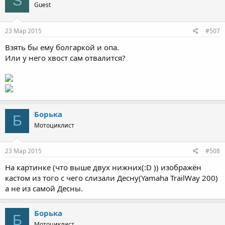
S
Guest
23 Мар 2015
#507
Взять бы ему болгаркой и опа.
Или у него хвост сам отвалится?
Борька
Б
Мотоциклист
23 Мар 2015
#508
На картинке (что выше двух нижних(:D )) изображён
кастом из того с чего слизали Десну(Yamaha TrailWay 200)
а не из самой Десны.
Борька
Б
Мотоциклист