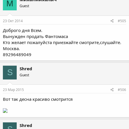
М
Guest
23 Окт 2014
#505
Доброго дня Всем.
Вынужден продать Фантомаса
Кто желает пожалуйста приезжайте смотрите,слушайте.
Москва.
89296489049
Shred
S
Guest
23 Мар 2015
#506
Вот так десна красиво смотрится
Shred