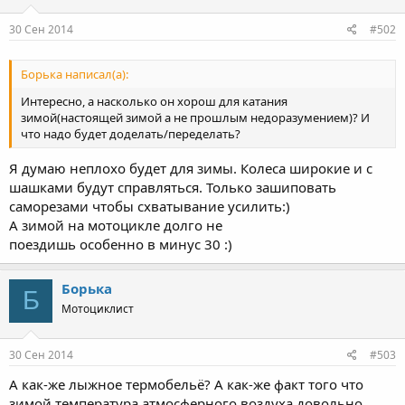
30 Сен 2014
#502
Борька написал(а):
Интересно, а насколько он хорош для катания
зимой(настоящей зимой а не прошлым недоразумением)? И
что надо будет доделать/переделать?
Я думаю неплохо будет для зимы. Колеса широкие и с
шашками будут справляться. Только зашиповать
саморезами чтобы схватывание усилить:)
А зимой на мотоцикле долго не
поездишь особенно в минус 30 :)
Борька
Б
Мотоциклист
30 Сен 2014
#503
А как-же лыжное термобельё? А как-же факт того что
зимой температура атмосферного воздуха довольно