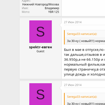
Адрес
Нижний Новгород/Москва
Имя
Владимир
Мото
YBR 125
27 Июн 2014
S
Serega33 написал(а):
За 30-ку ( новый!!!) норм
spektr-евген
Был в мае в отпуске,по
Guest
так дальше,отзывов в 
36.950р,а не 66.150р и
нормальный фильм,как г
первую страничку,в отз
улице дождь и холодно
27 Июн 2014
S
Serega33 написал(а):
За 30-ку ( новый!!!) норм