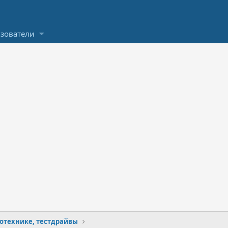
зователи
отехнике, тестдрайвы