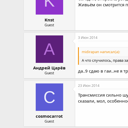
K
Живьём он смотрится п
Knst
Guest
3 Июн 2014
А
midirapan написал(а):
А что случилось, права за
Андрей Царёв
да..9 сдаю в гаи..не я 
Guest
23 Июн 2014
C
Трансмиссия сильно шум
сказали, мол, особеннос
cosmocarrot
Guest