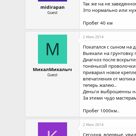
Так же на не заведенно
midirapan
Это нормально или нужн
Guest
Пробег 40 км
2 Июн 2014
М
Покатался с сыном на д
Выехали на грунтовку п
Диагноз после вскрытия
тоненькой проволочки.
МихалМихалыч
приварил новое крепле
Guest
впечатления от мотика 
теперь жалею..
Деньги выброшенны на 
За этими чудо мастерам
Пробег 1000км..
2 Июн 2014
Сегодня, впервые, увид