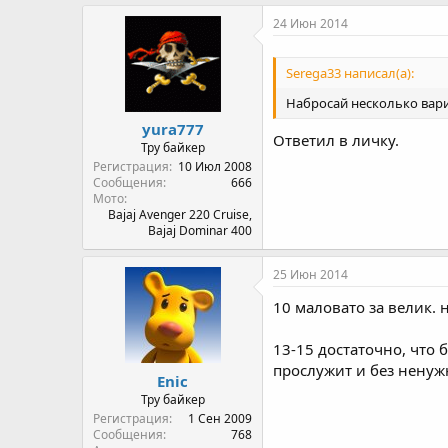
24 Июн 2014
Serega33 написал(а):
Набросай несколько вари
yura777
Ответил в личку.
Тру байкер
Регистрация
10 Июл 2008
Сообщения
666
Мото
Bajaj Avenger 220 Cruise,
Bajaj Dominar 400
25 Июн 2014
10 маловато за велик. 
13-15 достаточно, что 
прослужит и без ненуж
Enic
Тру байкер
Регистрация
1 Сен 2009
Сообщения
768