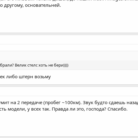
о другому, основательней.
брали? Велик стелс хоть не бери))))
трек либо штерн возьму
ит на 2 передаче (пробег ~100км). Звук будто сдаешь наза
ть модели, у всех так. Правда ли это, господа? Спасибо.