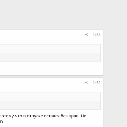
#481
#482
потому что в отпуске остался без прав. Не
:D