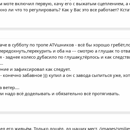
м моте включил первую, качу его с выжатым сцеплением, а о
о ли что то регулировать? Как у Вас это все работает? Кст
аче в субботу по тропе ATVшников - всё бы хорошо гребёт,по
ередохнуть,перекурить и оба на --- смотрю а глушак то отва
 - заднее колесо дубасило по глушаку,тёрлось и как следст
..
ние и зафиксировал как следует.
- конечно забавное ))) купил а он с завода сыпиться уже, хо
ветер....
и надо всё доделывать и обязательно всё протягивать.
ел его живьём. Только дошёл, до наших мест. /images/smilie