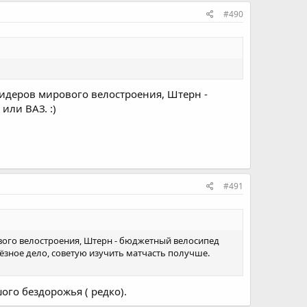
#490
 лидеров мирового велостроения, Штерн -
или ВАЗ. :)
#491
рового велостроения, Штерн - бюджетный велосипед
рьёзное дело, советую изучить матчасть получше.
ого бездорожья ( редко).