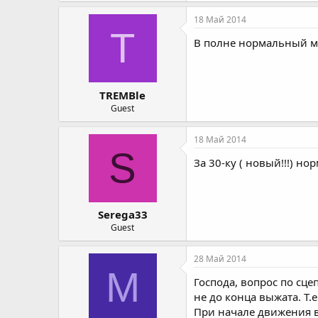
18 Май 2014
T
В полне нормальный м
TREMBle
Guest
18 Май 2014
S
За 30-ку ( новый!!!) но
Serega33
Guest
28 Май 2014
M
Господа, вопрос по сц
не до конца выжата. Т.
При начале движения в