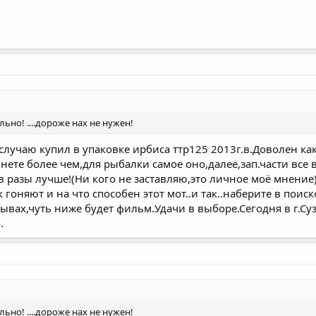
ально! ....дороже нах не нужен!
 случаю купил в упаковке ирбиса ттр125 2013г.в.Доволен ка
инете более чем,для рыбалки самое оно,далее,зап.части все
 в разы лучше!(Ни кого не заставляю,это личное моё мнени
оняют и на что способен этот мот..и так..наберите в поиск
ывах,чуть ниже будет фильм.Удачи в выборе.Сегодня в г.Суз
.
ально! ....дороже нах не нужен!