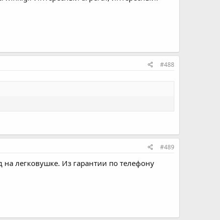
#488
#489
д на легковушке. Из гарантии по телефону