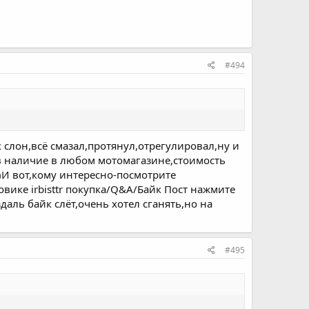
#494
к слон,всё смазал,протянул,отрегулировал,ну и
 в наличие в любом мотомагазине,стоимость
е)И вот,кому интересно-посмотрите
овике irbisttr покупка/Q&A/Байк Пост нажмите
даль байк слёт,очень хотел сганять,но на
#495