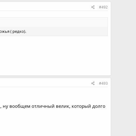
#492
жья ( редко).
#493
ГТ , ну вообщем отличный велик, который долго