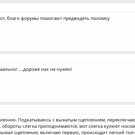
от, благо форумы помогают предвидеть поломку
рмально! ....дороже нах не нужен!
еплению. Подкатываюсь с выжатым сцеплением, переключаю п
е. обороты слегка приподнимаются, мот слегка кулюет носом
ыжал сцепление, включаю первую, происходит легкий толч