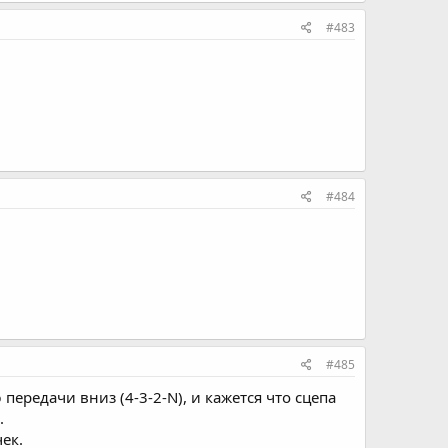
#483
#484
#485
ередачи вниз (4-3-2-N), и кажется что сцепа
.
ек.