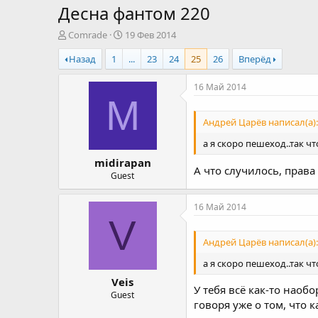
Десна фантом 220
А
Д
Comrade
19 Фев 2014
в
а
Назад
1
...
23
24
25
26
Вперёд
т
т
о
а
р
н
16 Май 2014
т
а
M
е
ч
Андрей Царёв написал(а):
м
а
ы
л
а я скоро пешеход..так ч
а
midirapan
А что случилось, права 
Guest
16 Май 2014
V
Андрей Царёв написал(а):
а я скоро пешеход..так ч
Veis
У тебя всё как-то наобо
Guest
говоря уже о том, что