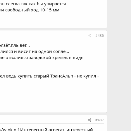
н слегка так как бы упирается.
ати свободный ход 10-15 мм.
#486
лзёт,плывёт...
лился и висит на одной сопле...
вие отвалился заводской крепёж в виде
тел ведь купить старый ТрансАльп - не купил -
#487
s/wink.gif Интересный агрегат, интересный.