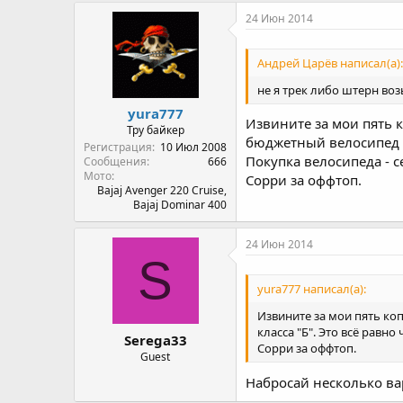
24 Июн 2014
Андрей Царёв написал(а):
не я трек либо штерн во
yura777
Извините за мои пять к
Тру байкер
бюджетный велосипед кл
Регистрация
10 Июл 2008
Покупка велосипеда - с
Сообщения
666
Мото
Сорри за оффтоп.
Bajaj Avenger 220 Cruise,
Bajaj Dominar 400
24 Июн 2014
S
yura777 написал(а):
Извините за мои пять ко
класса "Б". Это всё равн
Serega33
Сорри за оффтоп.
Guest
Набросай несколько ва