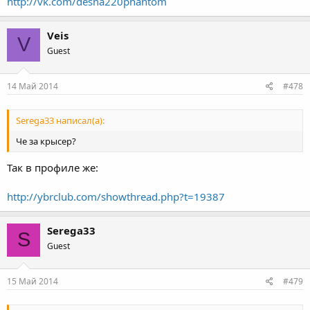
http://vk.com/desna220phantom
Veis
V
Guest
14 Май 2014
#478
Serega33 написал(а):
Че за крысер?
Так в профиле же:
http://ybrclub.com/showthread.php?t=19387
Serega33
S
Guest
15 Май 2014
#479