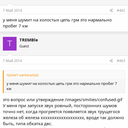
7 Май 2014
#462
у меня шумит на холостых цепь грм это нармально
пробег 7 км
TREMBle
T
Guest
7 Май 2014
#463
промт написал(а):
у меня шумит на холостых цепь грм это нармально пробег 7
км
это вопрос или утверждение /images/smilies/confused.gif
У меня при запуске звук ровный, посторонних шумов
точно нет, когда прогреется появляется звук трущегося
железа об железа ххххххххххххххххххх, вроде так должно
быть, типа обкатка двс.