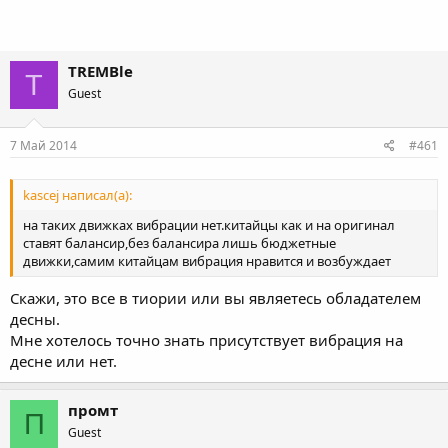
TREMBle
T
Guest
7 Май 2014
#461
kascej написал(а):
на таких движках вибрации нет.китайцы как и на оригинал
ставят балансир,без балансира лишь бюджетные
движки,самим китайцам вибрация нравится и возбуждает
Скажи, это все в тиории или вы являетесь обладателем
десны.
Мне хотелось точно знать присутствует вибрация на
десне или нет.
промт
П
Guest