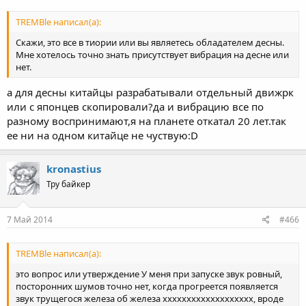
TREMBle написал(а):
Скажи, это все в тиории или вы являетесь обладателем десны.
Мне хотелось точно знать присутствует вибрация на десне или
нет.
а для десны китайцы разрабатывали отдельный движрк
или с японцев скопировали?да и вибрацию все по
разному воспринимают,я на планете откатал 20 лет.так
ее ни на одном китайце не чуствую:D
kronastius
Тру байкер
7 Май 2014
#466
TREMBle написал(а):
это вопрос или утверждение У меня при запуске звук ровный,
посторонних шумов точно нет, когда прогреется появляется
звук трущегося железа об железа ххххххххххххххххххх, вроде