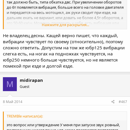
так должно быть, типа обкатка двс. При увеличении оборотов
до 6т появляется вибрация, больше всего на головке двигателя
и передается на весь мотоцикл, аж руки сводит при езде, на
дальняк ехать не вариант, или довать не более 4,5т оборотов, а
это 50-60 км\ч. Можешь проверить у себя, есть вибрация или
Нажмите для раскрытия...
нет, а то мне на 1ое то ехать, хочу сказать чтоб устраняли.
Не владелец десны. Кащей верно пишет, что каждый,
вибрации чувствует по своему (относительно), поэтому
сложно ответить. Допустим на том же юбр125 вибрации
слегка есть, на ногах на подножках чувствуется, на
юбр250 немного больше чувствуется, но не является
помехой при езде и долгой езде.
midirapan
M
Guest
8 Май 2014
#467
TREMBle написал(а):
это вопрос или утверждение У меня при запуске звук ровный,
посторонних шумов точно нет, когда прогреется появляется