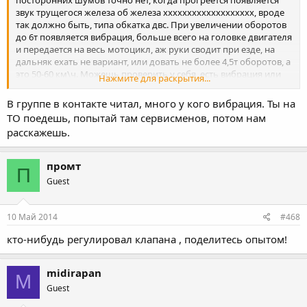
звук трущегося железа об железа ххххххххххххххххххх, вроде
так должно быть, типа обкатка двс. При увеличении оборотов
до 6т появляется вибрация, больше всего на головке двигателя
и передается на весь мотоцикл, аж руки сводит при езде, на
дальняк ехать не вариант, или довать не более 4,5т оборотов, а
это 50-60 км\ч. Можешь проверить у себя, есть вибрация или
Нажмите для раскрытия...
нет, а то мне на 1ое то ехать, хочу сказать чтоб устраняли.
В группе в контакте читал, много у кого вибрация. Ты на
ТО поедешь, попытай там сервисменов, потом нам
расскажешь.
промт
П
Guest
10 Май 2014
#468
кто-нибудь регулировал клапана , поделитесь опытом!
midirapan
M
Guest