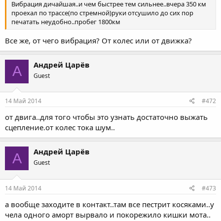
Вибрация дичайшая..и чем быстрее тем сильнее..вчера 350 км
проехал по трассе(по стремной)руки отсушило до сих пор
печатать неудобно..пробег 1800км
Все же, от чего вибрация? От колес или от движка?
Андрей Царёв
А
Guest
14 Май 2014
#472
от двига..для того чтобы это узнать достаточно выжать
сцепление.от колес тока шум..
Андрей Царёв
А
Guest
14 Май 2014
#473
а вообще заходите в контакт..там все пестрит косяками..у
чела одного аморт вырвало и покорежило кишки мота..