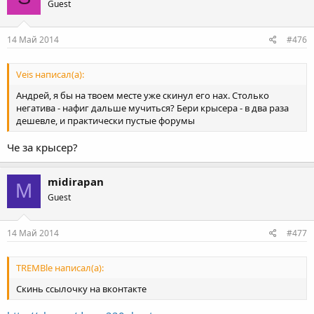
Guest
14 Май 2014
#476
Veis написал(а):
Андрей, я бы на твоем месте уже скинул его нах. Столько
негатива - нафиг дальше мучиться? Бери крысера - в два раза
дешевле, и практически пустые форумы
Че за крысер?
midirapan
M
Guest
14 Май 2014
#477
TREMBle написал(а):
Скинь ссылочку на вконтакте