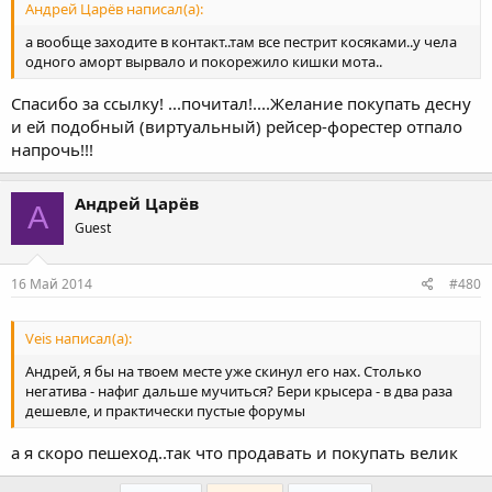
Андрей Царёв написал(а):
а вообще заходите в контакт..там все пестрит косяками..у чела
одного аморт вырвало и покорежило кишки мота..
Спасибо за ссылку! ...почитал!....Желание покупать десну
и ей подобный (виртуальный) рейсер-форестер отпало
напрочь!!!
Андрей Царёв
А
Guest
16 Май 2014
#480
Veis написал(а):
Андрей, я бы на твоем месте уже скинул его нах. Столько
негатива - нафиг дальше мучиться? Бери крысера - в два раза
дешевле, и практически пустые форумы
а я скоро пешеход..так что продавать и покупать велик