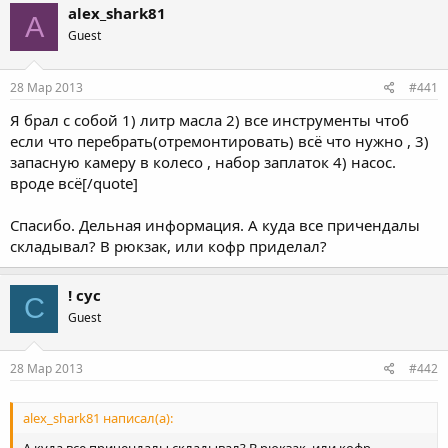
alex_shark81
A
Guest
28 Мар 2013
#441
Я брал с собой 1) литр масла 2) все инструменты чтоб
если что перебрать(отремонтировать) всё что нужно , 3)
запасную камеру в колесо , набор заплаток 4) насос.
вроде всё[/quote]
Спасибо. Дельная информация. А куда все причендалы
складывал? В рюкзак, или кофр приделал?
! сус
С
Guest
28 Мар 2013
#442
alex_shark81 написал(а):