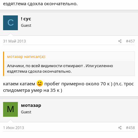
ездят.тема сдохла окончательно.
! сус
С
Guest
31 Май 2013
#457
мотазар написал(а):
Апачики, по всей видимости отмирают . Или усиленно
ездят.тема сдохла окончательно.
катаем катаем
пробег примерно около 70 к ) (п.с. трос
спидометра умер на 35 к )
мотазар
М
Guest
1 Июн 2013
#458