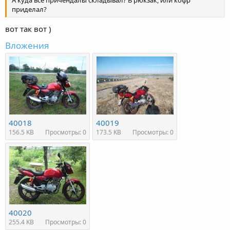
А куда все причендалы складывал? В рюкзак, или кофр
приделал?
вот так вот )
Вложения
40018
40019
156.5 KB
Просмотры: 0
173.5 KB
Просмотры: 0
40020
255.4 KB
Просмотры: 0