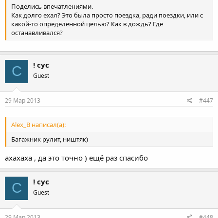
Поделись впечатлениями.
Как долго ехал? Это была просто поездка, ради поездки, или с
какой-то определенной целью? Как в дождь? Где
останавливался?
! сус
С
Guest
29 Мар 2013
#447
Alex_B написал(а):
Багажник рулит, ништяк)
ахахаха , да это точно ) ещё раз спасибо
! сус
С
Guest
29 Мар 2013
#448