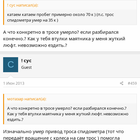
! сус написал(а):
катаем катаем пробег примерно около 70 к ) (п.с. трос
спидометра умер на 35 к )
А что конкретно в тросе умерло? если разбирался
конечно.? Как у тебя втулки маятника у меня жуткий
люфт. невозможно ездить.?
! сус
С
Guest
1 Июн 2013
#459
мотазар написал(а):
А что конкретно в тросе умерло? если разбирался конечно.?
Как у тебя втулки маятника у меня жуткий люфт. невозможно
ездить.?
Изначально умер привод троса спидометра (тот что
передаёт вращение с крлеса на сам трос ) помогла