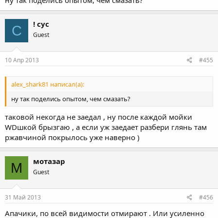
ну так поделись опытом, чем смазать?
! сус
С
Guest
10 Апр 2013
#455
alex_shark81 написал(а):
ну так поделись опытом, чем смазать?
таковой некогда не заедал , ну после каждой мойки
WDшкой брызгаю , а если уж заедает разбери глянь там
ржавчиной покрылось уже наверно )
мотазар
М
Guest
31 Май 2013
#456
Апачики, по всей видимости отмирают . Или усиленно