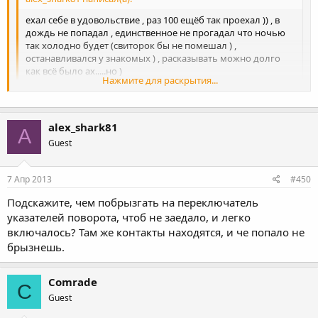
ехал себе в удовольствие , раз 100 ещёб так проехал )) , в
дождь не попадал , единственное не прогадал что ночью
так холодно будет (свиторок бы не помешал ) ,
останавливался у знакомых ) , расказывать можно долго
как всё было ах.....но )
Нажмите для раскрытия...
Завидую белой завистью. Сам склонен к авантюрам, и поискам
приключений. К здоровому адреналину. Вот и хочу на дальняк
Нажмите для раскрытия...
попробовать. Пока только на 1100 км до Тюмени к другу.
alex_shark81
A
Обратно, возможно, в паре поедем. У нас, конечно, не такие
Guest
живописные места, как в вашей степи, но, за неимением
лучшего..... Короче, если съезжу - отпишусь.
7 Апр 2013
#450
Подскажите, чем побрызгать на переключатель
указателей поворота, чтоб не заедало, и легко
включалось? Там же контакты находятся, и че попало не
брызнешь.
Comrade
C
Guest