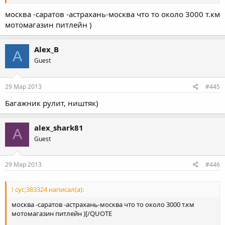
москва -саратов -астрахань-москва что то около 3000 т.км
мотомагазин питлейн )
Alex_B
A
Guest
29 Мар 2013
#445
Багажник рулит, ништяк)
alex_shark81
A
Guest
29 Мар 2013
#446
! сус;383324 написал(а):
москва -саратов -астрахань-москва что то около 3000 т.км
мотомагазин питлейн )[/QUOTE