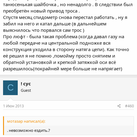
танюсенькая шайбочка , но ненадолго . В следствии был
преобретён новый привод троса .
Спустя месяц спидометр снова перестал работать , ну я
забил на него и катал дальше (в дальнейшем
выяснилось что порвался сам трос )
Про люфт - была такая проблема (когда давал газу на
любой передаче на центральной подножке вся
конструкция уходила в сторону натяга цепи). Как точно
её решил я не помню ,помойму просто снятием и
обратной установкой и крепкой затяжкой оси всё
разрешилось(покрайней мере больше не напрягает)
! сус
С
Guest
1 Июн 2013
#460
мотазар написал(а):
. невозможно ездить.?