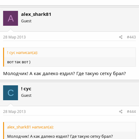
alex_shark81
A
Guest
28 Мар 2013
#443
! сус написал(а):
вот так вот )
Молодчик! А как далеко ездил? Где такую сетку брал?
! сус
С
Guest
28 Мар 2013
#444
alex_shark81 написал(а):
Молодчик! А как далеко ездил? Где такую сетку брал?