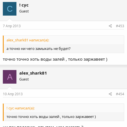
! сус
С
Guest
7 Апр 2013
#453
alex_shark81 написал(а):
а точно ни чего замыкать не будет?
точно точно хоть воды залей , только заржавеет )
alex_shark81
A
Guest
10 Апр 2013
#454
! сус написал(а):
точно точно хоть воды залей , только заржавеет )