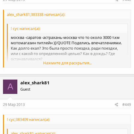
alex_shark81;383338 написал(а):
! сус написал(а):
москва -саратов -астрахань-москва что то около 3000 т.км
мотомагазин питлейн )[/QUOTE Поделись впечатлениями.
Как долго ехал? Это была просто поездка, ради поездки,
или с какой-то определенной целью? Как в дождь? Где
останавливался?
Нажмите для раскрытия...
ехал себе в удовольствие , раз 100 ещёб так проехал )) , в дождь
не попадал , единственное не прогадал что ночью так холодно
Нажмите для раскрытия...
будет (свиторок бы не помешал ) , останавливался у знакомых )
alex_shark81
A
, расказывать можно долго как всё было ах.....но )
Guest
29 Мар 2013
#449
! сус;383409 написал(а):
alex_shark81 написал(а):