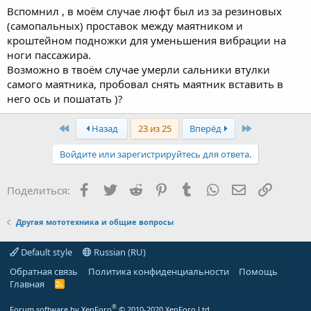
Вспомнил , в моём случае люфт был из за резиновых
(самопальных) проставок между маятником и
кроштейном подножки для уменьшения вибрации на
ноги пассажира.
Возможно в твоём случае умерли сальники втулки
самого маятника, пробовал снять маятник вставить в
него ось и пошатать )?
First
Last
Назад
23 из 25
Вперёд
Войдите или зарегистрируйтесь для ответа.
Facebook
Twitter
Reddit
Pinterest
Tumblr
WhatsApp
Электронная
Ссылка
Поделиться:
Другая мототехника и общие вопросы
Default style
Russian (RU)
Обратная связь
Политика конфиденциальности
Помощь
Главная
R
S
S
®
Forum software by XenForo
© 2010-2020 XenForo Ltd.