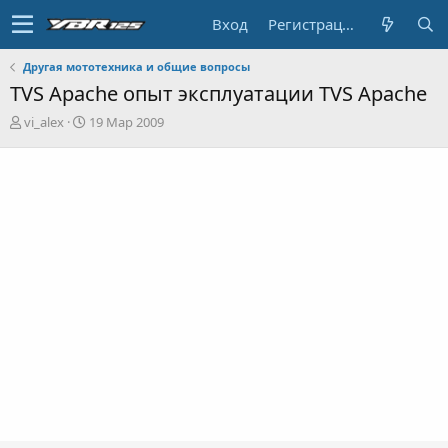
Вход
Регистрация
Другая мототехника и общие вопросы
TVS Apache опыт эксплуатации TVS Apache
А
Д
vi_alex
19 Мар 2009
в
а
т
т
о
а
р
н
т
а
е
ч
м
а
ы
л
а