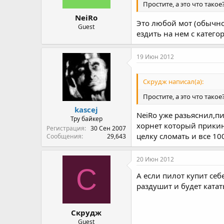
Простите, а это что такое
NeiRo
Это любой мот (обычно 
Guest
ездить на нем с категор
19 Июн 2012
Скрудж написал(а):
Простите, а это что такое
kascej
NeiRo уже разьяснил,пи
Тру байкер
хорнет который прикин
Регистрация
30 Сен 2007
целку сломать и все 10
Сообщения
29,643
20 Июн 2012
С
А если пилот купит себе
раздушит и будет катат
Скрудж
Guest