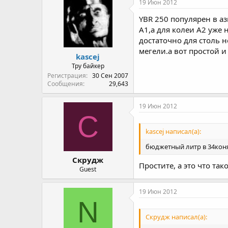
19 Июн 2012
YBR 250 популярен в аз
А1,а для колеи А2 уже
достаточно для столь 
мегели.а вот простой и
kascej
Тру байкер
Регистрация
30 Сен 2007
Сообщения
29,643
19 Июн 2012
С
kascej написал(а):
бюджетный литр в 34кон
Скрудж
Простите, а это что так
Guest
19 Июн 2012
N
Скрудж написал(а):