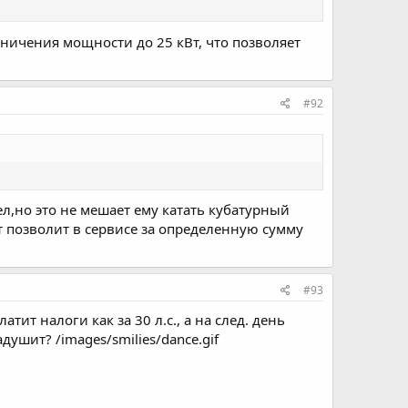
аничения мощности до 25 кВт, что позволяет
#92
ел,но это не мешает ему катать кубатурный
т позволит в сервисе за определенную сумму
#93
тит налоги как за 30 л.с., а на след. день
душит? /images/smilies/dance.gif