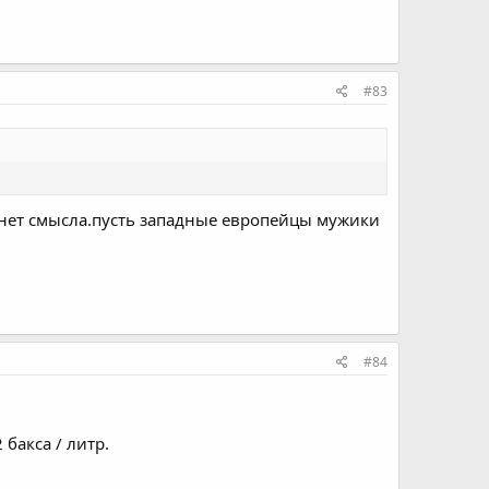
#83
ть нет смысла.пусть западные европейцы мужики
#84
бакса / литр.