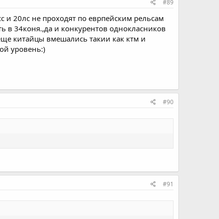
#89
сс и 20лс не проходят по еврпейским рельсам
ь в 34коня.,да и конкурентов однокласников
еще китайцы вмешались такии как ктм и
ой уровень:)
#90
#91