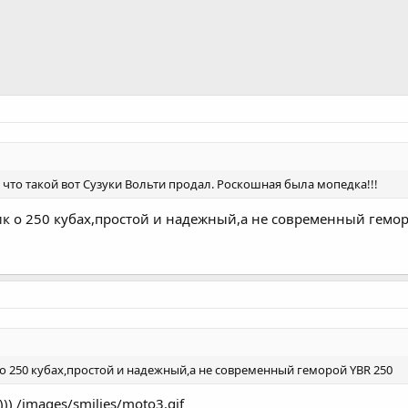
 что такой вот Сузуки Вольти продал. Роскошная была мопедка!!!
к о 250 кубах,простой и надежный,а не современный гемор
о 250 кубах,простой и надежный,а не современный геморой YBR 250
))) /images/smilies/moto3.gif