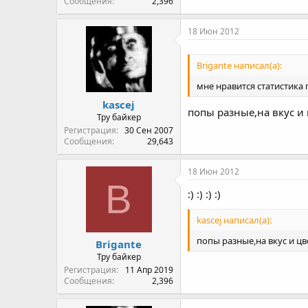
Сообщения
2,396
18 Июн 2012
Brigante написал(а):
мне нравится статистика
kascej
попы разные,на вкус и 
Тру байкер
Регистрация
30 Сен 2007
Сообщения
29,643
18 Июн 2012
B
:) :) :) :)
kascej написал(а):
попы разные,на вкус и ц
Brigante
Тру байкер
Регистрация
11 Апр 2019
Сообщения
2,396