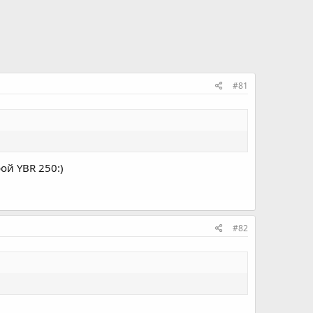
#81
ой YBR 250:)
#82