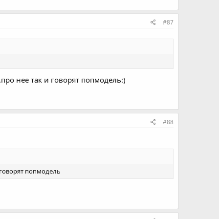
#87
про нее так и говорят попмодель:)
#88
и говорят попмодель