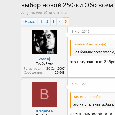
выбор новой 250-ки Обо всем
А
Д
egorov.wrx
18 Апр 2012
в
а
Назад
1
2
3
4
5
т
т
о
а
р
н
18 Июн 2012
т
а
е
ч
zambia64 написал(а):
м
а
ы
л
Вот больше всего жалею,
а
kascej
это натупальный йобри
Тру байкер
Регистрация
30 Сен 2007
Сообщения
29,643
18 Июн 2012
B
kascej написал(а):
это натупальный йобрик 
Brigante
десять символов )))))))))