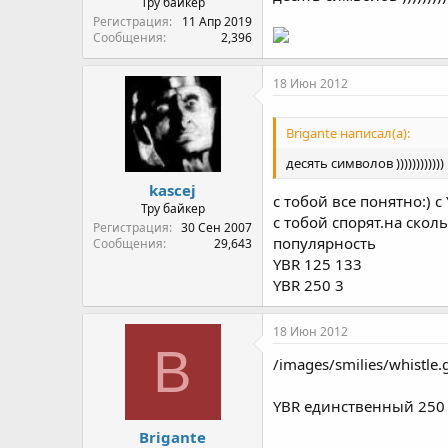
Тру байкер
Регистрация
11 Апр 2019
Сообщения
2,396
18 Июн 2012
Brigante написал(а):
десять символов ))))))))))))
kascej
с тобой все понятно:) 
Тру байкер
с тобой спорят.на скол
Регистрация
30 Сен 2007
популярность
Сообщения
29,643
YBR 125 133
YBR 250 3
18 Июн 2012
B
/images/smilies/whistle.
YBR единственный 250 
Brigante