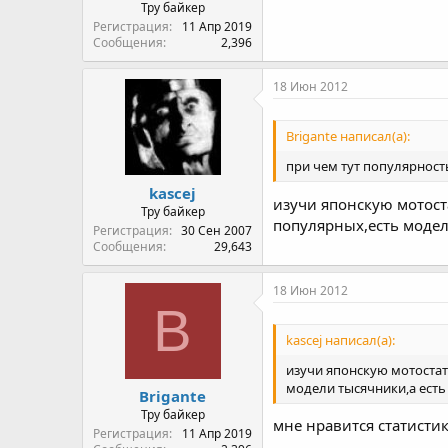
Тру байкер
Регистрация
11 Апр 2019
Сообщения
2,396
18 Июн 2012
Brigante написал(а):
при чем тут популярность 
kascej
изучи японскую мотост
Тру байкер
популярных,есть модел
Регистрация
30 Сен 2007
Сообщения
29,643
18 Июн 2012
B
kascej написал(а):
изучи японскую мотостат
модели тысячники,а ест
Brigante
Тру байкер
мне нравится статистик
Регистрация
11 Апр 2019