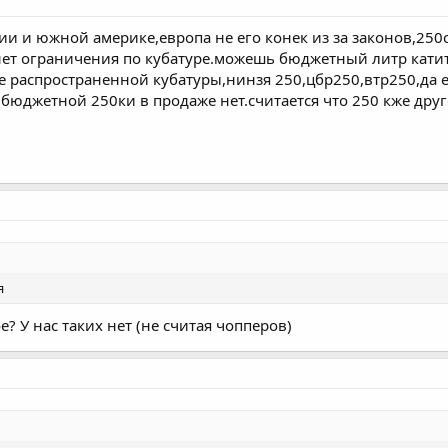
ии и южной америке,европа не его конек из за законов,250
 нет ограничения по кубатуре.можешь бюджетный литр катит
не распространенной кубатуры,нинзя 250,цбр250,втр250,да 
 бюджетной 250ки в продаже нет.считается что 250 кже друг
я
ое? У нас таких нет (не считая чопперов)