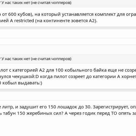
? У нас таких нет (не считая чопперов)
от 600 кубов), на который устанавляется комплект для огр
ией A restricted (на континенте зовется A2).
? У нас таких нет (не считая чопперов)
лот с категорией А2 для 100 кобыльного байка еще не созр
улся чекушкой:D когда пилот созреет до категории А хорне
0 кобыл выдавать:)
 литр, и задушит его 150 лошадок до 30. Зарегистрирует, опла
ь табун 150 жеребиных сил? А через годик перед ТО опять за