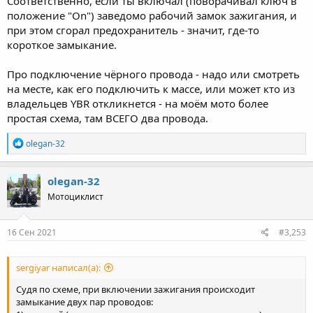
Соответственно, если ты включал (поворачивал ключ в
положение "On") заведомо рабочий замок зажигания, и
при этом сгорал предохранитель - значит, где-то
короткое замыкание.
Про подключение чёрного провода - надо или смотреть
на месте, как его подключить к массе, или может кто из
владельцев YBR откликнется - на моём мото более
простая схема, там ВСЕГО два провода.
R
olegan-32
e
a
c
olegan-32
t
Мотоциклист
i
o
n
s
16 Сен 2021
#3,253
:
sergiyar написал(а):
Судя по схеме, при включении зажигания происходит
замыкание двух пар проводов: