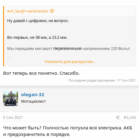
evil_laugh написал(а):
Ну давай с цифрами, не вопрос.
Во-первых, не 38 мм, а 23.2 мм.
Мы передаём мегаватт
переменным
напряжением 220 Вольт.
Нажмите для раскрытия...
Сечение провода при 10 А/мм2: S = 454.5 мм2.
Вот теперь все понятно. Спасибо.
Последнее редактирование:
17 Сен 2021
Из формулы площади имеем
olegan-32
Мотоциклист
Пусть линия имеет длину 1000 метров. Удельное
6 Сен 2021
#3,243
сопротивление меди равно 0.0175 Ом*мм^2/м.Тогда
сопротивление двух медных проводов сечением 454.5 мм^2 и
Что может быть? Полностью потухла вся электрика. АКБ
длиной 1000 м каждый будет:
и предохранитель в порядке.