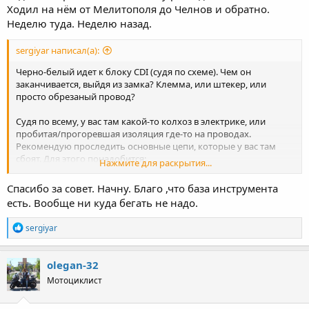
Ходил на нём от Мелитополя до Челнов и обратно.
облицовку, бак (если он закрывает доступ к CDI).
4) Желательно либо заранее прикупить набор клемм-
Неделю туда. Неделю назад.
контактов, либо быть готовым потом по ситуации искать что
нужно.
sergiyar написал(а):
Черно-белый идет к блоку CDI (судя по схеме). Чем он
Это у вас новоприобретённый мотоцикл, или он у вас
заканчивается, выйдя из замка? Клемма, или штекер, или
нормально работал, а потом вдруг резко сломался?
просто обрезаный провод?
Если первое - велика вероятность, что предыдущий хозяин
просто накосячил с подключениями электрики. Если второе -
Судя по всему, у вас там какой-то колхоз в электрике, или
скорее всего, таки что-то где-то окислилось/протёрлось/
пробитая/прогоревшая изоляция где-то на проводах.
прогорело.
Рекомендую проследить основные цепи, которые у вас там
сбоят. Для этого понадобится:
Нажмите для раскрытия...
1) запастись терпением, опционально - чаем.
2) мультиметр с возможностью прозванивать провода (или
Спасибо за совет. Начну. Благо ,что база инструмента
самодельный тестер из батарейки, резистора и светодиода,
есть. Вообще ни куда бегать не надо.
если ничего другого нету)
3) базовый набор инструментов чтобы снять всякую
R
sergiyar
облицовку, бак (если он закрывает доступ к CDI).
e
4) Желательно либо заранее прикупить набор клемм-
a
контактов, либо быть готовым потом по ситуации искать что
c
olegan-32
нужно.
t
Мотоциклист
i
o
Это у вас новоприобретённый мотоцикл, или он у вас
n
нормально работал, а потом вдруг резко сломался?