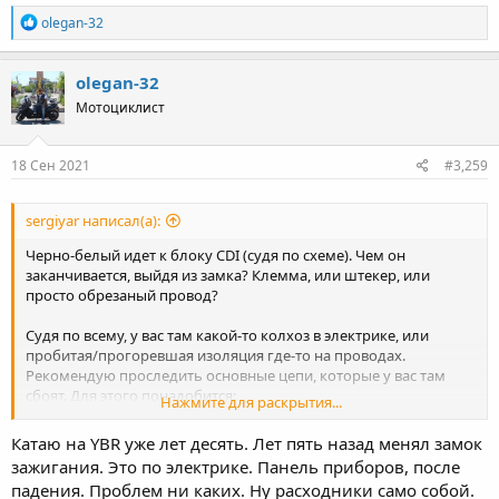
R
olegan-32
e
a
c
olegan-32
t
Мотоциклист
i
o
n
s
18 Сен 2021
#3,259
:
sergiyar написал(а):
Черно-белый идет к блоку CDI (судя по схеме). Чем он
заканчивается, выйдя из замка? Клемма, или штекер, или
просто обрезаный провод?
Судя по всему, у вас там какой-то колхоз в электрике, или
пробитая/прогоревшая изоляция где-то на проводах.
Рекомендую проследить основные цепи, которые у вас там
сбоят. Для этого понадобится:
Нажмите для раскрытия...
1) запастись терпением, опционально - чаем.
2) мультиметр с возможностью прозванивать провода (или
Катаю на YBR уже лет десять. Лет пять назад менял замок
самодельный тестер из батарейки, резистора и светодиода,
зажигания. Это по электрике. Панель приборов, после
если ничего другого нету)
падения. Проблем ни каких. Ну расходники само собой.
3) базовый набор инструментов чтобы снять всякую