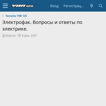
Вход
Регистрация
Yamaha YBR 125
Электрофак. Вопросы и ответы по
электрике.
А
Д
Matros
8 Дек 2007
в
а
т
т
о
а
р
н
т
а
е
ч
м
а
ы
л
а