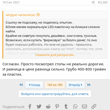
s
18 Сен 2021
#3,260
Если первое - велика вероятность, что предыдущий хозяин
:
просто накосячил с подключениями электрики. Если второе -
скорее всего, таки что-то где-то окислилось/протёрлось/
sergiyar написал(а):
прогорело.
Ссылку не подскажу, но поделюсь опытом.
БОлее-менее нормальную LED-лампочку на Алишке сложно
найти.
Крайне не советую покупать дешёвки.. они очень тусклые.
Возможно, если купить "фирмовую" за безліч денег, то оно
будет хорошо работать. Но мне не удалось - пришлось
колхозить дополнительную лампу на "стоп", потому что, хотя
габарит светит довольно ярко, разницы со "стопом" не
Нажмите для раскрытия...
доставало.
Короче, если не стоит задачи высвободить доп. енергию
Согласен. Просто посмотрел стопы не реально дорогие.
генератора - я бы не стал париться, оставил бы лампу
И разница в цене разница сильно. Грубо 400-800 гривен
накаливания.
за пластик.
@Trash,
почему именно алюминиевое жало?
First
Last
Назад
163 из 169
Вперёд
Войдите или зарегистрируйтесь для ответа.
Facebook
Twitter
Reddit
Pinterest
Tumblr
WhatsApp
Электронная
Ссылка
Поделиться: