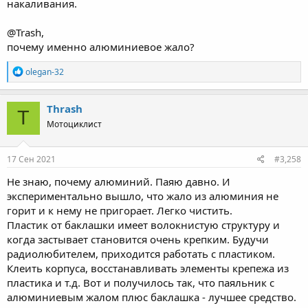
накаливания.
@Trash,
почему именно алюминиевое жало?
R
olegan-32
e
a
c
Thrash
T
t
Мотоциклист
i
o
n
s
17 Сен 2021
#3,258
:
Не знаю, почему алюминий. Паяю давно. И
экспериментально вышло, что жало из алюминия не
горит и к нему не пригорает. Легко чистить.
Пластик от баклашки имеет волокнистую структуру и
когда застывает становится очень крепким. Будучи
радиолюбителем, приходится работать с пластиком.
Клеить корпуса, восстанавливать элементы крепежа из
пластика и т.д. Вот и получилось так, что паяльник с
алюминиевым жалом плюс баклашка - лучшее средство.