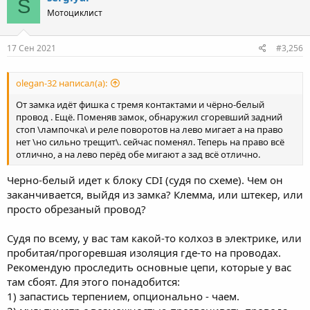
S
t
Мотоциклист
i
o
n
s
17 Сен 2021
#3,256
:
olegan-32 написал(а):
От замка идёт фишка с тремя контактами и чёрно-белый
провод . Ещё. Поменяв замок, обнаружил сгоревший задний
стоп \лампочка\ и реле поворотов на лево мигает а на право
нет \но сильно трещит\. сейчас поменял. Теперь на право всё
отлично, а на лево перёд обе мигают а зад всё отлично.
Черно-белый идет к блоку CDI (судя по схеме). Чем он
заканчивается, выйдя из замка? Клемма, или штекер, или
просто обрезаный провод?
Судя по всему, у вас там какой-то колхоз в электрике, или
пробитая/прогоревшая изоляция где-то на проводах.
Рекомендую проследить основные цепи, которые у вас
там сбоят. Для этого понадобится:
1) запастись терпением, опционально - чаем.