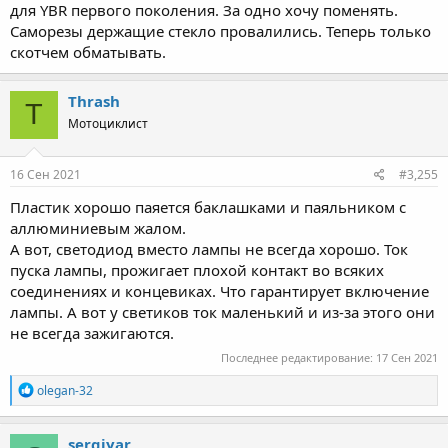
для YBR первого поколения. За одно хочу поменять.
Саморезы держащие стекло провалились. Теперь только
скотчем обматывать.
Thrash
T
Мотоциклист
16 Сен 2021
#3,255
Пластик хорошо паяется баклашками и паяльником с
аллюминиевым жалом.
А вот, светодиод вместо лампы не всегда хорошо. Ток
пуска лампы, прожигает плохой контакт во всяких
соединениях и концевиках. Что гарантирует включение
лампы. А вот у светиков ток маленький и из-за этого они
не всегда зажигаются.
Последнее редактирование:
17 Сен 2021
R
olegan-32
e
a
c
sergiyar