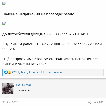
Падение напряжения на проводах равно:
До потребителя доходит 220000 - 159 = 219 841 В.
КПД линии равен 219841/220000 = 0.999277272727 или
99.92%.
Ещё вопросы имеются, зачем поднимать напряжение в
линии и уменьшать ток?
R
CC28
,
Таир
,
Amur
and 1 other person
e
a
c
Palermo
t
Тру байкер
i
o
n
s
31 Авг 2021
#3,242
: