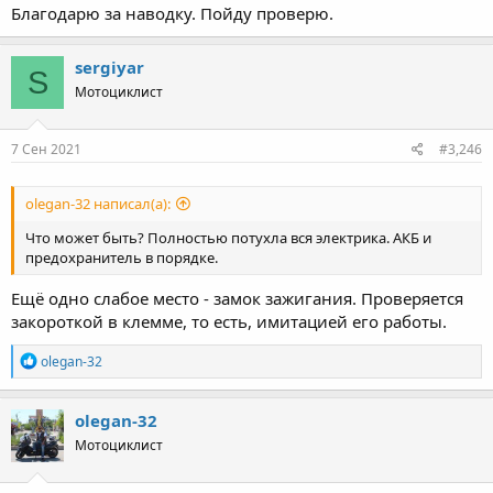
Благодарю за наводку. Пойду проверю.
До потребителя доходит 220000 - 159 = 219 841 В.
КПД линии равен 219841/220000 = 0.999277272727 или 99.92%.
sergiyar
S
Мотоциклист
Ещё вопросы имеются, зачем поднимать напряжение в линии
и уменьшать ток?
7 Сен 2021
#3,246
olegan-32 написал(а):
Что может быть? Полностью потухла вся электрика. АКБ и
предохранитель в порядке.
Ещё одно слабое место - замок зажигания. Проверяется
закороткой в клемме, то есть, имитацией его работы.
R
olegan-32
e
a
c
olegan-32
t
Мотоциклист
i
o
n