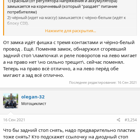
1) красный (от регулятора напряжения и аккумулятора)
замыкается на коричневый (который "раздаёт" питание
потребителям)
2) чёрный (идет на массу) замыкается с чёрно-белым (идёт к
блоку CDI).
Нажмите для раскрытия...
Фразу про "отдельно идущие провода" не понял.
От замка идёт фишка с тремя контактами и чёрно-белый
Соответственно, если ты включал (поворачивал ключ в
провод . Ещё. Поменяв замок, обнаружил сгоревший
положение "On") заведомо рабочий замок зажигания, и при
задний стоп \лампочка\ и реле поворотов на лево мигает
этом сгорал предохранитель - значит, где-то короткое
а на право нет \но сильно трещит\. сейчас поменял.
замыкание.
Теперь на право всё отлично, а на лево перёд обе
Про подключение чёрного провода - надо или смотреть на
мигают а зад всё отлично.
месте, как его подключить к массе, или может кто из
Последнее редактирование:
16 Сен 2021
владельцев YBR откликнется - на моём мото более простая
схема, там ВСЕГО два провода.
olegan-32
Мотоциклист
16 Сен 2021
#3,254
Что бы задний стоп снять, надо предварительно пластик
тоже снять? Кто подскажет ссылочку на диодный стоп