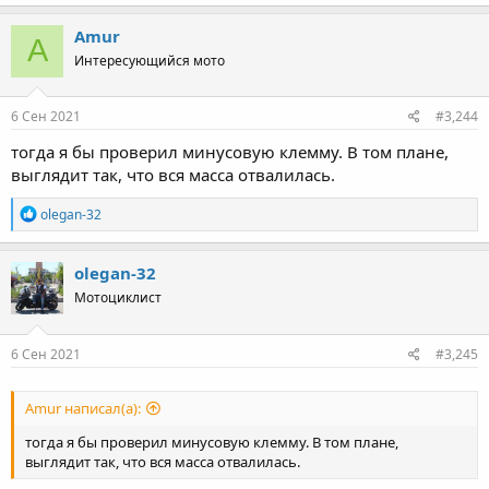
Amur
A
Далее, при токе в 4545 А падение на проводах будет:
Интересующийся мото
6 Сен 2021
#3,244
Как ты видишь, до потребителя в данном случае не дойдёт
ничего. Вся энергия уйдёт в провода. КПД линии равен нулю.
тогда я бы проверил минусовую клемму. В том плане,
выглядит так, что вся масса отвалилась.
________________________________________________________
R
olegan-32
Теперь поднимаем напряжение в тысячу раз. Теперь у нас не
e
220 В, а 220 кВ.
a
c
olegan-32
t
Ток падает в тысячу раз. До 4.54 А.
Мотоциклист
i
o
Пусть уменьшим теперь сечение линии до 1 мм^2.
n
Сопротивление проводов равно
s
6 Сен 2021
#3,245
:
Amur написал(а):
Падение напряжения на проводах равно:
тогда я бы проверил минусовую клемму. В том плане,
выглядит так, что вся масса отвалилась.