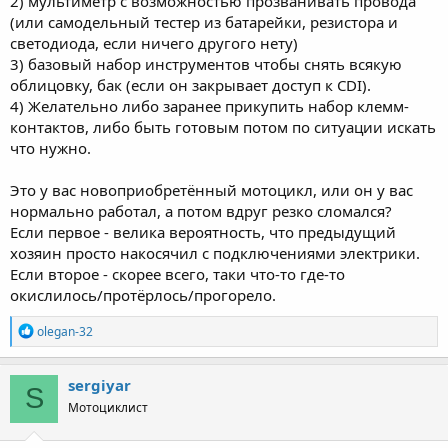
2) мультиметр с возможностью прозванивать провода
(или самодельный тестер из батарейки, резистора и
светодиода, если ничего другого нету)
3) базовый набор инструментов чтобы снять всякую
облицовку, бак (если он закрывает доступ к CDI).
4) Желательно либо заранее прикупить набор клемм-
контактов, либо быть готовым потом по ситуации искать
что нужно.
Это у вас новоприобретённый мотоцикл, или он у вас
нормально работал, а потом вдруг резко сломался?
Если первое - велика вероятность, что предыдущий
хозяин просто накосячил с подключениями электрики.
Если второе - скорее всего, таки что-то где-то
окислилось/протёрлось/прогорело.
R
olegan-32
e
a
c
sergiyar
S
t
Мотоциклист
i
o
n