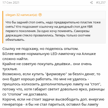
s
17 Сен 2021
#3,257
:
olegan-32 написал(а):
Что бы задний стоп снять, надо предварительно пластик тоже
снять? Кто подскажет ссылочку на диодный стоп для YBR
первого поколения. За одно хочу поменять. Саморезы
держащие стекло провалились. Теперь только скотчем
обматывать.
Ссылку не подскажу, но поделюсь опытом.
БОлее-менее нормальную LED-лампочку на Алишке
сложно найти.
Крайне не советую покупать дешёвки.. они очень
тусклые.
Возможно, если купить "фирмовую" за безліч денег, то
оно будет хорошо работать. Но мне не удалось -
пришлось колхозить дополнительную лампу на "стоп",
потому что, хотя габарит светит довольно ярко, разницы
со "стопом" не доставало.
Короче, если не стоит задачи высвободить доп. енергию
генератора - я бы не стал париться, оставил бы лампу