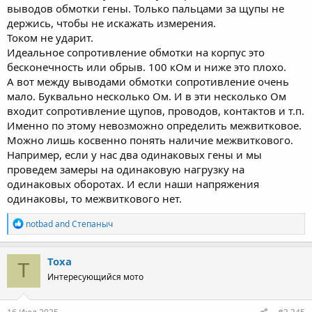
выводов обмотки гены. Только пальцами за щупы не
держись, чтобы не искажать измерения.
Током не ударит.
Идеальное сопротивление обмотки на корпус это
бесконечность или обрыв. 100 кОм и ниже это плохо.
А вот между выводами обмотки сопротивление очень
мало. Буквально несколько Ом. И в эти несколько Ом
входит сопротивление щупов, проводов, контактов и т.п.
Именно по этому невозможно определить межвитковое.
Можно лишь косвенно понять наличие межвиткового.
Например, если у нас два одинаковых гены и мы
проведем замеры на одинаковую нагрузку на
одинаковых оборотах. И если наши напряжения
одинаковы, то межвиткового нет.
R
notbad
and
Степаныч
e
a
c
Toxa
T
t
Интересующийся мото
i
o
n
s