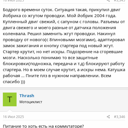
16 Июл 2025
#3,345
:
Бодрого времени суток. Ситуация такая, прикупил двиг
йобрика со жгутом проводки. Мой йобрик 2004 года.
Купленный двиг свежий, с сапуном с головы. Разъемы от
двига свежего и моего разные от датчика положения
коленвала. Решил заменить жгут проводки. Накинул
проводку от нового(с 8пиновыми мозгами), адаптировал
замок зажигания и кнопку стартера под новый жгут.
Стартер крутит, но нет искры. Подозрение на сгоревшие
мозги. Насколько понимаю то все защитные
блокировки(подножка, передача и т.д) блокируют работу
стартера. Но в моем случае крутит, а искры нема. Катушка
рабочая ... Пните плз в нужном направлении. Всем
спасибо )))
Thrash
T
Мотоциклист
16 Июл 2025
#3,346
Питание то хоть есть на коммутаторе?