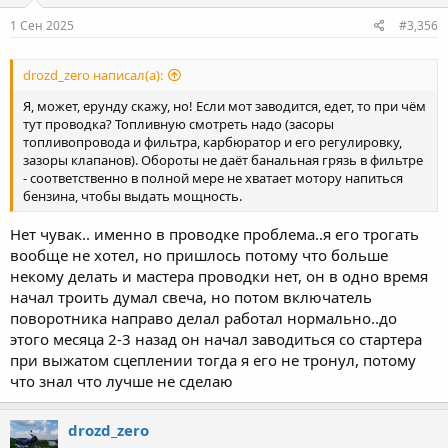
1 Сен 2025
#3,356
drozd_zero написал(а):
Я, может, ерунду скажу, но! Если мот заводится, едет, то при чём
тут проводка? Топливную смотреть надо (засоры
топливопровода и фильтра, карбюратор и его регулировку,
зазоры клапанов). Обороты не даёт банальная грязь в фильтре
- соответственно в полной мере не хватает мотору напиться
бензина, чтобы выдать мощность.
Нет чувак.. именно в проводке проблема..я его трогать
вообще не хотел, но пришлось потому что больше
некому делать и мастера проводки нет, он в одно время
начал троить думал свеча, но потом включатель
поворотника направо делал работал нормально..до
этого месяца 2-3 назад он начал заводиться со стартера
при выжатом сцеплении тогда я его не тронул, потому
что знал что лучше не сделаю
drozd_zero