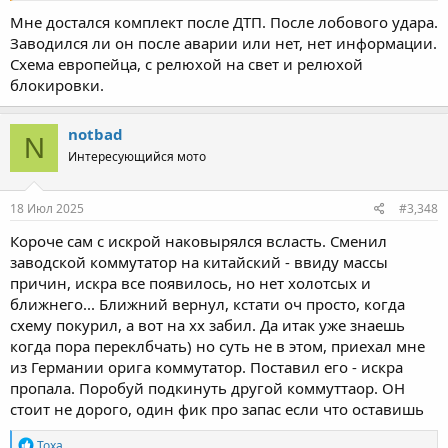
Мне достался комплект после ДТП. После лобового удара.
Заводился ли он после аварии или нет, нет информации.
Схема европейца, с релюхой на свет и релюхой
блокировки.
notbad
N
Интересующийся мото
18 Июл 2025
#3,348
Короче сам с искрой наковырялся всласть. Сменил
заводской коммутатор на китайский - ввиду массы
причин, искра все появилось, но нет холотсых и
ближнего... Ближний вернул, кстати оч просто, когда
схему покурил, а вот на хх забил. Да итак уже знаешь
когда пора переклбчать) но суть не в этом, приехал мне
из Германии орига коммутатор. Поставил его - искра
пропала. Поробуй подкинуть другой коммуттаор. ОН
стоит не дорого, один фик про запас если что оставишь
R
Toxa