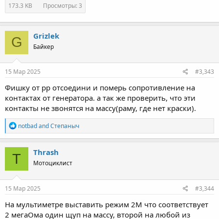
173.3 KB
Просмотры: 3
Grizlek
G
Байкер
15 Мар 2025
#3,343
Фишку от рр отсоедини и померь сопротивление на
контактах от генератора. а так же проверить, что эти
контакты не звонятся на массу(раму, где нет краски).
R
notbad
and
Степаныч
e
a
c
Thrash
T
t
Мотоциклист
i
o
n
s
15 Мар 2025
#3,344
:
На мультиметре выставить режим 2М что соответствует
2 мегаОма один щуп на массу, второй на любой из