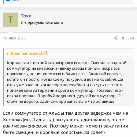
e
a
c
Toxa
T
t
Интересующийся мото
i
o
n
s
18 Июл 2025
#3,349
:
notbad написал(а):
Короче сам с искрой наковырялся всласть. Сменил заводской
коммутатор на китайский - ввиду массы причин, искра все
появилось, но нет холотсых и ближнего... Ближний вернул,
кстати оч просто, когда схему покурил, а вот на хх забил. Да
итак уже знаешь когда пора переклбчать) но суть не в этом,
приехал мне из Германии орига коммутатор. Поставил его -
искра пропала. Поробуй подкинуть другой коммуттаор. ОН
стоит не дорого, один фик про запас если что оставишь
Если коммутатор от Альфы там другая задержка чем на
Хондах(Дио, Лид и т.д) визуально одинаковые, но не
взаимозаменяемые. Поэтому может момент зажигания
быть смещен, и корявые холостые. За совет -