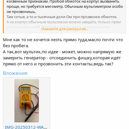
косвенным признакам. Пробой обмоток на корпус вызванить
проще, но требуется мегометр. Обычным мультиметром особо
не прозвонишь.
Там сотые, а то и тысячные доли Ом при прозвонке обмоток.
А на корпус обычным мультиком можно увидеть только прям
металлическое КЗ. Для всего остального нужно высокое
Нажмите для раскрытия...
напряжение. Которое обеспечивает мегометр.
Обычно, если есть сомнения в генераторе, то его легче
Мне как то не хочется лезть прямо туда,масло почти что
перемотать. Благо у наших коней он однофазный и мотать его
без пробега.
не сложно.
А так,вот мультик,по идее - может, можно напрямую же
замерить генератор - отсоединить фишку,которая идёт
прямо от него и прозвонить эти контакты,ведь так?
Вложения
IMG-20250312-WA0012.jpg