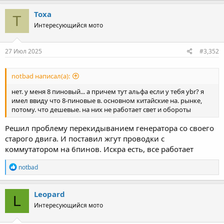
Toxa
T
Интересующийся мото
27 Июл 2025
#3,352
notbad написал(а):
нет. у меня 8 пиновый... а причем тут альфа если у тебя ybr? я
имел ввиду что 8-пиновые в. основном китайские на. рынке,
потому. что дешевые. на них не работает свет и обороты
Решил проблему перекидыванием генератора со своего
старого двига. И поставил жгут проводки с
коммутатором на 6пинов. Искра есть, все работает
R
notbad
e
a
c
Leopard
L
t
Интересующийся мото
i
o
n