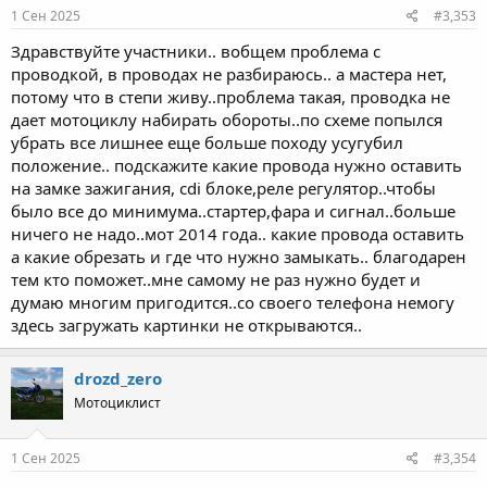
s
1 Сен 2025
#3,353
:
Здравствуйте участники.. вобщем проблема с
проводкой, в проводах не разбираюсь.. а мастера нет,
потому что в степи живу..проблема такая, проводка не
дает мотоциклу набирать обороты..по схеме попылся
убрать все лишнее еще больше походу усугубил
положение.. подскажите какие провода нужно оставить
на замке зажигания, cdi блоке,реле регулятор..чтобы
было все до минимума..стартер,фара и сигнал..больше
ничего не надо..мот 2014 года.. какие провода оставить
а какие обрезать и где что нужно замыкать.. благодарен
тем кто поможет..мне самому не раз нужно будет и
думаю многим пригодится..со своего телефона немогу
здесь загружать картинки не открываются..
drozd_zero
Мотоциклист
1 Сен 2025
#3,354