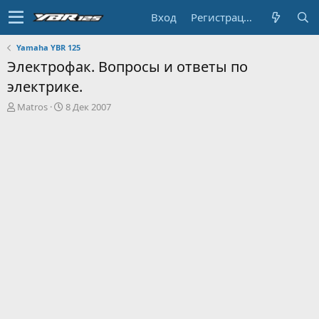
Вход
Регистрация
Yamaha YBR 125
Электрофак. Вопросы и ответы по
электрике.
А
Д
Matros
8 Дек 2007
в
а
т
т
о
а
р
н
т
а
е
ч
м
а
ы
л
а