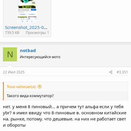
Screenshot_2025-07-18-11-13-59-008_com.android.chrome.jpg
739.5 KB
Просмотры: 1
notbad
N
Интересующийся мото
22 Июл 2025
#3,351
Toxa написал(а):
Такого вида коммутатор?
нет. у меня 8 пиновый... а причем тут альфа если у тебя
ybr? я имел ввиду что 8-пиновые в. основном китайские
на. рынке, потому. что дешевые. на них не работает свет
и обороты