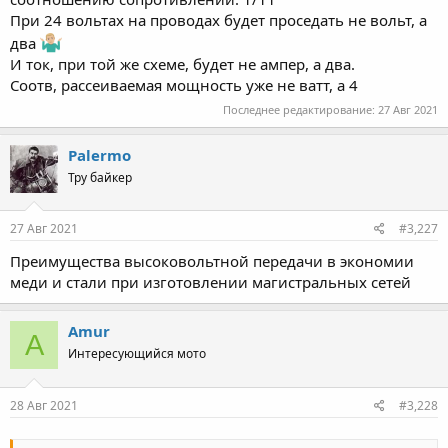
коротко - потери зависят только от ТОКА и сопротивлениия
приводов. падение напрядения I*R, мощьность в проводах
При 24 вольтах на проводах будет проседать не вольт, а
I*I*R. напряжения линии в формулах нет
два
проведите мои рассчеты для источника скажем в 2 вольта
И ток, при той же схеме, будет не ампер, а два.
Соотв, рассеиваемая мощность уже не ватт, а 4
Последнее редактирование:
27 Авг 2021
Palermo
Тру байкер
27 Авг 2021
#3,227
Преимущества высоковольтной передачи в экономии
меди и стали при изготовлении магистральных сетей
Amur
A
Интересующийся мото
28 Авг 2021
#3,228