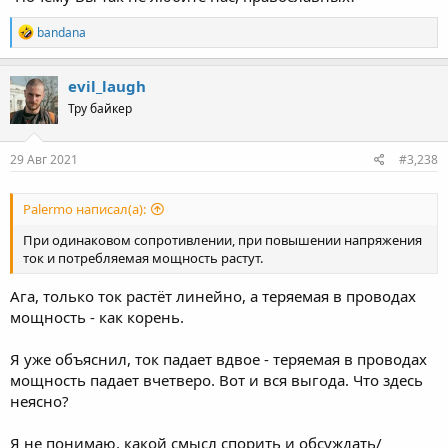
R
bandana
e
a
c
evil_laugh
t
Тру байкер
i
o
n
s
29 Авг 2021
#3,238
:
Palermo написал(а):
При одинаковом сопротивлении, при повышении напряжения
ток и потребляемая мощность растут.
Ага, только ток растёт линейно, а теряемая в проводах
мощность - как корень.
Я уже объяснил, ток падает вдвое - теряемая в проводах
мощность падает вчетверо. Вот и вся выгода. Что здесь
неясно?
Я не понимаю, какой смысл спорить и обсуждать/