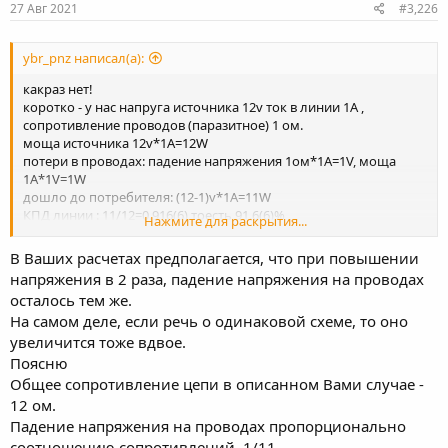
27 Авг 2021
#3,226
ybr_pnz написал(а):
какраз нет!
коротко - у нас напруга источника 12v ток в линии 1A ,
сопротивление проводов (паразитное) 1 ом.
моща источника 12v*1A=12W
потери в проводах: падение напряжения 1ом*1А=1V, моща
1А*1V=1W
дошло до потребителя: (12-1)v*1A=11W
КПД линии : 11/12=0.916(6) тоесть 91.6(6)%
Нажмите для раскрытия...
повысим напряжение в 2 раз и рассчитываем тоже самое для
В Ваших расчетах предполагается, что при повышении
24V, ток 1A , сопротивление проводов (провода теже самые) 1
напряжения в 2 раза, падение напряжения на проводах
ом.
осталось тем же.
моща источника 24v*1A=24W
На самом деле, если речь о одинаковой схеме, то оно
потери в проводах: падение напряжения 1ом*1А=1V, моща
1А*1V=1W (!!! НЕ ИЗМЕНИЛИСЬ)
увеличится тоже вдвое.
дошло до потребителя: (24-1)v*1A=23W
Поясню
КПД линнн: 23/24=.9583(3) тоесть 95.83(3)%
Общее сопротивление цепи в описанном Вами случае -
12 ом.
при дальнейшем повышении напряжениия - всё ещё лучше
Падение напряжения на проводах пропорционально
соотношению сопротивлений. 1/11