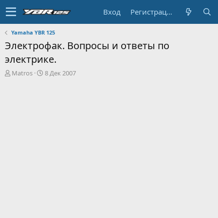
Вход
Регистрация
Yamaha YBR 125
Электрофак. Вопросы и ответы по
электрике.
А
Д
Matros
8 Дек 2007
в
а
т
т
о
а
р
н
т
а
е
ч
м
а
ы
л
а