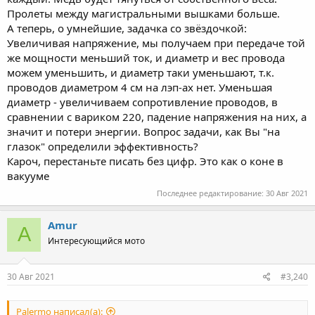
Пролеты между магистральными вышками больше.
А теперь, о умнейшие, задачка со звёздочкой:
Увеличивая напряжение, мы получаем при передаче той
же мощности меньший ток, и диаметр и вес провода
можем уменьшить, и диаметр таки уменьшают, т.к.
проводов диаметром 4 см на лэп-ах нет. Уменьшая
диаметр - увеличиваем сопротивление проводов, в
сравнении с вариком 220, падение напряжения на них, а
значит и потери энергии. Вопрос задачи, как Вы "на
глазок" определили эффективность?
Кароч, перестаньте писать без цифр. Это как о коне в
вакууме
Последнее редактирование:
30 Авг 2021
Amur
A
Интересующийся мото
30 Авг 2021
#3,240
Palermo написал(а):