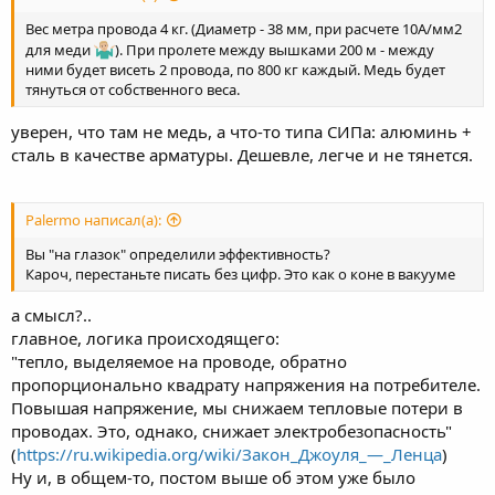
Вес метра провода 4 кг. (Диаметр - 38 мм, при расчете 10А/мм2
для меди
). При пролете между вышками 200 м - между
ними будет висеть 2 провода, по 800 кг каждый. Медь будет
тянуться от собственного веса.
уверен, что там не медь, а что-то типа СИПа: алюминь +
сталь в качестве арматуры. Дешевле, легче и не тянется.
Palermo написал(а):
Вы "на глазок" определили эффективность?
Кароч, перестаньте писать без цифр. Это как о коне в вакууме
а смысл?..
главное, логика происходящего:
"тепло, выделяемое на проводе, обратно
пропорционально квадрату напряжения на потребителе.
Повышая напряжение, мы снижаем тепловые потери в
проводах. Это, однако, снижает электробезопасность"
(
https://ru.wikipedia.org/wiki/Закон_Джоуля_—_Ленца
)
Ну и, в общем-то, постом выше об этом уже было