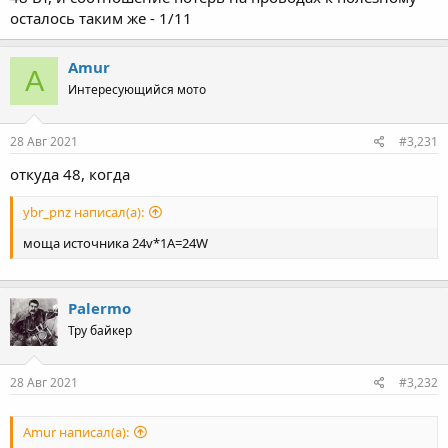
осталось таким же - 1/11
Amur
A
Интересующийся мото
28 Авг 2021
#3,231
откуда 48, когда
ybr_pnz написал(а):
моща источника 24v*1A=24W
Palermo
Тру байкер
28 Авг 2021
#3,232
Amur написал(а):