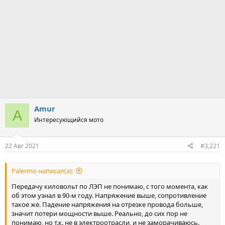
Amur
A
Интересующийся мото
22 Авг 2021
#3,221
Palermo написал(а):
Передачу киловольт по ЛЭП не понимаю, с того момента, как
об этом узнал в 90-м году. Напряжение выше, сопротивление
такое же. Падение напряжения на отрезке провода больше,
значит потери мощности выше. Реально, до сих пор не
понимаю, но т.к. не в электроотрасли, и не заморачиваюсь.