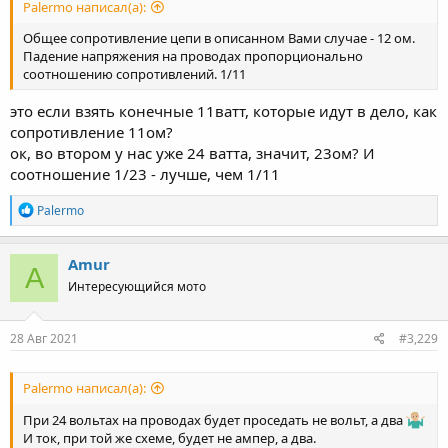
Palermo написал(а):
Общее сопротивление цепи в описанном Вами случае - 12 ом.
Падение напряжения на проводах пропорционально
соотношению сопротивлений. 1/11
это если взять конечные 11ватт, которые идут в дело, как
сопротивление 11ом?
ок, во втором у нас уже 24 ватта, значит, 23ом? И
соотношение 1/23 - лучше, чем 1/11
R
Palermo
e
a
c
Amur
A
t
Интересующийся мото
i
o
n
s
28 Авг 2021
#3,229
:
Palermo написал(а):
При 24 вольтах на проводах будет проседать не вольт, а два
И ток, при той же схеме, будет не ампер, а два.