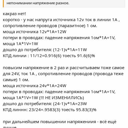
непонимании напряжение разное.
какраз нет!
коротко - у нас напруга источника 12v ток в линии 1A ,
сопротивление проводов (паразитное) 1 ом.
моща источника 12v*1A=12W
потери в проводах: падение напряжения 1ом*1А=1V,
моща 1А*1V=1W
дошло до потребителя: (12-1)v*1A=11W
КПД линии : 11/12=0.916(6) тоесть 91.6(6)%
повысим напряжение в 2 раз и рассчитываем тоже самое
для 24V, ток 1A , сопротивление проводов (провода теже
самые) 1 ом.
моща источника 24v*1A=24W
потери в проводах: падение напряжения 1ом*1А=1V,
моща 1А*1V=1W (!!! НЕ ИЗМЕНИЛИСЬ)
дошло до потребителя: (24-1)v*1A=23W
КПД линнн: 23/24=.9583(3) тоесть 95.83(3)%
при дальнейшем повышении напряжениия - всё ещё
лучше