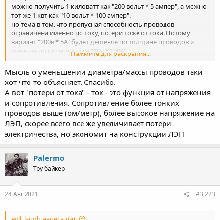
можно получить 1 киловатт как "200 вольт * 5 ампер", а можно
тот же 1 квт как "10 вольт * 100 ампер".
но тема в том, что пропусная способность проводов
ограничена именно по току, потери тоже от тока. Потому
вариант "200в * 5А" будет дешевле по толщине проводов и
меньше по потерям, чем "10в * 100А"
Нажмите для раскрытия...
Так же и на ЛЭП для передачи задирают напряжение для
уменьшения тока.
Мысль о уменьшении диаметра/массы проводов таки
хот что-то объясняет. Спасибо.
А вот "потери от тока" - ток - это функция от напряжения
и сопротивления. Сопротивление более тонких
проводов выше (ом/метр), более высокое напряжение на
ЛЭП, скорее всего все же увеличивает потери
электричества, но экономит на конструкции ЛЭП
Palermo
Тру байкер
24 Авг 2021
#3,223
evil_laugh написал(а):