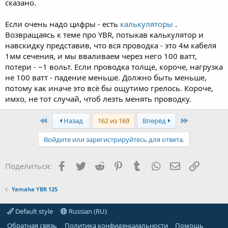
сказано.
Если очень надо цифры - есть
калькуляторы
.
Возвращаясь к теме про YBR, потыкав калькулятор и
навскидку представив, что вся проводка - это 4м кабеля
1мм сечения, и мы вваливаем через него 100 ватт,
потери - ~1 вольт. Если проводка толще, короче, нагрузка
не 100 ватт - падение меньше. Должно быть меньше,
потому как иначе это всё бы ощутимо грелось. Короче,
имхо, не тот случай, чтоб лезть менять проводку.
First
Last
Назад
162 из 169
Вперёд
Войдите или зарегистрируйтесь для ответа.
Facebook
Twitter
Reddit
Pinterest
Tumblr
WhatsApp
Электронная
Ссылка
Поделиться:
Yamaha YBR 125
Default style
Russian (RU)
Обратная связь
Политика конфиденциальности
Помощь