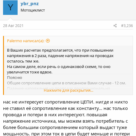
ybr_pnz
Y
Мотоциклист
28 Авг 2021
#3,236
Palermo написал(а):
В Ваших расчетах предполагается, что при повышении
напряжения в 2 раза, падение напряжения на проводах
осталось тем же.
На самом деле, если речь о одинаковой схеме, то оно
увеличится тоже вдвое.
Поясню
Общее сопротивление цепи в описанном Вами случае - 12 ом.
Падение напряжения на проводах пропорционально
Нажмите для раскрытия...
соотношению сопротивлений. 1/11
При 24 вольтах на проводах будет проседать не вольт, а два
нас не интересует сопротивление ЦЕПИ. нигде и никто
И ток, при той же схеме, будет не ампер, а два.
не ставил её сопротивление как константу... нас только
Соотв, рассеиваемая мощность уже не ватт, а 4
провода и потери в них интересуют. повышая
напряжение источника, мы можем взять потребитель с
более большим сопротивлением который выдаст туже
мощьность. при этом ток в цепи будет меньше и потери