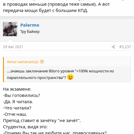
в проводах меньше (провода теже самые). А вот
передача мощи будет с большим КПД.
Palermo
Тру байкер
29 Авг 2021
#3,237
Amur написал(а):
....знаешь заклинание 80ого уровня "+100% мощности из
параллельного пространства"?
На экзамене:
-Вы готовились?
-Да. Я читала.
-Что читали?
-Отче наш.
Препод ставит в зачётку "не зачёт".
Студентка, видя это:
-Почему Вы так не любите нас, православных?