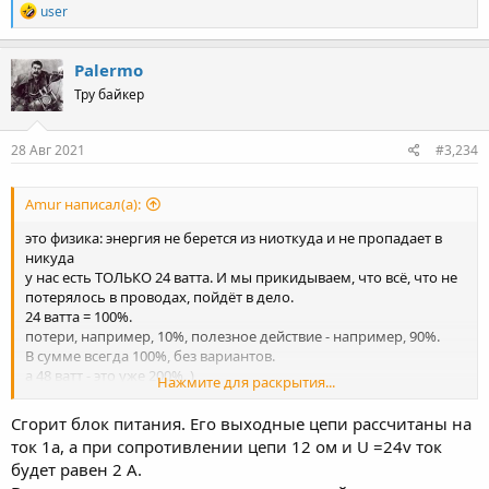
R
user
e
a
c
Palermo
t
Тру байкер
i
o
n
s
28 Авг 2021
#3,234
:
Amur написал(а):
это физика: энергия не берется из ниоткуда и не пропадает в
никуда
у нас есть ТОЛЬКО 24 ватта. И мы прикидываем, что всё, что не
потерялось в проводах, пойдёт в дело.
24 ватта = 100%.
потери, например, 10%, полезное действие - например, 90%.
В сумме всегда 100%, без вариантов.
а 48 ватт - это уже 200%. )
Нажмите для раскрытия...
знаешь заклинание 80ого уровня "+100% мощности из
параллельного пространства"?
Сгорит блок питания. Его выходные цепи рассчитаны на
ток 1а, а при сопротивлении цепи 12 ом и U =24v ток
будет равен 2 А.