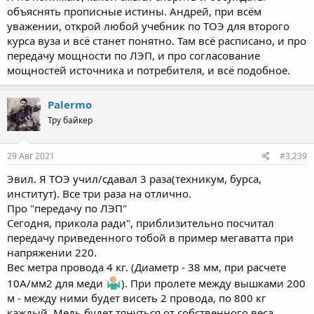
объяснять прописные истины. Андрей, при всём
уважении, открой любой учебник по ТОЭ для второго
курса вуза и всё станет понятно. Там всё расписано, и про
передачу мощности по ЛЭП, и про согласование
мощностей источника и потребителя, и всё подобное.
Palermo
Тру байкер
29 Авг 2021
#3,239
Эвил. Я ТОЭ учил/сдавал 3 раза(техникум, бурса,
институт). Все три раза на отлично.
Про "передачу по ЛЭП"
Сегодня, прикола ради", приблизительно посчитал
передачу приведенного тобой в пример мегаватта при
напряжении 220.
Вес метра провода 4 кг. (Диаметр - 38 мм, при расчете
10А/мм2 для меди
). При пролете между вышками 200
м - между ними будет висеть 2 провода, по 800 кг
каждый. Медь будет тянуться от собственного веса.