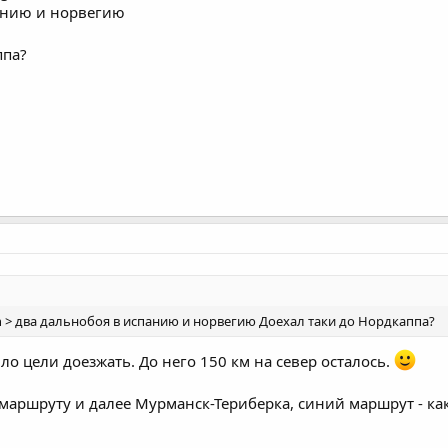
анию и норвегию
ппа?
gh > два дальнобоя в испанию и норвегию Доехал таки до Нордкаппа?
ло цели доезжать. До него 150 км на север осталось.
маршруту и далее Мурманск-Териберка, синий маршрут - как