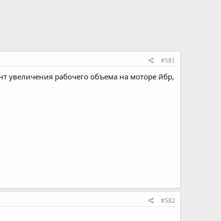
#581
т увеличения рабочего объема на моторе йбр,
#582