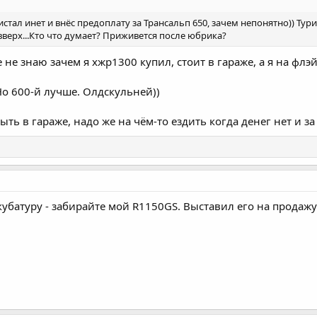
истал инет и внёс предоплату за Трансальп 650, зачем непонятно)) Ту
 вверх...Кто что думает? Приживется после юбрика?
е не знаю зачем я хжр1300 купил, стоит в гараже, а я на флэ
Но 600-й лучше. Олдскульней))
ыть в гараже, надо же на чём-то ездить когда денег нет и з
батуру - забирайте мой R1150GS. Выставил его на продажу