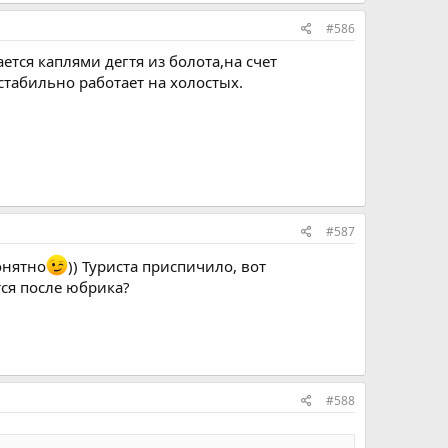
#586
тся каплями дегтя из болота,на счет
стабильно работает на холостых.
#587
онятно
)) Туриста приспичило, вот
тся после юбрика?
#588