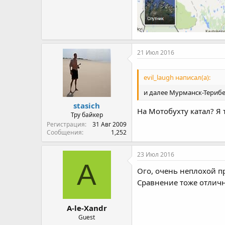
21 Июл 2016
evil_laugh написал(а):
и далее Мурманск-Терибе
stasich
На Мотобухту катал? Я т
Тру байкер
Регистрация
31 Авг 2009
Сообщения
1,252
23 Июл 2016
A
Ого, очень неплохой п
Сравнение тоже отлич
A-le-Xandr
Guest