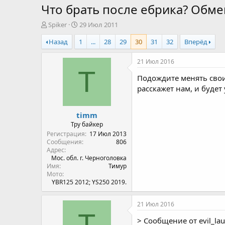
Что брать после ебрика? Обм
А
Д
Spiker
29 Июл 2011
в
а
Назад
1
...
28
29
30
31
32
Вперёд
т
т
о
а
р
н
21 Июл 2016
т
а
T
Подождите менять сво
е
ч
м
а
расскажет нам, и будет
ы
л
а
timm
Тру байкер
Регистрация
17 Июл 2013
Сообщения
806
Адрес
Мос. обл. г. Черноголовка
Имя
Тимур
Мото
YBR125 2012; YS250 2019.
21 Июл 2016
T
> Сообщение от evil_la