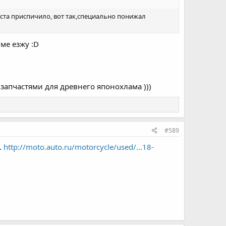
риста приспичило, вот так,специально понижал
йме езжу :D
а запчастями для древнего японохлама )))
#589
.
http://moto.auto.ru/motorcycle/used/...18-