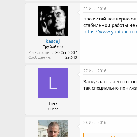
23 Июл 2016
про китай все верно о
стабильной работы не с
https://www.youtube.co
kascej
Тру байкер
Регистрация
30 Сен 2007
Сообщения
29,643
27 Июл 2016
L
Заскучалось чего то, п
так,специально понижал
Lee
Guest
28 Июл 2016