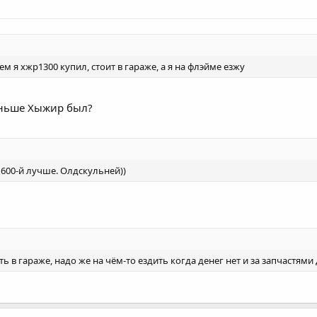
ем я хжр1300 купил, стоит в гараже, а я на флэйме езжу
еньше Хыжир был?
 600-й лучше. Олдскульней))
ь в гараже, надо же на чём-то ездить когда денег нет и за запчастями