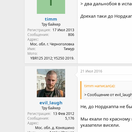
> два дальнобоя в исп
Доехал таки до Нордка
timm
Тру байкер
Регистрация
17 Июл 2013
Сообщения
806
Адрес
Мос. обл. г. Черноголовка
Имя
Тимур
Мото
YBR125 2012; YS250 2019.
21 Июл 2016
timm написал(а):
> Сообщение от evil_lau
evil_laugh
Не, до Нордкаппа не бы
Тру байкер
Регистрация
13 Фев 2012
Сообщения
5,176
Мы ехали по красному 
Адрес
указатели висели.
Мос. обл. д. Коняшино