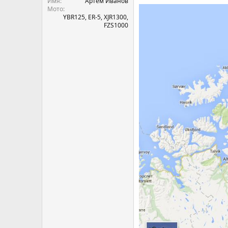
Имя
Артём Иванов
Мото
YBR125, ER-5, XJR1300,
FZS1000