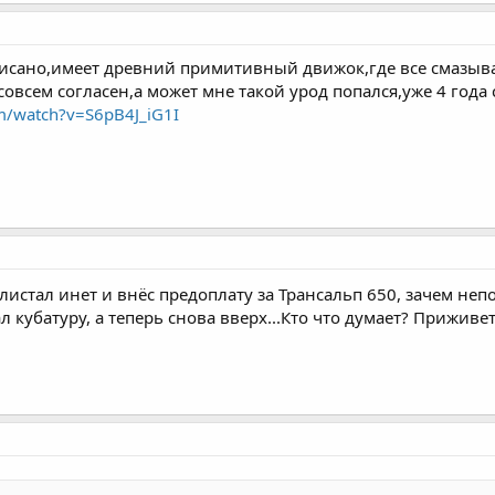
писано,имеет древний примитивный движок,где все смазывае
овсем согласен,а может мне такой урод попался,уже 4 года 
m/watch?v=S6pB4J_iG1I
олистал инет и внёс предоплату за Трансальп 650, зачем неп
 кубатуру, а теперь снова вверх...Кто что думает? Приживе