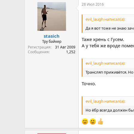
28 Июл 2016
evil_laugh написал(а):
Да я вот тоже не знаю зач
stasich
Таже хрень с Гусем.
Тру байкер
А у тебя же вроде пом
Регистрация
31 Авг 2009
Сообщения
1,252
evil_laugh написал(а):
Трансляп приживётся. Но
Точно.
evil_laugh написал(а):
Но ёбр всегда должен быт