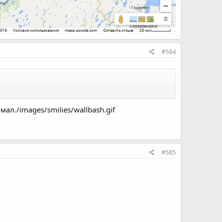
#584
ал./images/smilies/wallbash.gif
#585