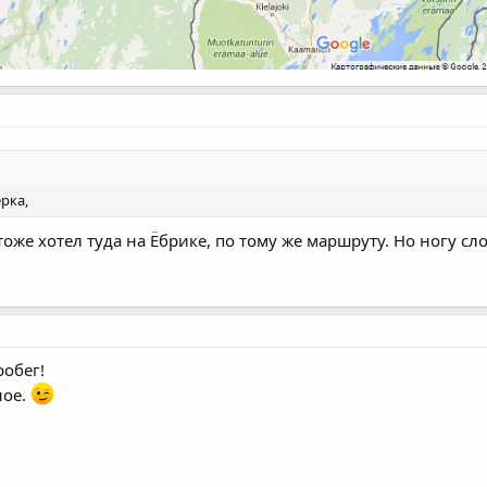
рка,
оже хотел туда на Ёбрике, по тому же маршруту. Но ногу слом
робег!
ное.