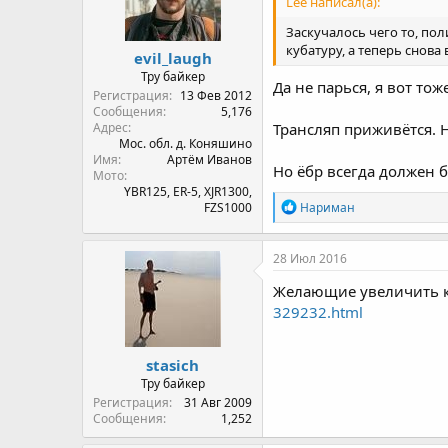
Lee написал(а):
Заскучалось чего то, пол
кубатуру, а теперь снова
evil_laugh
Тру байкер
Да не парься, я вот тож
Регистрация
13 Фев 2012
Сообщения
5,176
Адрес
Трансляп приживётся. 
Мос. обл. д. Коняшино
Имя
Артём Иванов
Но ёбр всегда должен б
Мото
YBR125, ER-5, XJR1300,
R
FZS1000
Нариман
e
a
c
28 Июл 2016
t
i
Желающие увеличить ку
o
329232.html
n
s
:
stasich
Тру байкер
Регистрация
31 Авг 2009
Сообщения
1,252