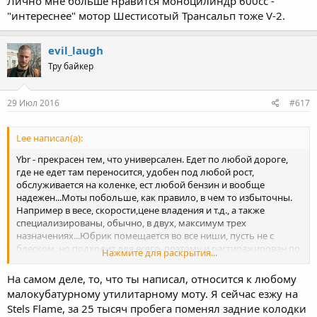
Лично мне больше нравится моноцилиндр 600сс -
"интереснее" мотор Шестисотый Трансальп тоже V-2.
evil_laugh
Тру байкер
29 Июл 2016
#617
Lee написал(а):
Ybr - прекрасен тем, что универсален. Едет по любой дороге,
где не едет там переносится, удобен под любой рост,
обслуживается на коленке, ест любой бензин и вообще
надежен...Моты побольше, как правило, в чем то избыточны.
Например в весе, скорости,цене владения и т.д., а также
специализированы, обычно, в двух, максимум трех
назначениях...Юбрик помещается во все ниши, пусть не с
блеском, но подходит для всего, поэтому и растиражирован по
Нажмите для раскрытия...
миру миллионами экземплярами... За что и любим...
На самом деле, то, что ты написал, относится к любому
малокубатурному утилитарному моту. Я сейчас езжу на
Stels Flame, за 25 тысяч пробега поменял задние колодки