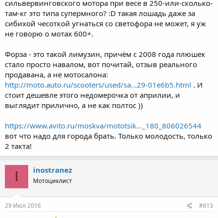
сильвервинговского мотора при весе в 250-или-сколько-
там-кг это типа супермного? :D такая лошадь даже за
сибихой чесоткой угнаться со светофора не может, я уж
не говорю о мотах 600+.
Форза - это такой лимузин, причём с 2008 года плюшек
стало просто навалом, вот почитай, отзыв реального
продавана, а не мотосалона:
http://moto.auto.ru/scooters/used/sa...29-01e6b5.html
. И
стоит дешевле этого недомерочка от априлии, и
выглядит прилично, а не как полтос ))
https://www.avito.ru/moskva/mototsik..._180_806026544
вот что надо для города брать. Только молодость, только
2 такта!
inostranez
I
Мотоциклист
29 Июл 2016
#613