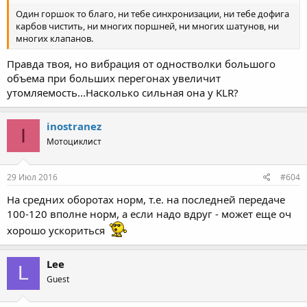
Один горшок то благо, ни тебе синхронизации, ни тебе дофига
карбов чистить, ни многих поршней, ни многих шатунов, ни
многих клапанов.
Правда твоя, но вибрация от одностволки большого
объема при больших перегонах увеличит
утомляемость...Насколько сильная она у KLR?
inostranez
I
Мотоциклист
29 Июл 2016
#604
На средних оборотах норм, т.е. на последней передаче
100-120 вполне норм, а если надо вдруг - может еще оч
хорошо ускориться
Lee
L
Guest