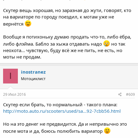
Скутер вещь хорошая, но заразная до жути, говорят, кто
на вариаторе по городу поездил, к мотам уже не
вернётся
Вообще я потихоньку думаю продать что-то, либо ёбра,
либо флэйма. Бабло за хыжа отдавать надо
но так
неохота... чувствую, буду всё же не пить, не есть, но
моты не продам.
inostranez
I
Мотоциклист
29 Июл 2016
#609
Скутер если брать, то нормальный - такого плана:
http://moto.auto.ru/scooters/used/sa...92-7cbb56.html
Но на это денег не предвидится. Да и непривычно это
после мота и да, боюсь полюбить вариатор