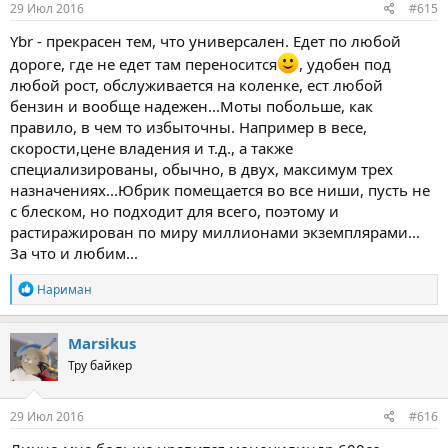
29 Июл 2016
#615
Ybr - прекрасен тем, что универсален. Едет по любой
дороге, где не едет там переносится
, удобен под
любой рост, обслуживается на коленке, ест любой
бензин и вообще надежен...Моты побольше, как
правило, в чем то избыточны. Например в весе,
скорости,цене владения и т.д., а также
специализированы, обычно, в двух, максимум трех
назначениях...Юбрик помещается во все ниши, пусть не
с блеском, но подходит для всего, поэтому и
растиражирован по миру миллионами экземплярами...
За что и любим...
R
Нариман
e
a
c
Marsikus
t
Тру байкер
i
o
n
s
29 Июл 2016
#616
: