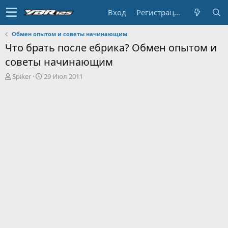
Вход
Регистрация
Обмен опытом и советы начинающим
Что брать после ебрика? Обмен опытом и
советы начинающим
А
Д
Spiker
29 Июл 2011
в
а
т
т
о
а
р
н
т
а
е
ч
м
а
ы
л
а