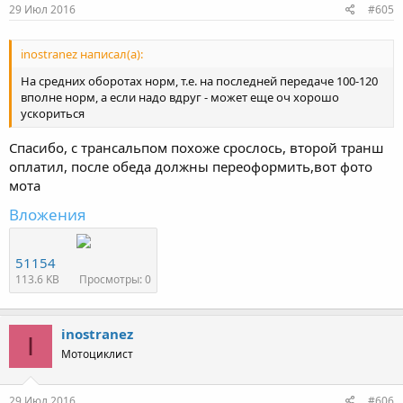
29 Июл 2016
#605
inostranez написал(а):
На средних оборотах норм, т.е. на последней передаче 100-120
вполне норм, а если надо вдруг - может еще оч хорошо
ускориться
Спасибо, с трансальпом похоже срослось, второй транш
оплатил, после обеда должны переоформить,вот фото
мота
Вложения
51154
113.6 KB
Просмотры: 0
inostranez
I
Мотоциклист
29 Июл 2016
#606