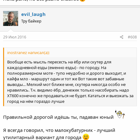
evil_laugh
Тру байкер
29 Июл 2016
#608
inostranez написал(а):
Вообще есть мысль пересесть на ёбр или скутер для
каждодневной езды (еменно езды) - по городу. На
полноразмерном моте - тупо неудобно и дорого выходит, и
кайфа мло - маршрут один и тот же Вот такие вот забавные
выводы... Мелкий мот ближе мне, скутера никогда особо не
нравились. Т.ч. видимо ёбр, денежек только насобирать надо
ХТ600 конечно же продаваться не будет. Кататься и выезжать за
город на нём гораздо лучше
Правильной дорогой идёшь ты, падаван юный
Я всегда говорил, что малокубатурник - лучший
утилитарный вариант для города