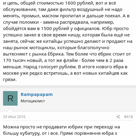
и цепь, общей стоимостью 1600 рублей, вот и всё
обслуживание, там даже фильтр воздушный не надо
менять, промыл, маслом пропитал и дальше поехал. А в
случае поломки - замена распредвала, например,
обойдётся вам в 1500 рублей у официалов. Юбр просто
успешно занял в свое время нишу, которая была ещё не
занята, сейчас же китайцы успешно делают и продают на
наш рынок мотоциклы, которые благополучно
вытесняют с рынка Ёбрика. Тем более что ёбрик стоит от
170 тысяч новый, а тот же флэйм - более чем в 2 раза
меньше. Народ голосует рублём. В итоге нового ёбра в
москве уже редко встретишь, а вот новых китайцев как
грязи.
Rampapapam
R
Мотоциклист
29 Июл 2016
#618
Можна просто не продавати юбрик при переході на
більшу кубатуру, от і все. Прямі порівняння юбра з