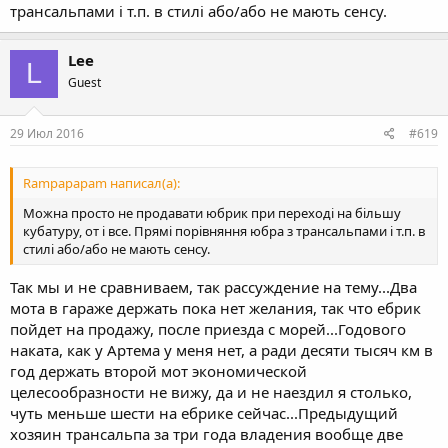
трансальпами і т.п. в стилі або/або не мають сенсу.
Lee
L
Guest
29 Июл 2016
#619
Rampapapam написал(а):
Можна просто не продавати юбрик при переході на більшу
кубатуру, от і все. Прямі порівняння юбра з трансальпами і т.п. в
стилі або/або не мають сенсу.
Так мы и не сравниваем, так рассуждение на тему...Два
мота в гараже держать пока нет желания, так что ебрик
пойдет на продажу, после приезда с морей...Годового
наката, как у Артема у меня нет, а ради десяти тысяч км в
год держать второй мот экономической
целесообразности не вижу, да и не наездил я столько,
чуть меньше шести на ебрике сейчас...Предыдущий
хозяин трансальпа за три года владения вообще две