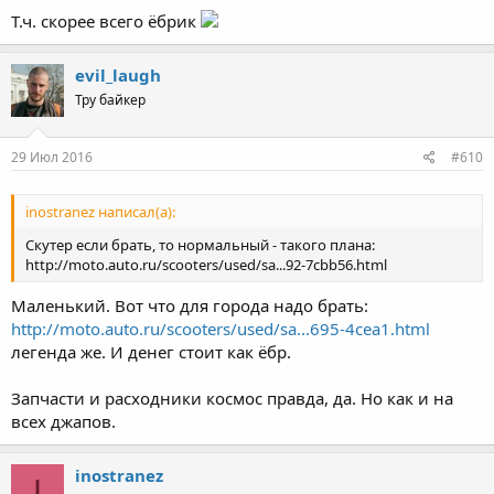
Т.ч. скорее всего ёбрик
evil_laugh
Тру байкер
29 Июл 2016
#610
inostranez написал(а):
Скутер если брать, то нормальный - такого плана:
http://moto.auto.ru/scooters/used/sa...92-7cbb56.html
Маленький. Вот что для города надо брать:
http://moto.auto.ru/scooters/used/sa...695-4cea1.html
легенда же. И денег стоит как ёбр.
Запчасти и расходники космос правда, да. Но как и на
всех джапов.
inostranez
I