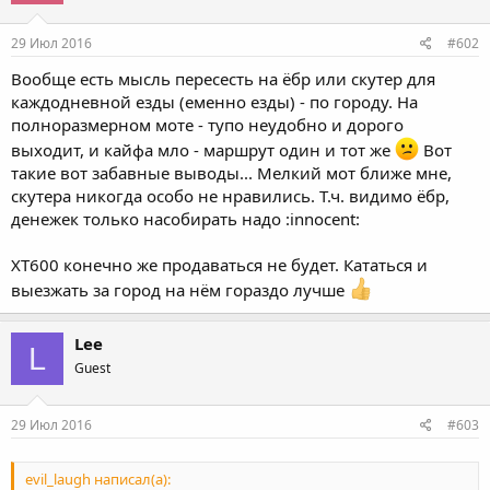
29 Июл 2016
#602
Вообще есть мысль пересесть на ёбр или скутер для
каждодневной езды (еменно езды) - по городу. На
полноразмерном моте - тупо неудобно и дорого
выходит, и кайфа мло - маршрут один и тот же
Вот
такие вот забавные выводы... Мелкий мот ближе мне,
скутера никогда особо не нравились. Т.ч. видимо ёбр,
денежек только насобирать надо :innocent:
ХТ600 конечно же продаваться не будет. Кататься и
выезжать за город на нём гораздо лучше
Lee
L
Guest
29 Июл 2016
#603
evil_laugh написал(а):