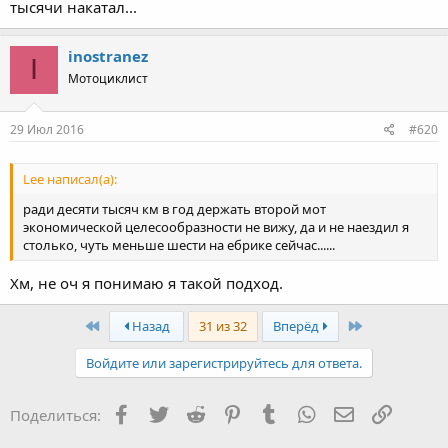
тысячи накатал...
inostranez
I
Мотоциклист
29 Июл 2016
#620
Lee написал(а):
ради десяти тысяч км в год держать второй мот
экономической целесообразности не вижу, да и не наездил я
столько, чуть меньше шести на ебрике сейчас......
Хм, не оч я понимаю я такой подход.
First
Last
Назад
31 из 32
Вперёд
Войдите или зарегистрируйтесь для ответа.
Facebook
Twitter
Reddit
Pinterest
Tumblr
WhatsApp
Электронная
Ссылка
Поделиться: