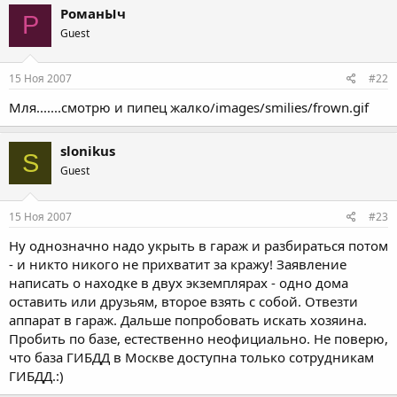
РоманЫч
Р
Guest
15 Ноя 2007
#22
Мля.......смотрю и пипец жалко/images/smilies/frown.gif
slonikus
S
Guest
15 Ноя 2007
#23
Ну однозначно надо укрыть в гараж и разбираться потом
- и никто никого не прихватит за кражу! Заявление
написать о находке в двух экземплярах - одно дома
оставить или друзьям, второе взять с собой. Отвезти
аппарат в гараж. Дальше попробовать искать хозяина.
Пробить по базе, естественно неофициально. Не поверю,
что база ГИБДД в Москве доступна только сотрудникам
ГИБДД.:)