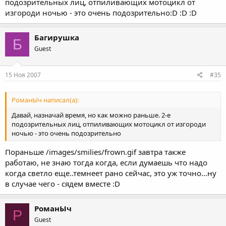
подозрительных лиц, отпиливающих мотоцикл от
изгороди ночью - это очень подозрительно:D :D :D
Багирушка
Б
Guest
15 Ноя 2007
#35
РоманЫч написал(а):
Давай, назначай время, но как можно раньше. 2-е
подозрительных лиц, отпиливающих мотоцикл от изгороди
ночью - это очень подозрительно
Пораньше /images/smilies/frown.gif завтра также
работаю, не знаю тогда когда, если думаешь что надо
когда светло еще..темнеет рано сейчас, это уж точно...ну
в случае чего - сядем вместе :D
РоманЫч
Р
Guest