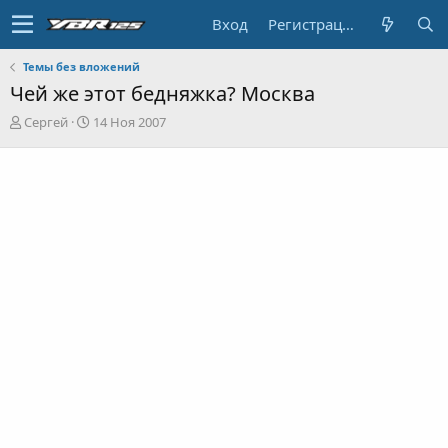
Вход
Регистрация
Темы без вложений
Чей же этот бедняжка? Москва
А
Д
Сергей
14 Ноя 2007
в
а
т
т
о
а
р
н
т
а
е
ч
м
а
ы
л
а