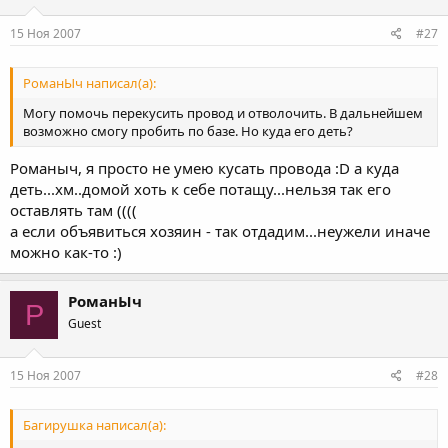
15 Ноя 2007
#27
РоманЫч написал(а):
Могу помочь перекусить провод и отволочить. В дальнейшем
возможно смогу пробить по базе. Но куда его деть?
Романыч, я просто не умею кусать провода :D а куда
деть...хм..домой хоть к себе потащу...нельзя так его
оставлять там ((((
а если объявиться хозяин - так отдадим...неужели иначе
можно как-то :)
РоманЫч
Р
Guest
15 Ноя 2007
#28
Багирушка написал(а):