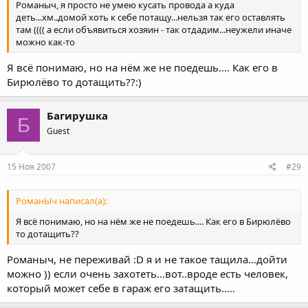
Романыч, я просто не умею кусать провода а куда
деть...хм..домой хоть к себе потащу...нельзя так его оставлять
там (((( а если объявиться хозяин - так отдадим...неужели иначе
можно как-то
Я всё понимаю, но на нём же не поедешь.... Как его в
Бирюлёво то дотащить??:)
Багирушка
Б
Guest
15 Ноя 2007
#29
РоманЫч написал(а):
Я всё понимаю, но на нём же не поедешь.... Как его в Бирюлёво
то дотащить??
Романыч, не переживай :D я и не такое тащила...дойти
можно )) если очень захотеть...вот..вроде есть человек,
который может себе в гараж его затащить.....