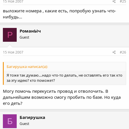
15 Ноя 2007
#25
выложите номера , какие есть, попробую узнать что-
нибудь...
РоманЫч
Р
Guest
15 Ноя 2007
#26
Багирушка написал(а):
Я тоже так думаю....надо что-то делать, не оставлять его так кто
за эту идею? кто поможет?
Могу помочь перекусить провод и отволочить. В
дальнейшем возможно смогу пробить по базе. Но куда
его деть?
Багирушка
Б
Guest