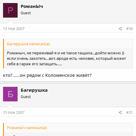
РоманЫч
Р
Guest
15 Ноя 2007
#30
Багирушка написал(а):
Романыч, не переживай я и не такое тащила...дойти можно ))
если очень захотеть...вот..вроде есть человек, который может
себе в гараж его затащить.....
кто?......он рядом с Коломенское живёт?
Багирушка
Б
Guest
15 Ноя 2007
#31
РоманЫч написал(а):