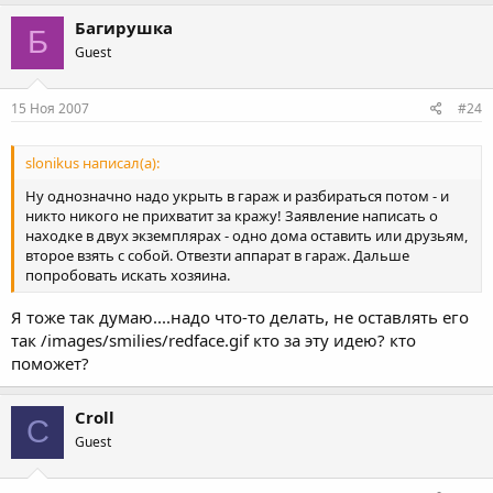
Багирушка
Б
Guest
15 Ноя 2007
#24
slonikus написал(а):
Ну однозначно надо укрыть в гараж и разбираться потом - и
никто никого не прихватит за кражу! Заявление написать о
находке в двух экземплярах - одно дома оставить или друзьям,
второе взять с собой. Отвезти аппарат в гараж. Дальше
попробовать искать хозяина.
Я тоже так думаю....надо что-то делать, не оставлять его
так /images/smilies/redface.gif кто за эту идею? кто
поможет?
Croll
C
Guest