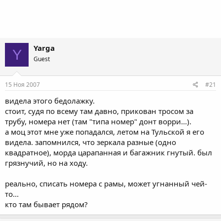
Yarga
Y
Guest
15 Ноя 2007
#21
видела этого бедолажку.
стоит, судя по всему там давно, прикован тросом за
трубу, номера нет (там "типа номер" донт ворри...).
а моц этот мне уже попадался, летом на Тульской я его
видела. запомнился, что зеркала разные (одно
квадратное), морда царапанная и багажник гнутый. был
грязнучий, но на ходу.
реально, списать номера с рамы, может угнанный чей-
то...
кто там бывает рядом?