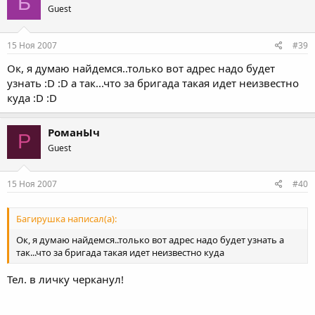
Б
Guest
15 Ноя 2007
#39
Ок, я думаю найдемся..только вот адрес надо будет
узнать :D :D а так...что за бригада такая идет неизвестно
куда :D :D
РоманЫч
Р
Guest
15 Ноя 2007
#40
Багирушка написал(а):
Ок, я думаю найдемся..только вот адрес надо будет узнать а
так...что за бригада такая идет неизвестно куда
Тел. в личку черканул!