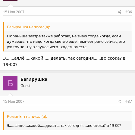
15 Ноя 2007
#36
Багирушка написал(а):
Пораньше завтра также работаю, не знаю тогда когда, если
думаешь что надо когда светло еще..темнеет рано сейчас, это
уж точно...ну в случае чего - сядем вместе
Э.......аллё.....какой......делать, так сегодня......во скока? в
19-00?
Багирушка
Б
Guest
15 Ноя 2007
#37
РоманЫч написал(а):
Э.......аллё.....какой......делать, так сегодня......во скока? в 19-00?