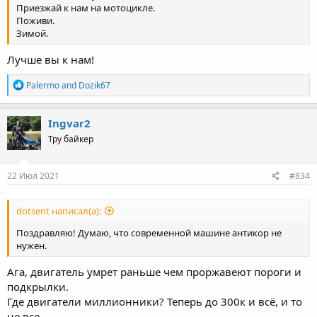
Приезжай к нам на мотоцикле.
Поживи.
Зимой.
Лучше вы к нам!
R
Palermo
and
Dozik67
e
a
c
Ingvar2
t
Тру байкер
i
o
n
s
22 Июл 2021
#834
:
dotsent написал(а):
Поздравляю! Думаю, что современной машине антикор не
нужен.
Ага, двигатель умрет раньше чем проржавеют пороги и
подкрылки.
Где двигатели миллионники? Теперь до 300к и всё, и то
не все.