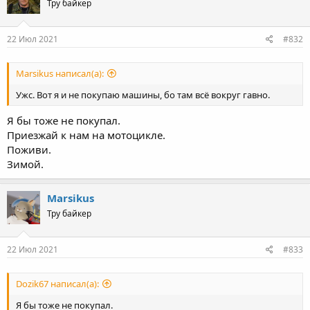
Тру байкер
i
o
n
s
22 Июл 2021
#832
:
Marsikus написал(а):
Ужс. Вот я и не покупаю машины, бо там всё вокруг гавно.
Я бы тоже не покупал.
Приезжай к нам на мотоцикле.
Поживи.
Зимой.
Marsikus
Тру байкер
22 Июл 2021
#833
Dozik67 написал(а):
Я бы тоже не покупал.