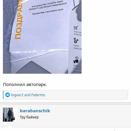
Пополнил автопарк.
R
Ingvar2
and
Palermo
e
a
c
barabanschik
t
Тру байкер
i
o
n