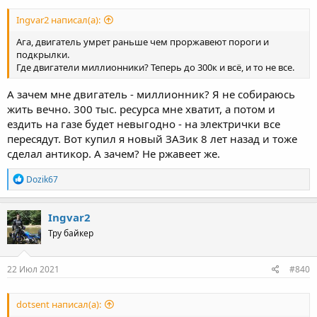
Ingvar2 написал(а):
Ага, двигатель умрет раньше чем проржавеют пороги и
подкрылки.
Где двигатели миллионники? Теперь до 300к и всё, и то не все.
А зачем мне двигатель - миллионник? Я не собираюсь
жить вечно. 300 тыс. ресурса мне хватит, а потом и
ездить на газе будет невыгодно - на электрички все
пересядут. Вот купил я новый ЗАЗик 8 лет назад и тоже
сделал антикор. А зачем? Не ржавеет же.
R
Dozik67
e
a
c
Ingvar2
t
Тру байкер
i
o
n
s
22 Июл 2021
#840
:
dotsent написал(а):