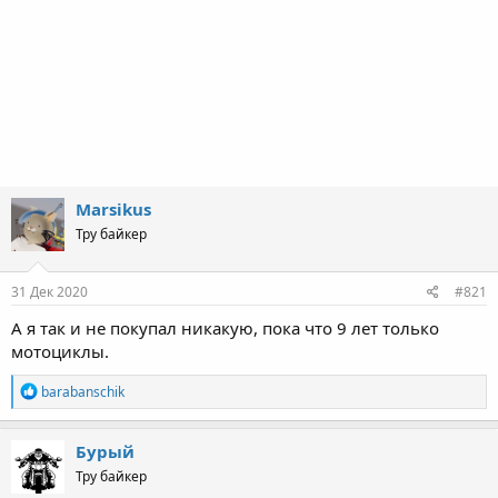
Marsikus
Тру байкер
31 Дек 2020
#821
А я так и не покупал никакую, пока что 9 лет только
мотоциклы.
R
barabanschik
e
a
c
Бурый
t
Тру байкер
i
o