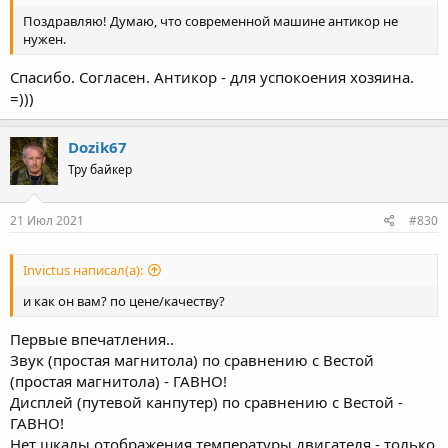
Поздравляю! Думаю, что современной машине антикор не
нужен.
Спасибо. Согласен. Антикор - для успокоения хозяина.
=)))
Dozik67
Тру байкер
21 Июл 2021
#830
Invictus написал(а):
и как он вам? по цене/качеству?
Первые впечатления..
Звук (простая магнитола) по сравнению с Вестой
(простая магнитола) - ГАВНО!
Дисплей (путевой канпутер) по сравнению с Вестой -
ГАВНО!
Нет шкалы отображения температуры двигателя - только