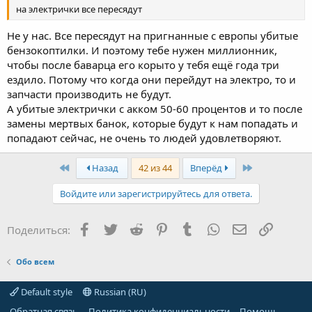
на электрички все пересядут
Не у нас. Все пересядут на пригнанные с европы убитые
бензокоптилки. И поэтому тебе нужен миллионник,
чтобы после баварца его корыто у тебя ещё года три
ездило. Потому что когда они перейдут на электро, то и
запчасти производить не будут.
А убитые электрички с акком 50-60 процентов и то после
замены мертвых банок, которые будут к нам попадать и
попадают сейчас, не очень то людей удовлетворяют.
First
Last
Назад
42 из 44
Вперёд
Войдите или зарегистрируйтесь для ответа.
Facebook
Twitter
Reddit
Pinterest
Tumblr
WhatsApp
Электронная
Ссылка
Поделиться:
Обо всем
Default style
Russian (RU)
Обратная связь
Политика конфиденциальности
Помощь