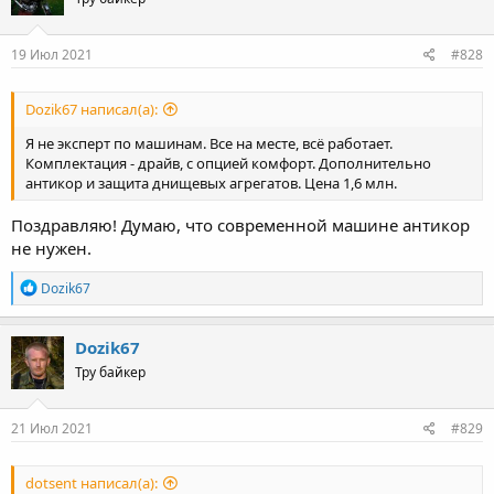
19 Июл 2021
#828
Dozik67 написал(а):
Я не эксперт по машинам. Все на месте, всё работает.
Комплектация - драйв, с опцией комфорт. Дополнительно
антикор и защита днищевых агрегатов. Цена 1,6 млн.
Поздравляю! Думаю, что современной машине антикор
не нужен.
R
Dozik67
e
a
c
Dozik67
t
Тру байкер
i
o
n
s
21 Июл 2021
#829
:
dotsent написал(а):