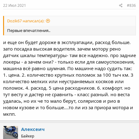
n
s
22 Июл 2021
#836
:
Dozik67 написал(а):
Первые впечатления..
и еще он будет дороже в эксплуатации, расход больше.
зато посадка высокая водителя. зачем мотору рено
датчик шкалы температуры- там все надежно. про задние
локеры - а зачем они? - только если для самоуспокоения,
машина всё равно шумная. По машине надо судить так:
1. цена. 2. количество крупных поломок за 100 тыч км. 3
количество мелких или неустраняемых косяков или
поломок. 4. расход. 5 цена расходников. 6. комфорт. но
тут весту и дастер не сравнить - класс разный. но веста
удалась, но их че то мало берут, солярисов и рио в
новом кузове и то больше....то ли из за приора мотора и
мкпп.
Алексеич
Байкер