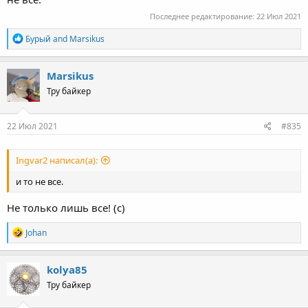
Последнее редактирование:
22 Июл 2021
R
Бурый
and
Marsikus
e
a
c
Marsikus
t
Тру байкер
i
o
n
s
22 Июл 2021
#835
:
Ingvar2 написал(а):
и то не все.
Не только лишь все! (c)
R
Johan
e
a
c
kolya85
t
Тру байкер
i
o