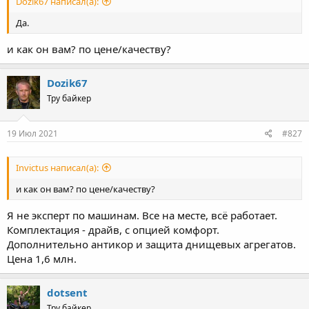
Dozik67 написал(а):
Да.
и как он вам? по цене/качеству?
Dozik67
Тру байкер
19 Июл 2021
#827
Invictus написал(а):
и как он вам? по цене/качеству?
Я не эксперт по машинам. Все на месте, всё работает.
Комплектация - драйв, с опцией комфорт.
Дополнительно антикор и защита днищевых агрегатов.
Цена 1,6 млн.
dotsent
Тру байкер