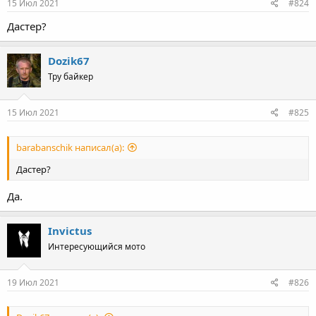
s
15 Июл 2021
#824
:
Дастер?
Dozik67
Тру байкер
15 Июл 2021
#825
barabanschik написал(а):
Дастер?
Да.
Invictus
Интересующийся мото
19 Июл 2021
#826