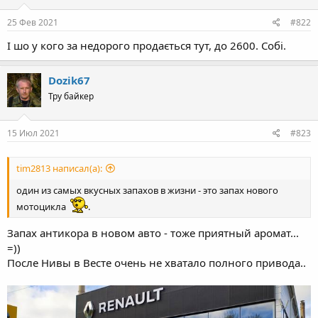
n
s
25 Фев 2021
#822
:
І шо у кого за недорого продається тут, до 2600. Собі.
Dozik67
Тру байкер
15 Июл 2021
#823
tim2813 написал(а):
один из самых вкусных запахов в жизни - это запах нового
мотоцикла
.
Запах антикора в новом авто - тоже приятный аромат...
=))
После Нивы в Весте очень не хватало полного привода..