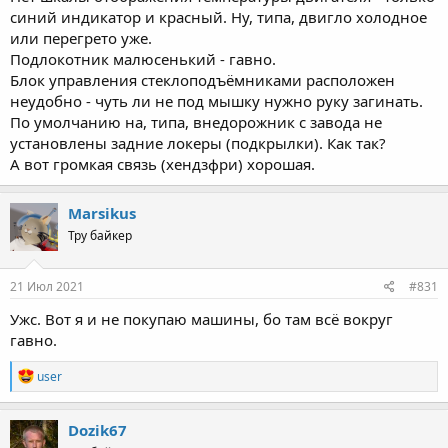
синий индикатор и красный. Ну, типа, двигло холодное
или перегрето уже.
Подлокотник малюсенький - гавно.
Блок управления стеклоподъёмниками расположен
неудобно - чуть ли не под мышку нужно руку загинать.
По умолчанию на, типа, внедорожник с завода не
установлены задние локеры (подкрылки). Как так?
А вот громкая связь (хендзфри) хорошая.
Marsikus
Тру байкер
21 Июл 2021
#831
Ужс. Вот я и не покупаю машины, бо там всё вокруг
гавно.
R
user
e
a
c
Dozik67
t