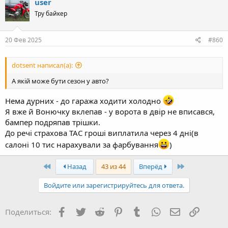
user
t
Тру байкер
i
o
n
s
20 Фев 2025
#860
:
dotsent написал(а):
А якій може бути сезон у авто?
Нема дурних - до гаража ходити холодно
Я вже й Вонючку вклепав - у ворота в двір не вписався,
бампер подряпав трішки.
До речі страхова ТАС гроші виплатила через 4 дні(в
салоні 10 тис нарахували за фарбування
)
First
Last
Назад
43 из 44
Вперёд
Войдите или зарегистрируйтесь для ответа.
Facebook
Twitter
Reddit
Pinterest
Tumblr
WhatsApp
Электронная
Ссылка
Поделиться: