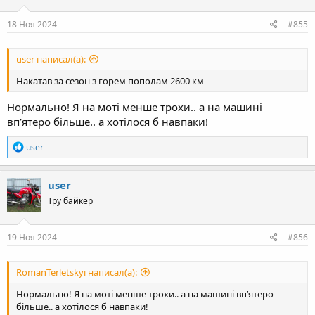
18 Ноя 2024
#855
user написал(а):
Накатав за сезон з горем пополам 2600 км
Нормально! Я на моті менше трохи.. а на машині
впʼятеро більше.. а хотілося б навпаки!
R
user
e
a
c
user
t
Тру байкер
i
o
n
s
19 Ноя 2024
#856
:
RomanTerletskyi написал(а):
Нормально! Я на моті менше трохи.. а на машині впʼятеро
більше.. а хотілося б навпаки!