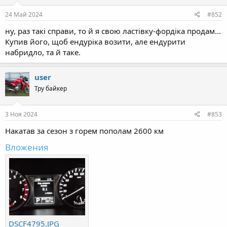
n
s
24 Май 2024
#852
:
ну, раз такі справи, то й я свою ластівку-фордіка продам...
Купив його, щоб ендуріка возити, але ендурити
набридло, та й таке.
user
Тру байкер
3 Ноя 2024
#853
Накатав за сезон з горем пополам 2600 км
Вложения
DSCF4795.JPG