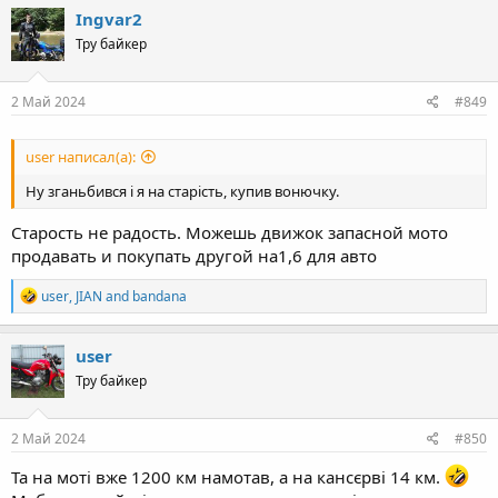
c
Ingvar2
t
Тру байкер
i
o
n
s
2 Май 2024
#849
:
user написал(а):
Ну зганьбився і я на старість, купив вонючку.
Старость не радость. Можешь движок запасной мото
продавать и покупать другой на1,6 для авто
R
user
,
JIAN
and
bandana
e
a
c
user
t
Тру байкер
i
o
n
s
2 Май 2024
#850
:
Та на моті вже 1200 км намотав, а на кансєрві 14 км.