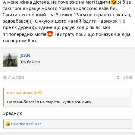
А мене жінка дістала, не хоче вже на моті їздити
.Я б за
такі гроші краще нового Урала з коляскою взяв би.
Їздити невтьопний - за 3 тижні 13 км по гаражах накатав,
задовбався))). Очкую я шото на ній їздити - движок 1,6
пре як дурна))). Єдине що радує: колір як всі мої
11попередніх мотів
і витрату поки що показує 4,8 л(за
паспортом 6 л).
JIAN
Тру байкер
30 Апр 2024
#848
user написал(а):
Ну зганьбився і я на старість, купив вонючку.
Зрадник
R
Palermo
and
user
e
a