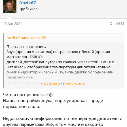
Dozik67
Тру байкер
13 Авг 2021
#844
Dozik67 написал(а):
Первые впечатления..
Звук (простая магнитола) по сравнению с Вестой (простая
магнитола) - ГАВНО!
Дисплей (путевой канпутер) по сравнению с Вестой - ГАВНО!
Нет шкалы отображения температуры двигателя - только
синий индикатор и красный. Ну, типа, двигло холодное или
перегрето уже.
Подлокотник малюсенький - гавно.
Нажмите для раскрытия...
Блок управления стеклоподъёмниками расположен неудобно
- чуть ли не под мышку нужно руку загинать.
Чето я погорячился. =)))
По умолчанию на, типа, внедорожник с завода не установлены
Нашёл настройки звука, порегулировал - вроде
задние локеры (подкрылки). Как так?
нормально стало.
А вот громкая связь (хендзфри) хорошая.
Недостающую информацию по температуре двигателя и
другим параметрам ЭБУ, в том числе и какой-то