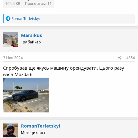
104.4 KB
Просмотры: 11
R
RomanTerletskyi
e
a
c
Marsikus
t
Тру байкер
i
o
n
s
3 Ноя 2024
#854
:
Спробував ще якусь машину орендувати. Цього разу
взяв Mazda 6
RomanTerletskyi
Мотоциклист