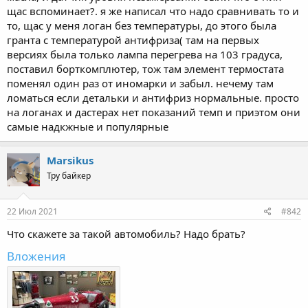
щас вспоминает?. я же написал что надо сравнивать то и
то, щас у меня логан без температуры, до этого была
гранта с температурой антифриза( там на первых
версиях была только лампа перегрева на 103 градуса,
поставил борткомплютер, тож там элемент термостата
поменял один раз от иномарки и забыл. нечему там
ломаться если детальки и антифриз нормальные. просто
на логанах и дастерах нет показаний темп и приэтом они
самые надкжные и популярные
Marsikus
Тру байкер
22 Июл 2021
#842
Что скажете за такой автомобиль? Надо брать?
Вложения