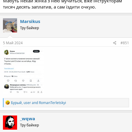
Мабуть нехай жінка з нею мучиться, вже інструкторам
тисяч десять заплатив, а сам їздити очкую.
Marsikus
Тру байкер
5 Май 2024
#851
R
Бурый
,
user
and
RomanTerletskyi
e
a
c
_wqwa
t
Тру байкер
i
o