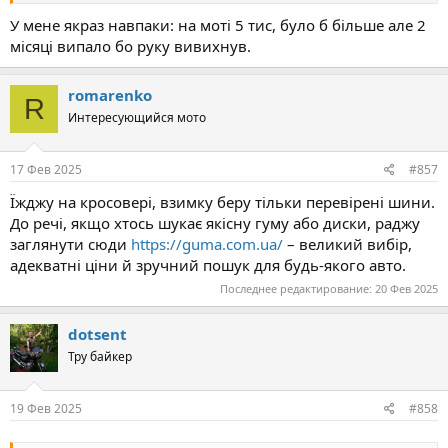
У мене якраз навпаки: на моті 5 тис, було б більше але 2
місяці випало бо руку вивихнув.
romarenko
R
Интересующийся мото
17 Фев 2025
#857
Їжджу на кросовері, взимку беру тільки перевірені шини.
До речі, якщо хтось шукає якісну гуму або диски, раджу
заглянути сюди
https://guma.com.ua/
– великий вибір,
адекватні ціни й зручний пошук для будь-якого авто.
Последнее редактирование:
20 Фев 2025
dotsent
Тру байкер
19 Фев 2025
#858