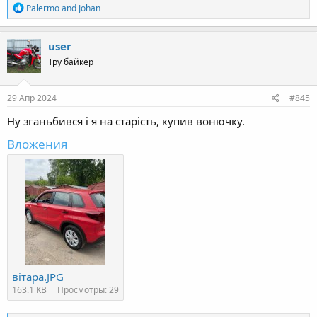
R
Palermo
and
Johan
e
a
c
user
t
Тру байкер
i
o
n
s
29 Апр 2024
#845
:
Ну зганьбився і я на старість, купив вонючку.
Вложения
вітара.JPG
163.1 KB
Просмотры: 29