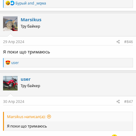
R
Бурый
and
_wqwa
e
a
c
Marsikus
t
Тру байкер
i
o
n
s
29 Апр 2024
#846
:
Я поки що тримаюсь
R
user
e
a
c
user
t
Тру байкер
i
o
n
s
30 Апр 2024
#847
:
Marsikus написал(а):
Я поки що тримаюсь