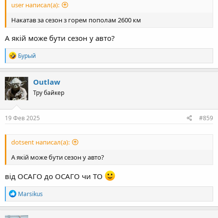
user написал(а):
Накатав за сезон з горем пополам 2600 км
А якій може бути сезон у авто?
R
Бурый
e
a
c
Outlaw
t
Тру байкер
i
o
n
s
19 Фев 2025
#859
:
dotsent написал(а):
А якій може бути сезон у авто?
від ОСАГО до ОСАГО чи ТО
R
Marsikus
e
a
c