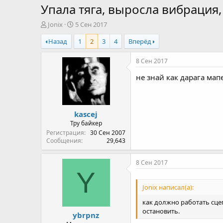
Упала тяга, выросла вибрация
А
Д
Jonix
5 Сен 2017
в
а
Назад
1
2
3
4
Вперёд
т
т
о
а
р
н
8 Сен 2017
т
а
не знай как дарага мап
е
ч
м
а
ы
л
а
kascej
Тру байкер
Регистрация
30 Сен 2007
Сообщения
29,643
8 Сен 2017
Y
Jonix написал(а):
как должно работать сце
остановить.
ybrpnz