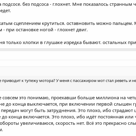
а подсосе. без подсоса - глохнет. Мне показалось странным ч
едет.
жатым сцеплением крутиться. оставновить можно пальцем. М
 - при остановке ногой - глохнет двиг.
еня только хлопки в глушаке изредка бывают. остальных при
 приводит к тупежу мотора? У меня с пассажиром мот стал реветь и н
не совсем это понимаю, проехавши больше миллиона на четы
о не до конца выключается, при включении первой слышен г
ередач могут быть затруднения. Это плохо, ибо страдают 
е до конца включается. Это плохо, ибо идёт постоянная или
обороты увеличиваюся, скорость нет. Всё это прекрасно слы
м.