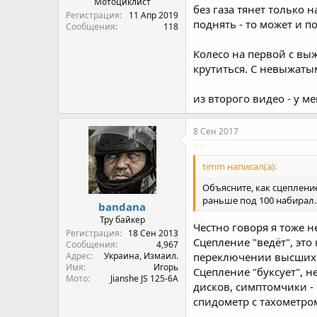
Мотоциклист
без газа тянет только н
Регистрация
11 Апр 2019
поднять - то может и по
Сообщения
118
Колесо на первой с вы
крутиться. C невыжатым
из второго видео - у м
8 Сен 2017
timm написал(а):
Объясните, как сцепление
раньше под 100 набирал.
bandana
Тру байкер
Честно говоря я тоже 
Регистрация
18 Сен 2013
Сцепление "ведёт", эт
Сообщения
4,967
Адрес
Украина, Измаил.
переключении высших п
Имя
Игорь
Сцепление "буксует", н
Мото
Jianshe JS 125-6A
дисков, симптомчики - 
спидометр с тахометро