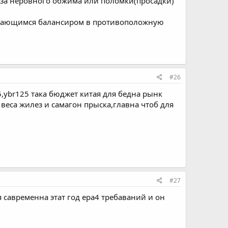
з-за неровного обжима или поломки(просадки)
ращающимся балансиром в противоположную
#26
5,ybr125 така бюджет китая для бедна рынк
 веса жилез и самагон прыска,главна чтоб для
#27
я савременна этат год ера4 требаваний и он