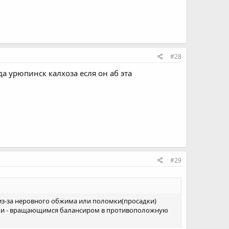
#28
а урюпинск калхоза есля он аб эта
#29
 из-за неровного обжима или поломки(просадки)
ски - вращающимся балансиром в противоположную