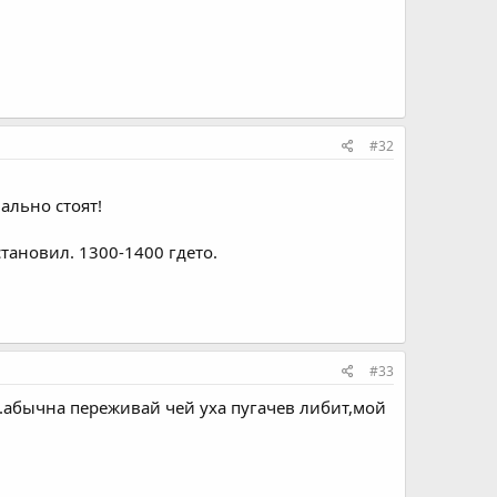
#32
ально стоят!
становил. 1300-1400 гдето.
#33
лть.абычна переживай чей уха пугачев либит,мой