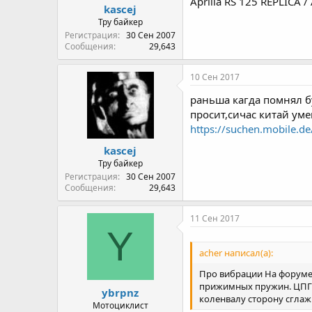
Aprilia RS 125 REPLICA /
kascej
Тру байкер
Регистрация
30 Сен 2007
Сообщения
29,643
10 Сен 2017
раньша кагда помнял бу
просит,сичас китай уме
https://suchen.mobile.d
kascej
Тру байкер
Регистрация
30 Сен 2007
Сообщения
29,643
11 Сен 2017
Y
acher написал(а):
Про вибрации На форуме 
прижимных пружин. ЦПГ 
ybrpnz
коленвалу сторону сглаж
Мотоциклист