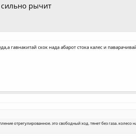
, сильно рычит
еда,а гавнакитай скок нада абарот стока калес и паварачива
пление отрегулированное. это свободный ход. тянет без газа. колесо