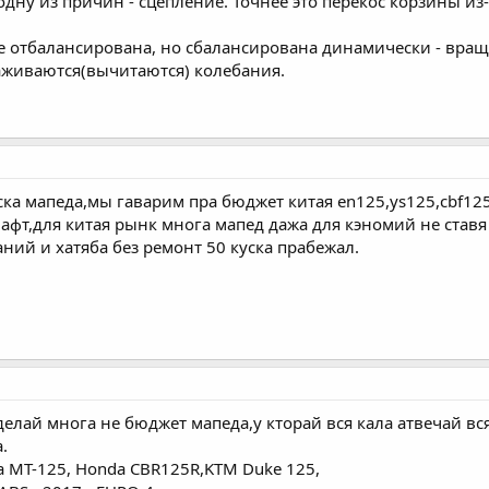
одну из причин - сцепление. Точнее это перекос корзины и
не отбалансирована, но сбалансирована динамически - в
аживаются(вычитаются) колебания.
яска мапеда,мы гаварим пра бюджет китая en125,ys125,cbf12
нафт,для китая рынк многа мапед дажа для кэномий не ставя
ний и хатяба без ремонт 50 куска прабежал.
 делай многа не бюджет мапеда,у кторай вся кала атвечай вс
.
a MT-125, Honda CBR125R,KTM Duke 125,