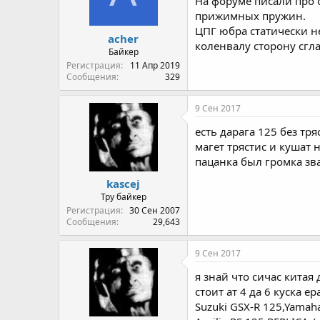
На форуме писали про 
прижимных пружин.
ЦПГ юбра статически 
acher
коленвалу сторону сгл
Байкер
Регистрация
11 Апр 2019
Сообщения
329
9 Сен 2017
есть дарага 125 без тр
магет трястис и кушат 
пацанка был громка зва
kascej
Тру байкер
Регистрация
30 Сен 2007
Сообщения
29,643
9 Сен 2017
я знай что сичас китая
стоит ат 4 да 6 куска ера
Suzuki GSX-R 125,Yamah