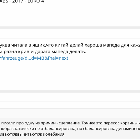
 ABS - 2017 - EURO 4
ква читала в ящик,что китай делай хароша мапеда для кажд
й разна крив и дарага мапеда делать.
e/fahrzeuge/d...d=MB&fnai=next
писали про одну из причин - сцепление. Точнее это перекос корзины
юбра статически не отбалансирована, но сбалансирована динамиче
иваются(вычитаются) колебания.