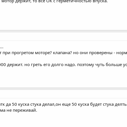
мотор держит, то всё ОК с герметичностью впуска.
..
ет при прогретом моторе? клапана? но они проверены - норм
00 держит. но греть его долго надо. поэтому чуть больше у
атк да 50 куска стука делал,он еще 50 куска будет стука де
ама не переживай.