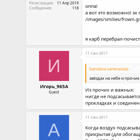
Регистрация
11 Апр 2019
оппа!
Сообщения
118
а вот это возможно! эх
/images/smilies/frown.gi
я карб перебрал-почист
11 Сен 2017
И
bandana написал(а):
звёздах на небе и прочи
Игорь_965А
Из прочих и важных:
Guest
нигде не подсасываетс
прокладках и соединен
11 Сен 2017
A
Когда воздух подсасыв
прикрытая (для обогащ