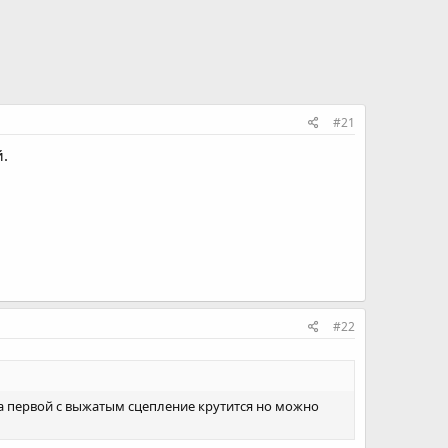
#21
й.
#22
 на первой с выжатым сцепление крутится но можно