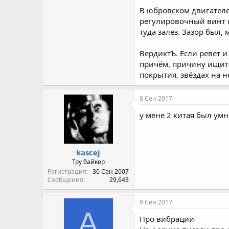
В юбровском двигателе
регулировочный винт с
туда залез. Зазор был,
ВердиктЪ. Если ревёт и
причём, причину ищите
покрытия, звёздах на н
8 Сен 2017
у мене 2 китая был умн
kascej
Тру байкер
Регистрация
30 Сен 2007
Сообщения
29,643
9 Сен 2017
A
Про вибрации