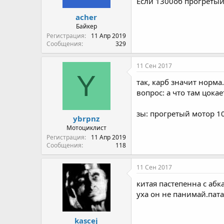
Если 1300об прогретый 
acher
Байкер
Регистрация
11 Апр 2019
Сообщения
329
11 Сен 2017
Y
так, карб значит норма..
вопрос: а что там цока
зы: прогретый мотор 10
ybrpnz
Мотоциклист
Регистрация
11 Апр 2019
Сообщения
118
11 Сен 2017
китая пастепенна с абк
уха он не панимай.пат
kascej