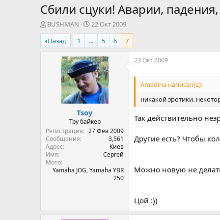
Сбили сцуки! Аварии, падения
А
Д
BUSHMAN
22 Окт 2009
в
а
Назад
1
...
5
6
7
т
т
о
а
р
н
23 Окт 2009
т
а
е
ч
Amadina написал(а):
м
а
ы
л
никакой эротики. некото
а
Tsoy
Так действительно неэр
Тру байкер
Регистрация
27 Фев 2009
Другие есть? Чтобы кол
Сообщения
3,561
Адрес
Киев
Имя
Сергей
Мото
Можно новую не делать,
Yamaha JOG, Yamaha YBR
250
Цой :))