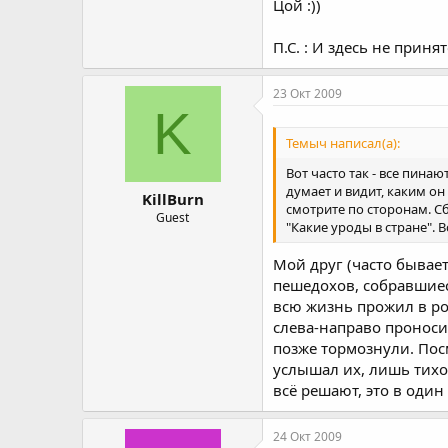
Цой :))
П.С. : И здесь не приня
23 Окт 2009
K
Темыч написал(а):
Вот часто так - все пинаю
думает и видит, каким он
KillBurn
смотрите по сторонам. Сб
Guest
"Какие уроды в стране". 
Мой друг (часто бывает
пешедохов, собравшиес
всю жизнь прожил в ро
слева-направо проноси
позже тормознули. Пос
услышал их, лишь тихо с
всё решают, это в один
24 Окт 2009