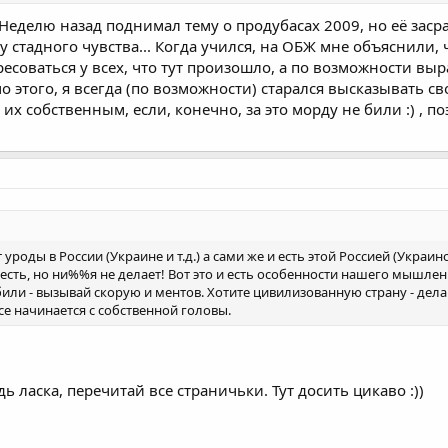
. Неделю назад поднимал тему о продубасах 2009, но её зас
 стадного чувства... Когда учился, на ОБЖ мне объяснили,
ресоваться у всех, что тут произошло, а по возможности в
о этого, я всегда (по возможности) старался высказывать 
 их собственным, если, конечно, за это морду не били :) ,
т уроды в России (Украине и т.д.) а сами же и есть этой Россией (Украино
 есть, но ни%%я не делает! Вот это и есть особенности нашего мышлен
или - вызывай скорую и ментов. Хотите цивилизованную страну - делай
Все начинается с собственной головы.
ь ласка, перечитай все страничьки. Тут досить цикаво :))