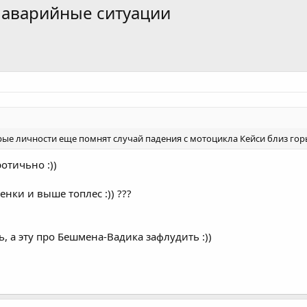
, аварийные ситуации
рые личности еще помнят случай падения с мотоцикла Кейси близ горы
отичьно :))
енки и выше топлес :)) ???
 а эту про Бешмена-Вадика зафлудить :))