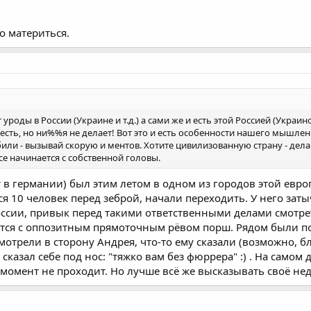
то материться.
т уроды в России (Украине и т.д.) а сами же и есть этой Россией (Украино
 есть, но ни%%я не делает! Вот это и есть особенности нашего мышлен
или - вызывай скорую и ментов. Хотите цивилизованную страну - делай
Все начинается с собственной головы.
 в германии) был этим летом в одном из городов этой евро
я 10 человек перед зеброй, начали переходить. У него заты
ссии, привык перед такими ответственными делами смотреть
тся с оппозитным прямоточным рёвом порш. Рядом были по
мотрели в сторону Андрея, что-то ему сказали (возможно, б
казал себе под нос: "тяжко вам без фюррера" :) . На самом д
 момент не проходит. Но лучше всё же высказывать своё нед