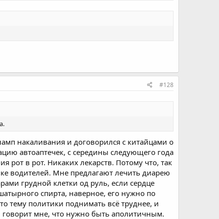
#128
а.
т ламп накаливания и договорился с китайцами о
тацию автоаптечек, с середины следующего года
я рот в рот. Никаких лекарств. Потому что, так
менке водителей. Мне предлагают лечить диарею
рами грудной клетки од руль, если сердце
ашатырного спирта, наверное, его нужно по
что тему политики поднимать всё труднее, и
) говорит мне, что нужно быть аполитичным.