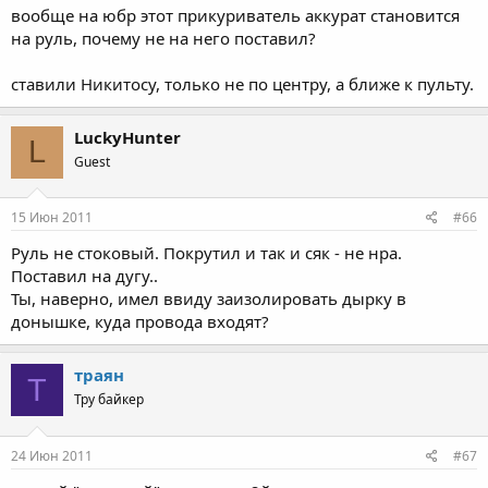
вообще на юбр этот прикуриватель аккурат становится
на руль, почему не на него поставил?
ставили Никитосу, только не по центру, а ближе к пульту.
LuckyHunter
L
Guest
15 Июн 2011
#66
Руль не стоковый. Покрутил и так и сяк - не нра.
Поставил на дугу..
Ты, наверно, имел ввиду заизолировать дырку в
донышке, куда провода входят?
траян
Т
Тру байкер
24 Июн 2011
#67