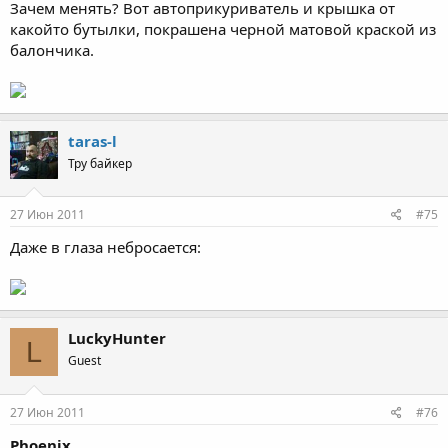
Зачем менять? Вот автоприкуриватель и крышка от
какойто бутылки, покрашена черной матовой краской из
балончика.
taras-l
Тру байкер
27 Июн 2011
#75
Даже в глаза небросается:
LuckyHunter
L
Guest
27 Июн 2011
#76
Phoenix