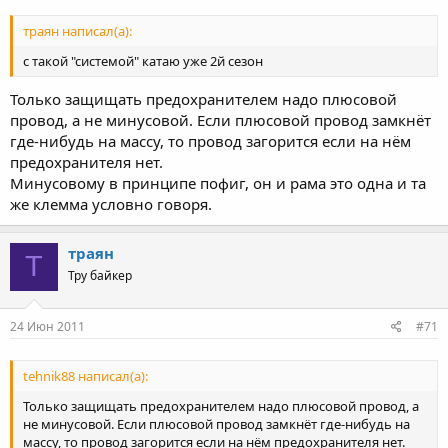
траян написал(а):
с такой "системой" катаю уже 2й сезон
Только защищать предохранителем надо плюсовой
провод, а не минусовой. Если плюсовой провод замкнёт
где-нибудь на массу, то провод загорится если на нём
предохранителя нет.
Минусовому в принципе пофиг, он и рама это одна и та
же клемма условно говоря.
траян
Т
Тру байкер
24 Июн 2011
#71
tehnik88 написал(а):
Только защищать предохранителем надо плюсовой провод, а
не минусовой. Если плюсовой провод замкнёт где-нибудь на
массу, то провод загорится если на нём предохранителя нет.