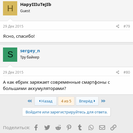
HapyIIIuTeJIb
H
Guest
29 Дек 2015
#79
Ясно, спасибо!
sergey_n
S
Тру байкер
29 Дек 2015
#80
А как ебрик заряжает современные смартфоны с
большими аккумуляторами?
First
Last
Назад
4 из 5
Вперёд
Войдите или зарегистрируйтесь для ответа.
Facebook
Twitter
Reddit
Pinterest
Tumblr
WhatsApp
Электронная
Ссылка
Поделиться: