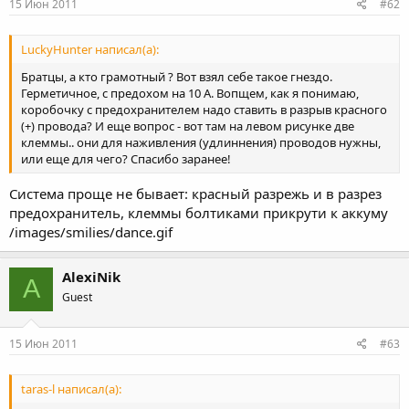
15 Июн 2011
#62
LuckyHunter написал(а):
Братцы, а кто грамотный ? Вот взял себе такое гнездо.
Герметичное, с предохом на 10 А. Вопщем, как я понимаю,
коробочку с предохранителем надо ставить в разрыв красного
(+) провода? И еще вопрос - вот там на левом рисунке две
клеммы.. они для наживления (удлиннения) проводов нужны,
или еще для чего? Спасибо заранее!
Система проще не бывает: красный разрежь и в разрез
предохранитель, клеммы болтиками прикрути к аккуму
/images/smilies/dance.gif
AlexiNik
A
Guest
15 Июн 2011
#63
taras-l написал(а):