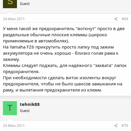
S
Guest
24 Июн 2011
#69
У меня такой же предохранитель "воткнут" просто в две
раздельные обычные плоские клеммы (широко
применяемые в автомобилях).
На Yamaha FZ6 прикрутить просто лапку под зажим
аккумулятора не очень хорошо - близко голая рама к
зажиму.
Клеммы следует поджать, для надёжного "захвата" лапок
предохранителя.
При необходимости сделать виток изоленты вокруг
предохранителя, чтобы не было шансов замыкания на
раму, и вылетания предохранителя из клемм.
tehnik88
T
Guest
24 Июн 2011
#70