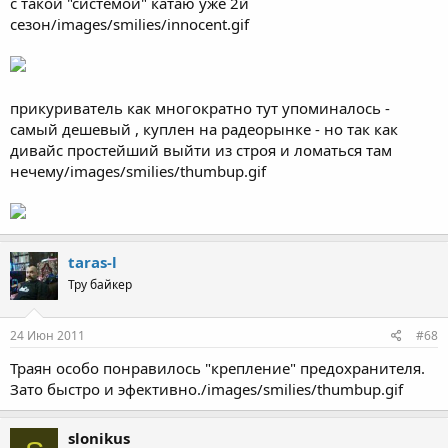
с такой "системой" катаю уже 2й
сезон/images/smilies/innocent.gif
прикуриватель как многократно тут упоминалось -
самый дешевый , куплен на радеорынке - но так как
дивайс простейший выйти из строя и ломаться там
нечему/images/smilies/thumbup.gif
taras-l
Тру байкер
24 Июн 2011
#68
Траян особо понравилось "крепление" предохранителя.
Зато быстро и эфективно./images/smilies/thumbup.gif
slonikus