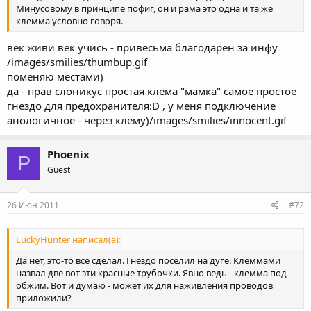
Минусовому в принципе пофиг, он и рама это одна и та же
клемма условно говоря.
век живи век учись - привесьма благодарен за инфу
/images/smilies/thumbup.gif
поменяю местами)
да - прав слоникус простая клема "мамка" самое простое
гнездо для предохранителя:D , у меня подключение
анологичное - через клему)/images/smilies/innocent.gif
Phoenix
P
Guest
26 Июн 2011
#72
LuckyHunter написал(а):
Да нет, это-то все сделал. Гнездо поселил на дуге. Клеммами
назвал две вот эти красные трубочки. Явно ведь - клемма под
обжим. Вот и думаю - может их для наживления проводов
приложили?