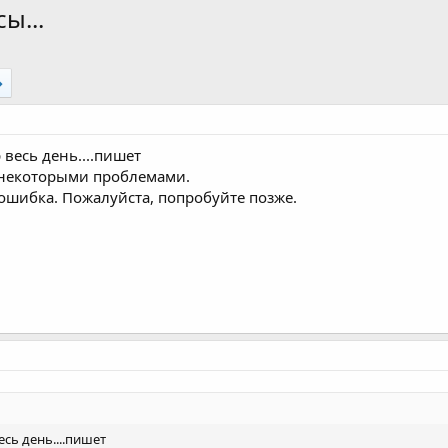
ы...
 весь день....пишет
 некоторыми проблемами.
ошибка. Пожалуйста, попробуйте позже.
есь день....пишет