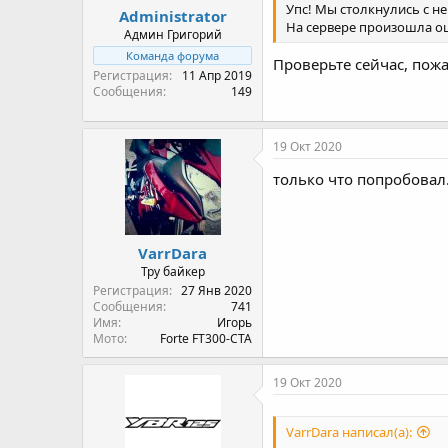
Упс! Мы столкнулись с 
Administrator
На сервере произошла о
Админ Григорий
Команда форума
Проверьте сейчас, пожа
Регистрация
11 Апр 2019
Сообщения
149
19 Окт 2020
только что попробовал.
VarrDara
Тру байкер
Регистрация
27 Янв 2020
Сообщения
741
Имя
Игорь
Мото
Forte FT300-CTA
19 Окт 2020
VarrDara написал(а):