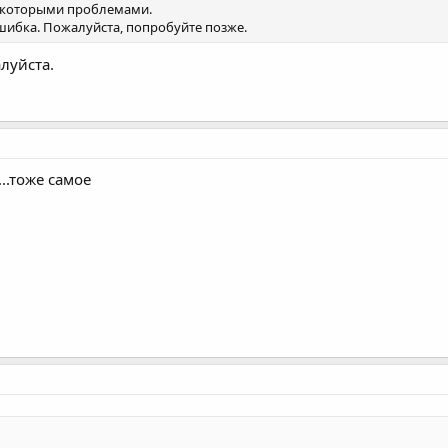
некоторыми проблемами.
шибка. Пожалуйста, попробуйте позже.
луйста.
..тоже самое