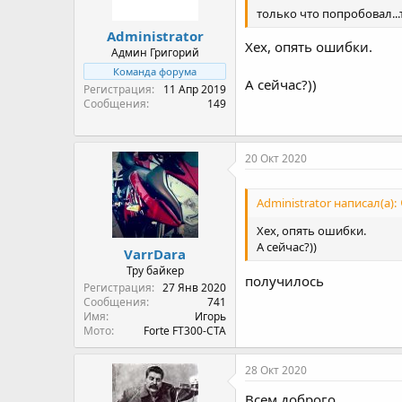
только что попробовал..
Administrator
Хех, опять ошибки.
Админ Григорий
Команда форума
А сейчас?))
Регистрация
11 Апр 2019
Сообщения
149
20 Окт 2020
Administrator написал(а):
Хех, опять ошибки.
А сейчас?))
VarrDara
Тру байкер
получилось
Регистрация
27 Янв 2020
Сообщения
741
Имя
Игорь
Мото
Forte FT300-CTA
28 Окт 2020
Всем доброго.