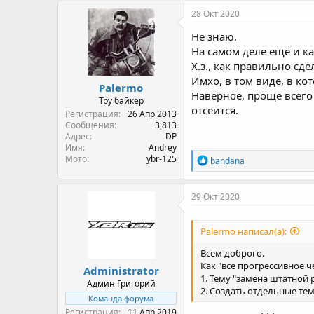
28 Окт 2020
Не знаю.
На самом деле ещё и к
Х.з., как правильно сде
Имхо, в том виде, в ко
Palermo
Наверное, проще всего 
Тру байкер
отсеится.
Регистрация
26 Апр 2013
Сообщения
3,813
Адрес
DP
Имя
Andrey
Мото
ybr-125
R
bandana
e
a
c
29 Окт 2020
t
i
o
Palermo написал(а):
n
s
Всем доброго.
:
Как "все прогрессивное 
Administrator
1. Тему "замена штатной 
Админ Григорий
2. Создать отдельные тем
Команда форума
Регистрация
11 Апр 2019