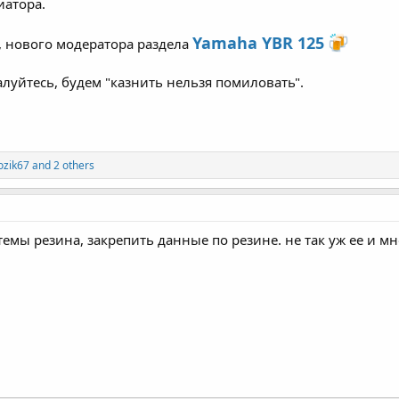
иатора.
Yamaha YBR 125
, нового модератора раздела
алуйтесь, будем "казнить нельзя помиловать".
ozik67
and 2 others
емы резина, закрепить данные по резине. не так уж ее и м