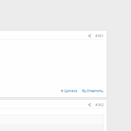
#361
Цитата
Ответить
#362