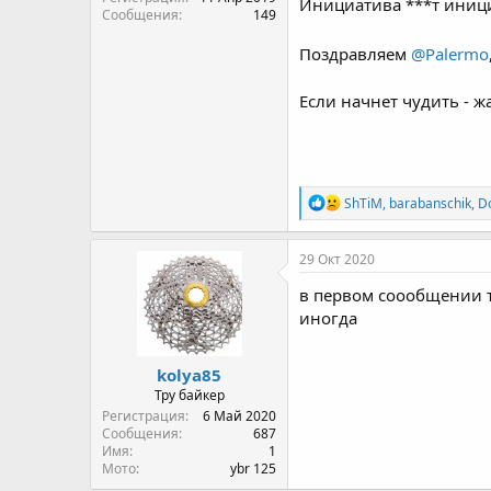
Инициатива ***т иниц
Сообщения
149
Поздравляем
@Palermo
Если начнет чудить - ж
R
ShTiM
,
barabanschik
,
D
e
a
c
29 Окт 2020
t
i
в первом соообщении т
o
иногда
n
s
:
kolya85
Тру байкер
Регистрация
6 Май 2020
Сообщения
687
Имя
1
Мото
ybr 125