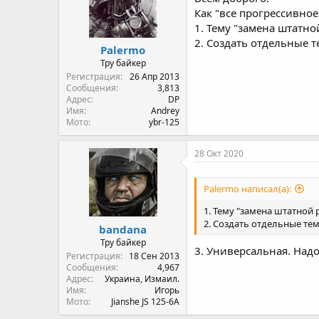
Как "все прогрессивно
1. Тему "замена штатно
2. Создать отдельные т
Palermo
Тру байкер
Регистрация
26 Апр 2013
Сообщения
3,813
Адрес
DP
Имя
Andrey
Мото
ybr-125
28 Окт 2020
Palermo написал(а):
1. Тему "замена штатной 
2. Создать отдельные тем
bandana
Тру байкер
3. Универсальная. Надо
Регистрация
18 Сен 2013
Сообщения
4,967
Адрес
Украина, Измаил.
Имя
Игорь
Мото
Jianshe JS 125-6A