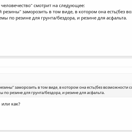
е человечество" смотрит на следующее:
й резины" заморозить в том виде, в котором она есть(без в
емы по резине для грунта/бездора, и резине для асфальта.
резины" заморозить в том виде, в котором она есть(без возможности 
ы по резине для грунта/бездора, и резине для асфальта.
 или как?