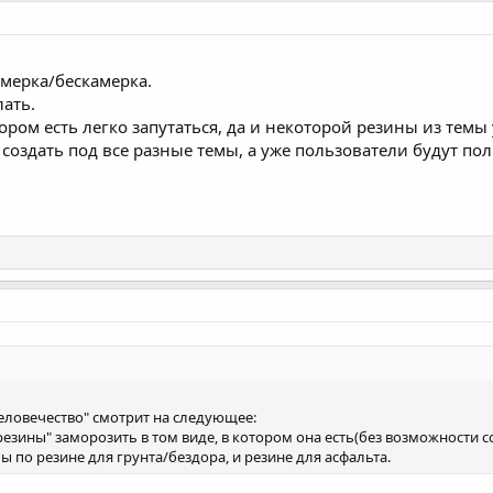
амерка/бескамерка.
лать.
тором есть легко запутаться, да и некоторой резины из темы
создать под все разные темы, а уже пользователи будут по
человечество" смотрит на следующее:
резины" заморозить в том виде, в котором она есть(без возможности 
ы по резине для грунта/бездора, и резине для асфальта.