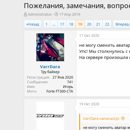
Пожелания, замечания, вопрос
А
Д
Administrator
17 Апр 2019
в
а
Назад
1
...
17
18
19
20
21
22
Вперёд
т
т
о
а
р
н
17 Окт 2020
т
а
не могу сменить аватар
е
ч
м
а
Упс! Мы столкнулись с
ы
л
На сервере произошла 
а
VarrDara
Тру байкер
Регистрация
27 Янв 2020
Сообщения
741
Имя
Игорь
Мото
Forte FT300-CTA
19 Окт 2020
VarrDara написал(а):
не могу сменить аватар в