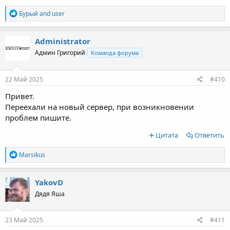
R
Бурый
and
user
e
a
c
Administrator
t
Админ Григорий
Команда форума
i
o
n
s
22 Май 2025
#410
:
Привет.
Переехали на новый сервер, при возникновении
проблем пишите.
Цитата
Ответить
R
Marsikus
e
a
c
YakovD
t
Дядя Яша
i
o
n
s
23 Май 2025
#411
: