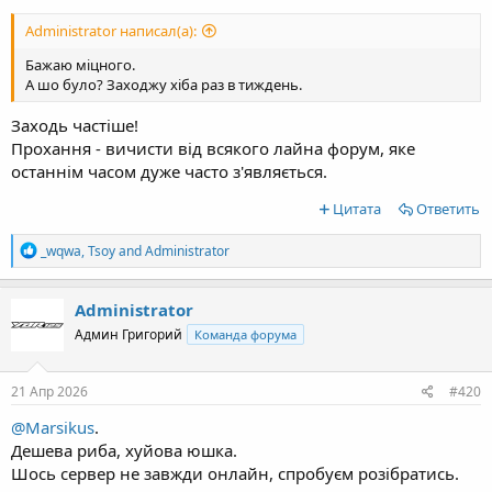
Administrator написал(а):
Бажаю міцного.
А шо було? Заходжу хіба раз в тиждень.
Заходь частіше!
Прохання - вичисти від всякого лайна форум, яке
останнім часом дуже часто з'являється.
Цитата
Ответить
R
_wqwa
,
Tsoy
and
Administrator
e
a
c
Administrator
t
Админ Григорий
Команда форума
i
o
n
s
21 Апр 2026
#420
:
@Marsikus
.
Дешева риба, хуйова юшка.
Шось сервер не завжди онлайн, спробуєм розібратись.