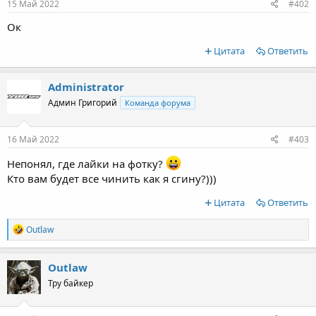
15 Май 2022
#402
Ок
Цитата
Ответить
Administrator
Админ Григорий
Команда форума
16 Май 2022
#403
Непонял, где лайки на фотку?
Кто вам будет все чинить как я сгину?)))
Цитата
Ответить
R
Outlaw
e
a
c
Outlaw
t
Тру байкер
i
o
n