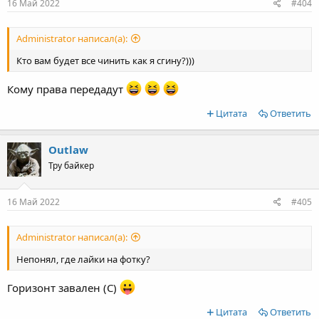
s
16 Май 2022
#404
:
Administrator написал(а):
Кто вам будет все чинить как я сгину?)))
Кому права передадут
Цитата
Ответить
Outlaw
Тру байкер
16 Май 2022
#405
Administrator написал(а):
Непонял, где лайки на фотку?
Горизонт завален (С)
Цитата
Ответить