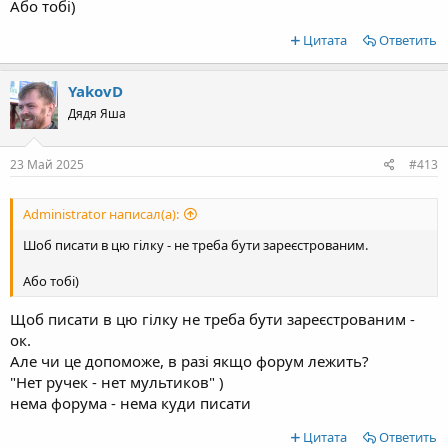
Або тобі)
Цитата
Ответить
YakovD
Дядя Яша
23 Май 2025
#413
Administrator написал(а):
Шоб писати в цю гілку - не треба бути зареєстрованим.
Або тобі)
Щоб писати в цю гілку не треба бути зареєстрованим -
ок.
Але чи це допоможе, в разі якщо форум лежить?
"Нет ручек - нет мультиков" )
нема форума - нема куди писати
Цитата
Ответить