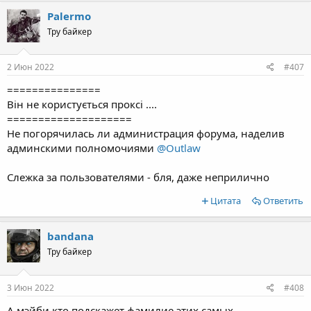
c
Palermo
t
Тру байкер
i
o
n
s
2 Июн 2022
#407
:
===============
Він не користується проксі ....
====================
Не погорячилась ли администрация форума, наделив
админскими полномочиями
@Outlaw
Слежка за пользователями - бля, даже неприлично
Цитата
Ответить
bandana
Тру байкер
3 Июн 2022
#408
А мэйби кто подскажет фамилие этих самых