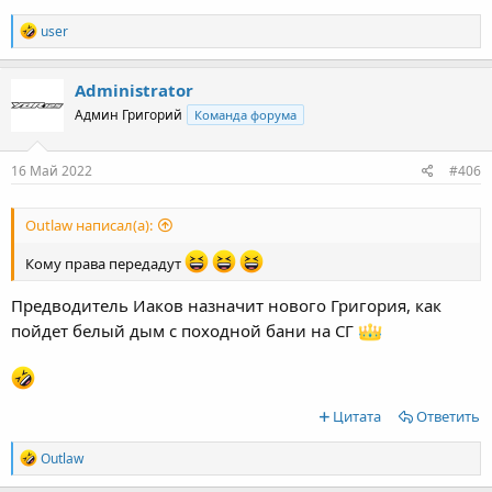
R
user
e
a
c
Administrator
t
Админ Григорий
Команда форума
i
o
n
s
16 Май 2022
#406
:
Outlaw написал(а):
Кому права передадут
Предводитель Иаков назначит нового Григория, как
пойдет белый дым с походной бани на СГ
Цитата
Ответить
R
Outlaw
e
a