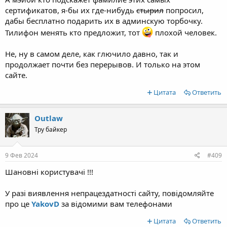
сертификатов, я-бы их где-нибудь
стырил
попросил,
дабы бесплатно подарить их в админскую торбочку.
Тилифон менять кто предложит, тот
плохой человек.
Не, ну в самом деле, как глючило давно, так и
продолжает почти без перерывов. И только на этом
сайте.
Цитата
Ответить
Outlaw
Тру байкер
9 Фев 2024
#409
Шановні користувачі !!!
У разі виявлення непрацездатності сайту, повідомляйте
про це
YakovD
за відомими вам телефонами
Цитата
Ответить