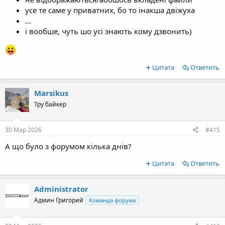
усе те саме у приватних, бо то інакша двіжуха
...
і вообше, чуть шо усі знають кому дзвонить)
Цитата
Ответить
Marsikus
Тру байкер
30 Мар 2026
#415
А що було з форумом кілька днів?
Цитата
Ответить
Administrator
Админ Григорий
Команда форума