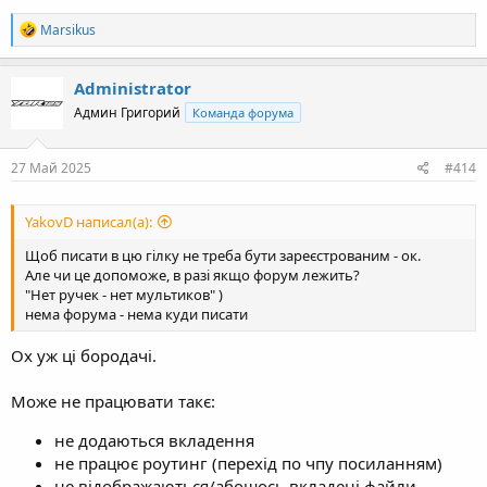
R
Marsikus
e
a
c
Administrator
t
Админ Григорий
Команда форума
i
o
n
s
27 Май 2025
#414
:
YakovD написал(а):
Щоб писати в цю гілку не треба бути зареєстрованим - ок.
Але чи це допоможе, в разі якщо форум лежить?
"Нет ручек - нет мультиков" )
нема форума - нема куди писати
Ох уж ці бородачі.
Може не працювати такє:
не додаються вкладення
не працює роутинг (перехід по чпу посиланням)
не відображаються/абошось вкладені файли