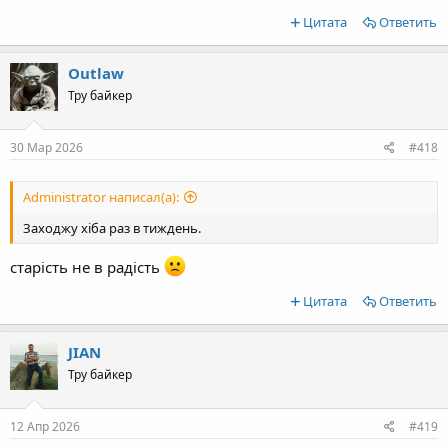
Цитата
Ответить
Outlaw
Тру байкер
30 Мар 2026
#418
Administrator написал(а):
Заходжу хіба раз в тиждень.
старість не в радість
Цитата
Ответить
JIAN
Тру байкер
12 Апр 2026
#419