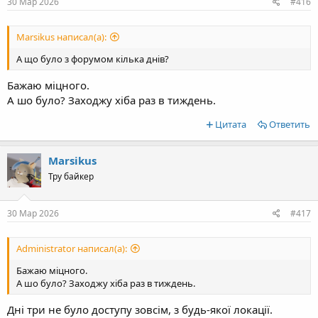
30 Мар 2026
#416
Marsikus написал(а):
А що було з форумом кілька днів?
Бажаю міцного.
А шо було? Заходжу хіба раз в тиждень.
Цитата
Ответить
Marsikus
Тру байкер
30 Мар 2026
#417
Administrator написал(а):
Бажаю міцного.
А шо було? Заходжу хіба раз в тиждень.
Дні три не було доступу зовсім, з будь-якої локації.