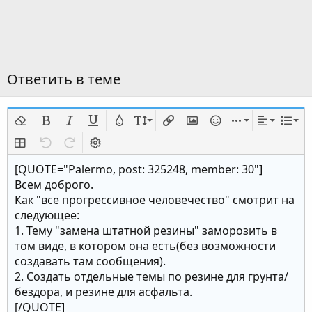
Ответить в теме
Удалить форматирование
Жирный
Курсив
Подчёркнутый
Цвет текста
Размер шрифта
Вставить ссылку
Вставить изображение
Смайлы
Вставить
Выравни
Спис
Insert table
Отменить
Повторить
Переключить режим работы редактора
[QUOTE="Palermo, post: 325248, member: 30"]
Всем доброго.
Как "все прогрессивное человечество" смотрит на
следующее:
1. Тему "замена штатной резины" заморозить в
том виде, в котором она есть(без возможности
создавать там сообщения).
2. Создать отдельные темы по резине для грунта/
бездора, и резине для асфальта.
[/QUOTE]