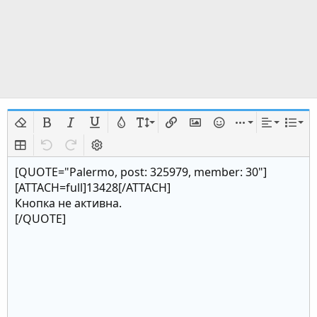
Удалить форматирование
Жирный
Курсив
Подчёркнутый
Цвет текста
Размер шрифта
Вставить ссылку
Вставить изображение
Смайлы
Вставить
Выравни
Спис
Insert table
Отменить
Повторить
Переключить режим работы редактора
[QUOTE="Palermo, post: 325979, member: 30"]
[ATTACH=full]13428[/ATTACH]
Кнопка не активна.
[/QUOTE]