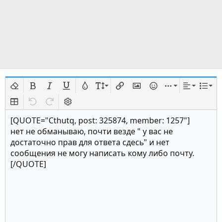
Удалить форматирование
Жирный
Курсив
Подчёркнутый
Цвет текста
Размер шрифта
Вставить ссылку
Вставить изображение
Смайлы
Вставить
Выравни
Спис
Insert table
Отменить
Повторить
Переключить режим работы редактора
[QUOTE="Cthutq, post: 325874, member: 1257"]
нет не обманываю, почти везде " у вас не
достаточно прав для ответа сдесь" и нет
сообщения не могу написать кому либо почту.
[/QUOTE]