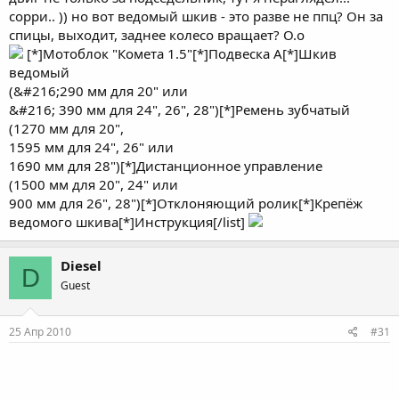
сорри.. )) но вот ведомый шкив - это разве не ппц? Он за
спицы, выходит, заднее колесо вращает? О.о
[*]Мотоблок "Комета 1.5"[*]Подвеска А[*]Шкив
ведомый
(&#216;290 мм для 20" или
&#216; 390 мм для 24", 26", 28")[*]Ремень зубчатый
(1270 мм для 20",
1595 мм для 24", 26" или
1690 мм для 28")[*]Дистанционное управление
(1500 мм для 20", 24" или
900 мм для 26", 28")[*]Отклоняющий ролик[*]Крепёж
ведомого шкива[*]Инструкция[/list]
Diesel
D
Guest
25 Апр 2010
#31