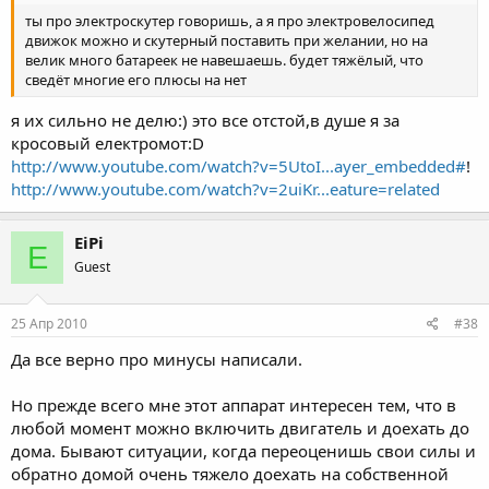
ты про электроскутер говоришь, а я про электровелосипед
движок можно и скутерный поставить при желании, но на
велик много батареек не навешаешь. будет тяжёлый, что
сведёт многие его плюсы на нет
я их сильно не делю:) это все отстой,в душе я за
кросовый електромот:D
http://www.youtube.com/watch?v=5UtoI...ayer_embedded#
!
http://www.youtube.com/watch?v=2uiKr...eature=related
EiPi
E
Guest
25 Апр 2010
#38
Да все верно про минусы написали.
Но прежде всего мне этот аппарат интересен тем, что в
любой момент можно включить двигатель и доехать до
дома. Бывают ситуации, когда переоценишь свои силы и
обратно домой очень тяжело доехать на собственной