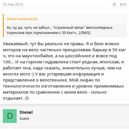
25 Апр 2010
#33
Diesel написал(а):
Ах, ну да, чуть не забыл... "огромный запас" велосипедных
тормозов при торможениии с 50 Км/ч... [/IMG]
Уважаемый, тут Вы реально не правы. Я и безо всяких
моторов на вело частенько преодолеваю барьер в 50 км/
ч, это на маунтинбайке, а на шоссейнике и вовсе под
100... И на горном гидравлика стоит родная, японская, и
работает она, надо сказать, значительно лучше, чем на
многих мото :) У вас устаревшая информация и
представление о велотехнике. Мой лифан по
технологичности изготовления и уровню применяемых
материалов по сравнению с моим вело - сильно
отдыхает. :D
Diesel
D
Guest