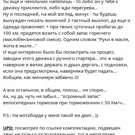
ты еще и чехольчик напялишь - то либо он у тебя к
движку приклеится, либо жди перегрева...
Ну и последний, на мой взгляд, минус - ты будешь
вынужден нюхать вонючий 2-тактный выхлоп, да еще и
одежда провоняет. + при твоих суточных пробегах до
100 км. придется возить с собой запас горючего
(маслобензиновой смеси). Одним словом "Руки в масле,
жопа в мыле..."
И еще интересно было бы посмотреть на процесс
заводки этого движка с ручного стартера... это ж надо
наверное и велик держать и дрын дергать, с подножки,
если она предусмотрена, наверняка будет падать...
Вобщем, как минимум забавно.:D
А все остальное, в общем, плюсы... не спорю...
Ах, ну да, чуть не забыл... "огромный запас"
велосипедных тормозов при торможениии с 50 Км/ч...
P.S.: На мотоборде у меня такой же двиг.. ))
UPD:
посмотрел по ссылке комплектацию, подвешен
двиг не только за подседельник, тут я нераглядел...