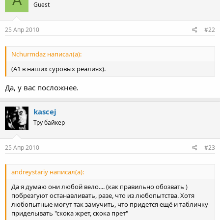
A
Guest
25 Апр 2010
#22
Nchurmdaz написал(а):
(А1 в наших суровых реалиях).
Да, у вас посложнее.
kascej
Тру байкер
25 Апр 2010
#23
andreystariy написал(а):
Да я думаю они любой вело.... (как правильно обозвать )
побрезгуют останавливать, разе, что из любопытства. Хотя
любопытные могут так замучить, что придется ещё и табличку
приделывать "скока жрет, скока прет"