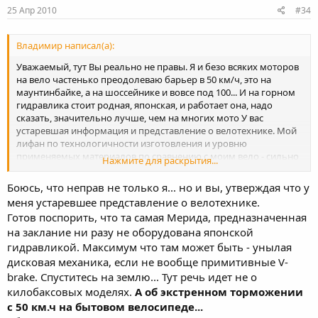
25 Апр 2010
#34
Владимир написал(а):
Уважаемый, тут Вы реально не правы. Я и безо всяких моторов
на вело частенько преодолеваю барьер в 50 км/ч, это на
маунтинбайке, а на шоссейнике и вовсе под 100... И на горном
гидравлика стоит родная, японская, и работает она, надо
сказать, значительно лучше, чем на многих мото У вас
устаревшая информация и представление о велотехнике. Мой
лифан по технологичности изготовления и уровню
применяемых материалов по сравнению с моим вело - сильно
Нажмите для раскрытия...
отдыхает.
Боюсь, что неправ не только я... но и вы, утверждая что у
меня устаревшее представление о велотехнике.
Готов поспорить, что та самая Мерида, предназначенная
на заклание ни разу не оборудована японской
гидравликой. Максимум что там может быть - унылая
дисковая механика, если не вообще примитивные V-
brake. Спуститесь на землю... Тут речь идет не о
килобаксовых моделях.
А об экстренном торможении
с 50 км.ч на бытовом велосипеде...