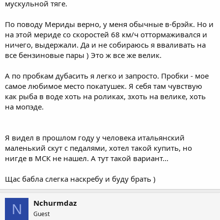
мускульной тяге.
По поводу Мериды верно, у меня обычные в-брэйк. Но и
на этой мериде со скоростей 68 км/ч оттормаживался и
ничего, выдержали. Да и не собираюсь я вваливать на
все бензиновые пары ) Это ж все же велик.
А по пробкам дубасить я легко и запросто. Пробки - мое
самое любимое место покатушек. Я себя там чувствую
как рыба в воде хоть на роликах, зхоть на велике, хоть
на мопэде.
Я видел в прошлом году у человека итальянский
маленький скут с педалями, хотел такой купить, но
нигде в МСК не нашел. А тут такой вариант...
Щас бабла слегка наскребу и буду брать )
Nchurmdaz
N
Guest