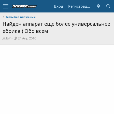
Вход
Регистрация
Темы без вложений
Найден аппарат еще более универсальнее
ебрика ) Обо всем
А
Д
EiPi
24 Апр 2010
в
а
т
т
о
а
р
н
т
а
е
ч
м
а
ы
л
а