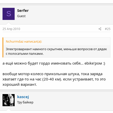
Serfer
S
Guest
25 Апр 2010
#25
Nchurmdaz написал(а):
Электровариант намного скрытнее, меньше вопросов от дядек
с полосатыми палками.
а ещё можно будет гордо именовать себя... ebike'ром :)
вообще мотор-колесо прикольная штука, тока заряда
хватает где-то на час (20-40 км). если устраивает, то это
хороший вариант.
kascej
Тру байкер