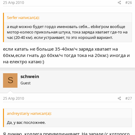
25 Апр 2010
#26
Serfer написал(а):
а ещё можно будет гордо именовать себя... ebike'ром вообще
мотор-колесо прикольная штука, тока заряда хватает где-то на
час (20-40 км). если устраивает, то это хороший вариант.
если катать не больше 35-40км/ч заряда хватает на
60км,если гнать до 60км/ч тогда тока на 20км:) иногда и
на електро катаю:)
schwein
S
Guest
25 Апр 2010
#27
andreystariy написал(а):
Да, у вас посложнее.
Я думаю, коллега преувеличивает. На западе (с которого