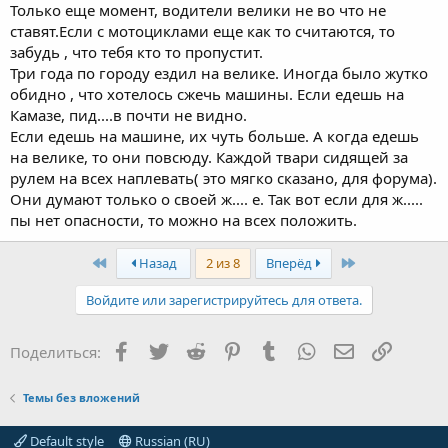
Только еще момент, водители велики не во что не
ставят.Если с мотоциклами еще как то считаются, то
забудь , что тебя кто то пропустит.
Три года по городу ездил на велике. Иногда было жутко
обидно , что хотелось сжечь машины. Если едешь на
Камазе, пид....в почти не видно.
Если едешь на машине, их чуть больше. А когда едешь
на велике, то они повсюду. Каждой твари сидящей за
рулем на всех наплевать( это мягко сказано, для форума).
Они думают только о своей ж.... е. Так вот если для ж.....
пы нет опасности, то можно на всех положить.
First
Last
Назад
2 из 8
Вперёд
Войдите или зарегистрируйтесь для ответа.
Facebook
Twitter
Reddit
Pinterest
Tumblr
WhatsApp
Электронная
Ссылка
Поделиться:
Темы без вложений
Default style
Russian (RU)