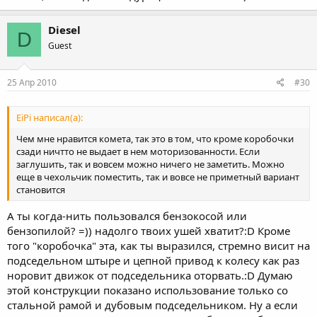
Diesel
D
Guest
25 Апр 2010
#30
EiPi написал(а):
Чем мне нравится комета, так это в том, что кроме коробочки
сзади ничтто не выдает в нем моторизованности. Если
заглушить, так и вовсем можно ничего не заметить. Можно
еще в чехольчик поместить, так и вовсе не приметный вариант
становится
А ты когда-нить пользовался бензокосой или
бензопилой? =)) надолго твоих ушей хватит?:D Кроме
того "коробочка" эта, как ты выразился, стремно висит на
подседельном штыре и цепной привод к колесу как раз
норовит движок от подседельника оторвать.:D Думаю
этой конструкции показано использование только со
стальной рамой и дубовым подседельником. Ну а если