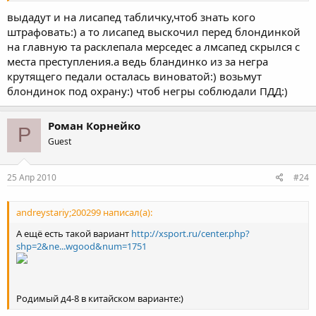
выдадут и на лисапед табличку,чтоб знать кого
штрафовать:) а то лисапед выскочил перед блондинкой
на главную та расклепала мерседес а лмсапед скрылся с
места преступления.а ведь бландинко из за негра
крутящего педали осталась виноватой:) возьмут
блондинок под охрану:) чтоб негры соблюдали ПДД:)
Роман Корнейко
Р
Guest
25 Апр 2010
#24
andreystariy;200299 написал(а):
А ещё есть такой вариант
http://xsport.ru/center.php?
shp=2&ne...wgood&num=1751
Родимый д4-8 в китайском варианте:)