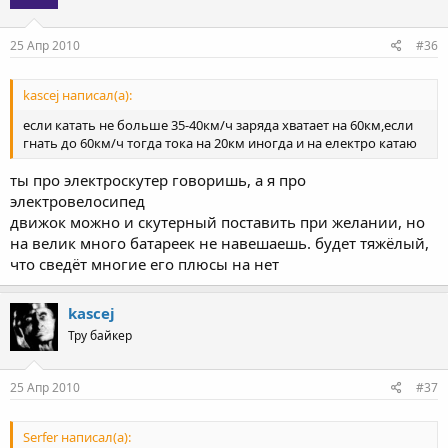
25 Апр 2010
#36
kascej написал(а):
если катать не больше 35-40км/ч заряда хватает на 60км,если
гнать до 60км/ч тогда тока на 20км иногда и на електро катаю
ты про электроскутер говоришь, а я про
электровелосипед
движок можно и скутерный поставить при желании, но
на велик много батареек не навешаешь. будет тяжёлый,
что сведёт многие его плюсы на нет
kascej
Тру байкер
25 Апр 2010
#37
Serfer написал(а):