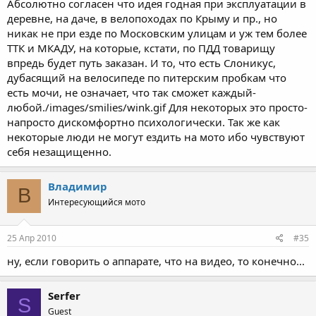
Абсолютно согласен что идея годная при эксплуатации в
деревне, на даче, в велопоходах по Крыму и пр., но
никак не при езде по Московским улицам и уж тем более
ТТК и МКАДУ, на которые, кстати, по ПДД товарищу
впредь будет путь заказан. И то, что есть Слоникус,
дубасящий на велосипеде по питерским пробкам что
есть мочи, не означает, что так сможет каждый-
любой./images/smilies/wink.gif Для некоторых это просто-
напросто дискомфортно психологически. Так же как
некоторые люди не могут ездить на мото ибо чувствуют
себя незащищенно.
Владимир
В
Интересующийся мото
25 Апр 2010
#35
ну, если говорить о аппарате, что на видео, то конечно...
Serfer
S
Guest