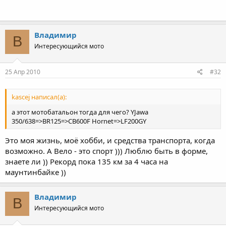
Владимир
В
Интересующийся мото
25 Апр 2010
#32
kascej написал(а):
а этот мотобатальон тогда для чего? YJawa
350/638=>BR125=>CB600F Hornet=>LF200GY
Это моя жизнь, моё хобби, и средства транспорта, когда
возможно. А Вело - это спорт ))) Люблю быть в форме,
знаете ли )) Рекорд пока 135 км за 4 часа на
маунтинбайке ))
Владимир
В
Интересующийся мото