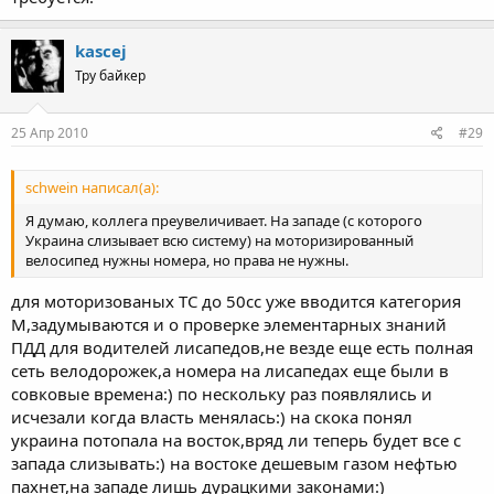
kascej
Тру байкер
25 Апр 2010
#29
schwein написал(а):
Я думаю, коллега преувеличивает. На западе (с которого
Украина слизывает всю систему) на моторизированный
велосипед нужны номера, но права не нужны.
для моторизованых ТС до 50сс уже вводится категория
М,задумываются и о проверке элементарных знаний
ПДД для водителей лисапедов,не везде еще есть полная
сеть велодорожек,а номера на лисапедах еще были в
совковые времена:) по нескольку раз появлялись и
исчезали когда власть менялась:) на скока понял
украина потопала на восток,вряд ли теперь будет все с
запада слизывать:) на востоке дешевым газом нефтью
пахнет,на западе лишь дурацкими законами:)