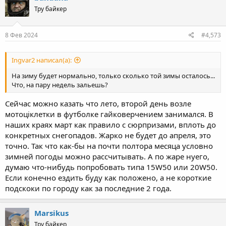
t
Тру байкер
i
o
n
s
8 Фев 2024
#4,573
:
Ingvar2 написал(а):
На зиму будет нормально, только сколько той зимы осталось...
Что, на пару недель зальешь?
Сейчас можно казать что лето, второй день возле
мотоціклетки в футболке гайковерчением занимался. В
наших краях март как правило с сюрпризами, вплоть до
конкретных снегопадов. Жарко не будет до апреля, это
точно. Так что как-бы на почти полтора месяца условно
зимней погоды можно рассчитывать. А по жаре нуего,
думаю что-нибудь попробовать типа 15W50 или 20W50.
Если конечно ездить буду как положено, а не короткие
подскоки по городу как за последние 2 года.
Marsikus
Тру байкер