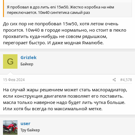
Я пробовал в дрз лить eni 15w50. Жестко коробка на нём
переключается. 10w40 синтетика самый раз
До сих пор не попробовал 15w50, хотя летом очень
просится. 10w40 в городе нормально, но стоит в пекло
прохватить куда-нибудь не совсем рядышком,
перегорает быстро. И даже модная Ямалюбе.
Grizlek
G
Байкер
15 Фев 2024
#4,578
На случай жары решением может стать маслорадиатор,
если конструкция двигателя позволяет его поставить.
масла только наверное надо будет лить чутка больше.
Или хотя бы всегда по максимальной метке.
user
Тру байкер