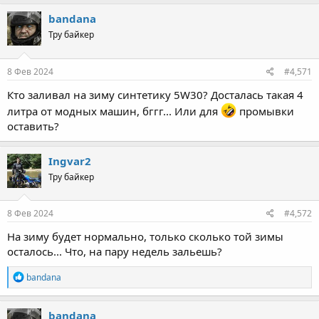
a
менять каждые три года.
c
bandana
t
Тру байкер
i
o
n
s
8 Фев 2024
#4,571
:
Кто заливал на зиму синтетику 5W30? Досталась такая 4
литра от модных машин, бггг... Или для
промывки
оставить?
Ingvar2
Тру байкер
8 Фев 2024
#4,572
На зиму будет нормально, только сколько той зимы
осталось... Что, на пару недель зальешь?
R
bandana
e
a
c
bandana