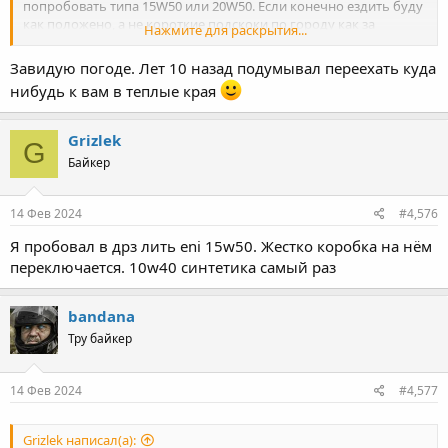
попробовать типа 15W50 или 20W50. Если конечно ездить буду
как положено, а не короткие подскоки по городу как за
Нажмите для раскрытия...
последние 2 года.
Завидую погоде. Лет 10 назад подумывал переехать куда
нибудь к вам в теплые края
Grizlek
G
Байкер
14 Фев 2024
#4,576
Я пробовал в дрз лить eni 15w50. Жестко коробка на нём
переключается. 10w40 синтетика самый раз
bandana
Тру байкер
14 Фев 2024
#4,577
Grizlek написал(а):