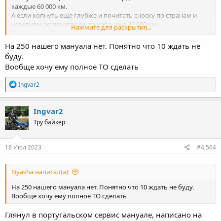
каждые 60 000 км.
А если копнуть еще глубже и почитать сноску по странам и
условиям эксплуатации, то хоба, уже 30 000 км.
Нажмите для раскрытия...
Кстати, на оил клубе в свое время товарищи заморочились и
На 250 нашего мануала нет. Понятно что 10 ждать не
брали пробы масла с юбрика по капле со щупа каждые 100км и
буду.
выяснили, что масло теряет свои свойства уже к 1500 - 1700 км и
Вообще хочу ему полное ТО сделать
от марки практически не зависит.
R
Ingvar2
Теперь по 250 ке твоей, разве в мануале не написано замена
e
масла каждый год или при пробеге ... км, что наступит раньше .
a
А мануал европейский или наш? У них из за экологии были
c
Ingvar2
приняты законы по увеличению сервисных интервалов в
t
ущерб долговечности двигателей. Все равно там ТС принято
Тру байкер
i
менять каждые три года.
o
n
s
18 Июл 2023
#4,564
:
Nyasha написал(а):
На 250 нашего мануала нет. Понятно что 10 ждать не буду.
Вообще хочу ему полное ТО сделать
Глянул в португальском сервис мануале, написано на