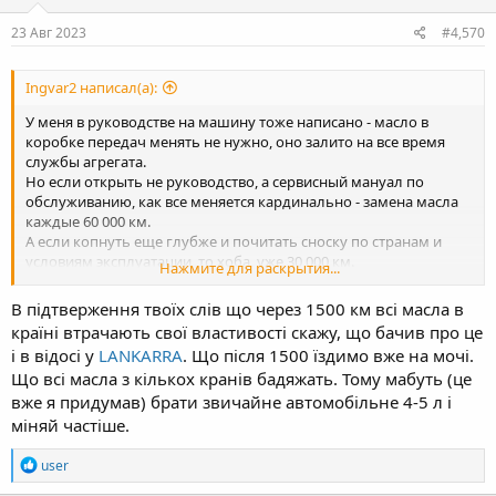
n
s
23 Авг 2023
#4,570
:
Ingvar2 написал(а):
У меня в руководстве на машину тоже написано - масло в
коробке передач менять не нужно, оно залито на все время
службы агрегата.
Но если открыть не руководство, а сервисный мануал по
обслуживанию, как все меняется кардинально - замена масла
каждые 60 000 км.
А если копнуть еще глубже и почитать сноску по странам и
условиям эксплуатации, то хоба, уже 30 000 км.
Нажмите для раскрытия...
Кстати, на оил клубе в свое время товарищи заморочились и
В підтверження твоїх слів що через 1500 км всі масла в
брали пробы масла с юбрика по капле со щупа каждые 100км и
країні втрачають свої властивості скажу, що бачив про це
выяснили, что масло теряет свои свойства уже к 1500 - 1700 км и
і в відосі у
LANKARRA
. Що після 1500 їздимо вже на мочі.
от марки практически не зависит.
Що всі масла з кількох кранів бадяжать. Тому мабуть (це
Теперь по 250 ке твоей, разве в мануале не написано замена
вже я придумав) брати звичайне автомобільне 4-5 л і
масла каждый год или при пробеге ... км, что наступит раньше .
міняй частіше.
А мануал европейский или наш? У них из за экологии были
приняты законы по увеличению сервисных интервалов в
R
user
ущерб долговечности двигателей. Все равно там ТС принято
e