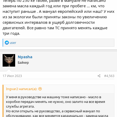
Теперь по 250 ке твоей, разве в мануале не написано
замена масла каждый год или при пробеге ... км, что
наступит раньше . А мануал европейский или наш? У них
из за экологии были приняты законы по увеличению
сервисных интервалов в ущерб долговечности
двигателей. Все равно там ТС принято менять каждые
три года.
R
user
e
a
c
Nyasha
t
Байкер
i
o
n
s
17 Июл 2023
#4,563
:
Ingvar2 написал(а):
У меня в руководстве на машину тоже написано - масло в
коробке передач менять не нужно, оно залито на все время
службы агрегата.
Но если открыть не руководство, а сервисный мануал по
обслуживанию, как все меняется кардинально - замена масла