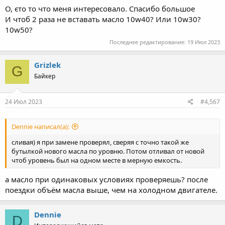
О, єто то что меня интересовало. Спасибо большое
И чтоб 2 раза не вставать масло 10w40? Или 10w30?
10w50?
Последнее редактирование:
19 Июл 2023
Grizlek
G
Байкер
24 Июл 2023
#4,567
Dennie написал(а):
сливая) я при замене проверял, сверяя с точно такой же
бутылкой нового масла по уровню. Потом отливал от новой
чтоб уровень был на одном месте в мерную емкость.
а масло при одинаковых условиях проверяешь? после
поездки объём масла выше, чем на холодном двигателе.
Dennie
D