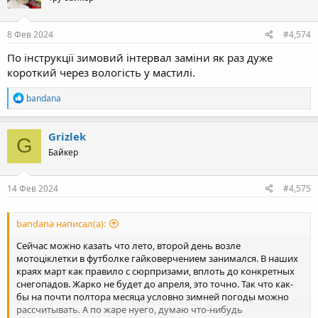
8 Фев 2024
#4,574
По інструкції зимовий інтервал заміни як раз дуже
короткий через вологість у мастилі.
R
bandana
e
a
c
Grizlek
G
t
Байкер
i
o
n
s
14 Фев 2024
#4,575
:
bandana написал(а):
Сейчас можно казать что лето, второй день возле
мотоціклетки в футболке гайковерчением занимался. В наших
краях март как правило с сюрпризами, вплоть до конкретных
снегопадов. Жарко не будет до апреля, это точно. Так что как-
бы на почти полтора месяца условно зимней погоды можно
рассчитывать. А по жаре нуего, думаю что-нибудь