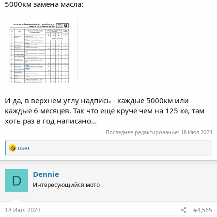
5000км замена масла:
И да, в верхнем углу надпись - каждые 5000км или
каждые 6 месяцев. Так что еще круче чем на 125 ке, там
хоть раз в год написано...
Последнее редактирование:
18 Июл 2023
R
user
e
a
c
Dennie
D
t
Интересующийся мото
i
o
n
s
18 Июл 2023
#4,565
: