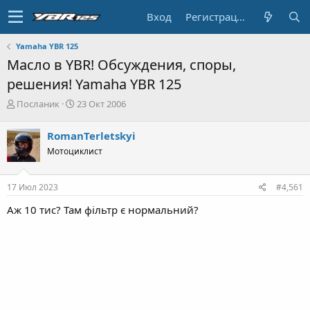
Вход
Регистрация
Yamaha YBR 125
Масло в YBR! Обсуждения, споры,
решения! Yamaha YBR 125
А
Д
Посланик
23 Окт 2006
в
а
т
т
RomanTerletskyi
о
а
Мотоциклист
р
н
т
а
е
ч
17 Июл 2023
#4,561
м
а
ы
л
Аж 10 тис? Там фільтр є нормальний?
а