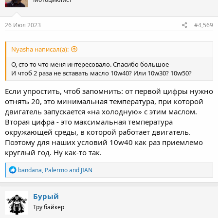
26 Июл 2023
#4,569
Nyasha написал(а):
О, єто то что меня интересовало. Спасибо большое
И чтоб 2 раза не вставать масло 10w40? Или 10w30? 10w50?
Если упростить, чтоб запомнить: от первой цифры нужно
отнять 20, это минимальная температура, при которой
двигатель запускается «на холодную» с этим маслом.
Вторая цифра - это максимальная температура
окружающей среды, в которой работает двигатель.
Поэтому для наших условий 10w40 как раз приемлемо
круглый год. Ну как-то так.
R
bandana
,
Palermo
and
JIAN
e
a
c
Бурый
t
Тру байкер
i
o