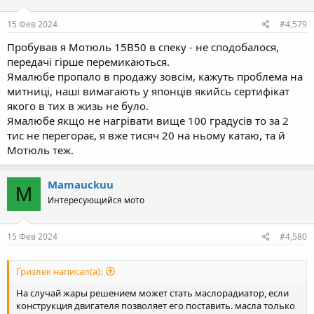
15 Фев 2024
#4,579
Пробував я Мотюль 15В50 в спеку - не сподобалося,
передачі гірше перемикаються.
Ямалюбе пропало в продажу зовсім, кажуть проблема на
митниці, наші вимагають у японців якийсь сертифікат
якого в тих в жизь не було.
Ямалюбе якщо не нагрівати вище 100 градусів то за 2
тис не перегорає, я вже тисяч 20 на ньому катаю, та й
Мотюль теж.
Mamauckuu
M
Интересующийся мото
15 Фев 2024
#4,580
Гризлек написал(а):
На случай жары решением может стать маслорадиатор, если
конструкция двигателя позволяет его поставить. масла только