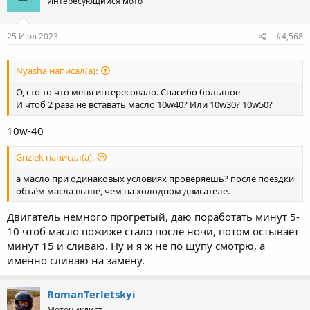
Интересующийся мото
25 Июл 2023
#4,568
Nyasha написал(а):
О, єто то что меня интересовало. Спасибо большое
И чтоб 2 раза не вставать масло 10w40? Или 10w30? 10w50?
10w-40
Grizlek написал(а):
а масло при одинаковых условиях проверяешь? после поездки
объём масла выше, чем на холодном двигателе.
Двигатель немного прогретый, даю поработать минут 5-
10 чтоб масло пожиже стало после ночи, потом остывает
минут 15 и сливаю. Ну и я ж не по щупу смотрю, а
именно сливаю на замену.
RomanTerletskyi
Мотоциклист