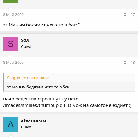
8 Май 2009
#7
эт Маныч бодяжит чего то в бак:D
SoX
S
Guest
8 Май 2009
#8
Sergomen написал(а):
эт Маныч бодяжит чего то в бак
надо рецептик стрельнуть у него
/images/smilies/thumbup.gif :D мож на самогоне ездиет :)
alexmaxru
A
Guest