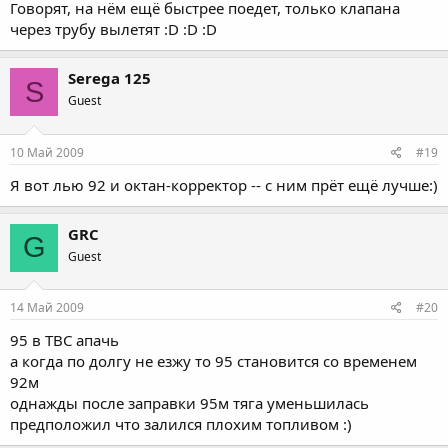
Говорят, на нём ещё быстрее поедет, только клапана
через трубу вылетят :D :D :D
Serega 125
S
Guest
10 Май 2009
#19
Я вот лью 92 и октан-корректор -- с ним прёт ещё лучше:)
GRC
G
Guest
14 Май 2009
#20
95 в ТВС апачь
а когда по долгу не езжу то 95 становится со временем
92м
однажды после заправки 95м тяга уменьшилась
предположил что залился плохим топливом :)