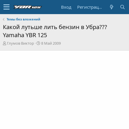
Вход
Регистрация
Темы без вложений
Какой лутьше лить бензин в Убра???
Yamaha YBR 125
А
Д
Глумов Виктор
8 Май 2009
в
а
т
т
о
а
р
н
т
а
е
ч
м
а
ы
л
а