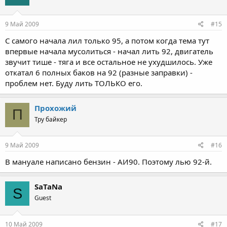
9 Май 2009
#15
С самого начала лил только 95, а потом когда тема тут
впервые начала мусолиться - начал лить 92, двигатель
звучит тише - тяга и все остальное не ухудшилось. Уже
откатал 6 полных баков на 92 (разные заправки) -
проблем нет. Буду лить ТОЛЬКО его.
Прохожий
П
Тру байкер
9 Май 2009
#16
В мануале написано бензин - АИ90. Поэтому лью 92-й.
SaTaNa
S
Guest
10 Май 2009
#17