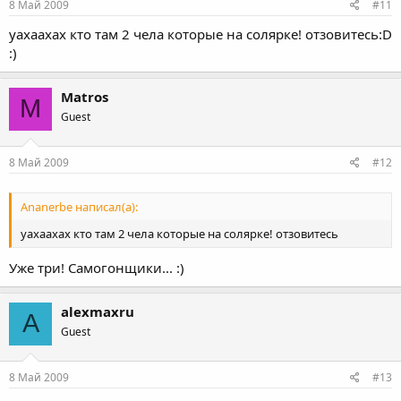
8 Май 2009
#11
уахаахах кто там 2 чела которые на солярке! отзовитесь:D
:)
Matros
M
Guest
8 Май 2009
#12
Ananerbe написал(а):
уахаахах кто там 2 чела которые на солярке! отзовитесь
Уже три! Самогонщики... :)
alexmaxru
A
Guest
8 Май 2009
#13