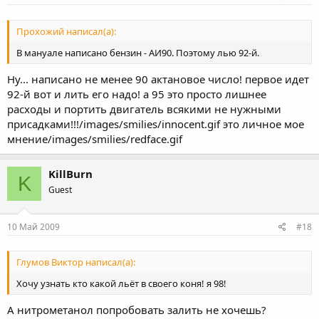
Прохожий написал(а):
В мануале написано бензин - АИ90. Поэтому лью 92-й.
Ну... написано не менее 90 актановое число! первое идет
92-й вот и лить его надо! а 95 это просто лишнее
расходы и портить двигатель всякими не нужными
присадками!!!/images/smilies/innocent.gif это личное мое
мнение/images/smilies/redface.gif
KillBurn
K
Guest
10 Май 2009
#18
Глумов Виктор написал(а):
Хочу узнать кто какой льёт в своего коня! я 98!
А нитрометанол попробовать залить не хочешь?