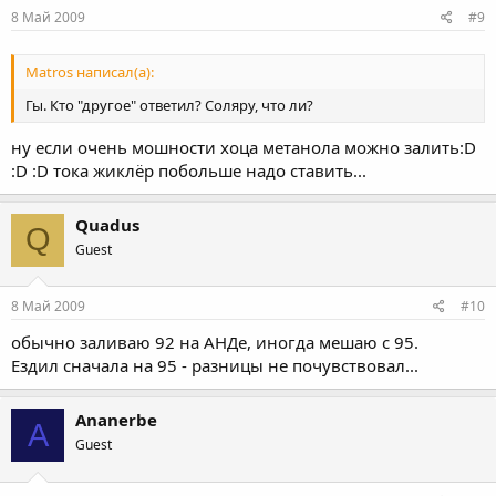
8 Май 2009
#9
Matros написал(а):
Гы. Кто "другое" ответил? Соляру, что ли?
ну если очень мошности хоца метанола можно залить:D
:D :D тока жиклёр побольше надо ставить...
Quadus
Q
Guest
8 Май 2009
#10
обычно заливаю 92 на АНДе, иногда мешаю с 95.
Ездил сначала на 95 - разницы не почувствовал...
Ananerbe
A
Guest