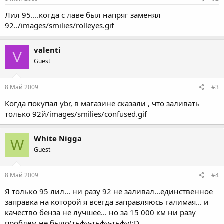
Лил 95....когда с лаве был напряг заменял
92../images/smilies/rolleyes.gif
valenti
V
Guest
8 Май 2009
#3
Когда покупал ybr, в магазине сказали , что заливать
только 92й/images/smilies/confused.gif
White Nigga
W
Guest
8 Май 2009
#4
Я только 95 лил... ни разу 92 не заливал...единственное
заправка на которой я всегда заправляюсь галимая... и
качество бенза не лучшее... но за 15 000 км ни разу
проблем не было(тьфу-тьфу-тьфу):D