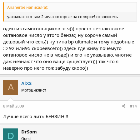
Ananerbe написал(а):
уахаахах кто там 2 чела которые на солярке! отзовитесь
один из самогоньщиков эт я))) просто незнаю какое
октановое число у этого бенза:) ну короче самый
дешовый что есть)) ну типа bp ultimate и тому подобные
:D 92 или95 скореевсего)) здесь где живу почемуто
октановое число не в моде)) и его не указываю,многие
даж незнают что оно ваще существует))) так что я
наверно про него тож забуду скоро))
AlXS
A
Мотоциклист
8 Май 2009
#14
Лучше всего лить БЕНЗИН!!!
DrSom
D
Guest