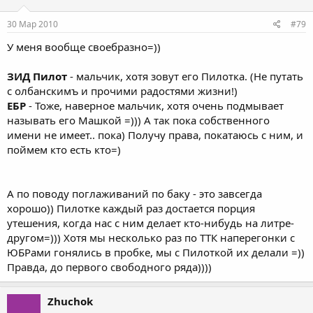
30 Мар 2010
#79
У меня вообще своебразно=))
ЗИД Пилот
- мальчик, хотя зовут его Пилотка. (Не путать
с олбанскимъ и прочими радостями жизни!)
ЕБР
- Тоже, наверное мальчик, хотя очень подмывает
называть его Машкой =))) А так пока собственного
имени не имеет.. пока) Получу права, покатаюсь с ним, и
поймем кто есть кто=)
А по поводу поглаживаний по баку - это завсегда
хорошо)) Пилотке каждый раз достается порция
утешения, когда нас с ним делает кто-нибудь на литре-
другом=))) Хотя мы несколько раз по ТТК наперегонки с
ЮБРами гонялись в пробке, мы с Пилоткой их делали =))
Правда, до первого свободного ряда))))
Zhuchok