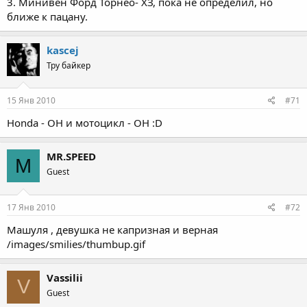
3. Минивен Форд Торнео- ХЗ, пока не определил, но
ближе к пацану.
kascej
Тру байкер
15 Янв 2010
#71
Honda - ОН и мотоцикл - ОН :D
MR.SPEED
M
Guest
17 Янв 2010
#72
Машуля , девушка не капризная и верная
/images/smilies/thumbup.gif
Vassilii
V
Guest