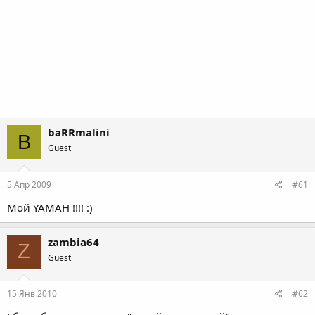
baRRmalini
B
Guest
5 Апр 2009
#61
Мой YAMAH !!!! :)
zambia64
Z
Guest
15 Янв 2010
#62