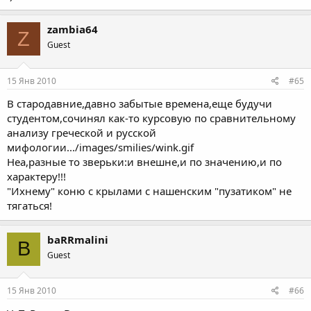
zambia64
Z
Guest
15 Янв 2010
#65
В стародавние,давно забытые времена,еще будучи
студентом,сочинял как-то курсовую по сравнительному
анализу греческой и русской
мифологии.../images/smilies/wink.gif
Неа,разные то зверьки:и внешне,и по значению,и по
характеру!!!
"Ихнему" коню с крылами с нашенским "пузатиком" не
тягаться!
baRRmalini
B
Guest
15 Янв 2010
#66