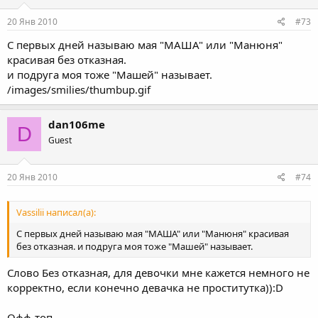
20 Янв 2010
#73
С первых дней называю мая "МАША" или "Манюня"
красивая без отказная.
и подруга моя тоже "Машей" называет.
/images/smilies/thumbup.gif
dan106me
D
Guest
20 Янв 2010
#74
Vassilii написал(а):
С первых дней называю мая "МАША" или "Манюня" красивая
без отказная. и подруга моя тоже "Машей" называет.
Слово Без отказная, для девочки мне кажется немного не
корректно, если конечно девачка не проститутка)):D
Офф-топ