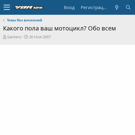
Вход
Регистрация
Темы без вложений
Какого пола ваш мотоцикл? Обо всем
А
Д
Santero
26 Ноя 2007
в
а
т
т
о
а
р
н
т
а
е
ч
м
а
ы
л
а