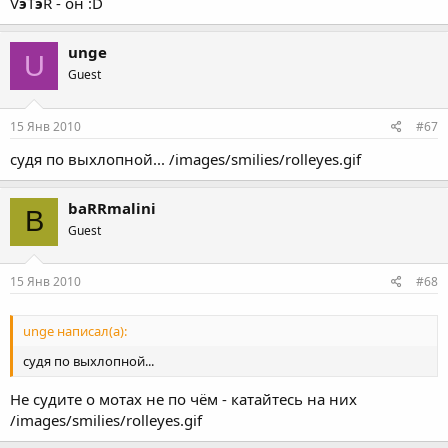
V
э
T
э
R - он :D
unge
U
Guest
15 Янв 2010
#67
судя по выхлопной... /images/smilies/rolleyes.gif
baRRmalini
B
Guest
15 Янв 2010
#68
unge написал(а):
судя по выхлопной...
Не судите о мотах не по чём - катайтесь на них
/images/smilies/rolleyes.gif