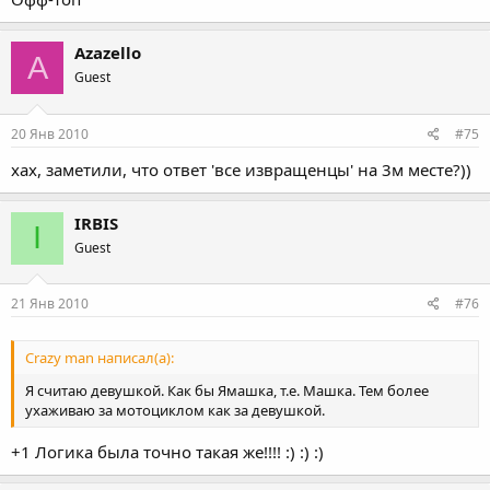
Azazello
A
Guest
20 Янв 2010
#75
хах, заметили, что ответ 'все извращенцы' на 3м месте?))
IRBIS
I
Guest
21 Янв 2010
#76
Crazy man написал(а):
Я считаю девушкой. Как бы Ямашка, т.е. Машка. Тем более
ухаживаю за мотоциклом как за девушкой.
+1 Логика была точно такая же!!!! :) :) :)