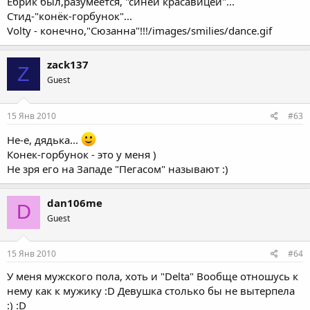
Ёбрик был,разумеется, "синей красавицей"...
Стид-"конёк-горбунок"...
Volty - конечно,"Сюзанна"!!!/images/smilies/dance.gif
zack137
Z
Guest
15 Янв 2010
#63
Не-е, дядька...
Конек-горбунок - это у меня )
Не зря его на Западе "Пегасом" называют :)
dan106me
D
Guest
15 Янв 2010
#64
У меня мужского пола, хоть и "Delta" Вообще отношусь к
нему как к мужику :D Девушка столько бы не вытерпела
:) :D