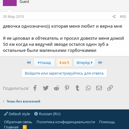
Guest
30 Мар 2010
#80
девочка однозначно)) которая меня любит и верна мне
Я ее целовал в обтекатель и просил довезти меня домой
50 км когда на ведучей звезде остался один зуб а
остальные были маленькими горбочкамми
First
Last
Назад
4 из 5
Вперёд
Войдите или зарегистрируйтесь для ответа.
Facebook
Twitter
Reddit
Pinterest
Tumblr
WhatsApp
Электронная
Ссылка
Поделиться:
Темы без вложений
Default style
Russian (RU)
Обратная связь
Политика конфиденциальности
Помощь
Главная
R