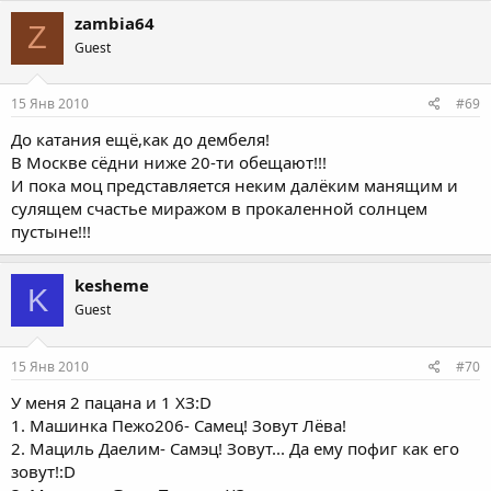
zambia64
Z
Guest
15 Янв 2010
#69
До катания ещё,как до дембеля!
В Москве сёдни ниже 20-ти обещают!!!
И пока моц представляется неким далёким манящим и
сулящем счастье миражом в прокаленной солнцем
пустыне!!!
kesheme
K
Guest
15 Янв 2010
#70
У меня 2 пацана и 1 ХЗ:D
1. Машинка Пежо206- Самец! Зовут Лёва!
2. Мациль Даелим- Самэц! Зовут... Да ему пофиг как его
зовут!:D