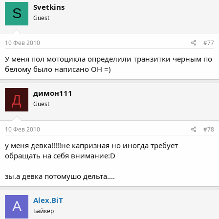
Svetkins
S
Guest
10 Фев 2010
#77
У меня пол мотоцикла определили транзитки черным по
белому было написано ОН =)
димон111
Д
Guest
10 Фев 2010
#78
у меня девка!!!!!не капризная но иногда требует
обращать на себя внимание:D
зы.а девка потомушо дельта....
Alex.BiT
A
Байкер