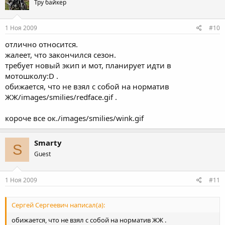
Тру байкер
1 Ноя 2009
#10
отлично относится.
жалеет, что закончился сезон.
требует новый экип и мот, планирует идти в
мотошколу:D .
обижается, что не взял с собой на норматив
ЖЖ/images/smilies/redface.gif .
короче все ок./images/smilies/wink.gif
Smarty
S
Guest
1 Ноя 2009
#11
Сергей Сергеевич написал(а):
обижается, что не взял с собой на норматив ЖЖ .