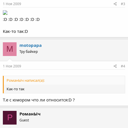
1 Ноя 2009
#3
:D :D :D :D :D :D :D
Как-то так:D
motopapa
M
Тру байкер
1 Ноя 2009
#4
РоманЫч написал(а):
Как-то так
Т.е с юмором что ли относится:D ?
РоманЫч
Р
Guest