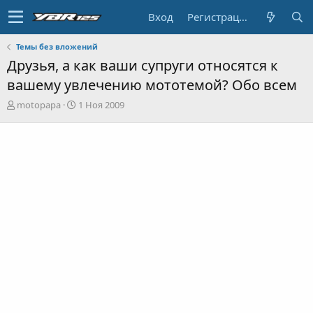
Вход
Регистрация
Темы без вложений
Друзья, а как ваши супруги относятся к
вашему увлечению мототемой? Обо всем
А
Д
motopapa
1 Ноя 2009
в
а
т
т
о
а
р
н
т
а
е
ч
м
а
ы
л
а