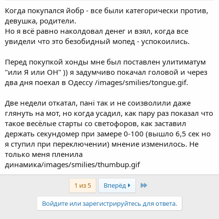
Когда покупался йобр - все были категорически против,
девушка, родители.
Но я всё равно наколдовал денег и взял, когда все
увидели что это безобидный мопед - успокоились.
Перед покупкой хонды мне был поставлен улитиматум
"или Я или ОН" )) я задумчиво покачал головой и через
два дня поехал в Одессу /images/smilies/tongue.gif.
Две недели откатал, панi так и не соизволили даже
глянуть на мот, но когда усадил, как пару раз показал что
такое весёлые старты со светофоров, как заставил
держать секундомер при замере 0-100 (вышло 6,5 сек но
я ступил при переключении) мнение изменилось. Не
только меня пленила
динамика/images/smilies/thumbup.gif
Last
1 из 5
Вперёд
Войдите или зарегистрируйтесь для ответа.