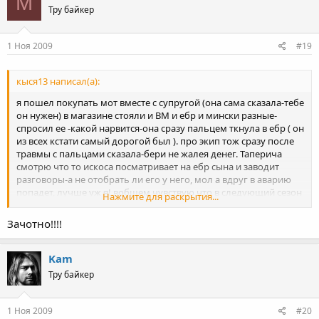
M
Тру байкер
1 Ноя 2009
#19
кыся13 написал(а):
я пошел покупать мот вместе с супругой (она сама сказала-тебе
он нужен) в магазине стояли и ВМ и ебр и мински разные-
спросил ее -какой нарвится-она сразу пальцем ткнула в ебр ( он
из всех кстати самый дорогой был ). про экип тож сразу после
травмы с пальцами сказала-бери не жалея денег. Таперича
смотрю что то искоса посматривает на ебр сына и заводит
разговоры-а не отобрать ли его у него, мол а вдруг в аварию
попадет, лучше уж я! вобщем чувствую что в следующий сезон
Нажмите для раскрытия...
супруга сядет на него конкретно. А вобще у меня жена просто
золото ( эт я вам говорю конкретно после 26-ти лет совместной
Зачотно!!!!
жизни)
Kam
Тру байкер
1 Ноя 2009
#20