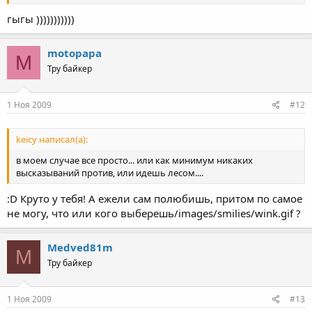
гыгы )))))))))))
motopapa
M
Тру байкер
1 Ноя 2009
#12
keicy написал(а):
в моем случае все просто... или как минимум никаких
высказываний против, или идешь лесом....
:D Круто у тебя! А ежели сам полюбишь, притом по самое
не могу, что или кого выберешь/images/smilies/wink.gif ?
Medved81m
M
Тру байкер
1 Ноя 2009
#13