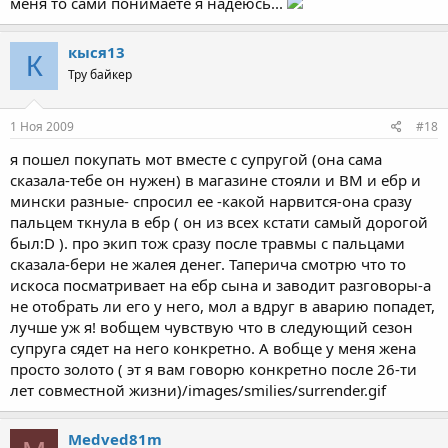
меня то сами понимаете я надеюсь...
кыся13
К
Тру байкер
1 Ноя 2009
#18
я пошел покупать мот вместе с супругой (она сама
сказала-тебе он нужен) в магазине стояли и ВМ и ебр и
мински разные- спросил ее -какой нарвится-она сразу
пальцем ткнула в ебр ( он из всех кстати самый дорогой
был:D ). про экип тож сразу после травмы с пальцами
сказала-бери не жалея денег. Таперича смотрю что то
искоса посматривает на ебр сына и заводит разговоры-а
не отобрать ли его у него, мол а вдруг в аварию попадет,
лучше уж я! вобщем чувствую что в следующий сезон
супруга сядет на него конкретно. А вобще у меня жена
просто золото ( эт я вам говорю конкретно после 26-ти
лет совместной жизни)/images/smilies/surrender.gif
Medved81m