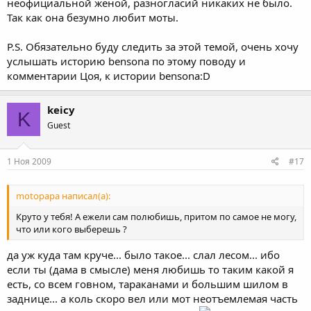
неофициальной женой, разногласий никаких не было.
Так как она безумно любит моты.
P.S. Обязательно буду следить за этой темой, очень хочу
услышать историю bensona по этому поводу и
комментарии Цоя, к истории bensona:D
keicy
K
Guest
1 Ноя 2009
#17
motopapa написал(а):
Круто у тебя! А ежели сам полюбишь, притом по самое не могу,
что или кого выберешь ?
да уж куда там круче... было такое... слал лесом... ибо
если ты (дама в смысле) меня любишь то таким какой я
есть, со всем говном, тараканами и большим шилом в
заднице... а коль скоро вел или мот неотъемлемая часть