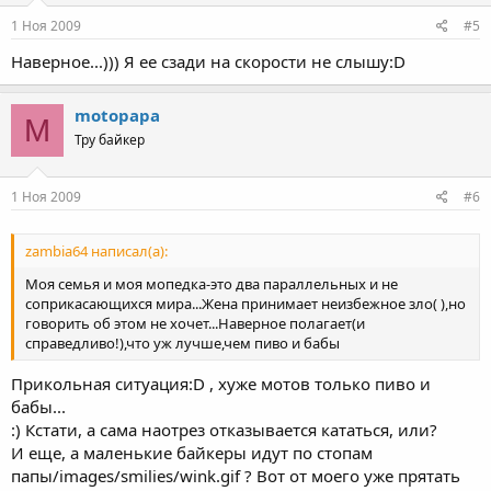
1 Ноя 2009
#5
Наверное...))) Я ее сзади на скорости не слышу:D
motopapa
M
Тру байкер
1 Ноя 2009
#6
zambia64 написал(а):
Моя семья и моя мопедка-это два параллельных и не
соприкасающихся мира...Жена принимает неизбежное зло( ),но
говорить об этом не хочет...Наверное полагает(и
справедливо!),что уж лучше,чем пиво и бабы
Прикольная ситуация:D , хуже мотов только пиво и
бабы...
:) Кстати, а сама наотрез отказывается кататься, или?
И еще, а маленькие байкеры идут по стопам
папы/images/smilies/wink.gif ? Вот от моего уже прятать