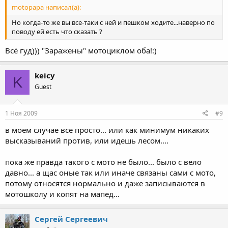
motopapa написал(а):
Но когда-то же вы все-таки с ней и пешком ходите...наверно по
поводу ей есть что сказать ?
Всё гуд))) "Заражены" мотоциклом оба!:)
keicy
K
Guest
1 Ноя 2009
#9
в моем случае все просто... или как минимум никаких
высказываний против, или идешь лесом....
пока же правда такого с мото не было... было с вело
давно... а щас оные так или иначе связаны сами с мото,
потому относятся нормально и даже записываются в
мотошколу и копят на мапед...
Сергей Сергеевич