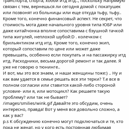
транспорта, спорта, хобби итд итд.., поскольку напрямую
связан с тем, вернешься ли сегодня домой с покатушек
или позвонят из больницы или еще откуда тьфу, тьфу..
Кроме того, конечно финансовый аспект. Не секрет, что
стоимость мота даже начального уровня типа ЮБР или
даже китайчонка вполне сопоставима с бэушной тачкой
типа жигулей, неплохой шубой:D . колечком с
брильянтиком итд итд. Кроме того, конечно экип,
который сопоставим по цене или может даже
превышать, особенно если покупать и на пассажирку итд
итд. Расходники, весьма дорогой ремонт и так далее. Я
уже не говорю о тюнинге..
И вот, мы это все знаем, и наши женщины тоже:) .. Ну и
как вам удается в семье решать все эти терки? Т.е все в
полном согласии или ставится какой-либо стороной
условие- или я, или мотоцикл? Как решаете такую
проблему? или так не бывает?
/images/smilies/wink.gif Давайте это обсудим, очень
интересно, правда! Вот у меня все довольно сложно, а
как у вас?
p.s К обсуждению конечно могут подключаться и те, кто
пока не женат, но у кого есть постоянная любимая