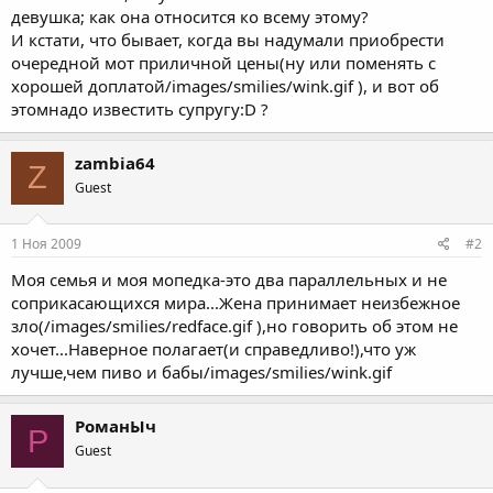
девушка; как она относится ко всему этому?
И кстати, что бывает, когда вы надумали приобрести
очередной мот приличной цены(ну или поменять с
хорошей доплатой/images/smilies/wink.gif ), и вот об
этомнадо известить супругу:D ?
zambia64
Z
Guest
1 Ноя 2009
#2
Моя семья и моя мопедка-это два параллельных и не
соприкасающихся мира...Жена принимает неизбежное
зло(/images/smilies/redface.gif ),но говорить об этом не
хочет...Наверное полагает(и справедливо!),что уж
лучше,чем пиво и бабы/images/smilies/wink.gif
РоманЫч
Р
Guest