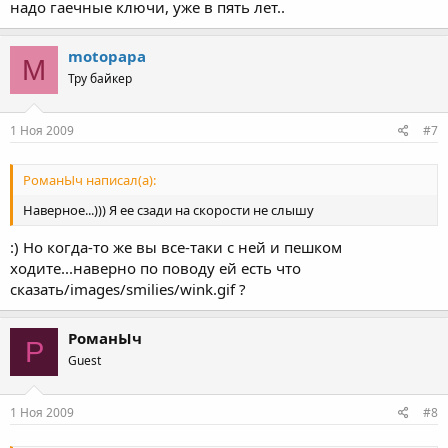
надо гаечные ключи, уже в пять лет..
motopapa
M
Тру байкер
1 Ноя 2009
#7
РоманЫч написал(а):
Наверное...))) Я ее сзади на скорости не слышу
:) Но когда-то же вы все-таки с ней и пешком
ходите...наверно по поводу ей есть что
сказать/images/smilies/wink.gif ?
РоманЫч
Р
Guest
1 Ноя 2009
#8