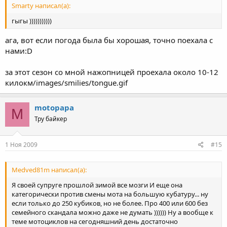
Smarty написал(а):
гыгы )))))))))))
ага, вот если погода была бы хорошая, точно поехала с
нами:D
за этот сезон со мной нажопницей проехала около 10-12
килокм/images/smilies/tongue.gif
motopapa
M
Тру байкер
1 Ноя 2009
#15
Medved81m написал(а):
Я своей супруге прошлой зимой все мозги И еще она
категорически против смены мота на большую кубатуру... ну
если только до 250 кубиков, но не более. Про 400 или 600 без
семейного скандала можно даже не думать )))))) Ну а вообще к
теме мотоциклов на сегодняшний день достаточно