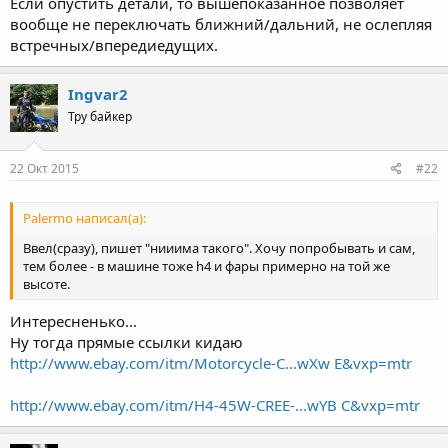
Если опустить детали, то вышепоказанное позволяет
вообще не переключать ближний/дальний, не ослепляя
встречных/впередиедущих.
Ingvar2
Тру байкер
22 Окт 2015
#22
Palermo написал(а):
Ввел(сразу), пишет "нииима такого". Хочу попробывать и сам,
тем более - в машине тоже h4 и фары примерно на той же
высоте.
Интересненько...
Ну тогда прямые ссылки кидаю
http://www.ebay.com/itm/Motorcycle-C...wXw E&vxp=mtr
http://www.ebay.com/itm/H4-45W-CREE-...wYB C&vxp=mtr