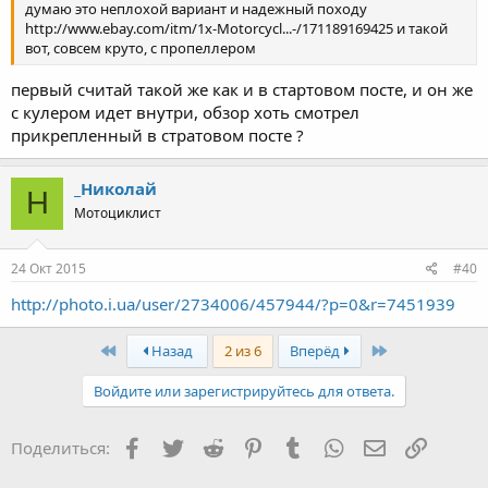
думаю это неплохой вариант и надежный походу
http://www.ebay.com/itm/1x-Motorcycl...-/171189169425 и такой
вот, совсем круто, с пропеллером
первый считай такой же как и в стартовом посте, и он же
с кулером идет внутри, обзор хоть смотрел
прикрепленный в стратовом посте ?
_Николай
Н
Мотоциклист
24 Окт 2015
#40
http://photo.i.ua/user/2734006/457944/?p=0&r=7451939
First
Last
Назад
2 из 6
Вперёд
Войдите или зарегистрируйтесь для ответа.
Facebook
Twitter
Reddit
Pinterest
Tumblr
WhatsApp
Электронная
Ссылка
Поделиться: