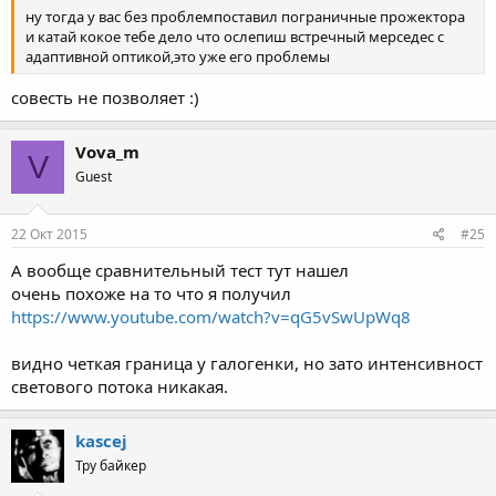
ну тогда у вас без проблемпоставил пограничные прожектора
и катай кокое тебе дело что ослепиш встречный мерседес с
адаптивной оптикой,это уже его проблемы
совесть не позволяет :)
Vova_m
V
Guest
22 Окт 2015
#25
А вообще сравнительный тест тут нашел
очень похоже на то что я получил
https://www.youtube.com/watch?v=qG5vSwUpWq8
видно четкая граница у галогенки, но зато интенсивност
светового потока никакая.
kascej
Тру байкер