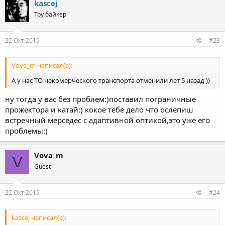
kascej
Тру байкер
22 Окт 2015
#23
Vova_m написал(а):
А у нас ТО некомерческого транспорта отменили лет 5 назад ))
ну тогда у вас без проблем:)поставил пограничные
прожектора и катай:) кокое тебе дело что ослепиш
встречный мерседес с адаптивной оптикой,это уже его
проблемы:)
Vova_m
V
Guest
22 Окт 2015
#24
kascej написал(а):