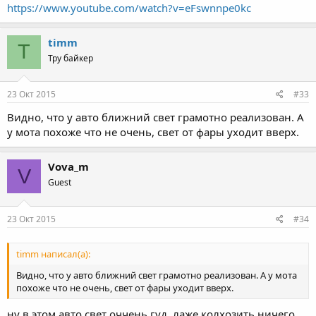
https://www.youtube.com/watch?v=eFswnnpe0kc
timm
T
Тру байкер
23 Окт 2015
#33
Видно, что у авто ближний свет грамотно реализован. А
у мота похоже что не очень, свет от фары уходит вверх.
Vova_m
V
Guest
23 Окт 2015
#34
timm написал(а):
Видно, что у авто ближний свет грамотно реализован. А у мота
похоже что не очень, свет от фары уходит вверх.
ну в этом авто свет оччень гуд, лаже колхозить ничего