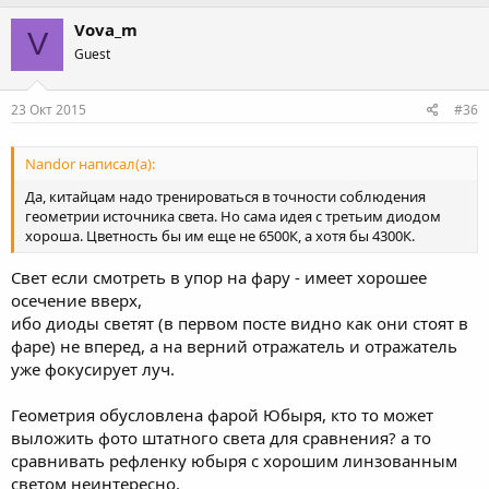
Vova_m
V
Guest
23 Окт 2015
#36
Nandor написал(а):
Да, китайцам надо тренироваться в точности соблюдения
геометрии источника света. Но сама идея с третьим диодом
хороша. Цветность бы им еще не 6500К, а хотя бы 4300К.
Свет если смотреть в упор на фару - имеет хорошее
осечение вверх,
ибо диоды светят (в первом посте видно как они стоят в
фаре) не вперед, а на верний отражатель и отражатель
уже фокусирует луч.
Геометрия обусловлена фарой Юбыря, кто то может
выложить фото штатного света для сравнения? а то
сравнивать рефленку юбыря с хорошим линзованным
светом неинтересно.