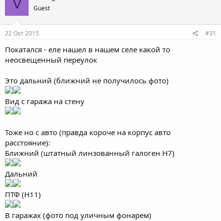
V
Guest
22 Окт 2015
#31
Покатался - еле нашел в нашем селе какой то
неосвещенный переулок
Это дальний (ближний не получилось фото)
Вид с гаража на стену
Тоже но с авто (правда короче на корпус авто
расстояние):
Ближний (штатный линзованный галоген Н7)
Дальний
ПТФ (Н11)
В гаражах (фото под уличным фонарем)