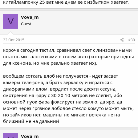
китайлампочку 25 ват,мне днем ее с избытком хватает.
Vova_m
V
Guest
22 Окт 2015
#30
короче сегодня тестил, сравнивал свет с линзованными
штатными галогенками в своем авто (которые пригодны
для ксенона, но мне реально хватает их).
вообщем соткать влоб не получается - идет засвет
камеры телефона, а брать зеркалку и играться с
диафрагмами влом. вердикт после десяти секунд
смотрения на фару с 30 20 10 метров не слепит, ибо
основной пуок фара фоксирует на землю, да яро, да
может через грязное лобовое стекло комуто может мыть,
но зайчиков нет, машины не мигают встечка не на
ближний не на дальний
Vova_m