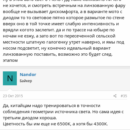
не хочется, и смотреть встречным на линзованную фару
вообще не вызывает дискомфорта, а в варианте мото с
диодом то то световое пятно которое размытое по стене
вверх оно в той точке имеет слабую интенсивность и
врядли когото заслепит. да и по трассе на юбыре по
ночам не езжу, а зато вот по пересеченной сельской
местности штатную галогенку утрет наверно, и ямы под
носом подсветит, ну конечно идеальный вариант
линзованную поставить, возможно это будет след.
этапом
Nandor
N
Байкер
23 Окт 2015
#35
Да, китайцам надо тренироваться в точности
соблюдения геометрии источника света. Но сама идея с
третьим диодом хороша.
Цветность бы им еще не 6500К, а хотя бы 4300К.