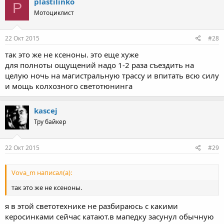
plastilinko
P
Мотоциклист
22 Окт 2015
#28
так это же не ксеноны. это еще хуже
для полноты ощущений надо 1-2 раза съездить на
целую ночь на магистральную трассу и впитать всю силу
и мощь колхозного светотюнинга
kascej
Тру байкер
22 Окт 2015
#29
Vova_m написал(а):
так это же не ксеноны.
я в этой светотехнике не разбираюсь с какими
керосинками сейчас катают.в мапедку засунул обычную