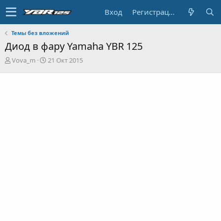
Вход
Регистрация
Темы без вложений
Диод в фару Yamaha YBR 125
А
Д
Vova_m
21 Окт 2015
в
а
т
т
о
а
р
н
т
а
е
ч
м
а
ы
л
а