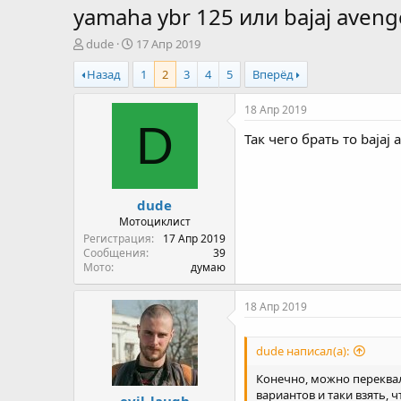
yamaha ybr 125 или bajaj aveng
А
Д
dude
17 Апр 2019
в
а
Назад
1
2
3
4
5
Вперёд
т
т
о
а
р
н
18 Апр 2019
т
а
D
Так чего брать то bajaj
е
ч
м
а
ы
л
а
dude
Мотоциклист
Регистрация
17 Апр 2019
Сообщения
39
Мото
думаю
18 Апр 2019
dude написал(а):
Конечно, можно переквал
вариантов и таки взять, 