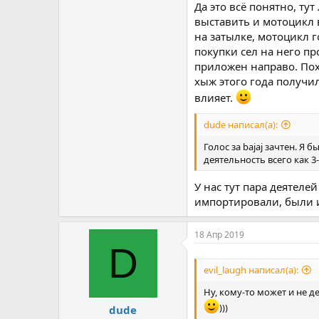
Да это всё понятно, ту
выставить и мотоцикл 
на затылке, мотоцикл г
покупки сел на него пр
приложен направо. По
хыж этого года получил
влияет.
dude написал(а):
Голос за bajaj зачтен. Я
деятельность всего как 3
У нас тут пара деятеле
импортировали, были и
18 Апр 2019
D
evil_laugh написал(а):
Ну, кому-то может и не д
)))
dude