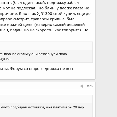
ушатать (был один такой, подножку забыл
от не подлежал), но блин, у вас же глаза не
причине. Я вот так XJR1300 свой купил, ещё до
 вправо смотрит, траверсы кривые, был
ниже нижней цены (наверно самый дешёвый
шен, падан, но на скорость, как говорится, не
отзывов, по скольку они развернули свою
ступил.
льны. Форум со старого движка не весь
#26
 кому-то подбирал мотоцикл, мне платили бы 20 тыр