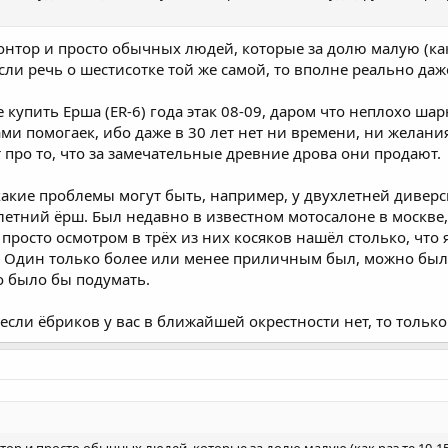
 контор и просто обычных людей, которые за долю малую (как 
сли речь о шестисотке той же самой, то вполне реально даж
 купить Ерша (ER-6) года этак 08-09, даром что неплохо ша
ми помогаек, ибо даже в 30 лет нет ни времени, ни желания
 про то, что за замечательные древние дрова они продают.
 какие проблемы могут быть, например, у двухлетней диверс
летний ёрш. Был недавно в известном мотосалоне в москве, 
у просто осмотром в трёх из них косяков нашёл столько, что 
а. Один только более или менее приличным был, можно было
но было бы подумать.
если ёбриков у вас в ближайшей окрестности нет, то только