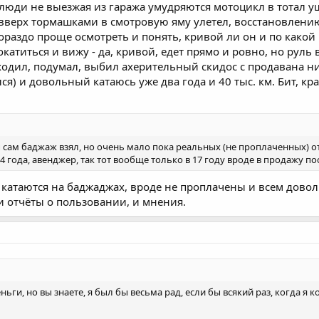
т люди не выезжая из гаража умудряются мотоцикл в тотал 
вверх тормашками в смотровую яму улетел, восстановлению м
ораздо проще осмотреть и понять, кривой ли он и по какой 
окатиться и вижу - да, кривой, едет прямо и ровно, но руль
ходил, подумал, выбил ахерительный скидос с продавана 
ся) и довольный катаюсь уже два года и 40 тыс. км. Бит, кра
 бы сам баджаж взял, но очень мало пока реальных (не проплаченных) 
-4 года, авенджер, так тот вообще только в 17 году вроде в продажу по
й катаются на баджаджах, вроде не проплачены и всем дово
 отчёты о пользовании, и мнения.
еньги, но вы знаете, я был бы весьма рад, если бы всякий раз, когда я