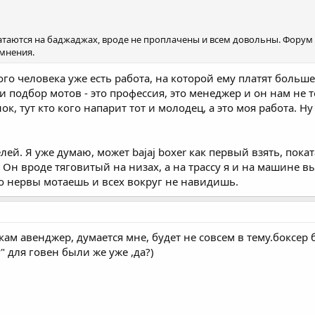
 катаются на баджаджах, вроде не проплачены и всем довольны. Форум
 мнения.
ого человека уже есть работа, на которой ему платят больш
 и подбор мотов - это профессия, это менеджер и он нам не 
ок, тут кто кого напарит тот и молодец, а это моя работа. Н
ей. Я уже думаю, может bajaj boxer как первый взять, пока
Он вроде тяговитый на низах, а на трассу я и на машине в
о нервы мотаешь и всех вокруг не навидишь.
ам авенджер, думается мне, будет не совсем в тему.боксер 
" для говен были же уже ,да?)