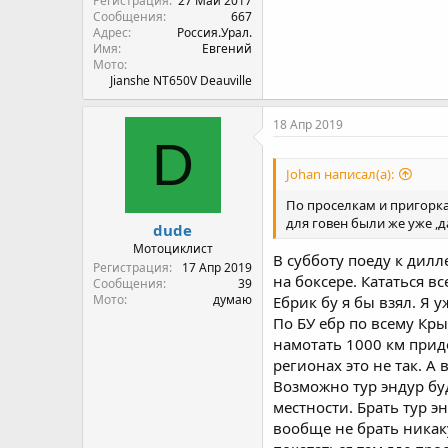
Регистрация
27 Май 2017
Сообщения
667
Адрес
Россия.Урал.
Имя
Евгений
Мото
Jianshe NT650V Deauville
18 Апр 2019
D
Johan написал(а):
По проселкам и пригоркам
для говен были же уже ,д
dude
Мотоциклист
В субботу поеду к дилл
Регистрация
17 Апр 2019
на боксере. Кататься в
Сообщения
39
Мото
думаю
Ебрик бу я бы взял. Я 
По БУ ебр по всему Кры
намотать 1000 км приде
регионах это не так. А
Возможно тур эндур бу
местности. Брать тур э
вообще не брать никак