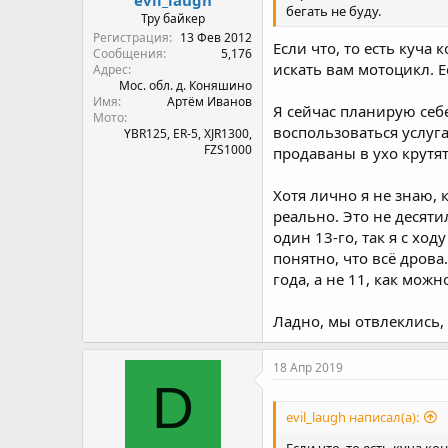
evil_laugh
бегать не буду.
Тру байкер
Регистрация
13 Фев 2012
Если что, то есть куча
Сообщения
5,176
искать вам мотоцикл. Е
Адрес
Мос. обл. д. Коняшино
Имя
Артём Иванов
Я сейчас планирую себе
Мото
воспользоваться услуга
YBR125, ER-5, XJR1300,
FZS1000
продаваны в ухо крутят
Хотя лично я не знаю,
реально. Это не десяти
один 13-го, так я с ход
понятно, что всё дров
года, а не 11, как мож
Ладно, мы отвлеклись, 
18 Апр 2019
D
evil_laugh написал(а):