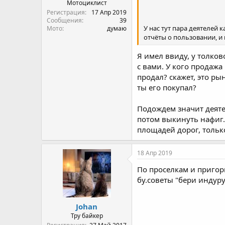
Мотоциклист
Регистрация
17 Апр 2019
Сообщения
39
У нас тут пара деятелей
Мото
думаю
отчёты о пользовании, и
Я имел ввиду, у толков
с вами. У кого продажа
продал? скажет, это рын
ты его покупал?
Подождем значит деятел
потом выкинуть нафиг. 
площадей дорог, тольк
18 Апр 2019
По проселкам и пригорк
бу.советы "бери индуру
Johan
Тру байкер