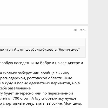
#28
во и гоняй .а лучше ебрика бу.советы "бери индуру"
опробую посидеть и на йобре и на авенджере и
 за сколько заберут или вообще выкину.
краснодарской, ростовской области. Мне
е в кучу и полно адекватных вариантов, но в
 себе развлечение.
ту будет интересно или по пересеченной
лей от 700 стоит. А б/у спортехнику лучше
то спортивные результаты высокие. Мои цели,