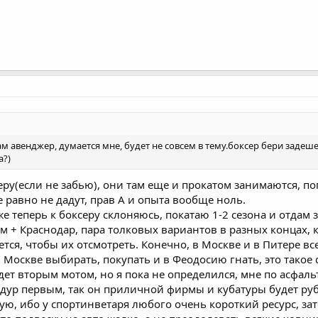
 авенджер, думается мне, будет не совсем в тему.боксер бери задеше
а?)
еру(если не забью), они там еще и прокатом занимаются, п
се равно не дадут, прав А и опыта вообще ноль.
уже теперь к боксеру склоняюсь, покатаю 1-2 сезона и отдам
м + Краснодар, пара толковых вариантов в разных концах, 
тся, чтобы их отсмотреть. Конечно, в Москве и в Питере вс
 в Москве выбирать, покупать и в Феодосию гнать, это такое
дет вторым мотом, но я пока не определился, мне по асфаль
ндур первым, так он приличной фирмы и кубатуры будет руб
ую, ибо у спортинветаря любого очень короткий ресурс, за