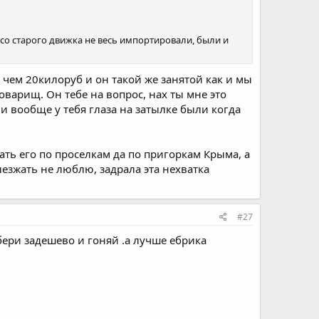
 со старого движка не весь импортировали, были и
е чем 20килоруб и он такой же занятой как и мы
товарищ. Он тебе на вопрос, нах ты мне это
у и вообще у тебя глаза на затылке были когда
тать его по проселкам да по пригоркам Крыма, а
ыезжать не люблю, задрала эта нехватка
#27
бери задешево и гоняй .а лучше ебрика