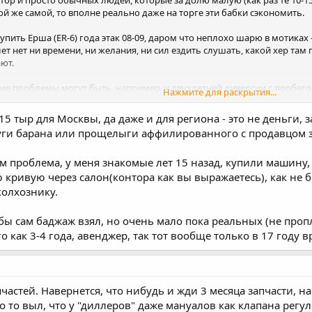
онтор и просто обычных людей, которые за долю малую (как раз те 10-15
ой же самой, то вполне реально даже на торге эти бабки сэкономить.
упить Ерша (ER-6) года этак 08-09, даром что неплохо шарю в мотиках
лет нет ни времени, ни желания, ни сил ездить слушать, какой хер там
ют.
кие проблемы могут быть, например, у двухлетней диверсии с пробего
Нажмите для раскрытия...
давно в известном мотосалоне в москве, стоят четыре ерша, два 06 года,
осяков нашёл столько, что я даже моторы заводить бы не стал, и так п
15 тыр для Москвы, да даже и для региона - это не деньги,
ло бы рассмотреть, и внезапно этот мотоцикл 06 года, а не 11, как 
слуги барана или прощелыги аффилированного с продавцом 
ли ёбриков у вас в ближайшей окрестности нет, то только индус и оста
км проблема, у меня знакомые лет 15 назад, купили машину,
ю кривую через салон(контора как вы выражаетесь), как не 
колхознику.
 Я бы сам баджаж взял, но очень мало пока реальных (не пр
о как 3-4 года, авенджер, так тот вообще только в 17 году 
пчастей. Навернется, что нибудь и жди 3 месяца запчасти, на
то то выл, что у "диллеров" даже мануалов как клапана регул