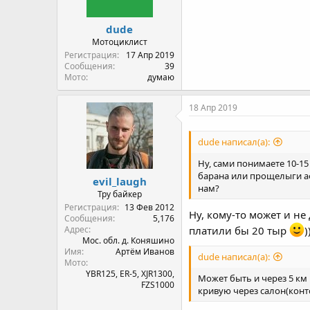
dude
Мотоциклист
Регистрация
17 Апр 2019
Сообщения
39
Мото
думаю
18 Апр 2019
dude написал(а):
Ну, сами понимаете 10-15
барана или прощелыги а
evil_laugh
нам?
Тру байкер
Регистрация
13 Фев 2012
Ну, кому-то может и не
Сообщения
5,176
Адрес
платили бы 20 тыр
)
Мос. обл. д. Коняшино
Имя
Артём Иванов
dude написал(а):
Мото
YBR125, ER-5, XJR1300,
Может быть и через 5 км 
FZS1000
кривую через салон(конт