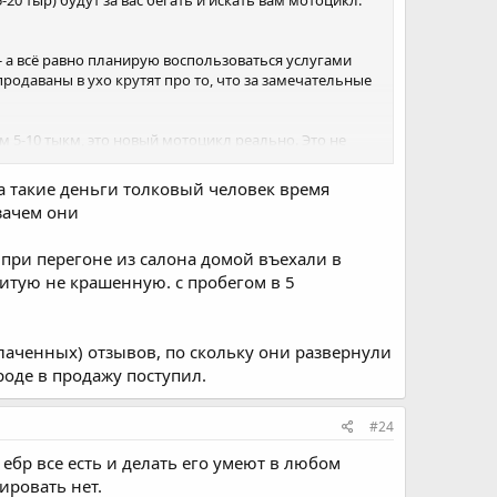
-20 тыр) будут за вас бегать и искать вам мотоцикл.
 - а всё равно планирую воспользоваться услугами
 продаваны в ухо крутят про то, что за замечательные
м 5-10 тыкм, это новый мотоцикл реально. Это не
 один 11-го и один 13-го, так я с ходу просто
онятно, что всё дрова. Один только более или менее
 за такие деньги толковый человек время
можно было бы подумать.
зачем они
ётся. Новый.
 при перегоне из салона домой въехали в
битую не крашенную. с пробегом в 5
оплаченных) отзывов, по скольку они развернули
вроде в продажу поступил.
#24
 ебр все есть и делать его умеют в любом
ировать нет.