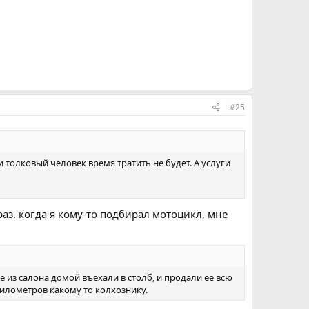
#25
ги толковый человек время тратить не будет. А услуги
раз, когда я кому-то подбирал мотоцикл, мне
е из салона домой въехали в столб, и продали ее всю
километров какому то колхознику.