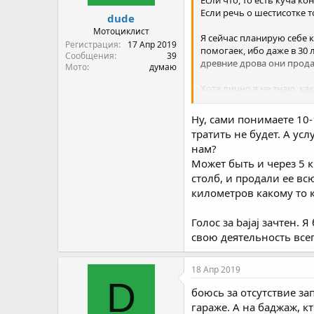
Если что, то есть куча к
Если речь о шестисотке т
dude
Мотоциклист
Я сейчас планирую себе к
Регистрация
17 Апр 2019
помогаек, ибо даже в 30 
Сообщения
39
древние дрова они прода
Мото
думаю
Хотя лично я не знаю, ка
десятилетний ёрш. Был не
осмотром в трёх из них к
Ну, сами понимаете 10-
приличным был, можно бы
тратить не будет. А у
нам?
Ладно, мы отвлеклись, ес
Может быть и через 5 
столб, и продали ее вс
километров какому то 
Голос за bajaj зачтен.
свою деятельность всег
18 Апр 2019
D
боюсь за отсутствие за
гараже. А на баджаж, к