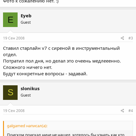
Фото к сожалению нет. :)
Eyeb
E
Guest
19 Сен 2008
#3
Ставил старлайн v7 с сиреной в инструментальный
отдел.
Потратил пол дня, но делал это очеень медлееенно.
Сложного ничего нет.
Будут конкретные вопросы - задавай.
slonikus
S
Guest
19 Сен 2008
#4
galgamed написал(а):
Поиском поискал ниче не нашел, хотелось бы узнать как кто