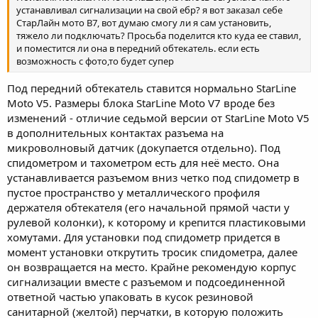
устанавливал сигнализации на свой ебр? я вот заказал себе
СтарЛайн мото В7, вот думаю смогу ли я сам установить,
тяжело ли подключать? Просьба поделится кто куда ее ставил,
и поместится ли она в передний обтекатель. если есть
возможность с фото,то будет супер
Под передний обтекатель ставится нормально StarLine
Moto V5. Размеры блока StarLine Moto V7 вроде без
изменений - отличие седьмой версии от StarLine Moto V5
в дополнительных контактах разъема на
микроволновый датчик (докупается отдельно). Под
спидометром и тахометром есть для неё место. Она
устанавливается разъемом вниз четко под спидометр в
пустое пространство у металлического профиля
держателя обтекателя (его начальной прямой части у
рулевой колонки), к которому и крепится пластиковыми
хомутами. Для установки под спидометр придется в
момент установки открутить тросик спидометра, далее
он возвращается на место. Крайне рекомендую корпус
сигнализации вместе с разъемом и подсоединенной
ответной частью упаковать в кусок резиновой
санитарной (желтой) перчатки, в которую положить