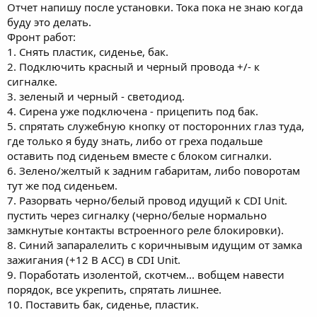
Отчет напишу после установки. Тока пока не знаю когда
буду это делать.
Фронт работ:
1. Снять пластик, сиденье, бак.
2. Подключить красный и черный провода +/- к
сигналке.
3. зеленый и черный - светодиод.
4. Сирена уже подключена - прицепить под бак.
5. спрятать служебную кнопку от посторонних глаз туда,
где только я буду знать, либо от греха подальше
оставить под сиденьем вместе с блоком сигналки.
6. Зелено/желтый к задним габаритам, либо поворотам
тут же под сиденьем.
7. Разорвать черно/белый провод идущий к CDI Unit.
пустить через сигналку (черно/белые нормально
замкнутые контакты встроенного реле блокировки).
8. Синий запаралелить с коричнывым идущим от замка
зажигания (+12 B ACC) в CDI Unit.
9. Поработать изолентой, скотчем... вобщем навести
порядок, все укрепить, спрятать лишнее.
10. Поставить бак, сиденье, пластик.