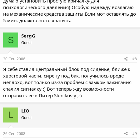
думаю установить простую кричалку(для
психологического давления) Особую надежду возлагаю
на механические средства защиты.Если мот оставлять до
5 мин. должно этого хватить.
SergG
S
Guest
20 Сен 2008
#8
Я себе ставил центральный блок под сиденье, ближе к
хвостовой части, сирену под бак, получилось вроде
неплохо, вот только из-за проблем с замком зажигания
спалил сигналку :) Вот теперь жду возможности
отправить ее в Питер Slonikus-у ;-)
LIO
L
Guest
26 Сен 2008
#9