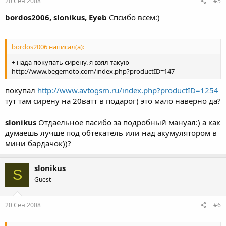
20 Сен 2008
#5
bordos2006, slonikus, Eyeb
Спсибо всем:)
bordos2006 написал(а):
+ нада покупать сирену. я взял такую
http://www.begemoto.com/index.php?productID=147
покупал
http://www.avtogsm.ru/index.php?productID=1254
тут там сирену на 20ватт в подарог) это мало наверно да?
slonikus
Отдаельное пасибо за подробный мануал:) а как
думаешь лучше под обтекатель или над акумулятором в
мини бардачок))?
slonikus
S
Guest
20 Сен 2008
#6