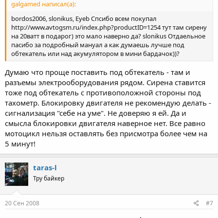
galgamed написал(а):
bordos2006, slonikus, Eyeb Спсибо всем покупал
http://www.avtogsm.ru/index.php?productID=1254 тут там сирену
на 20ватт в подарог) это мало наверно да? slonikus Отдаельное
пасибо за подробный мануал а как думаешь лучше под
обтекатель или над акумулятором в мини бардачок))?
Думаю что проще поставить под обтекатель - там и
разъемы электрооборудования рядом. Сирена ставится
тоже под обтекатель с противоположной стороны под
тахометр. Блокировку двигателя не рекомендую делать -
сигнализация "себе на уме". Не доверяю я ей. Да и
смысла блокировки двигателя наверное нет. Все равно
мотоцикл нельзя оставлять без присмотра более чем на
5 минут!
taras-l
Тру байкер
20 Сен 2008
#7