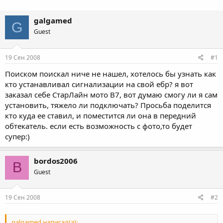
galgamed
G
Guest
19 Сен 2008
#1
Поиском поискал ниче не нашел, хотелось бы узнать как
кто устанавливал сигнализации на свой ебр? я вот
заказал себе СтарЛайн мото В7, вот думаю смогу ли я сам
установить, тяжело ли подключать? Просьба поделится
кто куда ее ставил, и поместится ли она в передний
обтекатель. если есть возможность с фото,то будет
супер:)
bordos2006
B
Guest
19 Сен 2008
#2
galgamed написал(а):