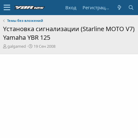
Вход
Регистрация
Темы без вложений
Yстановка сигнализации (Starline MOTO V7)
Yamaha YBR 125
А
Д
galgamed
19 Сен 2008
в
а
т
т
о
а
р
н
т
а
е
ч
м
а
ы
л
а