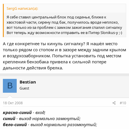
SergG написал(а):
Я себе ставил центральный блок под сиденье, ближе к
хвостовой части, сирену под бак, получилось вроде неплохо,
вот только из-за проблем с замком зажигания спалил сигналку
Вот теперь жду возможности отправить ее в Питер Slonikus-у ;-)
А где конкретнее ты кинуль сигналку? Я нашёл место
только рядом со стопом и в зазоре между задним крылом
и воздухозаборником. Попытка установить под местом
крепления бензобака привела к сильной потере
дальности действия брелка.
Bestian
B
Guest
18 Окт 2008
#10
красно-синий
- вход;
синий
- выход нормально замкнутый;
бело-синий
- выход нормально разомкнутый;