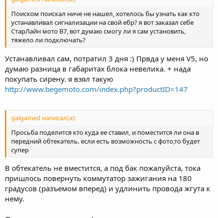
Поиском поискал ниче не нашел, хотелось бы узнать как кто
устанавливал сигнализации на свой ебр? я вот заказал себе
СтарЛайн мото В7, вот думаю смогу ли я сам установить,
тяжело ли подключать?
Устанавливал сам, потратил 3 дня :) Првда у меня V5, но
думаю разница в габаритах блока невелика. + нада
покупать сирену. я взял такую
http://www.begemoto.com/index.php?productID=147
galgamed написал(а):
Просьба поделится кто куда ее ставил, и поместится ли она в
передний обтекатель. если есть возможность с фото,то будет
супер
В обтекатель не вместится, а под бак пожалуйста, тока
пришлось повернуть коммутатор зажигания на 180
градусов (разъемом вперед) и удлинить провода жгута к
нему.