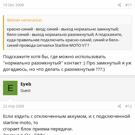
19 Окт 2008
#11
Bestian написал(а):
красно-синий - вход; синий - выход нормально замкнутый;
бело-синий - выход нормально разомкнутый; А подскажите,
куда правильнее подключить красно-синий, синий и бело-
синий провода сигналки Starline MOTO V7 ?
Подскажите хотя бы, где можно использовать
"нормально разомкнутый" контакт :) Про замкнутый я уж
догадаюсь, но что делать с разомкнутым ???:)
Eyeb
E
Guest
22 Апр 2009
#12
Если ездить с отключенным аккумом, и с подключенной
starline moto, то
сгорает блок приема-передачи.
Замена в СЦ - 900р.