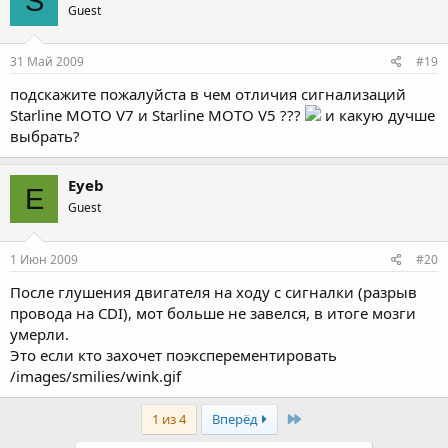
S
Guest
31 Май 2009
#19
подскажите пожалуйста в чем отличия сигнализаций
Starline MOTO V7 и Starline MOTO V5 ???
и какую дучше
выбрать?
Eyeb
E
Guest
1 Июн 2009
#20
После глушения двигателя на ходу с сигналки (разрыв
провода на CDI), мот больше не завелся, в итоге мозги
умерли.
Это если кто захочет поэксперементировать
/images/smilies/wink.gif
Last
1 из 4
Вперёд