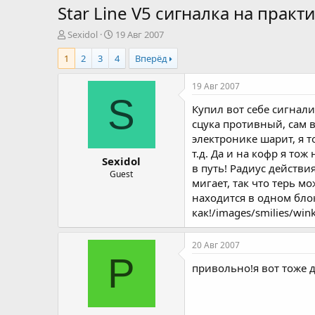
Star Line V5 сигналка на прак
А
Д
Sexidol
19 Авг 2007
в
а
1
2
3
4
Вперёд
т
т
о
а
р
н
19 Авг 2007
т
а
S
Купил вот себе сигнал
е
ч
м
а
сцука противный, сам в
ы
л
электронике шарит, я т
а
т.д. Да и на кофр я то
Sexidol
в путь! Радиус действ
Guest
мигает, так что терь м
находится в одном бло
как!/images/smilies/wink
20 Авг 2007
P
привольно!я вот тоже 