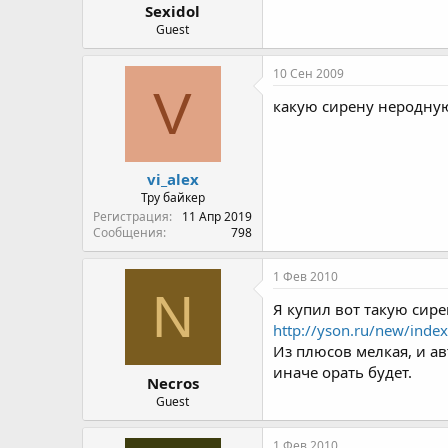
Sexidol
Guest
10 Сен 2009
V
какую сирену неродную
vi_alex
Тру байкер
Регистрация
11 Апр 2019
Сообщения
798
1 Фев 2010
N
Я купил вот такую сир
http://yson.ru/new/inde
Из плюсов мелкая, и а
иначе орать будет.
Necros
Guest
1 Фев 2010