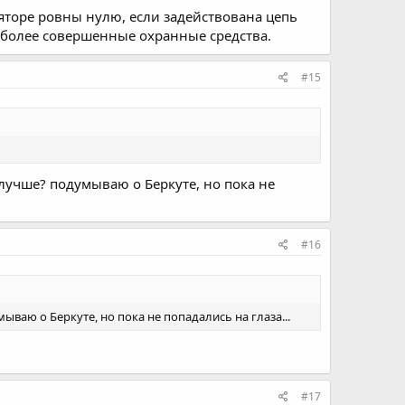
яторе ровны нулю, если задействована цепь
ь более cовершенные охранные средства.
#15
, лучше? подумываю о Беркуте, но пока не
#16
ываю о Беркуте, но пока не попадались на глаза...
#17