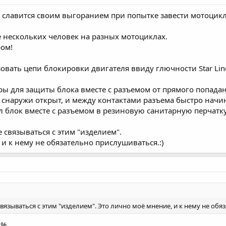
V7 славится своим выгоранием при попытке завести мотоцик
 нескольких человек на разных мотоциклах.
ром!
зовать цепи блокировки двигателя ввиду глючности Star Lin
ы для защиты блока вместе с разъемом от прямого попадан
 снаружи открыт, и между контактами разъема быстро начин
 блок вместе с разъемом в резиновую санитарную перчатку
 связываться с этим "изделием".
и к нему не обязательно прислушиваться.:)
вязываться с этим "изделием". Это лично моё мнение, и к нему не об
0%.