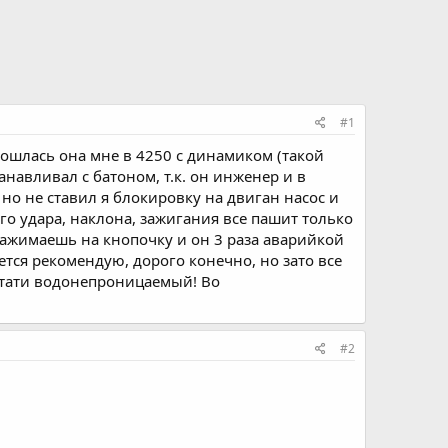
#1
ошлась она мне в 4250 с динамиком (такой
анавливал с батоном, т.к. он инженер и в
 но не ставил я блокировку на двиган насос и
бого удара, наклона, зажигания все пашит только
 нажимаешь на кнопочку и он 3 раза аварийкой
яется рекомендую, дорого конечно, но зато все
кстати водонепроницаемый! Во
#2