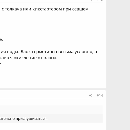
л с толкача или кикстартером при севшем
e.
ия воды. Блок герметичен весьма условно, а
ается окисление от влаги.
.
#14
язательно прислушиваться.