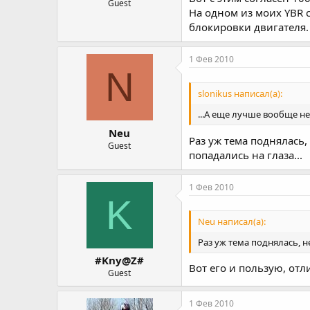
Guest
На одном из моих YBR 
блокировки двигателя.
1 Фев 2010
N
slonikus написал(а):
...А еще лучше вообще не 
Neu
Раз уж тема поднялась,
Guest
попадались на глаза...
1 Фев 2010
K
Neu написал(а):
Раз уж тема поднялась, н
#Kny@Z#
Вот его и пользую, отл
Guest
1 Фев 2010