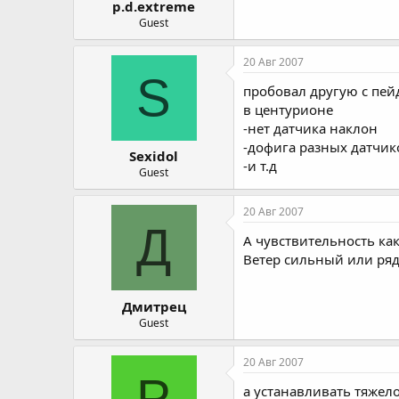
p.d.extreme
Guest
20 Авг 2007
S
пробовал другую с пей
в центурионе
-нет датчика наклон
-дофига разных датчик
Sexidol
-и т.д
Guest
20 Авг 2007
Д
А чувствительность ка
Ветер сильный или ря
Дмитрец
Guest
20 Авг 2007
P
а устанавливать тяжело