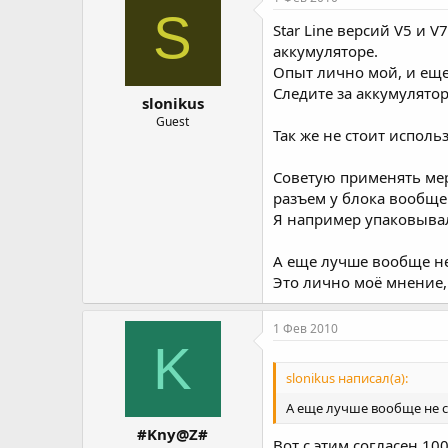
S
Star Line версий V5 и 
аккумуляторе.
Опыт лично мой, и еще
Следите за аккумулято
slonikus
Guest
Так же не стоит исполь
Советую применять мер
разъем у блока вообще
Я например упаковывал
А еще лучше вообще не
Это лично моё мнение, 
1 Фев 2010
K
slonikus написал(а):
А еще лучше вообще не с
#Kny@Z#
Вот с этим согласен 10