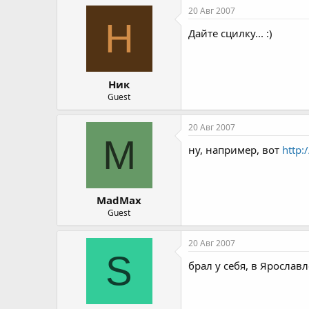
20 Авг 2007
Н
Дайте сцилку... :)
Ник
Guest
20 Авг 2007
M
ну, например, вот
http:
MadMax
Guest
20 Авг 2007
S
брал у себя, в Ярославл