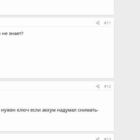
#11
 не знает?
#12
и нужен ключ если аккум надумал снимать-
#13