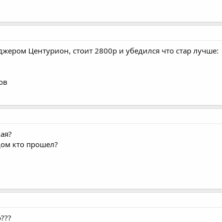
джером Центурион, стоит 2800р и убедился что стар лучше:
ов
кая?
дом кто прошел?
???