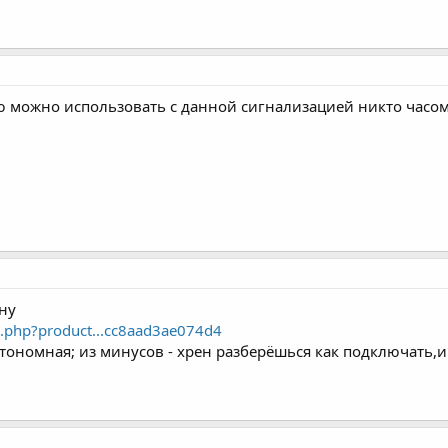
 можно использовать с данной сигнализацией никто часом
ену
x.php?product...cc8aad3ae074d4
втономная; из минусов - хрен разберёшься как подключать,