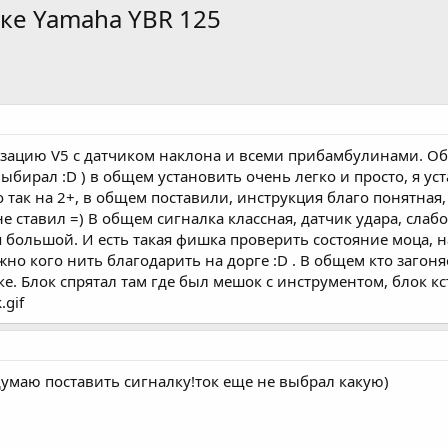
тике Yamaha YBR 125
изацию V5 с датчиком наклона и всеми прибамбулинами. Об
ыбирал :D ) в общем установить очень легко и просто, я уст
о так на 2+, в общем поставили, инструкция благо понятная,
ж не ставил =) В общем сигналка классная, датчик удара, сла
ия большой. И есть такая фишка проверить состояние моца,
ожно кого нить благодарить на дорге :D . В общем кто загон
ке. Блок спрятал там где был мешок с инструментом, блок 
.gif
думаю поставить сигналку!ток еще не выбрал какую)