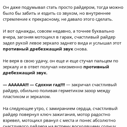
Он даже подумывал стать просто райдером, тогда можно
было бы забить и ездить со звуком, но внутреннее
стремление к прекрасному, не давало этого сделать.
И вот однажды, совсем недавно, а точнее буквально
вчера, загоняя мотоцикл в гараж, счастливый райдер
задел рукой левое зеркало заднего вида и услышал этот
противный дребезжащий звук
снова.
Не веря в свою удачу, он еще и еще стучал пальцем по
зеркалу и в ответ получал неизменно
противный
дребезжащий звук.
— АААААА!!! — Сдохни гад!!!!
— закричал счастливый
райдер, обильно поливая герметиком зазор между
пластиком и зеркалом.
На следующее утро, с замиранием сердца, счастливый
райдер повернул ключ зажигания, мотор радостно
взревел, мотоцикл рванул с места и понес абсолютно
счастливого райдера на встречу восходящему солнцу.