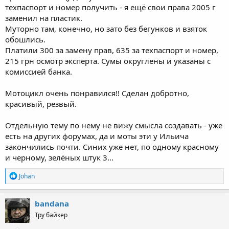
техпаспорт и номер получить - я ещё свои права 2005 г
заменил на пластик.
Муторно там, конечно, но зато без бегунков и взяток
обошлись.
Платили 300 за замену прав, 635 за техпаспорт и номер,
215 грн осмотр эксперта. Сумы округлены и указаны с
комиссией банка.
Мотоцикл очень понравился!! Сделан добротно,
красивый, резвый.
Отдельную тему по нему не вижу смысла создавать - уже
есть на других форумах, да и моты эти у Ильича
закончились почти. Синих уже нет, по одному красному
и черному, зелёных штук 3...
R
Johan
e
a
c
bandana
t
Тру байкер
i
o