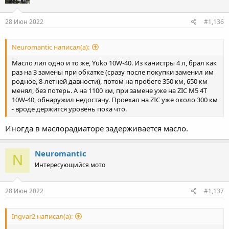
28 Июн 2022
#1,136
Neuromantic написал(а):
Масло лил одно и то же, Yuko 10W-40. Из канистры 4 л, брал как
раз на 3 замены при обкатке (сразу после покупки заменил им
родное, 8-летней давности), потом на пробеге 350 км, 650 км
менял, без потерь. А на 1100 км, при замене уже на ZIC M5 4T
10W-40, обнаружил недостачу. Проехал на ZIC уже около 300 км
- вроде держится уровень пока что.
Иногда в маслорадиаторе задерживается масло.
Neuromantic
N
Интересующийся мото
28 Июн 2022
#1,137
Ingvar2 написал(а):