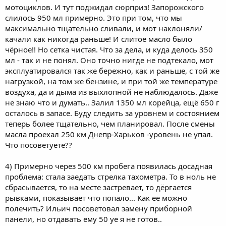
мотоциклов. И тут поджидал сюрприз! Запорожского
слилось 950 мл примерно. Это при том, что мы
максимально тщательно сливали, и мот наклоняли/
качали как никогда раньше! И слитое масло было
чёрное!! Но сетка чистая. Что за дела, и куда делось 350
мл - так и не понял. Оно точно нигде не подтекало, мот
эксплуатировался так же бережно, как и раньше, с той же
нагрузкой, на том же бензине, и при той же температуре
воздуха, да и дыма из выхлопной не наблюдалось. Даже
не знаю что и думать.. Залил 1350 мл корейца, ещё 650 г
осталось в запасе. Буду следить за уровнем и состоянием
теперь более тщательно, чем планировал. После смены
масла проехал 250 км Днепр-Харьков -уровень не упал.
Что посоветуете??
4) Примерно через 500 км пробега появилась досадная
проблема: стала заедать стрелка тахометра. То в ноль не
сбрасывается, то на месте застревает, то дёргается
рывками, показывает что попало... Как ее можно
полечить? Ильич посоветовал замену приборной
панели, но отдавать ему 50 уе я не готов..