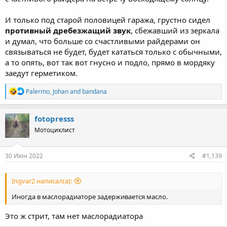
И только под старой половицей гаража, грустно сидел
противный дребезжащий звук
, сбежавший из зеркала
и думал, что больше со счастливыми райдерами он
связываться не будет, будет кататься только с обычными,
а то опять, вот так вот гнусно и подло, прямо в мордяку
заедут герметиком.
R
Palermo
,
Johan
and
bandana
e
a
c
fotopresss
t
Мотоциклист
i
o
n
s
30 Июн 2022
#1,139
:
Ingvar2 написал(а):
Иногда в маслорадиаторе задерживается масло.
Это ж стрит, там нет маслорадиатора