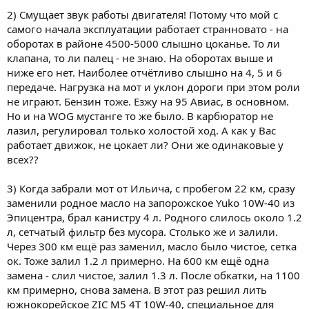
2) Смущает звук работы двигателя! Потому что мой с
самого начала эксплуатации работает странновато - на
оборотах в районе 4500-5000 слышно цоканье. То ли
клапана, то ли палец - не знаю. На оборотах выше и
ниже его нет. Наиболее отчётливо слышно на 4, 5 и 6
передаче. Нагрузка на мот и уклон дороги при этом роли
не играют. Бензин тоже. Езжу на 95 Авиас, в основном.
Но и на WOG мустанге то же было. В карбюратор не
лазил, регулировал только холостой ход. А как у Вас
работает движок, не цокает ли? Они же одинаковые у
всех??
3) Когда забрали мот от Ильича, с пробегом 22 км, сразу
заменили родное масло на запорожское Yuko 10W-40 из
Эпицентра, брал канистру 4 л. Родного слилось около 1.2
л, сетчатый фильтр без мусора. Столько же и залили.
Через 300 км ещё раз заменил, масло было чистое, сетка
ок. Тоже залил 1.2 л примерно. На 600 км ещё одна
замена - слил чистое, залил 1.3 л. После обкатки, на 1100
км примерно, снова замена. В этот раз решил лить
южнокорейское ZIC M5 4T 10W-40, специальное для