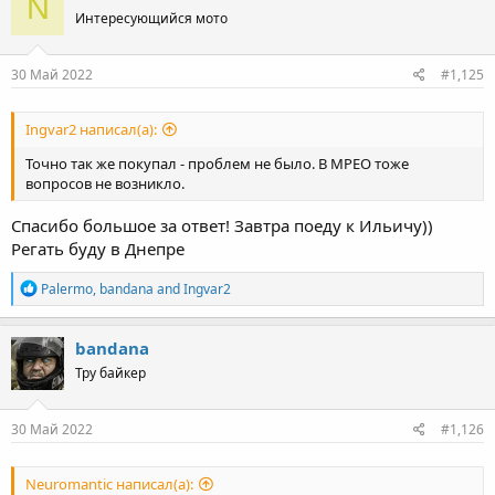
N
Интересующийся мото
30 Май 2022
#1,125
Ingvar2 написал(а):
Точно так же покупал - проблем не было. В МРЕО тоже
вопросов не возникло.
Спасибо большое за ответ! Завтра поеду к Ильичу))
Регать буду в Днепре
R
Palermo
,
bandana
and
Ingvar2
e
a
c
bandana
t
Тру байкер
i
o
n
s
30 Май 2022
#1,126
:
Neuromantic написал(а):