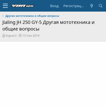
Вход
Регистрация
Другая мототехника и общие вопросы
Jialing JH 250 GY-5 Другая мототехника и
общие вопросы
А
Д
Ingvar2
13 Сен 2014
в
а
т
т
о
а
р
н
т
а
е
ч
м
а
ы
л
а