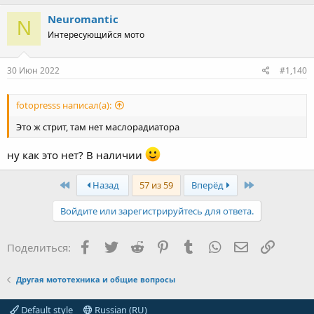
Neuromantic
N
Интересующийся мото
30 Июн 2022
#1,140
fotopresss написал(а):
Это ж стрит, там нет маслорадиатора
ну как это нет? В наличии
First
Last
Назад
57 из 59
Вперёд
Войдите или зарегистрируйтесь для ответа.
Facebook
Twitter
Reddit
Pinterest
Tumblr
WhatsApp
Электронная
Ссылка
Поделиться:
Другая мототехника и общие вопросы
Default style
Russian (RU)