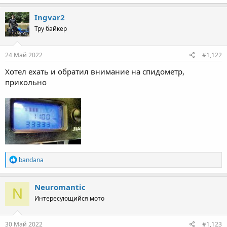
Ingvar2
Тру байкер
24 Май 2022
#1,122
Хотел ехать и обратил внимание на спидометр,
прикольно
R
bandana
e
a
c
Neuromantic
N
t
Интересующийся мото
i
o
n
s
30 Май 2022
#1,123