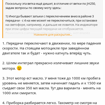
Поскольку эта ветка ещё дишит, в отличие от ветки по JH250,
задам вопросы по своему моту здесь:
1) Иногда бывают затыки с переключением вниз в районе 3
передачи - с 4 на нее может не переключиться, при остановке
на светофоре, например, и дальше не ловится. На индикаторе
при этом цифра текущей передачи не отображается.
Приходится сцепление отпускать/выжимать, мот вперёд
Нажмите для раскрытия...
двигать. Это проходит?
1. Передачи переключают в движении, по мере падения
2) Смущает звук работы двигателя! Потому что мой с самого
скорости. На стоящем мотоцикле при заведённом
начала эксплуатации работает странновато - на оборотах в
двигателе так и будет - нужно катнуть вперёд чуть.
районе 4500-5000 слышно цоканье. То ли клапана, то ли палец -
не знаю. На оборотах выше и ниже его нет. Наиболее
отчётливо слышно на 4, 5 и 6 передаче. Нагрузка на мот и
2. Шлем интеграл прекрасно излечивает лишние звуки
уклон дороги при этом роли не играют. Бензин тоже. Езжу на 95
мотора.
Авиас, в основном. Но и на WOG мустанге то же было. В
карбюратор не лазил, регулировал только холостой ход. А как
3. Этот мотор ест масло. У меня тоже до 1000 км пробега
у Вас работает движок, не цокает ли? Они же одинаковые у
уровень не меняется, затем начинает падать и к 1500 км
всех??
съедает свои 350 мл масла. Тут два варианта - менять на
3) Когда забрали мот от Ильича, с пробегом 22 км, сразу
1000 или смирится.
заменили родное масло на запорожское Yuko 10W-40 из
Эпицентра, брал канистру 4 л. Родного слилось около 1.2 л,
4. Приборка разбирается легко. Тахометр не смотря на
сетчатый фильтр без мусора. Столько же и залили. Через 300