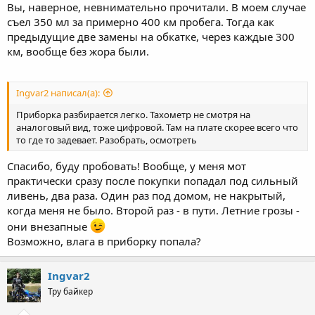
Вы, наверное, невнимательно прочитали. В моем случае
съел 350 мл за примерно 400 км пробега. Тогда как
Понимаю что подозрительно много вопросов к новому моту,
предыдущие две замены на обкатке, через каждые 300
но вот так! При том что в мотоциклах я не новичок - 20 лет на
км, вообще без жора были.
Восходе откатал. Ездить умею, и с ремонтом\настройкой
знаком. Джиалинг покупал с братом, опытным и дотошным
лифановодом. Вместе сразу отрегулировали сцепление, газ,
обороты холостого, проверили весь крепеж, смазали цепь,
Ingvar2 написал(а):
еще по мелочам.. Прикатали по месту покупки немного.
Вопросов не было. Первую 1000 км накружил относительно
Приборка разбирается легко. Тахометр не смотря на
быстро, за счет пары длинных поездок по 350 км, Днепр-
аналоговый вид, тоже цифровой. Там на плате скорее всего что
Лозовая-Днепр. Остальное по местному..
то где то задевает. Разобрать, осмотреть
Спасибо, буду пробовать! Вообще, у меня мот
практически сразу после покупки попадал под сильный
ливень, два раза. Один раз под домом, не накрытый,
когда меня не было. Второй раз - в пути. Летние грозы -
они внезапные
Возможно, влага в приборку попала?
Ingvar2
Тру байкер