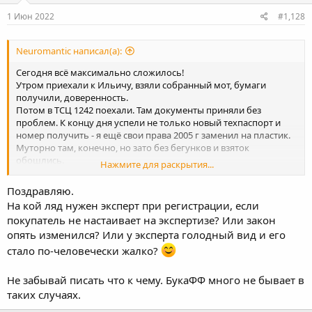
n
s
1 Июн 2022
#1,128
:
Neuromantic написал(а):
Сегодня всё максимально сложилось!
Утром приехали к Ильичу, взяли собранный мот, бумаги
получили, доверенность.
Потом в ТСЦ 1242 поехали. Там документы приняли без
проблем. К концу дня успели не только новый техпаспорт и
номер получить - я ещё свои права 2005 г заменил на пластик.
Муторно там, конечно, но зато без бегунков и взяток
обошлись.
Нажмите для раскрытия...
Платили 300 за замену прав, 635 за техпаспорт и номер, 215 грн
осмотр эксперта. Сумы округлены и указаны с комиссией
Поздравляю.
банка.
На кой ляд нужен эксперт при регистрации, если
покупатель не настаивает на экспертизе? Или закон
Мотоцикл очень понравился!! Сделан добротно, красивый,
опять изменился? Или у эксперта голодный вид и его
резвый.
стало по-человечески жалко?
Отдельную тему по нему не вижу смысла создавать - уже есть
на других форумах, да и моты эти у Ильича закончились почти.
Не забывай писать что к чему. БукаФФ много не бывает в
Синих уже нет, по одному красному и черному, зелёных штук
таких случаях.
3...